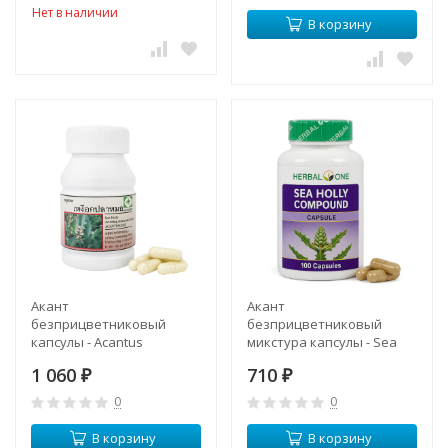
Нет в наличии
В корзину
Акант
Акант
безприцветниковый
безприцветниковый
капсулы - Acantus
микстура капсулы - Sea
Ebracteatus Capsules (LH)
Holly Compound Capsules
1 060
710
₽
(Herbal One)
₽
0
0
В корзину
В корзину