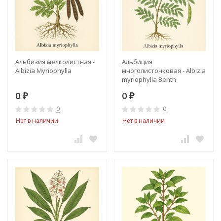
Альбизия мелколистная -
Альбиция
Albizia Myriophylla
многолисточковая - Albizia
myriophylla Benth
0
0
₽
₽
0
0
Нет в наличии
Нет в наличии