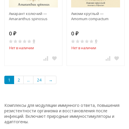
Амарант колючий —
Амоми круглый —
Amaranthus spinosus
Amomum compactum
0
0
₽
₽
0
0
Нет в наличии
Нет в наличии
1
2
...
24
→
Комплексы для модуляции иммунного ответа, повышения
резистентности организма и восстановления после
инфекций. Включают природные иммуностимуляторы и
адаптогены.