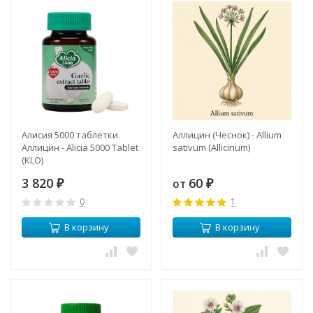
Алисия 5000 таблетки.
Аллицин (Чеснок) - Allium
Аллицин - Alicia 5000 Tablet
sativum (Allicinum)
(KLO)
3 820
60
от
₽
₽
0
1
В корзину
В корзину