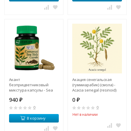
Акант
Акация сенегальская
безприцветниковый
(гуммиарабик) (смола) -
микстура капсулы - Sea
Acacia senegal (resinoid)
Holly Compound Capsules
940
0
(KLO)
₽
₽
0
0
Нет в наличии
В корзину