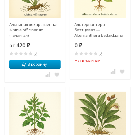
Альпиния лекарственная -
Альтернантера
Alpinia officinarum
беттцовая —
(Галангал)
Alternanthera bettzickiana
420
0
от
₽
₽
0
0
Нет в наличии
В корзину