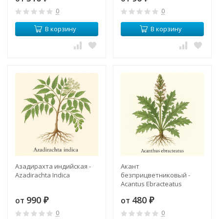
0
0
В корзину
В корзину
Азадирахта индийская -
Акант
Azadirachta Indica
безприцветниковый -
Acantus Ebracteatus
990
480
от
от
₽
₽
0
0