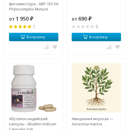
фитомикстура - ABP-153 Oil
Phytocomplex Mixture
1 950
690
от
от
₽
₽
1
0
В корзину
В корзину
Абутилон индийский
Авиценния морская —
капсулы - Abutilon Indicum
Avicennia marina
Capsules (LH)