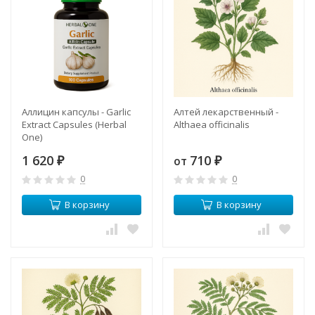
Аллицин капсулы - Garlic
Алтей лекарственный -
Extract Capsules (Herbal
Althaea officinalis
One)
1 620
710
от
₽
₽
0
0
В корзину
В корзину