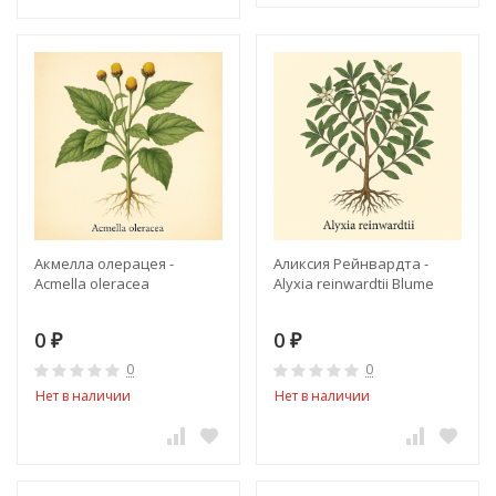
Акмелла олерацея -
Аликсия Рейнвардта -
Acmella oleracea
Alyxia reinwardtii Blume
0
0
₽
₽
0
0
Нет в наличии
Нет в наличии