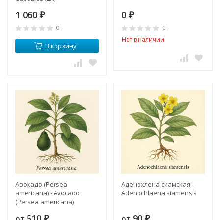
1 060
0
₽
₽
0
0
Нет в наличии
В корзину
Авокадо (Persea
Аденохлена сиамская -
americana) - Avocado
Adenochlaena siamensis
(Persea americana)
510
90
от
от
₽
₽