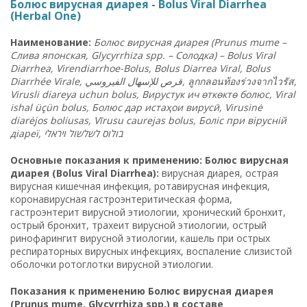
Болюс вирусная диарея - Bolus Viral Diarrhea
(Herbal One)
Наименование
:
Болюс
вирусная
диарея
(Prunus mume –
Слива
японская
, Glycyrrhiza spp. –
Солодка
) – Bolus Viral
Diarrhea, Virendiarrhoe-Bolus, Bolus Diarrea Viral, Bolus
Diarrhée Virale,
الفيروسي
للإسهال
قرص
,
ลูกกลอนท้องร่วงจากไวรัส
,
Virusli diareya uchun bolus,
Вирустук
ич
өткөктө
болюс
, Viral
ishal üçün bolus,
Болюс
дар
истаҳои
вирусӣ
, Virusinė
diarėjos boliusas, Vīrusu caurejas bolus,
Боліс
при
вірусній
діареї
,
י
ויראל
לשלשול
בולוס
Основные показания к применению: Болюс вирусная
диарея (Bolus Viral Diarrhea):
вирусная диарея, острая
вирусная кишечная инфекция, ротавирусная инфекция,
коронавирусная гастроэнтеритическая форма,
гастроэнтерит вирусной этиологии, хронический бронхит,
острый бронхит, трахеит вирусной этиологии, острый
ринофарингит вирусной этиологии, кашель при острых
респираторных вирусных инфекциях, воспаление слизистой
оболочки ротоглотки вирусной этиологии.
Показания к применению Болюс вирусная диарея
(Prunus mume, Glycyrrhiza spp.) в составе