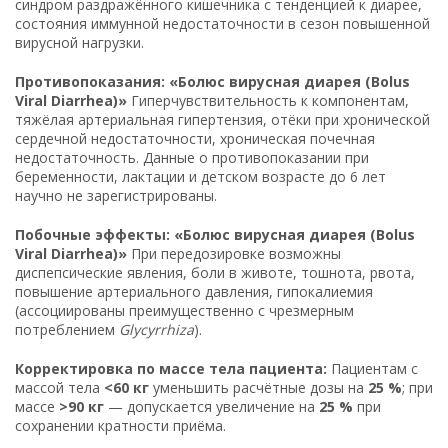
синдром раздражённого кишечника с тенденцией к диарее,
состояния иммунной недостаточности в сезон повышенной
вирусной нагрузки.
Противопоказания: «Болюс вирусная диарея (Bolus
Viral Diarrhea)»
Гиперчувствительность к компонентам,
тяжёлая артериальная гипертензия, отёки при хронической
сердечной недостаточности, хроническая почечная
недостаточность. Данные о противопоказании при
беременности, лактации и детском возрасте до 6 лет
научно не зарегистрированы.
Побочные эффекты: «Болюс вирусная диарея (Bolus
Viral Diarrhea)»
При передозировке возможны
диспепсические явления, боли в животе, тошнота, рвота,
повышение артериального давления, гипокалиемия
(ассоциированы преимущественно с чрезмерным
потреблением
Glycyrrhiza
).
Корректировка по массе тела пациента:
Пациентам с
массой тела
<60 кг
уменьшить расчётные дозы на
25 %
; при
массе
>90 кг
— допускается увеличение на
25 %
при
сохранении кратности приёма.