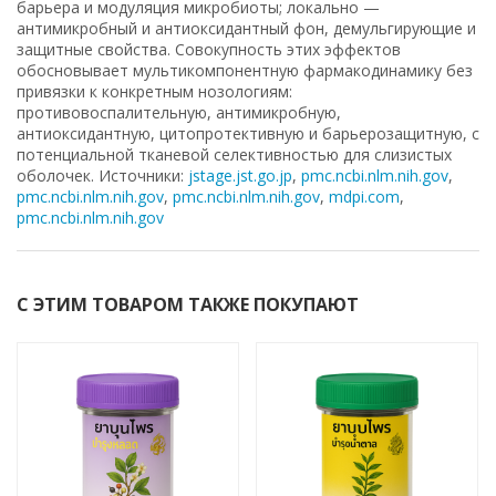
барьера и модуляция микробиоты; локально —
антимикробный и антиоксидантный фон, демульгирующие и
защитные свойства. Совокупность этих эффектов
обосновывает мультикомпонентную фармакодинамику без
привязки к конкретным нозологиям:
противовоспалительную, антимикробную,
антиоксидантную, цитопротективную и барьерозащитную, с
потенциальной тканевой селективностью для слизистых
оболочек. Источники:
jstage.jst.go.jp
,
pmc.ncbi.nlm.nih.gov
,
pmc.ncbi.nlm.nih.gov
,
pmc.ncbi.nlm.nih.gov
,
mdpi.com
,
pmc.ncbi.nlm.nih.gov
С ЭТИМ ТОВАРОМ ТАКЖЕ ПОКУПАЮТ