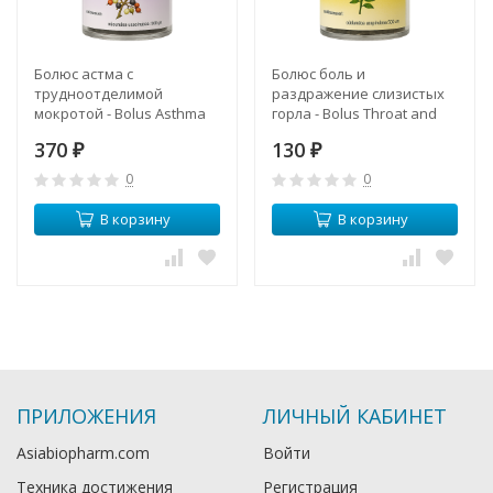
Болюс астма с
Болюс боль и
трудноотделимой
раздражение слизистых
мокротой - Bolus Asthma
горла - Bolus Throat and
Tenacious Sputum (Herbal
Irritation (Herbal One)
370
130
One)
₽
₽
0
0
В корзину
В корзину
ПРИЛОЖЕНИЯ
ЛИЧНЫЙ КАБИНЕТ
Asiabiopharm.com
Войти
Техника достижения
Регистрация