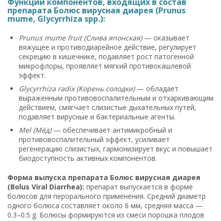
Функции компонентов, входящих в состав
препарата Болюс вирусная диарея (Prunus
mume, Glycyrrhiza spp.):
Prunus mume fruit (Слива японская)
— оказывает
вяжущее и противодиарейное действие, регулирует
секрецию в кишечнике, подавляет рост патогенной
микрофлоры, проявляет мягкий противокашлевой
эффект.
Glycyrrhiza radix (Корень солодки)
— обладает
выраженным противовоспалительным и отхаркивающим
действием, смягчает слизистые дыхательных путей,
подавляет вирусные и бактериальные агенты.
Mel (Мёд)
— обеспечивает антимикробный и
противовоспалительный эффект, усиливает
регенерацию слизистых, гармонизирует вкус и повышает
биодоступность активных компонентов.
Форма выпуска препарата Болюс вирусная диарея
(Bolus Viral Diarrhea):
препарат выпускается в форме
болюсов для перорального применения. Средний диаметр
одного болюса составляет около 6 мм, средняя масса —
0.3–0.5 g. Болюсы формируются из смеси порошка плодов