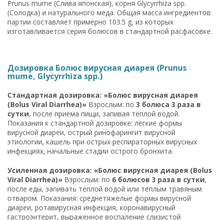
Prunus mume (Слива японская), корня Glycyrrhiza spp.
(Солодка) и натурального мёда. Общая масса ингредиентов
партии составляет примерно 103.5 g, из которых
изготавливается серия болюсов в стандартной расфасовке.
Дозировка Болюс вирусная диарея (Prunus
mume, Glycyrrhiza spp.)
Стандартная дозировка: «Болюс вирусная диарея
(Bolus Viral Diarrhea)»
Взрослым: по
3 болюса 3 раза в
сутки
, после приёма пищи, запивая тёплой водой.
Показания к стандартной дозировке: лёгкие формы
вирусной диареи, острый ринофарингит вирусной
этиологии, кашель при острых респираторных вирусных
инфекциях, начальные стадии острого бронхита.
Усиленная дозировка: «Болюс вирусная диарея (Bolus
Viral Diarrhea)»
Взрослым: по
6 болюсов 3 раза в сутки
,
после еды, запивать тёплой водой или тёплым травяным
отваром. Показания: среднетяжёлые формы вирусной
диареи, ротавирусная инфекция, коронавирусный
гастроэнтерит, выраженное воспаление слизистой