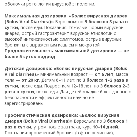
оболочки ротоглотки вирусной этиологии.
Максимальная дозировка: «Болюс вирусная диарея
(Bolus Viral Diarrhea)»
Взрослым: по
9 болюсов 3 раза в
сутки
, после еды. Показания: тяжёлые формы вирусной
диареи, острый гастроэнтерит вирусной этиологии с
высокой интенсивностью симптомов, острые вирусные
бронхиты с выраженным кашлем и мокротой.
Продолжительность максимальной дозировки — не
более 5 суток подряд.
Детская дозировка: «Болюс вирусная диарея (Bolus
Viral Diarrhea)»
Минимальный возраст —
от 6 лет
, масса
тела —
от 20 кг
. Детям 6–11 лет: по
3 болюса 1–2 раза в
сутки
, после еды. Подросткам 12–18 лет: по
3 болюса 2–3
раза в сутки
, после еды. Для детей младше 6 лет данные о
безопасности и эффективности научно не
зарегистрированы.
Профилактическая дозировка: «Болюс вирусная
диарея (Bolus Viral Diarrhea)»
Взрослым: по
3 болюса 1
раз в сутки
, утром после завтрака, курс
10–14 дней
.
Показания: хронический бронхит (в фазе ремиссии),