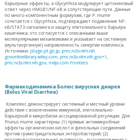
барьерные эффекты, а Glycyrrhiza модулирует цитокиновый
ответ через HMGB1/NF-κB и сопутствующие пути. Данные
по много-компонентным формулам, где P. mume
сочетается с Glycyrrhiza, подтверждают подавление NF-
κB/STAT3-сигналинга и защиту эпителиального барьера
кишечника; это согласуется с описанными выше
молекулярными механизмами и указывает на системную
(мультиорганную) направленность синергии комплекса.
Источники:
jstage.jst.go.jp
,
pmc.ncbi.nlm.nih.
gov
onlinelibrary.wiley.com
,
pmc.ncbi.nlm.nih.gov+1
,
pmc.ncbi.nlm.nih.gov
,
mdpi.com
Frontiers
Фармакодинамика Болюс вирусная диарея
(Bolus Viral Diarrhea)
Комплекс демонстрирует системный и местный уровни
действия с вовлечением иммунной, эпителиально-
барьерной и микробиом-ассоциированной регуляции. Для
Prunus mume характерны: (1) прямые антимикробные
эффекты органических кислот и фенольных соединений
против грамотрицательных энтеробактерий; (2)
противовоспалительная активность, ассоциированная с