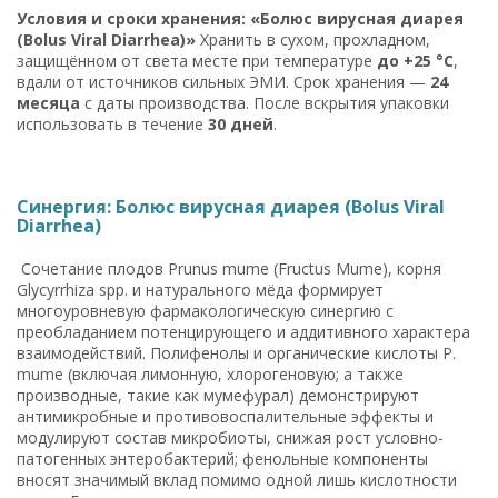
Условия и сроки хранения: «Болюс вирусная диарея
(Bolus Viral Diarrhea)»
Хранить в сухом, прохладном,
защищённом от света месте при температуре
до +25 °C
,
вдали от источников сильных ЭМИ. Срок хранения —
24
месяца
с даты производства. После вскрытия упаковки
использовать в течение
30 дней
.
Синергия: Болюс вирусная диарея (Bolus Viral
Diarrhea)
Сочетание плодов Prunus mume (Fructus Mume), корня
Glycyrrhiza spp. и натурального мёда формирует
многоуровневую фармакологическую синергию с
преобладанием потенцирующего и аддитивного характера
взаимодействий. Полифенолы и органические кислоты P.
mume (включая лимонную, хлорогеновую; а также
производные, такие как мумефурал) демонстрируют
антимикробные и противовоспалительные эффекты и
модулируют состав микробиоты, снижая рост условно-
патогенных энтеробактерий; фенольные компоненты
вносят значимый вклад помимо одной лишь кислотности