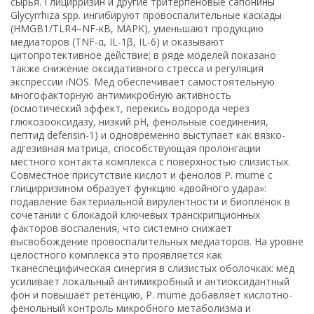
сырья. Глицирризин и другие тритерпеновые сапонины
Glycyrrhiza spp. ингибируют провоспалительные каскады
(HMGB1/TLR4–NF-κB, MAPK), уменьшают продукцию
медиаторов (TNF-α, IL-1β, IL-6) и оказывают
цитопротективное действие; в ряде моделей показано
также снижение оксидативного стресса и регуляция
экспрессии iNOS. Мёд обеспечивает самостоятельную
многофакторную антимикробную активность
(осмотический эффект, перекись водорода через
глюкозооксидазу, низкий pH, фенольные соединения,
пептид defensin-1) и одновременно выступает как вязко-
адгезивная матрица, способствующая пролонгации
местного контакта комплекса с поверхностью слизистых.
Совместное присутствие кислот и фенолов P. mume с
глицирризином образует функцию «двойного удара»:
подавление бактериальной вирулентности и биоплёнок в
сочетании с блокадой ключевых транскрипционных
факторов воспаления, что системно снижает
высвобождение провоспалительных медиаторов. На уровне
целостного комплекса это проявляется как
тканеспецифическая синергия в слизистых оболочках: мёд
усиливает локальный антимикробный и антиоксидантный
фон и повышает ретенцию, P. mume добавляет кислотно-
фенольный контроль микробного метаболизма и