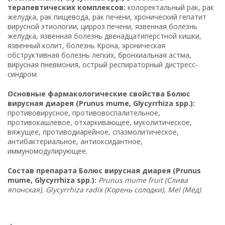
терапевтических комплексов:
колоректальный рак, рак
желудка, рак пищевода, рак печени, хронический гепатит
вирусной этиологии, цирроз печени, язвенная болезнь
желудка, язвенная болезнь двенадцатиперстной кишки,
язвенный колит, болезнь Крона, хроническая
обструктивная болезнь легких, бронхиальная астма,
вирусная пневмония, острый респираторный дистресс-
синдром.
Основные фармакологические свойства Болюс
вирусная диарея (Prunus mume, Glycyrrhiza spp.):
противовирусное, противовоспалительное,
противокашлевое, отхаркивающее, муколитическое,
вяжущее, противодиарейное, спазмолитическое,
антибактериальное, антиоксидантное,
иммуномодулирующее.
Состав препарата Болюс вирусная диарея (Prunus
mume, Glycyrrhiza spp.):
Prunus mume fruit (Слива
японская), Glycyrrhiza radix (Корень солодки), Mel (Мёд)