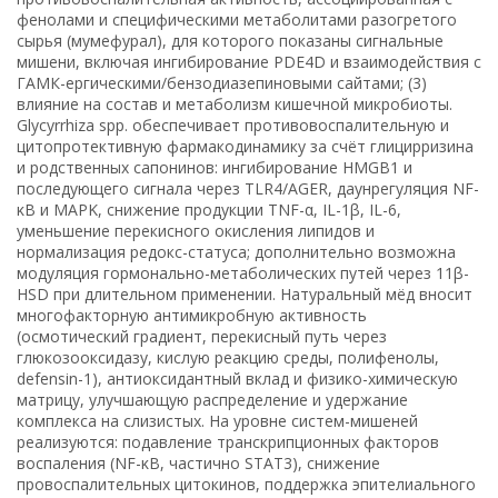
фенолами и специфическими метаболитами разогретого
сырья (мумефурал), для которого показаны сигнальные
мишени, включая ингибирование PDE4D и взаимодействия с
ГАМК-ергическими/бензодиазепиновыми сайтами; (3)
влияние на состав и метаболизм кишечной микробиоты.
Glycyrrhiza spp. обеспечивает противовоспалительную и
цитопротективную фармакодинамику за счёт глицирризина
и родственных сапонинов: ингибирование HMGB1 и
последующего сигнала через TLR4/AGER, даунрегуляция NF-
κB и MAPK, снижение продукции TNF-α, IL-1β, IL-6,
уменьшение перекисного окисления липидов и
нормализация редокс-статуса; дополнительно возможна
модуляция гормонально-метаболических путей через 11β-
HSD при длительном применении. Натуральный мёд вносит
многофакторную антимикробную активность
(осмотический градиент, перекисный путь через
глюкозооксидазу, кислую реакцию среды, полифенолы,
defensin-1), антиоксидантный вклад и физико-химическую
матрицу, улучшающую распределение и удержание
комплекса на слизистых. На уровне систем-мишеней
реализуются: подавление транскрипционных факторов
воспаления (NF-κB, частично STAT3), снижение
провоспалительных цитокинов, поддержка эпителиального