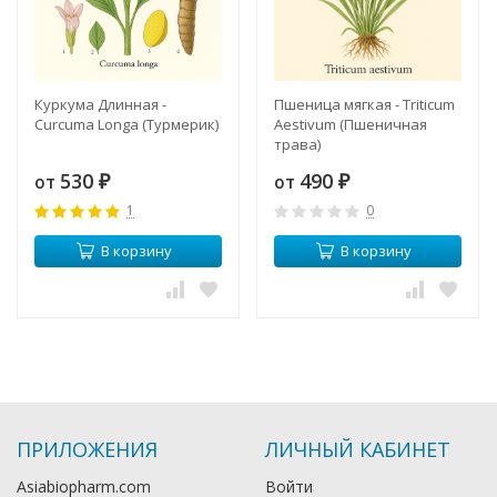
Куркума Длинная -
Пшеница мягкая - Triticum
Curcuma Longa (Турмерик)
Aestivum (Пшеничная
трава)
530
490
от
от
₽
₽
1
0
В корзину
В корзину
ПРИЛОЖЕНИЯ
ЛИЧНЫЙ КАБИНЕТ
Asiabiopharm.com
Войти