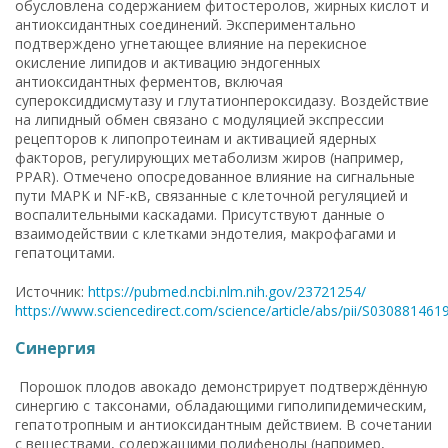
обусловлена содержанием фитостеролов, жирных кислот и
антиоксидантных соединений. Экспериментально
подтверждено угнетающее влияние на перекисное
окисление липидов и активацию эндогенных
антиоксидантных ферментов, включая
супероксиддисмутазу и глутатионпероксидазу. Воздействие
на липидный обмен связано с модуляцией экспрессии
рецепторов к липопротеинам и активацией ядерных
факторов, регулирующих метаболизм жиров (например,
PPAR). Отмечено опосредованное влияние на сигнальные
пути MAPK и NF-κB, связанные с клеточной регуляцией и
воспалительными каскадами. Присутствуют данные о
взаимодействии с клетками эндотелия, макрофагами и
гепатоцитами.
Источник:
https://pubmed.ncbi.nlm.nih.gov/23721254/
https://www.sciencedirect.com/science/article/abs/pii/S03088146
Синергия
Порошок плодов авокадо демонстрирует подтверждённую
синергию с таксонами, обладающими гиполипидемическим,
гепатотропным и антиоксидантным действием. В сочетании
с веществами, содержащими полифенолы (например,