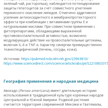
зелёный чай, расторопша), наблюдается потенцирование
защиты гепатоцитов за счёт совместного угнетения
перекисного окисления липидов. Отмечено аддитивное
усиление антиоксидантного и мембранопротекторного
эффекта при комбинации с витаминами группы Е и
натуральными маслами. При совместном применении с
фитопрепаратами, обладающими выраженной
противовоспалительной активностью, возможно
модулирующее действие на провоспалительные цитокины,
включая IL-6 и TNF-α. Характер синергии преимущественно
тканеспецифический (печень, сосуды, кожа).
Источник:
https://pubmed.ncbi.nlm.nih.gov/23963810/
https://www.sciencedirect.com/science/article/abs/pii/S22108033
География применения и народная медицина
Авокадо (
Persea americana
) имеет длительную историю
использования в традиционной культуре коренных народов
Центральной и Южной Америки. Родиной растения
считается территория современной Мексики и Гватемалы,