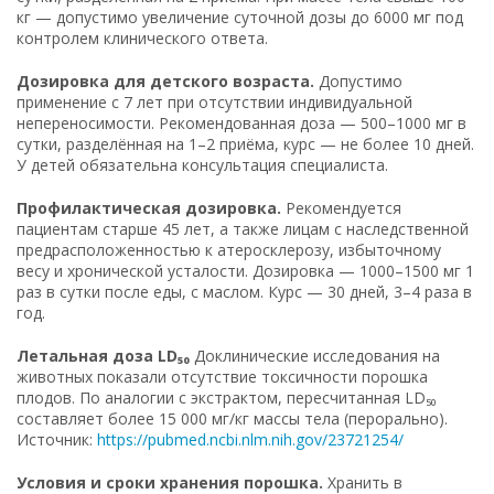
кг — допустимо увеличение суточной дозы до 6000 мг под
контролем клинического ответа.
Дозировка для детского возраста.
Допустимо
применение с 7 лет при отсутствии индивидуальной
непереносимости. Рекомендованная доза — 500–1000 мг в
сутки, разделённая на 1–2 приёма, курс — не более 10 дней.
У детей обязательна консультация специалиста.
Профилактическая дозировка.
Рекомендуется
пациентам старше 45 лет, а также лицам с наследственной
предрасположенностью к атеросклерозу, избыточному
весу и хронической усталости. Дозировка — 1000–1500 мг 1
раз в сутки после еды, с маслом. Курс — 30 дней, 3–4 раза в
год.
Летальная доза LD₅₀
Доклинические исследования на
животных показали отсутствие токсичности порошка
плодов. По аналогии с экстрактом, пересчитанная LD₅₀
составляет более 15 000 мг/кг массы тела (перорально).
Источник:
https://pubmed.ncbi.nlm.nih.gov/23721254/
Условия и сроки хранения порошка.
Хранить в