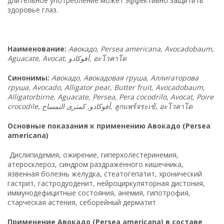
длительное употребление может эффективно защитить
здоровье глаз.
Наименование:
Авокадо, Persea americana, Avocadobaum,
Aguacate, Avocat,
أفوكادو
,
อะโวคาโด
Синонимы:
Авокадо, Авокадовая груша, Аллигаторова
груша, Avocado, Alligator pear, Butter fruit, Avocadobaum,
Alligatorbirne, Aguacate, Persea, Pera cocodrilo, Avocat, Poire
crocodile,
أفوكادو, كمثرى التمساح
,
ลูกแพร์จระเข้
,
อะโวคาโด
Основные показания к применению Авокадо (Persea
americana)
Дислипидемия, ожирение, гиперхолестеринемия,
атеросклероз, синдром раздражённого кишечника,
язвенная болезнь желудка, стеатогепатит, хронический
гастрит, гастродуоденит, нейроциркуляторная дистония,
иммунодефицитные состояния, анемия, гипотрофия,
старческая астения, себорейный дерматит
Применение Авокадо (Persea americana) в составе