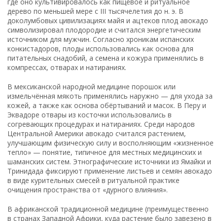
где оно культивировалось как пищевое и ритуальное
дерево по меньшей мере с III тысячелетия до н. э. В
доколумбовых цивилизациях майя и ацтеков плод авокадо
символизировал плодородие и считался энергетическим
источником для мужчин. Согласно хроникам испанских
конкистадоров, плоды использовались как основа для
питательных снадобий, а семена и кожура применялись в
компрессах, отварах и натираниях.
В мексиканской народной медицине порошок или
измельчённая мякоть применялись наружно — для ухода за
кожей, а также как основа обёртываний и масок. В Перу и
Эквадоре отвары из косточки использовались в
согревающих процедурах и натираниях. Среди народов
Центральной Америки авокадо считался растением,
улучшающим физическую силу и восполняющим «жизненное
тепло» — понятие, типичное для местных медицинских и
шаманских систем. Этнографические источники из Ямайки и
Тринидада фиксируют применение листьев и семян авокадо
в виде курительных смесей в ритуальной практике
очищения пространства от «дурного влияния».
В африканской традиционной медицине (преимущественно
в странах Западной Африки, куда растение было завезено в