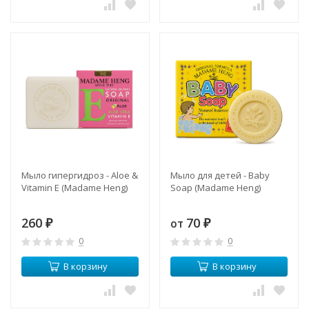
Мыло гипергидроз - Aloe &
Мыло для детей - Baby
Vitamin E (Madame Heng)
Soap (Madame Heng)
260
70
от
₽
₽
0
0
В корзину
В корзину