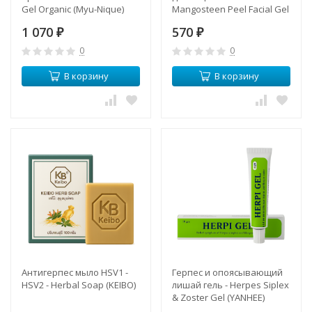
Gel Organic (Myu-Nique)
Mangosteen Peel Facial Gel
(ABHAI)
1 070
570
₽
₽
0
0
В корзину
В корзину
Антигерпес мыло HSV1 -
Герпес и опоясывающий
HSV2 - Herbal Soap (KEIBO)
лишай гель - Herpes Siplex
& Zoster Gel (YANHEE)