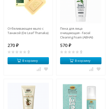
Отбеливающее мыло с
Пена для лица
Танакой (De Leaf Thanaka)
очищающая - Facial
Cleaning Foam (ABHAI)
270
570
₽
₽
0
0
В корзину
В корзину