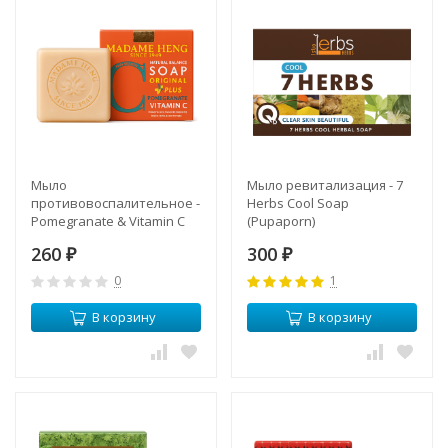
Мыло
Мыло ревитализация - 7
противовоспалительное -
Herbs Cool Soap
Pomegranate & Vitamin С
(Pupaporn)
(Madame Heng)
260
300
₽
₽
0
1
В корзину
В корзину