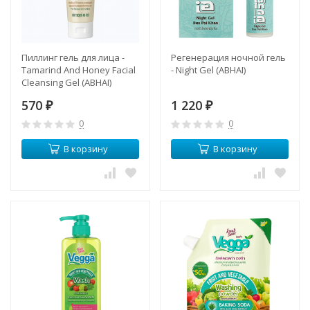
Пиллинг гель для лица -
Регенерация ночной гель
Tamarind And Honey Facial
- Night Gel (ABHAI)
Cleansing Gel (ABHAI)
570
1 220
₽
₽
0
0
В корзину
В корзину