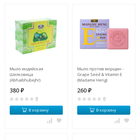
Мыло индийская
Мыло против морщин -
Шелковица
Grape Seed & Vitamin E
(Abhaibhubejhr)
(Madame Heng)
380
260
₽
₽
0
0
В корзину
В корзину