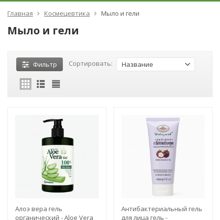
Главная
Космецевтика
Мыло и гели
Мыло и гели
Сортировать:
Фильтр
Название
Алоэ вера гель
Антибактериальный гель
органический - Aloe Vera
для лица гель -