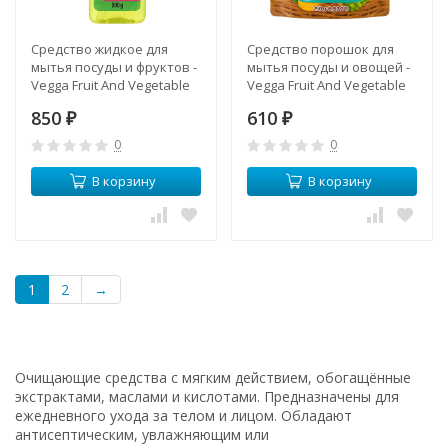
Средство жидкое для
Средство порошок для
мытья посуды и фруктов -
мытья посуды и овощей -
Vegga Fruit And Vegetable
Vegga Fruit And Vegetable
Wash Liquid (KS)
Washing Powder (KS)
850
610
₽
₽
0
0
В корзину
В корзину
1
2
→
Очищающие средства с мягким действием, обогащённые
экстрактами, маслами и кислотами. Предназначены для
ежедневного ухода за телом и лицом. Обладают
антисептическим, увлажняющим или