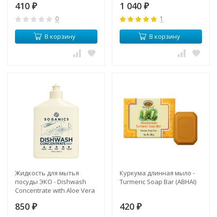
410
1 040
₽
₽
0
1
В корзину
В корзину
Жидкость для мытья
Куркума длинная мыло -
посуды ЭКО - Dishwash
Turmeric Soap Bar (ABHAI)
Concentrate with Aloe Vera
Extract (Soganics)
850
420
₽
₽