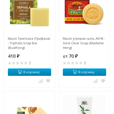
Мыло Трипхала (Трифала)
Мыло угревая сыпь АКНЕ -
- Triphala Soap Bar
Acne Clear Soap (Madame
(Buathong)
Heng)
410
70
от
₽
₽
0
0
В корзину
В корзину