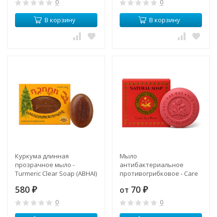
0
0
В корзину
В корзину
Куркума длинная
Мыло
прозрачное мыло -
антибактериальное
Turmeric Clear Soap (ABHAI)
противогрибковое - Care
Spa Rose (Madame Heng)
580
70
от
₽
₽
0
0