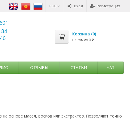
RUB
Вход
Регистрация
6601
184
Корзина (
0
)
346
на сумму
0
₽
ДИО
ОТЗЫВЫ
СТАТЬИ
ЧАТ
 на основе масел, восков или экстрактов. Позволяют точно