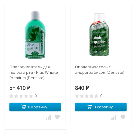
Ополаскиватель для
Ополаскиватель с
полости рта - Plus Whiate
андрографисом (Dentiste)
Premium (Dentiste)
410
840
от
₽
₽
0
0
В корзину
В корзину