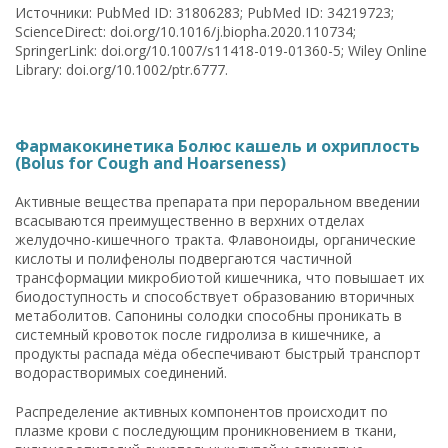
Источники: PubMed ID: 31806283; PubMed ID: 34219723;
ScienceDirect: doi.org/10.1016/j.biopha.2020.110734;
SpringerLink: doi.org/10.1007/s11418-019-01360-5; Wiley Online
Library: doi.org/10.1002/ptr.6777.
Фармакокинетика Болюс кашель и охриплость
(Bolus for Cough and Hoarseness)
Активные вещества препарата при пероральном введении
всасываются преимущественно в верхних отделах
желудочно-кишечного тракта. Флавоноиды, органические
кислоты и полифенолы подвергаются частичной
трансформации микробиотой кишечника, что повышает их
биодоступность и способствует образованию вторичных
метаболитов. Сапонины солодки способны проникать в
системный кровоток после гидролиза в кишечнике, а
продукты распада мёда обеспечивают быстрый транспорт
водорастворимых соединений.
Распределение активных компонентов происходит по
плазме крови с последующим проникновением в ткани,