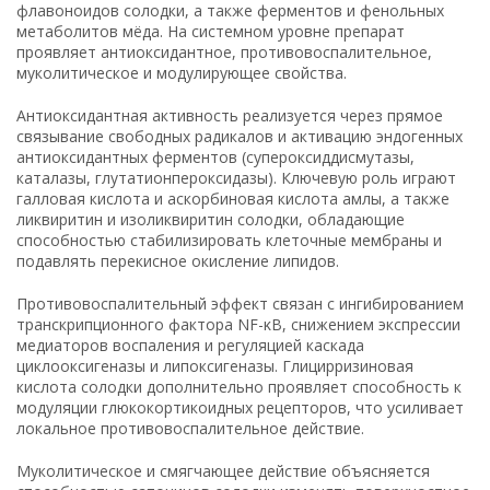
флавоноидов солодки, а также ферментов и фенольных
метаболитов мёда. На системном уровне препарат
проявляет антиоксидантное, противовоспалительное,
муколитическое и модулирующее свойства.
Антиоксидантная активность реализуется через прямое
связывание свободных радикалов и активацию эндогенных
антиоксидантных ферментов (супероксиддисмутазы,
каталазы, глутатионпероксидазы). Ключевую роль играют
галловая кислота и аскорбиновая кислота амлы, а также
ликвиритин и изоликвиритин солодки, обладающие
способностью стабилизировать клеточные мембраны и
подавлять перекисное окисление липидов.
Противовоспалительный эффект связан с ингибированием
транскрипционного фактора NF-κB, снижением экспрессии
медиаторов воспаления и регуляцией каскада
циклооксигеназы и липоксигеназы. Глицирризиновая
кислота солодки дополнительно проявляет способность к
модуляции глюкокортикоидных рецепторов, что усиливает
локальное противовоспалительное действие.
Муколитическое и смягчающее действие объясняется