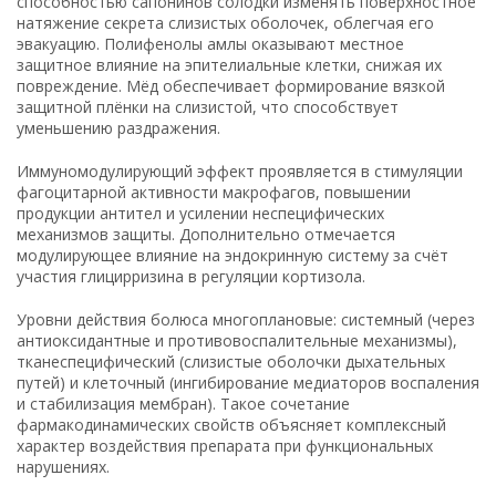
способностью сапонинов солодки изменять поверхностное
натяжение секрета слизистых оболочек, облегчая его
эвакуацию. Полифенолы амлы оказывают местное
защитное влияние на эпителиальные клетки, снижая их
повреждение. Мёд обеспечивает формирование вязкой
защитной плёнки на слизистой, что способствует
уменьшению раздражения.
Иммуномодулирующий эффект проявляется в стимуляции
фагоцитарной активности макрофагов, повышении
продукции антител и усилении неспецифических
механизмов защиты. Дополнительно отмечается
модулирующее влияние на эндокринную систему за счёт
участия глицирризина в регуляции кортизола.
Уровни действия болюса многоплановые: системный (через
антиоксидантные и противовоспалительные механизмы),
тканеспецифический (слизистые оболочки дыхательных
путей) и клеточный (ингибирование медиаторов воспаления
и стабилизация мембран). Такое сочетание
фармакодинамических свойств объясняет комплексный
характер воздействия препарата при функциональных
нарушениях.