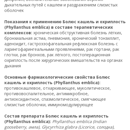
дыхательных путей с кашлем и раздражением слизистых
оболочек
Показания к применению Болюс кашель и охриплость
(Phyllanthus emblica) в составе терапевтических
комплексов:
хроническая обструктивная болезнь лёгких,
бронхиальная астма, пневмония, хронический тонзиллит,
аденоидит, гастроэзофагеальная рефлюксная болезнь с
ларингофарингеальными проявлениями, рак гортани, рак
глотки, рак бронхов, рак лёгкого, постоперационная
охриплость после хирургических вмешательств на органах
дыхания
Основные фармакологические свойства Болюс
кашель и охриплость (Phyllanthus emblica):
противокашлевое, отхаркивающее, муколитическое,
противовоспалительное, антимикробное,
антиоксидантное, спазмолитическое, смягчающее
слизистые оболочки, иммуномодулирующее
Состав препарата Болюс кашель и охриплость
(Phyllanthus emblica):
Phyllanthus emblica (Indian
gooseberry, амла), Glycyrrhiza glabra (Licorice, солодка),