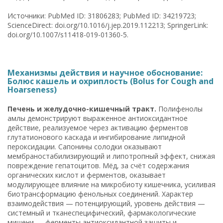
Источники: PubMed ID: 31806283; PubMed ID: 34219723;
ScienceDirect: doi.org/10.1016/j.jep.2019.112213; SpringerLink:
doi.org/10.1007/s11418-019-01360-5.
Механизмы действия и научное обоснование:
Болюс кашель и охриплость (Bolus for Cough and
Hoarseness)
Печень и желудочно-кишечный тракт.
Полифенолы
амлы демонстрируют выраженное антиоксидантное
действие, реализуемое через активацию ферментов
глутатионового каскада и ингибирование липидной
пероксидации. Сапонины солодки оказывают
мембраностабилизирующий и липотропный эффект, снижая
повреждение гепатоцитов. Мёд, за счёт содержания
органических кислот и ферментов, оказывает
модулирующее влияние на микробиоту кишечника, усиливая
биотрансформацию фенольных соединений. Характер
взаимодействия — потенцирующий, уровень действия —
системный и тканеспецифический, фармакологические
мишени — ферменты антиоксидантной защиты и