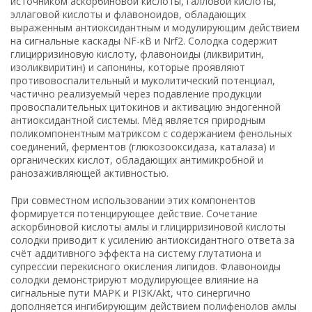
источником аскорбиновой кислоты, галловой кислоты,
эллаговой кислоты и флавоноидов, обладающих
выраженным антиоксидантным и модулирующим действием
на сигнальные каскады NF-κB и Nrf2. Солодка содержит
глицирризиновую кислоту, флавоноиды (ликвиритин,
изоликвиритин) и сапонины, которые проявляют
противовоспалительный и муколитический потенциал,
частично реализуемый через подавление продукции
провоспалительных цитокинов и активацию эндогенной
антиоксидантной системы. Мёд является природным
поликомпонентным матриксом с содержанием фенольных
соединений, ферментов (глюкозооксидаза, каталаза) и
органических кислот, обладающих антимикробной и
ранозаживляющей активностью.
При совместном использовании этих компонентов
формируется потенцирующее действие. Сочетание
аскорбиновой кислоты амлы и глицирризиновой кислоты
солодки приводит к усилению антиоксидантного ответа за
счёт аддитивного эффекта на систему глутатиона и
супрессии перекисного окисления липидов. Флавоноиды
солодки демонстрируют модулирующее влияние на
сигнальные пути MAPK и PI3K/Akt, что синергично
дополняется ингибирующим действием полифенолов амлы