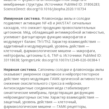
мембранные структуры. Источники: PubMed ID: 31806283;
ScienceDirect: doi.org/10.1016/j.biopha.2020.110734
Иммунная система.
Флавоноиды амлы и солодки
подавляют активацию NF-κB и JAK/STAT сигнальных
каскадов, что снижает продукцию провоспалительных
цитокинов. Мёд, обладающий антимикробной активностью,
усиливает фагоцитарную функцию макрофагов и
модулирует баланс Th1/Th2. Характер взаимодействия —
аддитивный и модулирующий, уровень действия —
клеточный, фармакологические мишени — макрофаги,
нейтрофилы, цитокины IL-6, TNF-α. Источники: PubMed ID:
33118638; SpringerLink: doi.org/10.1007/s12349-020-00384-1
Нервная система.
Сапонины солодки и флавоноиды амлы
оказывают умеренное седативное и нейропротекторное
действие через модуляцию ГАМК-эргической активности и
снижение окислительного стресса в нейронах.
Антиоксидантные соединения мёда стабилизируют
синаптические мембраны, предотвращая дисфункцию
нейромедиаторных систем. Характер взаимодействия —
защитный, уровень действия — клеточный,
фармакологические мишени — ГАМК-рецепторы,