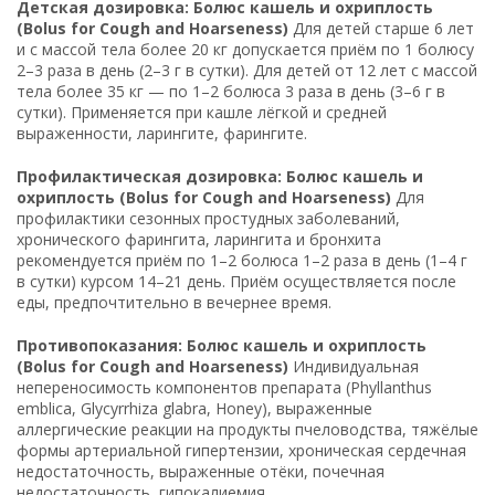
Детская дозировка: Болюс кашель и охриплость
(Bolus for Cough and Hoarseness)
Для детей старше 6 лет
и с массой тела более 20 кг допускается приём по 1 болюсу
2–3 раза в день (2–3 г в сутки). Для детей от 12 лет с массой
тела более 35 кг — по 1–2 болюса 3 раза в день (3–6 г в
сутки). Применяется при кашле лёгкой и средней
выраженности, ларингите, фарингите.
Профилактическая дозировка: Болюс кашель и
охриплость (Bolus for Cough and Hoarseness)
Для
профилактики сезонных простудных заболеваний,
хронического фарингита, ларингита и бронхита
рекомендуется приём по 1–2 болюса 1–2 раза в день (1–4 г
в сутки) курсом 14–21 день. Приём осуществляется после
еды, предпочтительно в вечернее время.
Противопоказания: Болюс кашель и охриплость
(Bolus for Cough and Hoarseness)
Индивидуальная
непереносимость компонентов препарата (Phyllanthus
emblica, Glycyrrhiza glabra, Honey), выраженные
аллергические реакции на продукты пчеловодства, тяжёлые
формы артериальной гипертензии, хроническая сердечная
недостаточность, выраженные отёки, почечная
недостаточность, гипокалиемия.