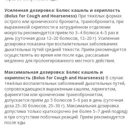
Усиленная дозировка: Болюс кашель и охриплость
(Bolus for Cough and Hoarseness)
При тяжёлых формах
острого или хронического бронхита, трахеобронхита, при
выраженной охриплости и затруднённом отделении
мокроты рекомендуется приём по 3–4 болюса 4–5 раз в
день (суточная доза 12–20 болюсов, 12–20 г). Усиленная
дозировка показана при воспалительных заболеваниях
дыхательных путей средней тяжести. Приём рекомендуется
осуществлять во время или после еды, рассасывая
медленно для пролонгированного местного действия.
Максимальная дозировка: Болюс кашель и
охриплость (Bolus for Cough and Hoarseness)
В случае
тяжёлых воспалительных заболеваний дыхательных путей,
сопровождающихся выраженным кашлем, ларингитом,
фарингитом или хроническим трахеобронхитом,
допускается приём до 5 болюсов 5–6 раз в день (суточная
доза 25–30 болюсов, 25–30 г). Максимальная дозировка
допустима только краткосрочно (не более 5–7 дней подряд)
и при отсутствии побочных реакций. Приём рекомендуется
после еды.