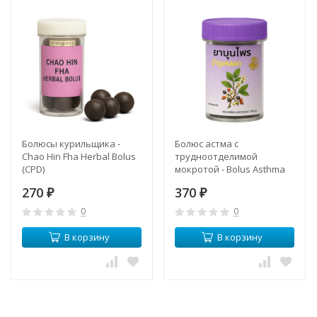
Болюсы курильщика -
Болюс астма с
Chao Hin Fha Herbal Bolus
трудноотделимой
(CPD)
мокротой - Bolus Asthma
Tenacious Sputum (Herbal
270
370
₽
One)
₽
0
0
В корзину
В корзину