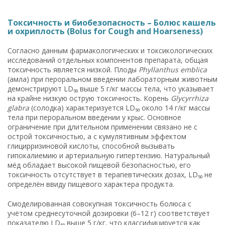
Токсичность и биобезопасность – Болюс кашель
и охриплость (Bolus for Cough and Hoarseness)
Согласно данным фармакологических и токсикологических
исследований отдельных компонентов препарата, общая
токсичность является низкой. Плоды
Phyllanthus emblica
(амла) при пероральном введении лабораторным животным
демонстрируют LD₅₀ выше 5 г/кг массы тела, что указывает
на крайне низкую острую токсичность. Корень
Glycyrrhiza
glabra
(солодка) характеризуется LD₅₀ около 14 г/кг массы
тела при пероральном введении у крыс. Основное
ограничение при длительном применении связано не с
острой токсичностью, а с кумулятивным эффектом
глицирризиновой кислоты, способной вызывать
гипокалиемию и артериальную гипертензию. Натуральный
мёд обладает высокой пищевой безопасностью, его
токсичность отсутствует в терапевтических дозах, LD₅₀ не
определён ввиду пищевого характера продукта.
Смоделированная совокупная токсичность болюса с
учётом среднесуточной дозировки (6–12 г) соответствует
показателю LD₅₀ выше 5 г/кг, что классифицируется как