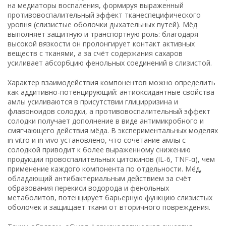
на медиаторы воспаления, формируя выраженный
противовоспалительный эффект тканеспецифического
уровня (слизистые оболочки дыхательных путей). Мёд
выполняет защитную и транспортную роль: благодаря
высокой вязкости он пролонгирует контакт активных
веществ с тканями, а за счёт содержания сахаров
усиливает абсорбцию фенольных соединений в слизистой.
Характер взаимодействия компонентов можно определить
как аддитивно-потенцирующий: антиоксидантные свойства
амлы усиливаются в присутствии глицирризина и
флавоноидов солодки, а противовоспалительный эффект
солодки получает дополнение в виде антимикробного и
смягчающего действия мёда. В экспериментальных моделях
in vitro и in vivo установлено, что сочетание амлы с
солодкой приводит к более выраженному снижению
продукции провоспалительных цитокинов (IL-6, TNF-α), чем
применение каждого компонента по отдельности. Мёд,
обладающий антибактериальным действием за счёт
образования перекиси водорода и фенольных
метаболитов, потенцирует барьерную функцию слизистых
оболочек и защищает ткани от вторичного повреждения.