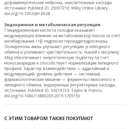
дофаминергические нейроны, окислительные каскады.
Источники: PubMed ID: 25097210; Wiley Online Library:
doi.org/10.1002/ptr.6628
Эндокринная и метаболическая регуляция.
Глицирризиновая кислота солодки оказывает
модулирующее влияние на метаболизм кортизола за счёт
ингибирования 11β-гидроксистероиддегидрогеназы.
Полифенолы амлы улучшают регуляцию углеводного
обмена и усиливают чувствительность тканей к инсулину.
Мёд обеспечивает энергетическую подпитку за счёт
моносахаридов и способствует нормализации липидного
профиля. Характер взаимодействия — аддитивный и
модулирующий, уровень действия — системный,
фармакологические мишени — ферменты глюкозного и
липидного обмена, эндокринные регуляторные каскады.
Источники: PubMed ID: 34219723; Taylor & Francis:
doi.org/10.1080/13880209.2019.1705150
С ЭТИМ ТОВАРОМ ТАКЖЕ ПОКУПАЮТ