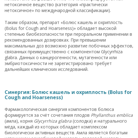
нетоксичное вещество (категория «практически
нетоксичное» по международной классификации).
Таким образом, препарат «Болюс кашель и охриплость
(Bolus for Cough and Hoarseness)» обладает высокой
степенью биобезопасности при пероральном применении в
рекомендованных дозировках. При превышении
максимальных доз возможно развитие побочных эффектов,
связанных преимущественно с компонентом Glycyrrhiza
glabra. Данных о канцерогенности, мутагенности или
эмбриотоксичности не зарегистрировано требует
дальнейших клинических исследований.
Синергия: Болюс кашель и охриплость (Bolus for
Cough and Hoarseness)
Фармакологическая синергия компонентов болюса
формируется за счёт сочетания плодов
Phyllanthus emblica
(амла), корня
Glycyrrhiza glabra
(солодка) и натурального
мёда, каждый из которых обладает комплексом
биологически активных веществ. Амла является богатым