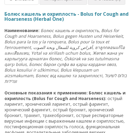
Болюс кашель и охриплость - Bolus for Cough and
Hoarseness (Herbal One)
Наименование
:
Болюс
кашель
и
охриплость
, Bolus for
Cough and Hoarseness, Bolus gegen Husten und Heiserkeit,
Bolus para la tos y la ronquera, Bolus pour la toux et
l’enrouement,
الصوت
وبحة
للسعال
كروية
أقراص
,
ยาลูกกลอนแก้ไอ
และเสียงแหบ
, Yo‘tal va xirillash uchun bolus,
Жөтөл
жана
үн
карлыгууга
арналган
болюс
, Öskürək və səs tutulmasına
qarşı bolus,
Болюс
барои
сулфа
ва
қарш
кардани
овоз
,
Bolus kosuliui ir užkimimui, Bolus klepusam un
aizsmakumam,
Болюс
від
кашлю
та
захриплості
,
לשיעול
בולוס
וצרידו
ת
Основные показания к применению: Болюс кашель и
охриплость (Bolus for Cough and Hoarseness):
острый
ларингит, хронический ларингит, острый фарингит,
хронический фарингит, острый бронхит, хронический
бронхит, трахеит, трахеобронхит, острые респираторные
вирусные инфекции с выраженным кашлем и охриплостью,
постинфекционная охриплость голоса, функциональная
дисфония, воспалительные заболевания верхних