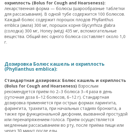
охриплость (Bolus for Cough and Hoarseness):
лекарственная форма — болюсы (шарообразные таблетки
для рассасывания). В одной тубе содержится 100 болюсов.
Каждый болюс содержит порошок плодов Phyllanthus
emblica (амла) 300 мг, порошок корня Glycyrrhiza glabra
(солодка) 300 мг, Honey (мёд) 435 мг, вспомогательные
вещества. Общий вес одного болюса составляет около 1,0
г.
Дозировка Болюс кашель и охриплость
(Phyllanthus emblica):
Стандартная дозировка: Болюс кашель и охриплость
(Bolus for Cough and Hoarseness)
Взрослым
рекомендуется приём по 2–3 болюса 3–4 раза в день
(суточная доза 6–12 болюсов, 6–12 г). Стандартная
дозировка применяется при острых формах ларингита,
фарингита, трахеита, при начальных стадиях бронхита, а
также при функциональной дисфонии, вызванной простудой
или перенапряжением голоса. Приём осуществляется
медленным рассасыванием во рту, после приёма пищи или
через 30 минут после еды.