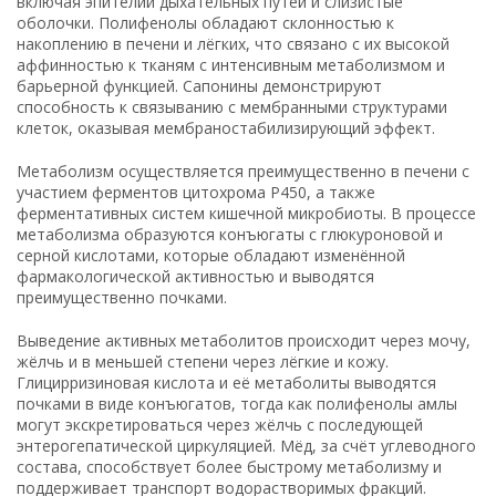
включая эпителий дыхательных путей и слизистые
оболочки. Полифенолы обладают склонностью к
накоплению в печени и лёгких, что связано с их высокой
аффинностью к тканям с интенсивным метаболизмом и
барьерной функцией. Сапонины демонстрируют
способность к связыванию с мембранными структурами
клеток, оказывая мембраностабилизирующий эффект.
Метаболизм осуществляется преимущественно в печени с
участием ферментов цитохрома P450, а также
ферментативных систем кишечной микробиоты. В процессе
метаболизма образуются конъюгаты с глюкуроновой и
серной кислотами, которые обладают изменённой
фармакологической активностью и выводятся
преимущественно почками.
Выведение активных метаболитов происходит через мочу,
жёлчь и в меньшей степени через лёгкие и кожу.
Глицирризиновая кислота и её метаболиты выводятся
почками в виде конъюгатов, тогда как полифенолы амлы
могут экскретироваться через жёлчь с последующей
энтерогепатической циркуляцией. Мёд, за счёт углеводного
состава, способствует более быстрому метаболизму и
поддерживает транспорт водорастворимых фракций.