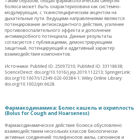
Таким образом, общая фармакологическая синергия
болюса может быть охарактеризована как системно-
модулирующая, с тканеспецифическим акцентом на
дыхательные пути. Ведущими направлениями являются
потенцирование антиоксидантного действия, усиление
противовоспалительного эффекта и дополнение
антимикробного потенциала. Данные результаты
согласуются с публикациями, демонстрирующими
защитный, потенцирующий и аддитивный характер
взаимодействия компонентов.
Источники: PubMed ID: 25097210; PubMed ID: 33118638;
ScienceDirect: doi.org/10.1016/j.jep.2019.112213; SpringerLink:
doi.org/10.1007/s12349-020-00384-1; Wiley Online Library:
doi.org/10.1002/ptr.6628.
Фармакодинамика: Болюс кашель и охриплость
(Bolus for Cough and Hoarseness)
Фармакодинамическое действие болюса обусловлено
взаимодействием нескольких классов биологически
активных соединений: полифенолов амлы, сапонинов и