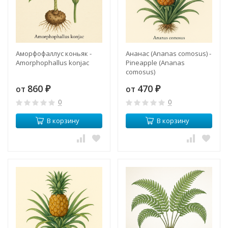
Аморфофаллус коньяк -
Ананас (Ananas comosus) -
Amorphophallus konjac
Pineapple (Ananas
comosus)
860
470
от
от
₽
₽
0
0
В корзину
В корзину