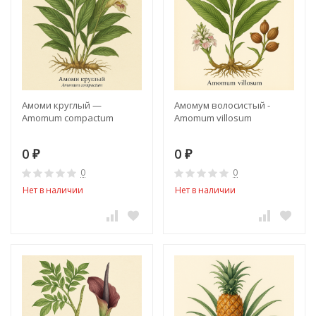
Амоми круглый —
Амомум волосистый -
Amomum compactum
Amomum villosum
0
0
₽
₽
0
0
Нет в наличии
Нет в наличии