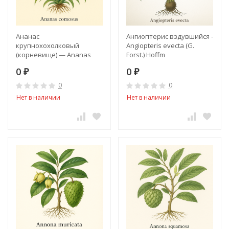
Ананас
Ангиоптерис вздувшийся -
крупнохохолковый
Angiopteris evecta (G.
(корневище) — Ananas
Forst.) Hoffm
comosus (rhizome)
0
0
₽
₽
0
0
Нет в наличии
Нет в наличии