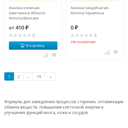
Аннона колючая
Аннона чешуйчатая -
(сметанное яблоко) -
Annona Squamosa
Annona Muricata
410
0
от
₽
₽
0
0
Нет в наличии
В корзину
1
2
...
19
→
Формулы для замедления процессов старения, оптимизации
обмена веществ, повышения клеточной энергии и
улучшения функций мозга, кожи и сосудов.