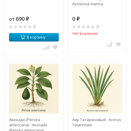
Avicennia marina
690
0
от
₽
₽
0
0
Нет в наличии
В корзину
Авокадо (Persea
Аир Татариновый - Acorus
americana) - Avocado
Tatarinowii
(Persea americana)