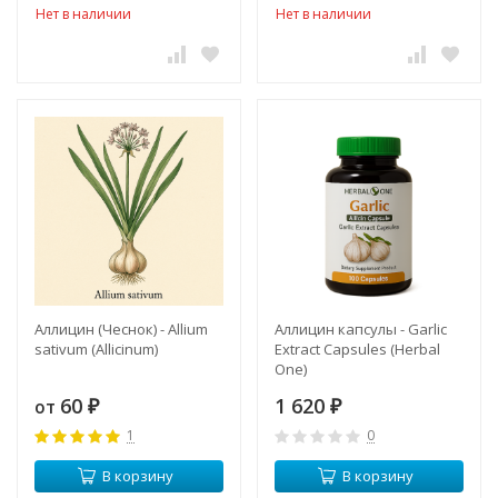
Нет в наличии
Нет в наличии
Аллицин (Чеснок) - Allium
Аллицин капсулы - Garlic
sativum (Allicinum)
Extract Capsules (Herbal
One)
60
1 620
от
₽
₽
1
0
В корзину
В корзину