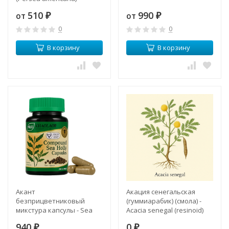
510
990
от
от
₽
₽
0
0
В корзину
В корзину
Акант
Акация сенегальская
безприцветниковый
(гуммиарабик) (смола) -
микстура капсулы - Sea
Acacia senegal (resinoid)
Holly Compound Capsules
940
0
(KLO)
₽
₽