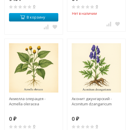
0
0
Нет в наличии
В корзину
Акмелла олерацея -
Аконит джунгарский -
Acmella oleracea
Aconitum dzangaricum
0
0
₽
₽
0
0