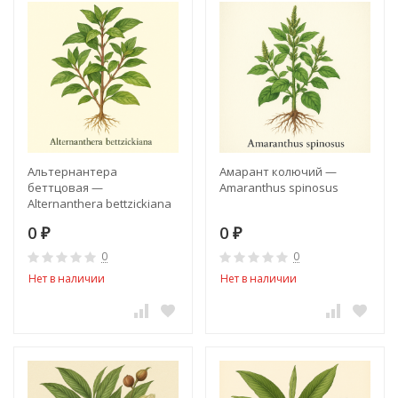
Альтернантера
Амарант колючий —
беттцовая —
Amaranthus spinosus
Alternanthera bettzickiana
0
0
₽
₽
0
0
Нет в наличии
Нет в наличии