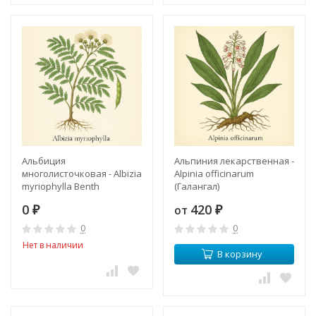
Альбиция
Альпиния лекарственная -
многолисточковая - Albizia
Alpinia officinarum
myriophylla Benth
(Галангал)
0
420
от
₽
₽
0
0
Нет в наличии
В корзину