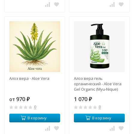
Алоэ вера - Aloe Vera
Алоэ вера гель
органический - Aloe Vera
Gel Organic (Myu-Nique)
970
1 070
от
₽
₽
0
0
В корзину
В корзину