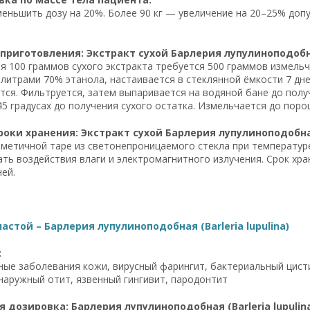
меньшить дозу на 20%. Более 90 кг — увеличение на 20–25% до
приготовления: Экстракт сухой Барлерия лупулиноподобная 
я 100 граммов сухого экстракта требуется 500 граммов измельчён
 литрами 70% этанола, настаивается в стеклянной ёмкости 7 дн
ся. Фильтруется, затем выпаривается на водяной бане до получ
45 градусах до получения сухого остатка. Измельчается до пор
роки хранения: Экстракт сухой Барлерия лупулиноподобная 
рметичной таре из светонепроницаемого стекла при температуре
ать воздействия влаги и электромагнитного излучения. Срок хр
ей.
астой – Барлерия лупулиноподобная (Barleria lupulina)
:
ые заболевания кожи, вирусный фарингит, бактериальный цисти
наружный отит, язвенный гингивит, пародонтит
 дозировка: Барлерия лупулиноподобная (Barleria lupulin