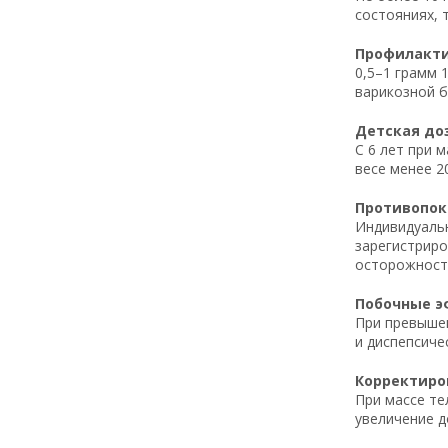
состояниях, 
Профилактич
0,5–1 грамм 
варикозной 
Детская доз
С 6 лет при 
весе менее 2
Противопока
Индивидуальн
зарегистриро
осторожност
Побочные эф
При превышен
и диспепсиче
Корректиров
При массе те
увеличение д