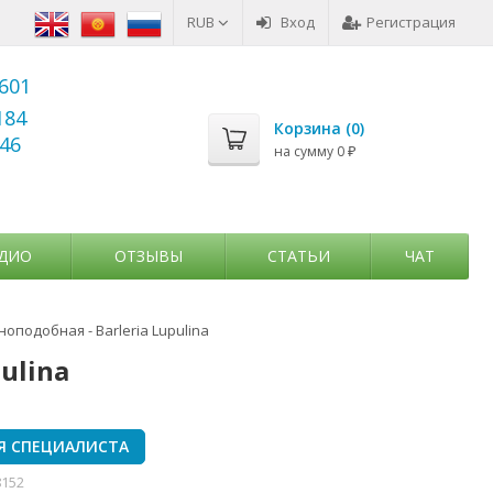
RUB
Вход
Регистрация
6601
184
Корзина (
0
)
346
на сумму
0
₽
ДИО
ОТЗЫВЫ
СТАТЬИ
ЧАТ
оподобная - Barleria Lupulina
ulina
Я СПЕЦИАЛИСТА
8152