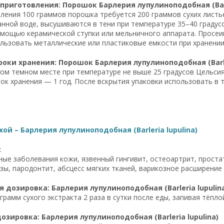
приготовления: Порошок Барлерия лупулиноподобная (Barle
ления 100 граммов порошка требуется 200 граммов сухих листьев
нной воде, высушиваются в тени при температуре 35–40 градус
мощью керамической ступки или мельничного аппарата. Просеив
ользовать металлические или пластиковые емкости при хранении
роки хранения: Порошок Барлерия лупулиноподобная (Barler
хом темном месте при температуре не выше 25 градусов Цельсия
рок хранения — 1 год. После вскрытия упаковки использовать в 
хой – Барлерия лупулиноподобная (Barleria lupulina)
:
ые заболевания кожи, язвенный гингивит, остеоартрит, проста
ы, пародонтит, абсцесс мягких тканей, варикозное расширение
 дозировка: Барлерия лупулиноподобная (Barleria lupulin
грамм сухого экстракта 2 раза в сутки после еды, запивая тёпл
озировка: Барлерия лупулиноподобная (Barleria lupulina)