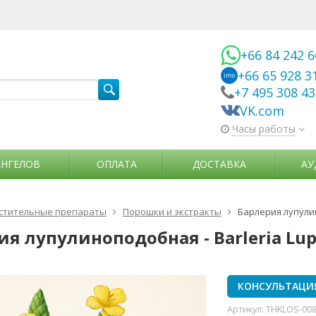
+66 84 242 
+66 65 928 3
imo
+7 495 308 4
VK.com
Часы работы
АНГЕЛОВ
ОПЛАТА
ДОСТАВКА
АУ
стительные препараты
Порошки и экстракты
Барлерия лупулин
ия лупулиноподобная - Barleria Lup
КОНСУЛЬТАЦИ
Артикул:
THKLOS-00