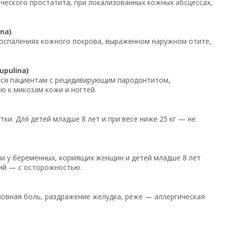
ического простатита, при локализованных кожных абсцессах,
na)
 воспалениях кожного покрова, выраженном наружном отите,
pulina)
ется пациентам с рецидивирующим пародонтитом,
 к микозам кожи и ногтей.
тки. Для детей младше 8 лет и при весе ниже 25 кг — не
и у беременных, кормящих женщин и детей младше 8 лет
ий — с осторожностью.
ловная боль, раздражение желудка, реже — аллергическая