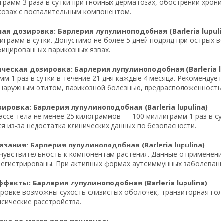
грамм 3 раза в сутки при гнойных дерматозах, обострении хрон
козах с воспалительным компонентом.
я дозировка: Барлерия лупулиноподобная (Barleria lupuli
играмм в сутки. Допустимо не более 5 дней подряд при острых
ицированных варикозных язвах.
еская дозировка: Барлерия лупулиноподобная (Barleria lu
мм 1 раз в сутки в течение 21 дня каждые 4 месяца. Рекоменду
наружным отитом, варикозной болезнью, предрасположенностью
ировка: Барлерия лупулиноподобная (Barleria lupulina)
массе тела не менее 25 килограммов — 100 миллиграмм 1 раз в су
я из-за недостатка клинических данных по безопасности.
зания: Барлерия лупулиноподобная (Barleria lupulina)
увствительность к компонентам растения. Данные о применени
регистрированы. При активных формах аутоиммунных заболеван
фекты: Барлерия лупулиноподобная (Barleria lupulina)
ровке возможны сухость слизистых оболочек, транзиторная го
псические расстройства.
ка по массе тела пациента: