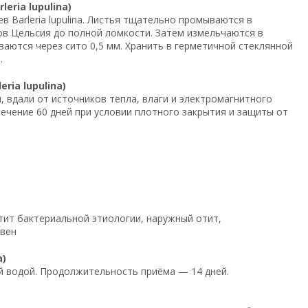
ria lupulina)
 Barleria lupulina. Листья тщательно промываются в
ов Цельсия до полной ломкости. Затем измельчаются в
аются через сито 0,5 мм. Хранить в герметичной стеклянной
.
ia lupulina)
, вдали от источников тепла, влаги и электромагнитного
течение 60 дней при условии плотного закрытия и защиты от
тит бактериальной этиологии, наружный отит,
 вен
a)
ой водой. Продолжительность приёма — 14 дней.