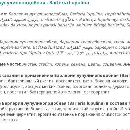
упулиноподобная - Barleria Lupulina
ие:
Барлерия лупулиноподобная, Barleria lupulina, Hopfenähnliche
au houblon, بارليريا الشبيهة بالقفزات,
บาร์เลอเรีย ลูพูไลนา
, Barleriya lupulinaga o‘x
ҳ ба хмел, Apynių panaši barlerija, Apiniem līdzīgā barlerija, Барлерія
барлерия лупулиноподобная, барлерия хмелеобразная, хмель инди
 Hopfen-Barlerie,
บาร์เลอเรียหัวฮอป
, الهندي القفزات, барлерия с соцветиями как у хмеля, barleria parecida al lúpulo, хмель
barleria tipo lúpulo,
バルレリア・ルプリナ
, برليريا هوبين,
ฮอปบาร์เลอ
ые части:
листья, стебли, корень, семена, цветы, соцветия,
ли
казания к применению Барлерия лупулиноподобная (Barleri
ит, бактериальный цистит, воспалительные заболевания кожи, 
фолликулит, абсцесс мягких тканей, ожоговая болезнь, дермато
ен, простатит бактериальной этиологии, остеоартрит
Барлерия лупулиноподобная (Barleria lupulina) в составе
обструктивная болезнь лёгких, хронический синусит, гнойный м
орейный дерматит, эрозивно-язвенные поражения слизистой рот
простатит