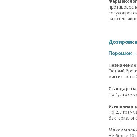
Фармакологи
противовосп
сосудопротек
гипотензивно
Дозировка 
Порошок – 
Назначение
Острый бронх
мягких ткане
Стандартная
По 1,5 грамм
Усиленная д
По 2,5 грамм
бактериально
Максимальна
Не более 10 