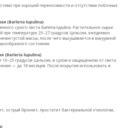
пустимо при хорошей переносимости и отсутствии побочных
(Barleria lupulina)
ного сухого листа Barleria lupulina. Растительное сырье
ей при температуре 25–27 градусов Цельсия, ежедневно
ения густой массы, после чего высушивается в вакуумной
ошкообразного состояния.
(Barleria lupulina)
 10–25 градусов Цельсия, в сухом и защищённом от света
анения — до 18 месяцев. После вскрытия использовать в
т, острый бронхит, простатит бактериальной этиологии,
a)