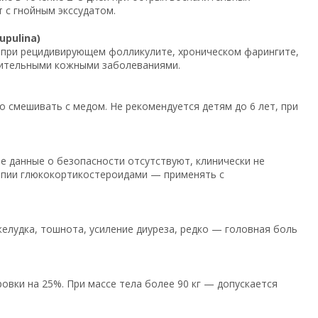
 с гнойным экссудатом.
pulina)
ся при рецидивирующем фолликулите, хроническом фарингите,
лительными кожными заболеваниями.
но смешивать с медом. Не рекомендуется детям до 6 лет, при
 данные о безопасности отсутствуют, клинически не
апии глюкокортикостероидами — применять с
лудка, тошнота, усиление диуреза, редко — головная боль
вки на 25%. При массе тела более 90 кг — допускается