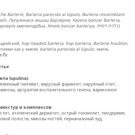
 Barlerie, Barleria parecida al lúpulo, Barleria ressemblant
shash, Лүпулинага окшош барлерия, Xəyəna bənzər Barleria,
 хмелеподібна, Xmele bənzər barleriya, ברלריה דמוית
йский, hop-headed barleria, hop barleria, Barlerie houblon,
เรีย
стья
a lupulina):
язвенный гингивит, вирусный фарингит, наружный отит,
микозы, артралгия воспалительного генеза, варикозное
 микстур и комплексов:
астит, атопический дерматит, острый тонзиллит, пиодермия,
овой полости, микозы ногтей, перианальный зуд,