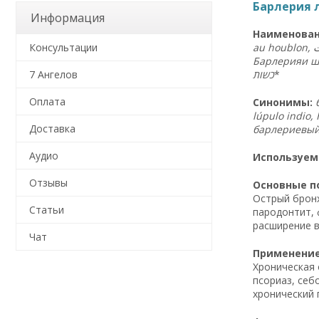
Барлерия л
Информация
Наименован
Консультации
Барлерияи шабе
כשות
*
7 Ангелов
Оплата
Синонимы:
lúpulo indio,
Доставка
барлериевый, 
Аудио
Используем
Отзывы
Основные по
Острый бронх
Статьи
пародонтит, 
расширение в
Чат
Применение 
Хроническая 
псориаз, себ
хронический 