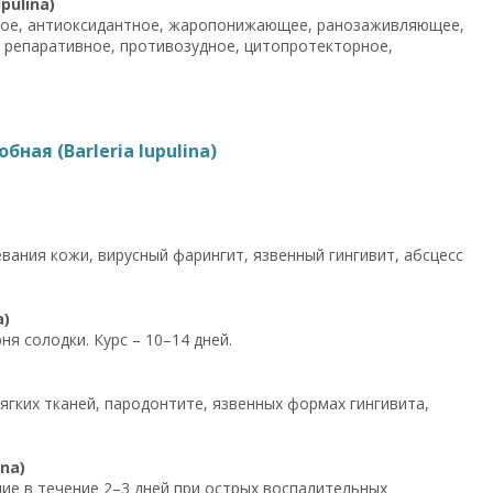
pulina)
ное, антиоксидантное, жаропонижающее, ранозаживляющее,
 репаративное, противозудное, цитопротекторное,
ая (Barleria lupulina)
ания кожи, вирусный фарингит, язвенный гингивит, абсцесс
a)
ня солодки. Курс – 10–14 дней.
ягких тканей, пародонтите, язвенных формах гингивита,
na)
ие в течение 2–3 дней при острых воспалительных