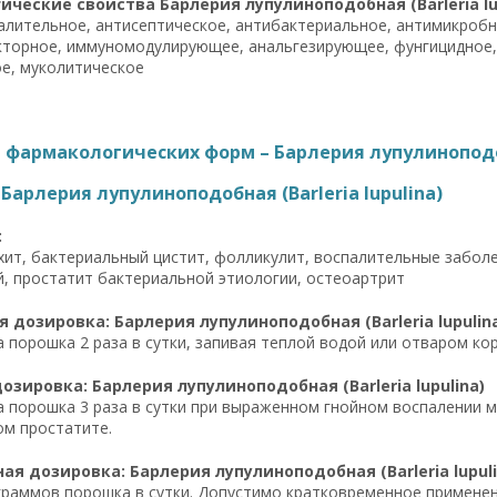
ческие свойства Барлерия лупулиноподобная (Barleria lu
алительное, антисептическое, антибактериальное, антимикроб
торное, иммуномодулирующее, анальгезирующее, фунгицидное,
е, муколитическое
фармакологических форм – Барлерия лупулиноподобн
Барлерия лупулиноподобная (Barleria lupulina)
:
ит, бактериальный цистит, фолликулит, воспалительные заболев
й, простатит бактериальной этиологии, остеоартрит
 дозировка: Барлерия лупулиноподобная (Barleria lupulin
а порошка 2 раза в сутки, запивая теплой водой или отваром кор
озировка: Барлерия лупулиноподобная (Barleria lupulina)
а порошка 3 раза в сутки при выраженном гнойном воспалении м
м простатите.
я дозировка: Барлерия лупулиноподобная (Barleria lupuli
граммов порошка в сутки. Допустимо кратковременное применен