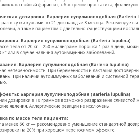
таких как гнойный фарингит, обострение простатита, фолликулит
еская дозировка: Барлерия лупулиноподобная (Barleria lu
1 раз в сутки курсами по 21 дню каждые 3 месяца. Рекомендует
болезни, а также пациентам с длительно существующими воспа
ировка: Барлерия лупулиноподобная (Barleria lupulina)
массе тела от 20 кг – 250 миллиграмм порошка 1 раз в день, мож
0 кг или в случае наличия аутоиммунных заболеваний.
зания: Барлерия лупулиноподобная (Barleria lupulina)
ая непереносимость. При беременности и лактации достоверные
ваны. При наличии аутоиммунных заболеваний и системной тер
ью.
фекты: Барлерия лупулиноподобная (Barleria lupulina)
ии дозировки в 10 граммов возможно раздражение слизистой же
ские явления. Аллергические реакции не исключены.
ка по массе тела пациента:
ла менее 60 кг — рекомендовано уменьшение стандартной дозиро
озировки на 20% при хорошем переносимом эффекте.