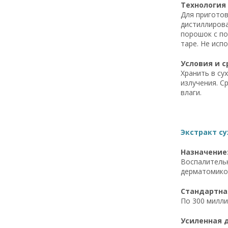
Технология 
Для приготов
дистиллирова
порошок с по
таре. Не исп
Условия и с
Хранить в су
излучения. С
влаги.
Экстракт су
Назначение
Воспалительн
дерматомикоз
Стандартная
По 300 милли
Усиленная д