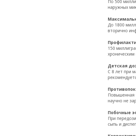
По 500 милли
наружных ми
Максимальна
До 1800 милл
вторично инф
Профилактич
150 миллигра
хроническим 
Детская доз
С 8 лет при 
рекомендуетс
Противопока
Повышенная ч
научно не за
Побочные эф
При передози
сыпь и диспе
Корректиров