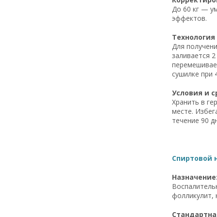
До 60 кг — у
эффектов.
Технология 
Для получени
заливается 2
перемешивает
сушилке при 
Условия и с
Хранить в ге
месте. Избег
течение 90 дн
Спиртовой н
Назначение
Воспалительн
фолликулит, 
Стандартная