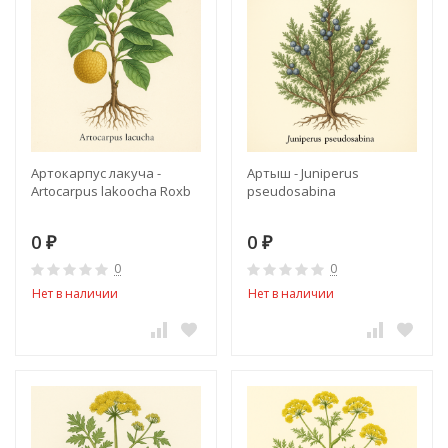
Артокарпус лакуча -
Артыш - Juniperus
Artocarpus lakoocha Roxb
pseudosabina
0
0
₽
₽
0
0
Нет в наличии
Нет в наличии