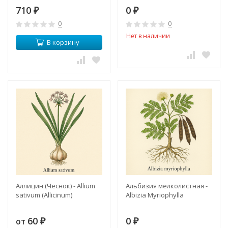
Holly Compound Capsules
710
0
(Herbal One)
₽
₽
0
0
Нет в наличии
В корзину
Аллицин (Чеснок) - Allium
Альбизия мелколистная -
sativum (Allicinum)
Albizia Myriophylla
60
0
от
₽
₽