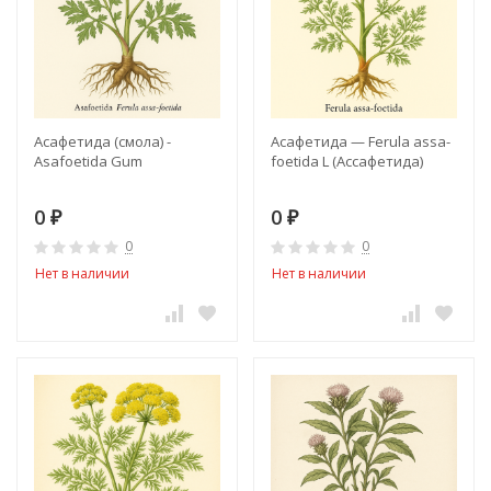
Асафетида (смола) -
Асафетида — Ferula assa-
Asafoetida Gum
foetida L (Ассафетида)
0
0
₽
₽
0
0
Нет в наличии
Нет в наличии