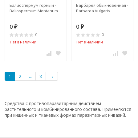
Балиоспермум горный -
Барбарея обыкновенная -
Baliospermum Montanum
Barbarea Vulgaris
0
0
₽
₽
0
0
Нет в наличии
Нет в наличии
1
2
...
8
→
Средства с противопаразитарным действием
растительного и комбинированного состава. Применяются
при кишечных и тканевых формах паразитарных инвазий.