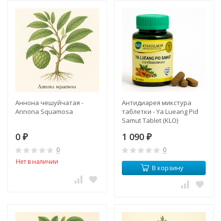
Аннона чешуйчатая -
Антидиарея микстура
Annona Squamosa
таблетки - Ya Lueang Pid
Samut Tablet (KLO)
0
1 090
₽
₽
0
0
Нет в наличии
В корзину