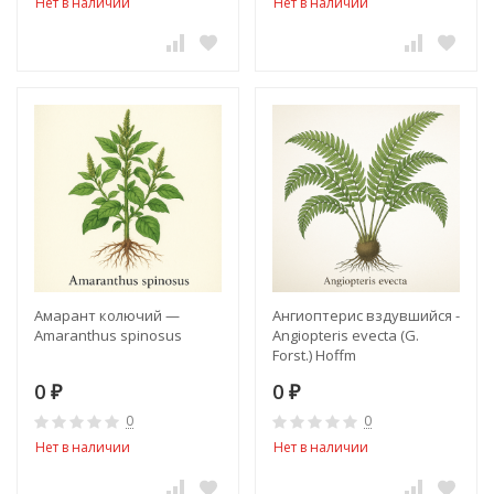
Нет в наличии
Нет в наличии
Амарант колючий —
Ангиоптерис вздувшийся -
Amaranthus spinosus
Angiopteris evecta (G.
Forst.) Hoffm
0
0
₽
₽
0
0
Нет в наличии
Нет в наличии