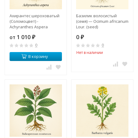
Ахирантес шероховатый
Базилик волосистый
(Соломоцвет) -
(семя) — Ocimum africanum
Achyranthes Aspera
Lour. (seed)
1 010
0
от
₽
₽
0
0
Нет в наличии
В корзину