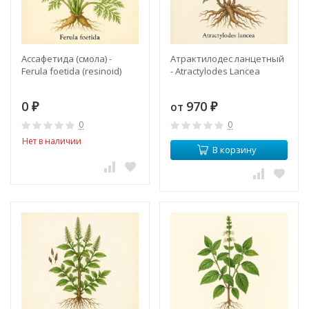
Ассафетида (смола) -
Атрактилодес ланцетный
Ferula foetida (resinoid)
- Atractylodes Lancea
0
970
от
₽
₽
0
0
Нет в наличии
В корзину