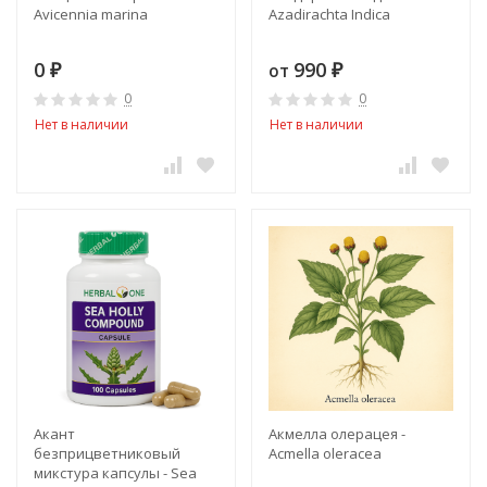
Avicennia marina
Azadirachta Indica
0
990
от
₽
₽
0
0
Нет в наличии
Нет в наличии
Акант
Акмелла олерацея -
безприцветниковый
Acmella oleracea
микстура капсулы - Sea