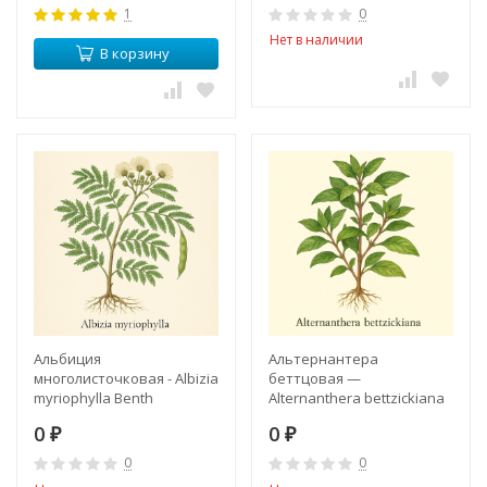
1
0
Нет в наличии
В корзину
Альбиция
Альтернантера
многолисточковая - Albizia
беттцовая —
myriophylla Benth
Alternanthera bettzickiana
0
0
₽
₽
0
0