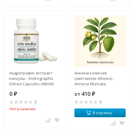
Андрографис экстракт
Аннона колючая
капсулы - Andrographis
(сметанное яблоко) -
Extract Capsules (ABHAI)
Annona Muricata
0
410
от
₽
₽
0
0
Нет в наличии
В корзину