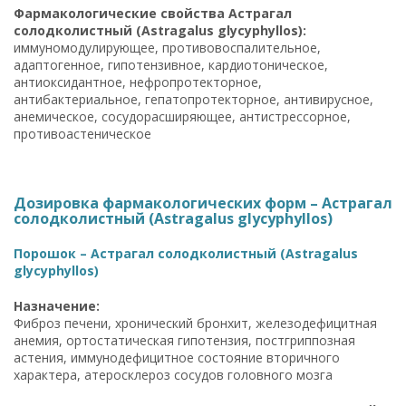
Фармакологические свойства Астрагал
солодколистный (Astragalus glycyphyllos):
иммуномодулирующее, противовоспалительное,
адаптогенное, гипотензивное, кардиотоническое,
антиоксидантное, нефропротекторное,
антибактериальное, гепатопротекторное, антивирусное,
анемическое, сосудорасширяющее, антистрессорное,
противоастеническое
Дозировка фармакологических форм – Астрагал
солодколистный (Astragalus glycyphyllos)
Порошок – Астрагал солодколистный (Astragalus
glycyphyllos)
Назначение:
Фиброз печени, хронический бронхит, железодефицитная
анемия, ортостатическая гипотензия, постгриппозная
астения, иммунодефицитное состояние вторичного
характера, атеросклероз сосудов головного мозга