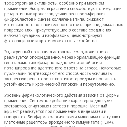
трофотропная активность, особенно при местном
применении. Экстракты растения способствуют стимуляции
репаративных процессов, усиливают пролиферацию
фибробластов и синтез коллагена I типа, снижают
интенсивность воспалительного ответа при эпидермальных
повреждениях. Присутствующие в составе соединения,
включая кумарины и изофлавоны, демонстрируют
фотозащитные и противогликантные свойства.
Эндокринный потенциал астрагала солодколистного
реализуется опосредованно, через нормализацию функции
гипоталамо-гипофизарно-надпочечниковой оси и
потенцирование адаптивного ответа на стресс. Некоторые
публикации подтверждают его способность усиливать
экспрессию рецепторов к кортикостероидам и повышать
устойчивость к хронической гипоксии и переутомлению.
Уровень фармакологического действия зависит от формы
применения. Системное действие характерно для сухих
экстрактов, спиртовых настоев и порошка. Местный
эффект реализуется при применении в виде мазей и
сывороток. Биофармакологическими мишенями выступают
клеточные рецепторы врождённого иммунитета (TLR4),