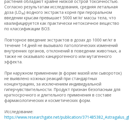
растения обладают крайне низкой острой токсичностью.
Согласно результатам исследования, средняя летальная
доза (LD₅₀) водного экстракта корня при пероральном
введении крысам превышает 5000 мг/кг массы тела, что
квалифицируется как практически нетоксичное вещество
по классификации ВОЗ.
Повторное введение экстрактов в дозах до 1000 мг/кг в
течение 14 дней не вызывало патологических изменений
внутренних органов, отклонений в поведении животных, а
также не оказывало канцерогенного или мутагенного
эффекта.
При наружном применении (в форме мазей или сывороток)
не выявлено кожных реакций при стандартных
концентрациях, за исключением индивидуальной
гиперчувствительности. Продукт признан безопасным для
краткосрочного и длительного применения в составе
фармакологических и косметических форм.
Исследование:
https://www.researchgate.net/publication/371485382_Astragalus_gly