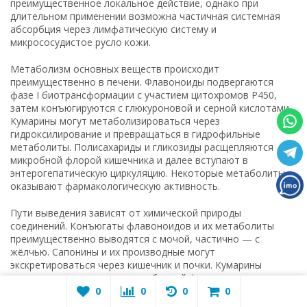
преимущественное локальное действие, однако при
длительном применении возможна частичная системная
абсорбция через лимфатическую систему и
микрососудистое русло кожи.
Метаболизм основных веществ происходит
преимущественно в печени. Флавоноиды подвергаются
фазе I биотрансформации с участием цитохромов P450,
затем конъюгируются с глюкуроновой и серной кислотами.
Кумарины могут метаболизироваться через
гидроксилирование и превращаться в гидрофильные
метаболиты. Полисахариды и гликозиды расщепляются
микробной флорой кишечника и далее вступают в
энтерогепатическую циркуляцию. Некоторые метаболиты
оказывают фармакологическую активность.
Пути выведения зависят от химической природы
соединений. Конъюгаты флавоноидов и их метаболиты
преимущественно выводятся с мочой, частично — с
жёлчью. Сапонины и их производные могут
экскретироваться через кишечник и почки. Кумарины
выводятся почками, как в свободной форме, так и в виде
метаболитов. Полисахариды и остаточные комплексы
0
0
0
0
гликозидов, не всосавшиеся в кишечнике, удаляются с