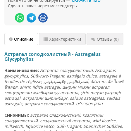
Пока что он не блокируется —
СКАЧАТЬ IMO
Сделать заказ через мессенджеры:
Описание
Характеристики
Отзывы
(0)
Астрагал солодколистный - Astragalus
Glycyphyllos
Наименование:
Астрагал солодколистный, Astragalus
glycyphyllos, Süßwurz-Tragant, astrágalo dulce, astragale à
feuilles de réglisse,
جلايسيفيلوس
أستراغالوس
,
อัสดรากาลัส ไกลซิ
ฟิลลอส
, shirin ildizli astragal, ширин мияли астрагал,
глицирризин жалбырактуу астрагал, şirin meyan yarpaqlı
astraqal, астрагали ширинбарг, saldus astragalas, saldais
astragals, астрагал солодколистий,
ס
אסטרגלו
מתוק
Синонимы:
астрагал сладколистный, козлятник
солодколистный, сладколистный астрагал, wild licorice,
milkvetch, liquorice vetch, Süß-Tragant, Spanischer Süßklee,