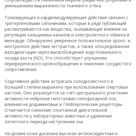
уменьшением выраженности тканевого отёка.
Тонизирующее и кардиомодулирующее действие связано с
тритерпеновыми сапонинами, которые в ряде публикаций
рассматриваются как вещества, оказывающие влияние на
регуляцию кальциевых каналов и электролитного обмена в
миокарде. Обнаружено умеренное положительное хроно- и
инотропное действие экстрактов, а также опосредованная
вазодилатация через высвобождение эндотелиального
оксида азота (NO). Это способствует улучшению
периферического кровообращения и снижению сосудистого
сопротивления.
Седативное действие астрагала солодколистного в
большей степени выражено при использовании спиртовых
настоек. Оно реализуется за счёт центрального угнетения
активности нейронов гипоталамо-гипофизарной оси,
влияния на дофаминовые и ГАМКергические рецепторы.
Отмечается снижение спонтанной двигательной
активности у лабораторных животных и удлинение
латентного периода наступления сна.
На уровне кожи доказана высокая антиоксидантная и