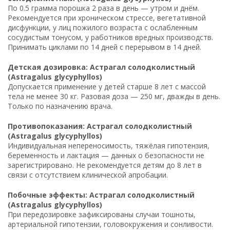
По 0.5 грамма порошка 2 раза в день — утром и днём.
Рекомендуется при хроническом стрессе, вегетативной
дисфункции, у лиц пожилого возраста с ослабленным
сосудистым тонусом, у работников вредных производств.
Принимать циклами по 14 дней с перерывом в 14 дней.
Детская дозировка: Астрагал солодколистный
(Astragalus glycyphyllos)
Допускается применение у детей старше 8 лет с массой
тела не менее 30 кг. Разовая доза — 250 мг, дважды в день.
Только по назначению врача.
Противопоказания: Астрагал солодколистный
(Astragalus glycyphyllos)
Индивидуальная непереносимость, тяжёлая гипотензия,
беременность и лактация — данных о безопасности не
зарегистрировано. Не рекомендуется детям до 8 лет в
связи с отсутствием клинической апробации.
Побочные эффекты: Астрагал солодколистный
(Astragalus glycyphyllos)
При передозировке зафиксированы случаи тошноты,
артериальной гипотензии, головокружения и сонливости.