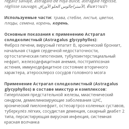
regaliz salvaje, astrágalo de hoja dulce, astragale réglissé,
réglisse sauvage, الأستراجالوس الحلو الأوراق,
ต้นหวานป่า
Используемые части:
трава, стебли, листья, цветки,
плоды, семена, корень,
корень
,
Основные показания к применению Астрагал
солодколистный (Astragalus glycyphyllos):
Фиброз печени, вирусный гепатит B, хронический бронхит,
начальная стадия сердечной недостаточности,
ортостатическая гипотензия, тубулоинтерстициальный
нефрит, железодефицитная анемия, постгриппозная
астения, иммунодефицитное состояние вторичного
характера, атеросклероз сосудов головного мозга
Применение Астрагал солодколистный (Astragalus
glycyphyllos) в составе микстур и комплексов:
Гиперплазия предстательной железы, миастенический
синдром, демиелинизирующие заболевания ЦНС,
хронический пиелонефрит, остеоартроз коленных суставов,
туберкулёз лёгких, сосудистая деменция, сахарный диабет 2
типа, персистирующая вирусная инфекция, системная
красная волчанка