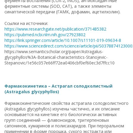
ферменты воспаления (COX-2, iNOS), антиоксидантные
ферментные системы (SOD, CAT), а также элементы
синаптической передачи (ГАМК, дофамин, ацетилхолин).
Ссылки на источники:
https://www.researchgate.net/publication/371485382
https://pubmed.ncbi.nlm.nih.gov/27923802
https://link.springer.com/article/10.1007/s11101-019-09634-8
https://www.sciencedirect.com/science/article/pii/S037887412300
https://www.semanticscholar.org/paper/Astragalus-
glycyphyllos%3A-Botanical-characteristics-Stanojevic-
Stepanovic/1e56c057e66ff72ea0406cbf0ef60ec3d7ffcc10
Фармакокинетика – Астрагал солодколистный
(Astragalus glycyphyllos)
Фармакокинетические свойства астрагала солодколистного
(Astragalus glycyphyllos) изучены частично, и их описание
основывается на кинетике его биологически активных
групп соединений — флавоноидов, тритерпеновых
сапонинов, кумаринов и полисахаридов. При пероральном
применении в форме порошка, сухого экстракта или