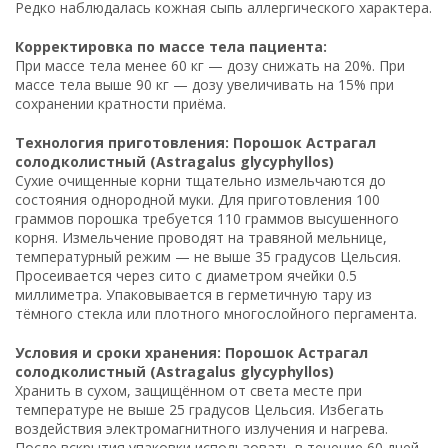
Редко наблюдалась кожная сыпь аллергического характера.
Корректировка по массе тела пациента:
При массе тела менее 60 кг — дозу снижать на 20%. При
массе тела выше 90 кг — дозу увеличивать на 15% при
сохранении кратности приёма.
Технология приготовления: Порошок Астрагал
солодколистный (Astragalus glycyphyllos)
Сухие очищенные корни тщательно измельчаются до
состояния однородной муки. Для приготовления 100
граммов порошка требуется 110 граммов высушенного
корня. Измельчение проводят на травяной мельнице,
температурный режим — не выше 35 градусов Цельсия.
Просеивается через сито с диаметром ячейки 0.5
миллиметра. Упаковывается в герметичную тару из
тёмного стекла или плотного многослойного пергамента.
Условия и сроки хранения: Порошок Астрагал
солодколистный (Astragalus glycyphyllos)
Хранить в сухом, защищённом от света месте при
температуре не выше 25 градусов Цельсия. Избегать
воздействия электромагнитного излучения и нагрева.
После вскрытия упаковки использовать в течение 60 дней.