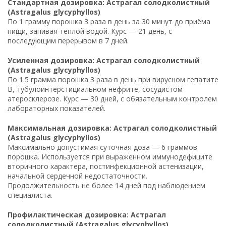
Стандартная дозировка: Астрагал солодколистный
(Astragalus glycyphyllos)
По 1 грамму порошка 3 раза в день за 30 минут до приёма
пищи, запивая тёплой водой. Курс — 21 день, с
последующим перерывом в 7 дней.
Усиленная дозировка: Астрагал солодколистный
(Astragalus glycyphyllos)
По 1.5 грамма порошка 3 раза в день при вирусном гепатите
B, тубулоинтерстициальном нефрите, сосудистом
атеросклерозе. Курс — 30 дней, с обязательным контролем
лабораторных показателей.
Максимальная дозировка: Астрагал солодколистный
(Astragalus glycyphyllos)
Максимально допустимая суточная доза — 6 граммов
порошка. Используется при выраженном иммунодефиците
вторичного характера, постинфекционной астенизации,
начальной сердечной недостаточности.
Продолжительность не более 14 дней под наблюдением
специалиста.
Профилактическая дозировка: Астрагал
солодколистный (Astragalus glycyphyllos)