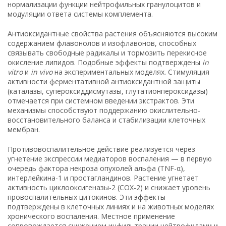
нормализации функции нейтрофильных гранулоцитов и
модуляции ответа системы комплемента.
Антиоксидантные свойства растения объясняются высоким
содержанием флавонолов и изофлавонов, способных
связывать свободные радикалы и тормозить перекисное
окисление липидов. Подобные эффекты подтверждены
in
vitro
и
in vivo
на экспериментальных моделях. Стимуляция
активности ферментативной антиоксидантной защиты
(каталазы, супероксиддисмутазы, глутатионпероксидазы)
отмечается при системном введении экстрактов. Эти
механизмы способствуют поддержанию окислительно-
восстановительного баланса и стабилизации клеточных
мембран.
Противовоспалительное действие реализуется через
угнетение экспрессии медиаторов воспаления — в первую
очередь фактора некроза опухолей альфа (TNF-α),
интерлейкина-1 и простагландинов. Растение угнетает
активность циклооксигеназы-2 (COX-2) и снижает уровень
провоспалительных цитокинов. Эти эффекты
подтверждены в клеточных линиях и на животных моделях
хронического воспаления. Местное применение
сопровождается снижением инфильтрации нейтрофилами и