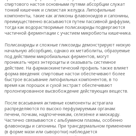
спиртового настоя основными путями абсорбции служат
тонкий кишечник и слизистая желудка. Липофильные
компоненты, такие как агликоны флавоноидов и сапонины,
преимущественно всасываются путем пассивной диффузии,
тогда как водорастворимые полисахариды подвергаются
частичной ферментации с участием микробиоты кишечника.
Полисахариды и сложные гликозиды демонстрируют низкую
начальную абсорбцию, однако их метаболиты, образуемые
под действием микробиальных ферментов, могут
проникать через энтероциты и оказывать системное
действие. На фармакокинетический профиль также влияет
форма введения: спиртовые настои обеспечивают более
быстрое всасывание липофильных компонентов, в то
время как порошок и сухой экстракт обеспечивают
пролонгированное высвобождение действующих веществ.
После всасывания активные компоненты астрагала
распределяются по высоко перфузируемым органам:
печени, почкам, надпочечникам, селезёнке и миокарду.
Частично связываются с альбумином плазмы, особенно
флавоноиды и сапонины. При трансдермальном применении
(в форме мази или сыворотки) наблюдается