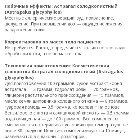
Побочные эффекты: Астрагал солодколистный
(Astragalus glycyphyllos)
Местные аллергические реакции: зуд, покраснение,
шелушение. При превышении доз — ощущение жжения,
раздражение кожи.
Корректировка по массе тела пациента:
Не требуется. Расход определяется только по площади
обработки кожи, а не по массе тела.
Технология приготовления: Косметическая
сыворотка Астрагал солодколистный (Astragalus
glycyphyllos)
Для приготовления 100 граммов: сухой экстракт корня
астрагала — 2 грамма, гидролат розы — 70 граммов,
глицерин растительного происхождения — 15 граммов,
масло семян шиповника холодного отжима — 8 граммов,
гуаровая камедь — 0.5 грамма, консервант на основе
бензилового спирта и салициловой кислоты — 0.5 грамма,
вода очищенная — до 100 граммов. Все компоненты
смешиваются в стерильных условиях при температуре не
выше 30 градусов Цельсия, гомогенизируются 15 минут,
разливаются в флаконы с дозатором.