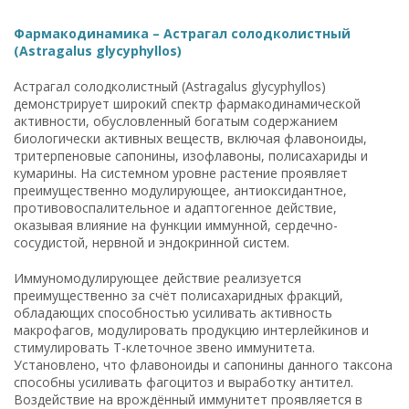
Фармакодинамика – Астрагал солодколистный
(Astragalus glycyphyllos)
Астрагал солодколистный (Astragalus glycyphyllos)
демонстрирует широкий спектр фармакодинамической
активности, обусловленный богатым содержанием
биологически активных веществ, включая флавоноиды,
тритерпеновые сапонины, изофлавоны, полисахариды и
кумарины. На системном уровне растение проявляет
преимущественно модулирующее, антиоксидантное,
противовоспалительное и адаптогенное действие,
оказывая влияние на функции иммунной, сердечно-
сосудистой, нервной и эндокринной систем.
Иммуномодулирующее действие реализуется
преимущественно за счёт полисахаридных фракций,
обладающих способностью усиливать активность
макрофагов, модулировать продукцию интерлейкинов и
стимулировать Т-клеточное звено иммунитета.
Установлено, что флавоноиды и сапонины данного таксона
способны усиливать фагоцитоз и выработку антител.
Воздействие на врождённый иммунитет проявляется в