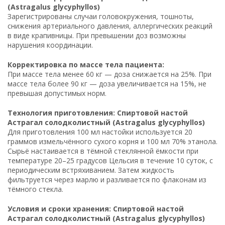
(Astragalus glycyphyllos)
Зарегистрированы случаи головокружения, тошноты,
снижения артериального давления, аллергических реакций
в виде крапивницы. При превышении доз возможны
нарушения координации.
Корректировка по массе тела пациента:
При массе тела менее 60 кг — доза снижается на 25%. При
массе тела более 90 кг — доза увеличивается на 15%, не
превышая допустимых норм.
Технология приготовления: Спиртовой настой
Астрагал солодколистный (Astragalus glycyphyllos)
Для приготовления 100 мл настойки используется 20
граммов измельчённого сухого корня и 100 мл 70% этанола.
Сырьё настаивается в тёмной стеклянной ёмкости при
температуре 20–25 градусов Цельсия в течение 10 суток, с
периодическим встряхиванием. Затем жидкость
фильтруется через марлю и разливается по флаконам из
тёмного стекла.
Условия и сроки хранения: Спиртовой настой
Астрагал солодколистный (Astragalus glycyphyllos)