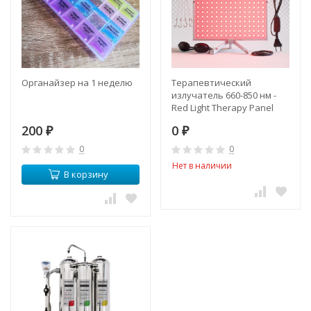
Органайзер на 1 неделю
Терапевтический
излучатель 660-850 нм -
Red Light Therapy Panel
660-680 nm
200
0
₽
₽
0
0
Нет в наличии
В корзину