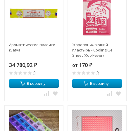
Ароматические палочки
Жаропонижающий
(Satya)
пластырь - Cooling Gel
Sheet (KoolFever)
34 780,92
170
от
₽
₽
0
0
В корзину
В корзину