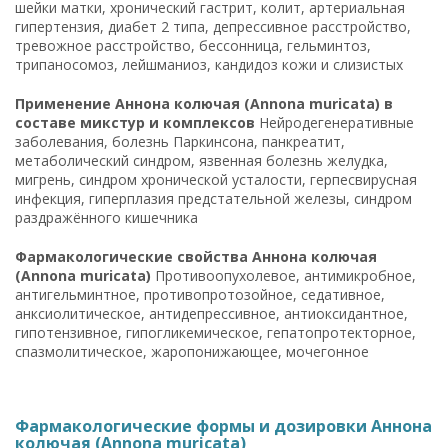
шейки матки, хронический гастрит, колит, артериальная
гипертензия, диабет 2 типа, депрессивное расстройство,
тревожное расстройство, бессонница, гельминтоз,
трипаносомоз, лейшманиоз, кандидоз кожи и слизистых
Применение Аннона колючая (Annona muricata) в
составе микстур и комплексов
Нейродегенеративные
заболевания, болезнь Паркинсона, панкреатит,
метаболический синдром, язвенная болезнь желудка,
мигрень, синдром хронической усталости, герпесвирусная
инфекция, гиперплазия предстательной железы, синдром
раздражённого кишечника
Фармакологические свойства Аннона колючая
(Annona muricata)
Противоопухолевое, антимикробное,
антигельминтное, противопротозойное, седативное,
анксиолитическое, антидепрессивное, антиоксидантное,
гипотензивное, гипогликемическое, гепатопротекторное,
спазмолитическое, жаропонижающее, мочегонное
Фармакологические формы и дозировки Аннона
колючая (Annona muricata)