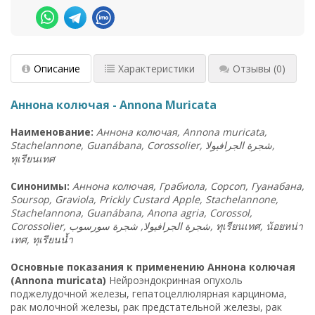
Описание
Характеристики
Отзывы
(0)
Аннона колючая - Annona Muricata
Наименование:
Аннона колючая, Annona muricata,
Stachelannone, Guanábana, Corossolier,
الجرافيولا
شجرة
,
ทุเรียนเทศ
Синонимы:
Аннона колючая, Грабиола, Сорсоп, Гуанабана,
Soursop, Graviola, Prickly Custard Apple, Stachelannone,
Stachelannona, Guanábana, Anona agria, Corossol,
Corossolier,
شجرة الجرافيولا, شجرة سورسوب
,
ทุเรียนเทศ
,
น้อยหน่า
เทศ
,
ทุเรียนน้ำ
Основные показания к применению Аннона колючая
(Annona muricata)
Нейроэндокринная опухоль
поджелудочной железы, гепатоцеллюлярная карцинома,
рак молочной железы, рак предстательной железы, рак