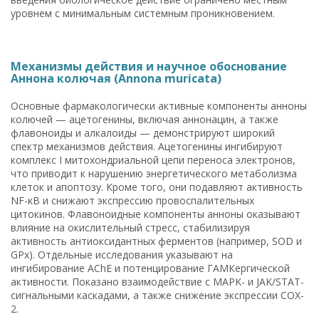
уровнем с минимальным системным проникновением.
Механизмы действия и научное обоснование
Аннона колючая (Annona muricata)
Основные фармакологически активные компоненты анноны
колючей — ацетогенины, включая аннонацин, а также
флавоноиды и алкалоиды — демонстрируют широкий
спектр механизмов действия. Ацетогенины ингибируют
комплекс I митохондриальной цепи переноса электронов,
что приводит к нарушению энергетического метаболизма
клеток и апоптозу. Кроме того, они подавляют активность
NF-κB и снижают экспрессию провоспалительных
цитокинов. Флавоноидные компоненты анноны оказывают
влияние на окислительный стресс, стабилизируя
активность антиоксидантных ферментов (например, SOD и
GPx). Отдельные исследования указывают на
ингибирование AChE и потенцирование ГАМКергической
активности. Показано взаимодействие с MAPK- и JAK/STAT-
сигнальными каскадами, а также снижение экспрессии COX-
2.