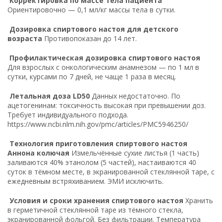
Корректировка по массе тела пациента
Ориентировочно — 0,1 мл/кг массы тела в сутки.
Дозировка спиртового настоя для детского
возраста
Противопоказан до 14 лет.
Профилактическая дозировка спиртового настоя
Для взрослых с онкологическим анамнезом — по 1 мл в
сутки, курсами по 7 дней, не чаще 1 раза в месяц.
Летальная доза LD50
Данных недостаточно. По
ацетогенинам: токсичность высокая при превышении доз.
Требует индивидуального подхода.
https://www.ncbi.nlm.nih.gov/pmc/articles/PMC5946250/
Технология приготовления спиртового настоя
Аннона колючая
Измельчённые сухие листья (1 часть)
заливаются 40% этанолом (5 частей), настаиваются 40
суток в тёмном месте, в экранированной стеклянной таре, с
ежедневным встряхиванием. ЭМИ исключить.
Условия и сроки хранения спиртового настоя
Хранить
в герметичной стеклянной таре из тёмного стекла,
экранированной фольгой. Без фильтрации. Температура