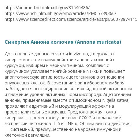
https://pubmed.ncbi.nlm.nih.gov/31540486/
https://www.ncbi.nlm.nih.gov/pmc/articles/PMC5739360/
https://www.sciencedirect.com/science/article/abs/pii/S03788741
Синергия Аннона колючая (Annona muricata)
Достоверные данные in vitro и in vivo подтверждают
синергетическое взаимодействие анноны колючей с
куркумой, имбирём и чёрным тмином. Комплекс с
куркумином усиливает ингибирование NF-κB и повышает
апоптотическую активность ацетогенинов в отношении
опухолевых клеток. В сочетании с зингибереном имбиря
наблюдается потенцирование антиоксидантной активности
и снижение уровня активных форм кислорода. Ацетогенины
анноны, применяемые вместе с тимохиноном Nigella sativa,
проявляют аддитивный и модулирующий эффект на
провоспалительные каскады. Предполагаемая точка
синергии — совместное угнетение COX-2 и подавление
экспрессии цитокинов IL-6 и TNF-α. Общий вектор действия
— системный, преимущественно на уровне иммунной и
клеточной регуляции.