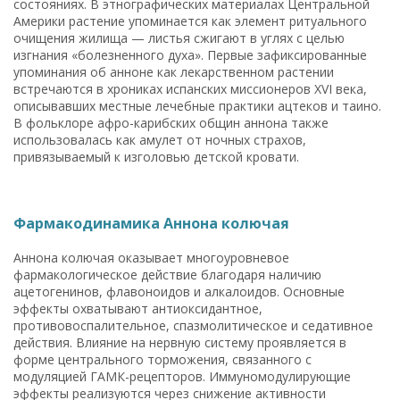
состояниях. В этнографических материалах Центральной
Америки растение упоминается как элемент ритуального
очищения жилища — листья сжигают в углях с целью
изгнания «болезненного духа». Первые зафиксированные
упоминания об анноне как лекарственном растении
встречаются в хрониках испанских миссионеров XVI века,
описывавших местные лечебные практики ацтеков и таино.
В фольклоре афро-карибских общин аннона также
использовалась как амулет от ночных страхов,
привязываемый к изголовью детской кровати.
Фармакодинамика Аннона колючая
Аннона колючая оказывает многоуровневое
фармакологическое действие благодаря наличию
ацетогенинов, флавоноидов и алкалоидов. Основные
эффекты охватывают антиоксидантное,
противовоспалительное, спазмолитическое и седативное
действия. Влияние на нервную систему проявляется в
форме центрального торможения, связанного с
модуляцией ГАМК-рецепторов. Иммуномодулирующие
эффекты реализуются через снижение активности