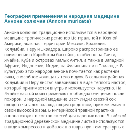
География применения и народная медицина
Аннона колючая (Annona muricata)
Аннона колючая традиционно используется в народной
медицине тропических регионов Центральной и Южной
Америки, включая территории Мексики, Бразилии,
Колумбии, Перу и Эквадора. Широко распространено её
применение в Карибском бассейне, особенно на Гаити,
Ямайке, Кубе и островах Малых Антил, а также в Западной
Африке, Индонезии, Индии, на Филиппинах и в Таиланде. В
культурах этих народов аннона почитается как растение
силы, способное «очищать тело и дух». В сельских районах
Колумбии и Перу листья заваривают в виде тёплого настоя,
который принимается внутрь и используется наружно. На
Ямайке настой коры применяют в обрядах очищения после
похорон. В народной медицине Вест-Индии свежий сок
плодов считался охлаждающим средством, применяемым в
сезон высокой жары. В нигерийской травной практике
аннона входит в состав смесей для паровых ванн. В тайской
традиционной деревенской медицине листья используются
в виде компрессов и добавок в отвары при температурных