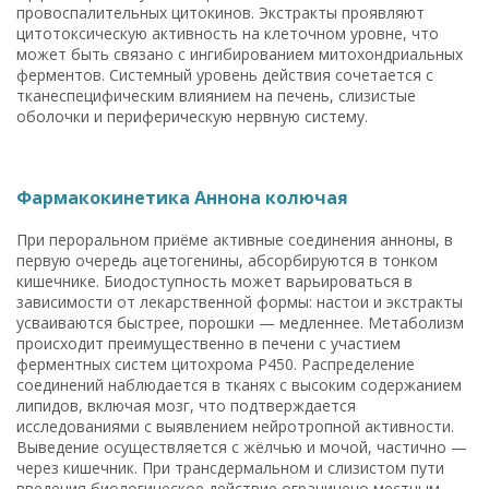
провоспалительных цитокинов. Экстракты проявляют
цитотоксическую активность на клеточном уровне, что
может быть связано с ингибированием митохондриальных
ферментов. Системный уровень действия сочетается с
тканеспецифическим влиянием на печень, слизистые
оболочки и периферическую нервную систему.
Фармакокинетика Аннона колючая
При пероральном приёме активные соединения анноны, в
первую очередь ацетогенины, абсорбируются в тонком
кишечнике. Биодоступность может варьироваться в
зависимости от лекарственной формы: настои и экстракты
усваиваются быстрее, порошки — медленнее. Метаболизм
происходит преимущественно в печени с участием
ферментных систем цитохрома P450. Распределение
соединений наблюдается в тканях с высоким содержанием
липидов, включая мозг, что подтверждается
исследованиями с выявлением нейротропной активности.
Выведение осуществляется с жёлчью и мочой, частично —
через кишечник. При трансдермальном и слизистом пути
введения биологическое действие ограничено местным