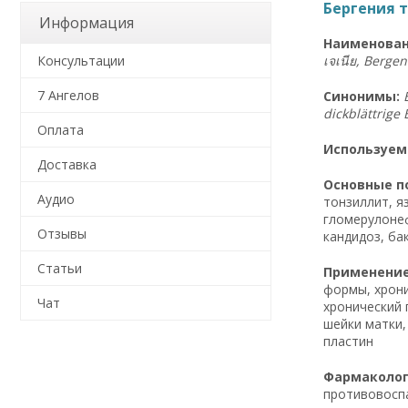
Бергения то
Информация
Наименован
เจเนีย
, Bergen
Консультации
7 Ангелов
Синонимы:
Оплата
Используем
Доставка
Основные по
Аудио
тонзиллит, я
гломерулонеф
Отзывы
кандидоз, ба
Статьи
Применение 
формы, хрони
Чат
хронический 
шейки матки,
пластин
Фармакологи
противовосп