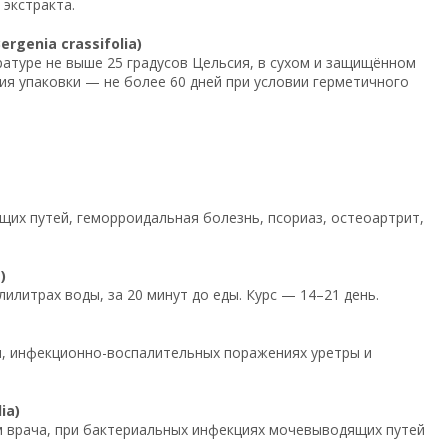
экстракта.
genia crassifolia)
ратуре не выше 25 градусов Цельсия, в сухом и защищённом
тия упаковки — не более 60 дней при условии герметичного
их путей, геморроидальная болезнь, псориаз, остеоартрит,
)
лилитрах воды, за 20 минут до еды. Курс — 14–21 день.
ми, инфекционно-воспалительных поражениях уретры и
ia)
ем врача, при бактериальных инфекциях мочевыводящих путей