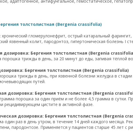
кое, адаптогенное, антифунгальное, гемостатическое, гепатоп
ергения толстолистная (Bergenia crassifolia)
:
хронический гломерулонефрит, острый катаральный фарингит, 
кий язвенный колит, пародонтоз, гипертоническая болезнь I ст
 дозировка: Бергения толстолистная (Bergenia crassifolia
а порошка трижды в день, за 20 минут до еды, запивая тёплой 
озировка: Бергения толстолистная (Bergenia crassifolia)
порошка трижды в день, при язвенной болезни желудка в стади
мочевыводящих путей.
я дозировка: Бергения толстолистная (Bergenia crassifol
 грамма порошка за один приём и не более 4,5 грамма в сутки.
ри рецидивирующем цистите в активной фазе.
еская дозировка: Бергения толстолистная (Bergenia crass
ма один раз в день утром, в течение 14 дней каждого месяца. Р
епени, пародонтозе. Применяется у пациентов старше 45 лет с 