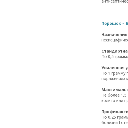
антисептичес
Порошок – Б
Назначение
неспецифичес
Стандартная
По 0,5 грамм
Усиленная д
По 1 грамму 
поражениях 
Максимальна
Не более 1,5
колита или п
Профилактич
По 0,25 грам
болезни I ст