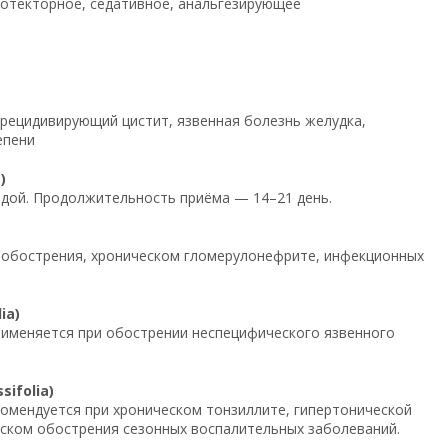
ротекторное, седативное, анальгезирующее
рецидивирующий цистит, язвенная болезнь желудка,
епени
)
водой. Продолжительность приёма — 14–21 день.
и обострения, хроническом гломерулонефрите, инфекционных
ia)
 Применяется при обострении неспецифического язвенного
ifolia)
екомендуется при хроническом тонзиллите, гипертонической
риском обострения сезонных воспалительных заболеваний.