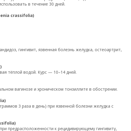
спользовать в течение 30 дней.
ia crassifolia)
ндидоз, гингивит, язвенная болезнь желудка, остеоартрит,
)
ивая тёплой водой. Курс — 10–14 дней.
иальном вагинозе и хроническом тонзиллите в обострении.
ia)
раммов 3 раза в день) при язвенной болезни желудка с
ifolia)
я при предрасположенности к рецидивирующему гингивиту,