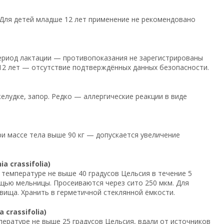
ь. Для детей младше 12 лет применение не рекомендовано
ериод лактации — противопоказания не зарегистрированы
 12 лет — отсутствие подтверждённых данных безопасности.
лудке, запор. Редко — аллергические реакции в виде
ри массе тела выше 90 кг — допускается увеличение
 crassifolia)
температуре не выше 40 градусов Цельсия в течение 5
щью мельницы. Просеиваются через сито 250 мкм. Для
вища. Хранить в герметичной стеклянной ёмкости.
crassifolia)
ературе не выше 25 градусов Цельсия, вдали от источников