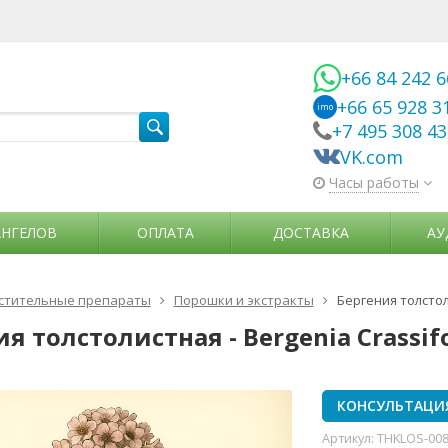
+66 84 242 
+66 65 928 3
imo
+7 495 308 4
VK.com
Часы работы
АНГЕЛОВ
ОПЛАТА
ДОСТАВКА
АУ
стительные препараты
Порошки и экстракты
Бергения толстолис
я толстолистная - Bergenia Crassifol
КОНСУЛЬТАЦИ
Артикул:
THKLOS-00