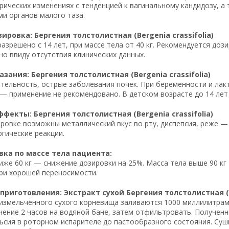
рических изменениях с тенденцией к вагинальному кандидозу, а
и органов малого таза.
ировка: Бергения толстолистная (Bergenia crassifolia)
азрешено с 14 лет, при массе тела от 40 кг. Рекомендуется доз
о ввиду отсутствия клинических данных.
зания: Бергения толстолистная (Bergenia crassifolia)
тельность, острые заболевания почек. При беременности и лак
— применение не рекомендовано. В детском возрасте до 14 лет
фекты: Бергения толстолистная (Bergenia crassifolia)
ровке возможны металлический вкус во рту, диспепсия, реже —
гические реакции.
ка по массе тела пациента:
иже 60 кг — снижение дозировки на 25%. Масса тела выше 90 
при хорошей переносимости.
приготовления: Экстракт сухой Бергения толстолистная (Be
измельчённого сухого корневища заливаются 1000 миллилитрам
чение 2 часов на водяной бане, затем отфильтровать. Полученн
ьсия в роторном испарителе до пастообразного состояния. Суши