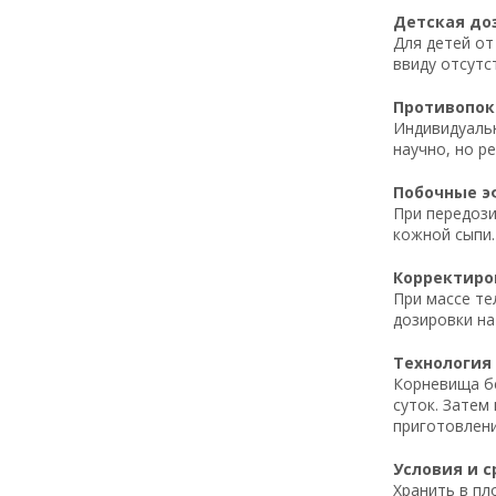
Детская доз
Для детей от
ввиду отсутс
Противопока
Индивидуальн
научно, но р
Побочные эф
При передози
кожной сыпи.
Корректиров
При массе те
дозировки на
Технология 
Корневища бе
суток. Затем
приготовлени
Условия и с
Хранить в пл