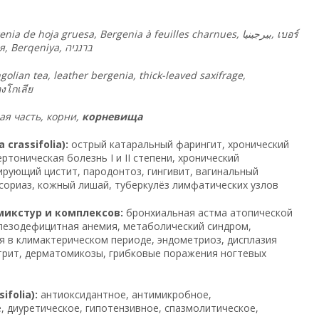
enia de hoja gruesa, Bergenia à feuilles charnues,
بيرجينيا
,
เบอร์
ія, Berqeniya,
ה
ברגני
an tea, leather bergenia, thick-leaved saxifrage,
งโกเลีย
ая часть, корни,
корневища
rassifolia):
острый катаральный фарингит, хронический
тоническая болезнь I и II степени, хронический
ующий цистит, пародонтоз, гингивит, вагинальный
сориаз, кожный лишай, туберкулёз лимфатических узлов
 микстур и комплексов:
бронхиальная астма атопической
елезодефицитная анемия, метаболический синдром,
я в климактерическом периоде, эндометриоз, дисплазия
трит, дерматомикозы, грибковые поражения ногтевых
folia):
антиоксидантное, антимикробное,
диуретическое, гипотензивное, спазмолитическое,