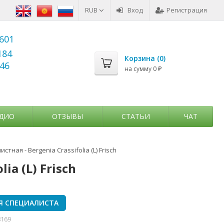
RUB
Вход
Регистрация
6601
184
Корзина (
0
)
346
на сумму
0
₽
ДИО
ОТЗЫВЫ
СТАТЬИ
ЧАТ
тная - Bergenia Crassifolia (L) Frisch
ia (L) Frisch
Я СПЕЦИАЛИСТА
8169