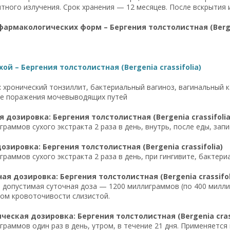
тного излучения. Срок хранения — 12 месяцев. После вскрытия и
армакологических форм – Бергения толстолистная (Bergen
хой – Бергения толстолистная (Bergenia crassifolia)
:
хронический тонзиллит, бактериальный вагиноз, вагинальный ка
е поражения мочевыводящих путей
 дозировка: Бергения толстолистная (Bergenia crassifolia
граммов сухого экстракта 2 раза в день, внутрь, после еды, зап
озировка: Бергения толстолистная (Bergenia crassifolia)
граммов сухого экстракта 2 раза в день, при гингивите, бактер
я дозировка: Бергения толстолистная (Bergenia crassifol
допустимая суточная доза — 1200 миллиграммов (по 400 миллиг
ом кровоточивости слизистой.
еская дозировка: Бергения толстолистная (Bergenia crass
граммов один раз в день, утром, в течение 21 дня. Применяетс