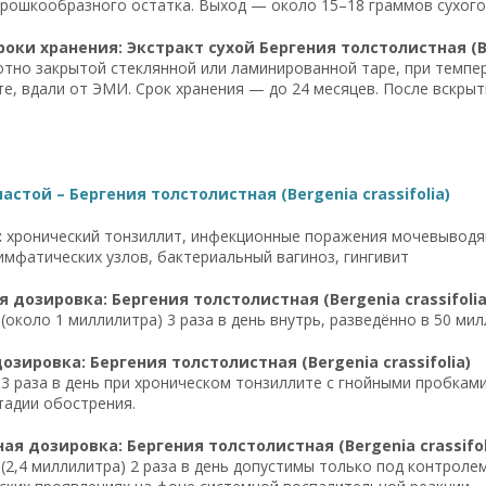
рошкообразного остатка. Выход — около 15–18 граммов сухого 
роки хранения: Экстракт сухой Бергения толстолистная (Ber
отно закрытой стеклянной или ламинированной таре, при темпе
те, вдали от ЭМИ. Срок хранения — до 24 месяцев. После вскры
астой – Бергения толстолистная (Bergenia crassifolia)
:
хронический тонзиллит, инфекционные поражения мочевыводящ
имфатических узлов, бактериальный вагиноз, гингивит
 дозировка: Бергения толстолистная (Bergenia crassifolia
(около 1 миллилитра) 3 раза в день внутрь, разведённо в 50 мил
озировка: Бергения толстолистная (Bergenia crassifolia)
 3 раза в день при хроническом тонзиллите с гнойными пробка
тадии обострения.
я дозировка: Бергения толстолистная (Bergenia crassifol
 (2,4 миллилитра) 2 раза в день допустимы только под контрол