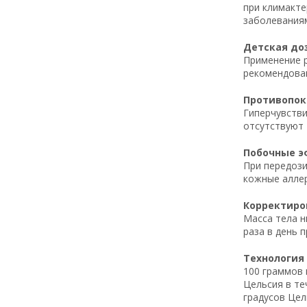
при климакте
заболеваниям
Детская доз
Применение р
рекомендован
Противопока
Гиперчувстви
отсутствуют 
Побочные эф
При передози
кожные аллер
Корректиров
Масса тела н
раза в день 
Технология 
100 граммов 
Цельсия в те
градусов Цел