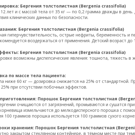
ировка: Бергения толстолистная (Bergenia crassifolia)
 12 лет и с массой тела от 35 кг — по 0,2 грамма дважды в ден
твия клинических данных по безопасности.
зания: Бергения толстолистная (Bergenia crassifolia)
ая гиперчувствительность, острые нефриты, беременность и п
екомендуется воздержаться от применения. Детский возраст до
фекты: Бергения толстолистная (Bergenia crassifolia)
ровке возможны диспепсические явления: тошнота, тяжесть в же
ка по массе тела пациента:
ла ниже 60 кг — дозировка снижается на 25% от стандартной. П
 25% при отсутствии побочных эффектов.
приготовления: Порошок Бергения толстолистная (Bergenia
ргении очищаются от загрязнений, промываются и сушатся при 
 корневища измельчаются до мелкодисперсного порошка с помо
я 100 граммов порошка используется 100 граммов сухого корне
роки хранения: Порошок Бергения толстолистная (Bergenia 
отно закрытом стеклянном контейнере, в тёмном месте при темп