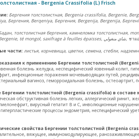
лстолистная - Bergenia Crassifolia (L) Frisch
ие:
Бергения толстолистная, Bergenia crassifolia, Bergenie, Berg
iya, Бергения, Berqeniya, Бергения, Bergenija, Bergenija, Берген
Бадан, толстолистная бергения, камнеломка толстолистная, mongoli
dickblättrige Bergenie, té mongol, saxifrage à feuilles épaisses, شاي منغولي,
ชามอ
ые части:
листья, корневища, цветки, семена, стебли, надземн
казания к применению Бергении толстолистной (Bergenia c
звенная болезнь желудка, неспецифический язвенный колит, гипер
рит, инфекционные поражения мочевыводящих путей, рецидивир
ктериальный вагиноз, геморроидальная болезнь, остеоартрит, п
Бергении толстолистной (Bergenia crassifolia) в составе
ческая обструктивная болезнь лёгких, аллергический ринит, ж
пиелонефрит, вирусный гепатит B и C, инволюционные нарушени
 гиперпластические процессы эндометрия, неспецифический уре
ческие свойства Бергении толстолистной (Bergenia crassi
алительное, вяжущее, иммуномодулирующее, ранозаживляющее, 