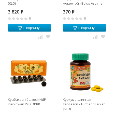
(KLO)
мокротой - Bolus Asthma
Tenacious Sputum (Herbal
3 820
370
₽
One)
₽
0
0
В корзину
В корзину
Куибихван болюс КНДР -
Куркума длинная
Kuibihwan Pills DPRK
таблетки - Turmeric Tablet
(KLO)