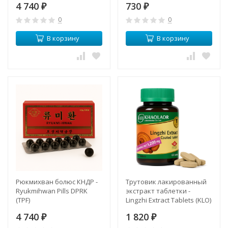
4 740
730
₽
₽
0
0
В корзину
В корзину
Рюкмихван болюс КНДР -
Трутовик лакированный
Ryukmihwan Pills DPRK
экстракт таблетки -
(TPF)
Lingzhi Extract Tablets (KLO)
(Ганодерма)
4 740
1 820
₽
₽