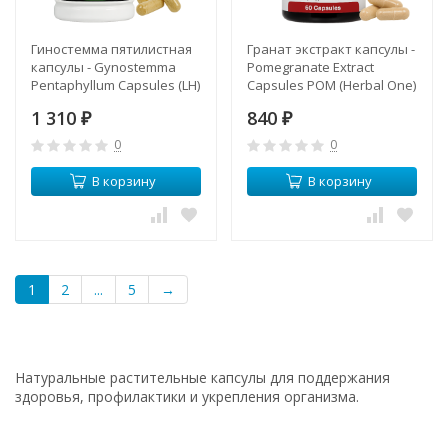
Гиностемма пятилистная
Гранат экстракт капсулы -
капсулы - Gynostemma
Pomegranate Extract
Pentaphyllum Capsules (LH)
Capsules POM (Herbal One)
1 310
840
₽
₽
0
0
В корзину
В корзину
1
2
...
5
→
Натуральные растительные капсулы для поддержания
здоровья, профилактики и укрепления организма.