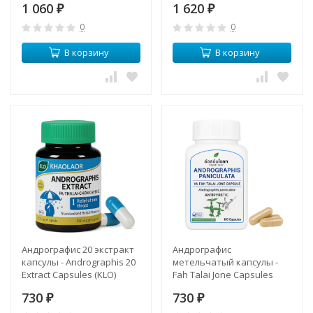
1 060
1 620
₽
₽
0
0
В корзину
В корзину
Андрографис 20 экстракт
Андрографис
капсулы - Andrographis 20
метельчатый капсулы -
Extract Capsules (KLO)
Fah Talai Jone Capsules
(Herbal One)
730
730
₽
₽