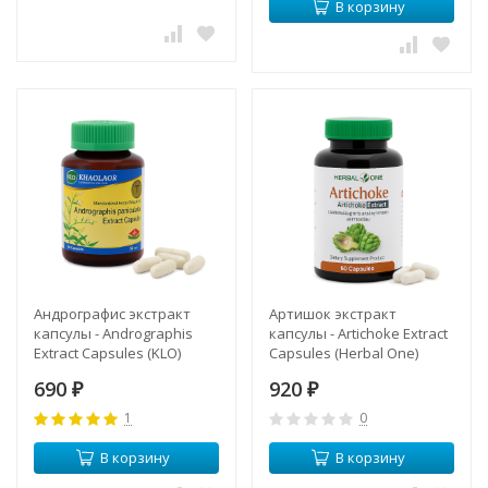
В корзину
Андрографис экстракт
Артишок экстракт
капсулы - Andrographis
капсулы - Artichoke Extract
Extract Capsules (KLO)
Capsules (Herbal One)
690
920
₽
₽
1
0
В корзину
В корзину