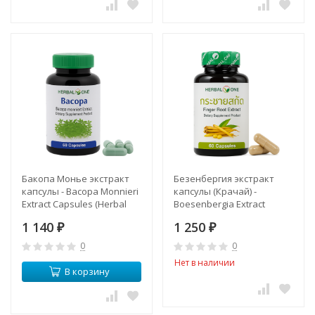
Бакопа Монье экстракт
Безенбергия экстракт
капсулы - Bacopa Monnieri
капсулы (Крачай) -
Extract Capsules (Herbal
Boesenbergia Extract
One)
Capsules (Herbal One)
1 140
1 250
₽
₽
0
0
Нет в наличии
В корзину