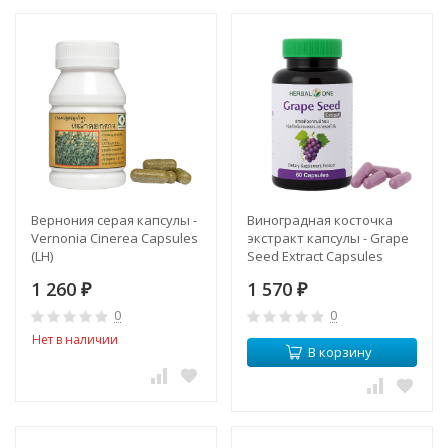
Вернония серая капсулы -
Виноградная косточка
Vernonia Сinerea Capsules
экстракт капсулы - Grape
(LH)
Seed Extract Capsules
(Herbal One)
1 260
1 570
₽
₽
0
0
Нет в наличии
В корзину