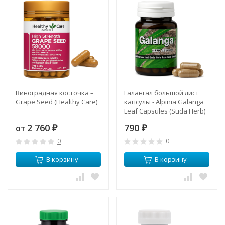
Виноградная косточка –
Галангал большой лист
Grape Seed (Healthy Care)
капсулы - Alpinia Galanga
Leaf Capsules (Suda Herb)
2 760
790
от
₽
₽
0
0
В корзину
В корзину