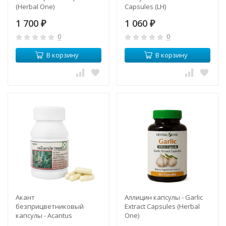
(Herbal One)
Capsules (LH)
1 700
1 060
₽
₽
0
0
В корзину
В корзину
Акант
Аллицин капсулы - Garlic
безприцветниковый
Extract Capsules (Herbal
капсулы - Acantus
One)
Ebracteatus Capsules (LH)