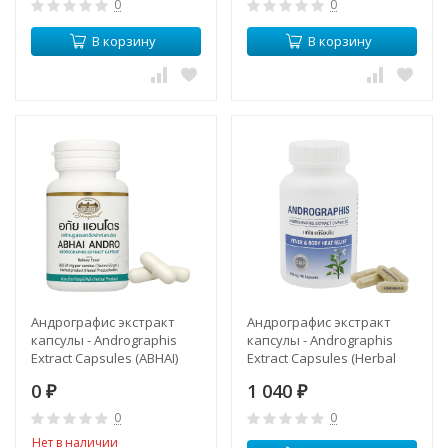
0
0
В корзину
В корзину
Андрографис экстракт
Андрографис экстракт
капсулы - Andrographis
капсулы - Andrographis
Extract Capsules (ABHAI)
Extract Capsules (Herbal
One)
0
1 040
₽
₽
0
0
Нет в наличии