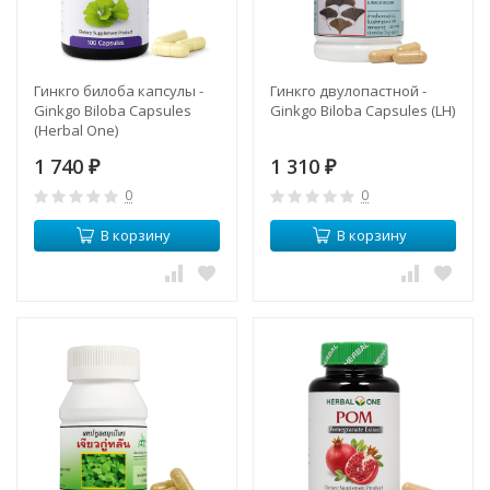
Гинкго билоба капсулы -
Гинкго двулопастной -
Ginkgo Biloba Capsules
Ginkgo Biloba Capsules (LH)
(Herbal One)
1 740
1 310
₽
₽
0
0
В корзину
В корзину