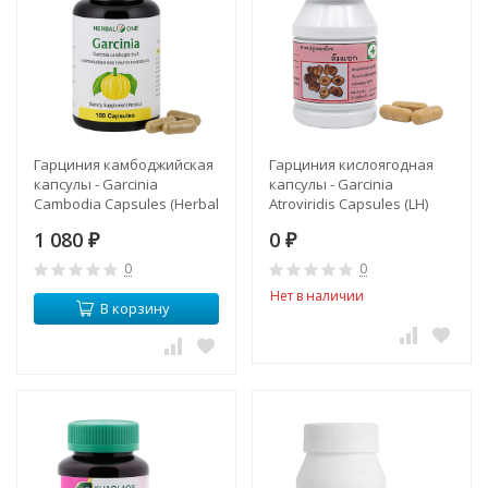
Гарциния камбоджийская
Гарциния кислоягодная
капсулы - Garcinia
капсулы - Garcinia
Cambodia Capsules (Herbal
Atroviridis Capsules (LH)
One)
1 080
0
₽
₽
0
0
Нет в наличии
В корзину