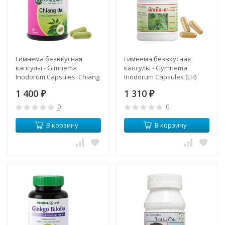
Гимнема безвкусная
Гимнема безвкусная
капсулы - Gimnema
капсулы - Gymnema
Inodorum Capsules. Chiang
Inodorum Capsules (LH)
da (KLO)
1 400
1 310
₽
₽
0
0
В корзину
В корзину