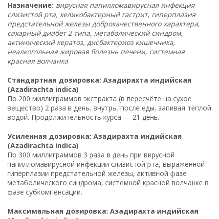
Назначение:
вирусная папилломавирусная инфекция
слизистой рта, хеликобактерный гастрит, гиперплазия
предстательной железы доброкачественного характера,
сахарный диабет 2 типа, метаболический синдром,
актинический кератоз, дисбактериоз кишечника,
неалкогольная жировая болезнь печени, системная
красная волчанка
Стандартная дозировка: Азадирахта индийская
(Azadirachta indica)
По 200 миллиграммов экстракта (в пересчёте на сухое
вещество) 2 раза в день, внутрь, после еды, запивая тёплой
водой. Продолжительность курса — 21 день.
Усиленная дозировка: Азадирахта индийская
(Azadirachta indica)
По 300 миллиграммов 3 раза в день при вирусной
папилломавирусной инфекции слизистой рта, выраженной
гиперплазии предстательной железы, активной фазе
метаболического синдрома, системной красной волчанке в
фазе субкомпенсации.
Максимальная дозировка: Азадирахта индийская