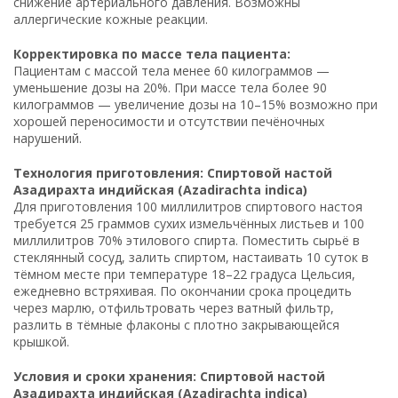
снижение артериального давления. Возможны
аллергические кожные реакции.
Корректировка по массе тела пациента:
Пациентам с массой тела менее 60 килограммов —
уменьшение дозы на 20%. При массе тела более 90
килограммов — увеличение дозы на 10–15% возможно при
хорошей переносимости и отсутствии печёночных
нарушений.
Технология приготовления: Спиртовой настой
Азадирахта индийская (Azadirachta indica)
Для приготовления 100 миллилитров спиртового настоя
требуется 25 граммов сухих измельчённых листьев и 100
миллилитров 70% этилового спирта. Поместить сырьё в
стеклянный сосуд, залить спиртом, настаивать 10 суток в
тёмном месте при температуре 18–22 градуса Цельсия,
ежедневно встряхивая. По окончании срока процедить
через марлю, отфильтровать через ватный фильтр,
разлить в тёмные флаконы с плотно закрывающейся
крышкой.
Условия и сроки хранения: Спиртовой настой
Азадирахта индийская (Azadirachta indica)