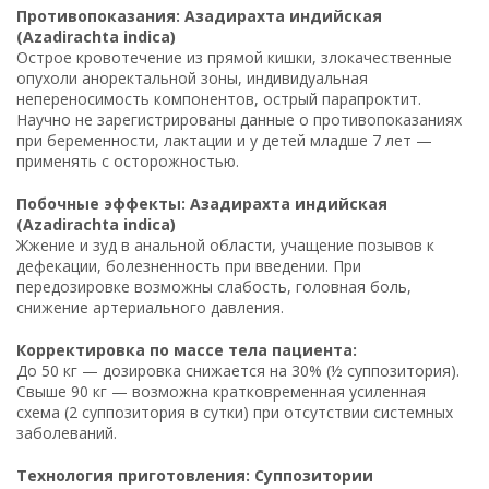
Противопоказания: Азадирахта индийская
(Azadirachta indica)
Острое кровотечение из прямой кишки, злокачественные
опухоли аноректальной зоны, индивидуальная
непереносимость компонентов, острый парапроктит.
Научно не зарегистрированы данные о противопоказаниях
при беременности, лактации и у детей младше 7 лет —
применять с осторожностью.
Побочные эффекты: Азадирахта индийская
(Azadirachta indica)
Жжение и зуд в анальной области, учащение позывов к
дефекации, болезненность при введении. При
передозировке возможны слабость, головная боль,
снижение артериального давления.
Корректировка по массе тела пациента:
До 50 кг — дозировка снижается на 30% (½ суппозитория).
Свыше 90 кг — возможна кратковременная усиленная
схема (2 суппозитория в сутки) при отсутствии системных
заболеваний.
Технология приготовления: Суппозитории