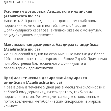
до мытья головы.
Усиленная дозировка: Азадирахта индийская
(Azadirachta indica)
Наносить 2–3 раза в день при выраженном грибковом
поражении кожи стоп и ногтей, тяжёлой форме
фолликулярного кератоза, активной экземе с мокнутием,
рецидивирующем педикулёзе.
Максимальная дозировка: Азадирахта индийская
(Azadirachta indica)
До 5 нанесений в сутки на ограниченные участки (не более
10% поверхности тела), курсом не более 7 дней. Применимо
при обострении бактериального фолликулита и
паразитарной дерматопатии.
Профилактическая дозировка: Азадирахта
индийская (Azadirachta indica)
1 раз в день в течение 5 дней раз в месяц при склонности к
себорейному дерматиту, гиперкератозу, грибковым
поражениям стоп. Рекомендуется лицам с повышенным
потоотделением, метаболическим синдромом, в жарком
климате.