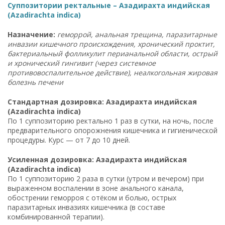
Суппозитории ректальные – Азадирахта индийская
(Azadirachta indica)
Назначение:
геморрой, анальная трещина, паразитарные
инвазии кишечного происхождения, хронический проктит,
бактериальный фолликулит перианальной области, острый
и хронический гингивит (через системное
противовоспалительное действие), неалкогольная жировая
болезнь печени
Стандартная дозировка: Азадирахта индийская
(Azadirachta indica)
По 1 суппозиторию ректально 1 раз в сутки, на ночь, после
предварительного опорожнения кишечника и гигиенической
процедуры. Курс — от 7 до 10 дней.
Усиленная дозировка: Азадирахта индийская
(Azadirachta indica)
По 1 суппозиторию 2 раза в сутки (утром и вечером) при
выраженном воспалении в зоне анального канала,
обострении геморроя с отёком и болью, острых
паразитарных инвазиях кишечника (в составе
комбинированной терапии).