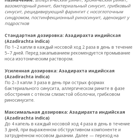
вазомоторный ринит, бактериальный синусит, грибковый
синусит, рецидивирующий фарингит с носоглоточным
синдромом, постинфекционный риносинуит, аденоидит у
подростков
Стандартная дозировка: Азадирахта индийская
(Azadirachta indica)
По 1–2 капли в каждый носовой ход 2 раза в день в течение
5–7 дней. Перед закапыванием рекомендуется промывание
носа изотоническим раствором.
Усиленная дозировка: Азадирахта индийская
(Azadirachta indica)
По 2–3 капли 3 раза в день при острых формах
бактериального синусита, аллергическом рините в фазе
обострения с отёком слизистой оболочки, грибковом
риносинусите.
Максимальная дозировка: Азадирахта индийская
(Azadirachta indica)
До 4 капель в каждый носовой ход 4 раза в день в течение
3 дней, при выраженном обструктивном компоненте и
затруднённом носовом дыхании. Далее — переход на