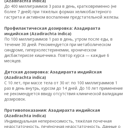
(Azadirachta indica)
До 400 миллиграммов 3 раза в день, кратковременно (не
более 7 дней) при тяжёлых формах хеликобактерного
гастрита и активном воспалении предстательной железы.
Профилактическая дозировка: Азадирахта
индийская (Azadirachta indica)
По 100 миллиграммов 1 раз в день, утром после еды, в
течение 30 дней. Рекомендуется при метаболическом
синдроме, гиперхолестеринемии, хроническом
дисбактериозе кишечника. Повтор курса — каждые 6
месяцев.
Детская дозировка: Азадирахта индийская
(Azadirachta indica)
С 10 лет, при массе тела от 30 кг: по 100 миллиграммов 1
раз в день внутрь, курсом до 14 дней. До 10 лет применение
не рекомендуется ввиду отсутствия клинической валидации
дозировок.
Противопоказания: Азадирахта индийская
(Azadirachta indica)
Индивидуальная непереносимость, тяжёлая почечная
недостаточность, печёночная недостаточность. Данные о