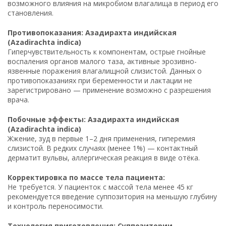
возможного влияния на микробиом влагалища в период его
становления.
Противопоказания: Азадирахта индийская
(Azadirachta indica)
Гиперчувствительность к компонентам, острые гнойные
воспаления органов малого таза, активные эрозивно-
язвенные поражения влагалищной слизистой. Данных о
противопоказаниях при беременности и лактации не
зарегистрировано — применение возможно с разрешения
врача.
Побочные эффекты: Азадирахта индийская
(Azadirachta indica)
Жжение, зуд в первые 1–2 дня применения, гиперемия
слизистой. В редких случаях (менее 1%) — контактный
дерматит вульвы, аллергическая реакция в виде отёка.
Корректировка по массе тела пациента:
Не требуется. У пациенток с массой тела менее 45 кг
рекомендуется введение суппозитория на меньшую глубину
и контроль переносимости.
Технология приготовления: Суппозитории