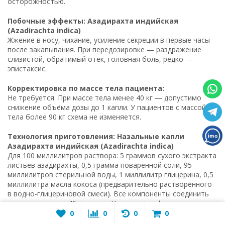
осторожностью.
Побочные эффекты: Азадирахта индийская
(Azadirachta indica)
Жжение в носу, чихание, усиление секреции в первые часы
после закапывания. При передозировке — раздражение
слизистой, обратимый отёк, головная боль, редко —
эпистаксис.
Корректировка по массе тела пациента:
Не требуется. При массе тела менее 40 кг — допустимо
снижение объёма дозы до 1 капли. У пациентов с массой
тела более 90 кг схема не изменяется.
Технология приготовления: Назальные капли
Азадирахта индийская (Azadirachta indica)
Для 100 миллилитров раствора: 5 граммов сухого экстракта
листьев азадирахты, 0,5 грамма поваренной соли, 95
миллилитров стерильной воды, 1 миллилитр глицерина, 0,5
миллилитра масла кокоса (предварительно растворённого
в водно-глицериновой смеси). Все компоненты соединить
при температуре 40 градусов Цельсия, профильтровать
через мембранный фильтр 0,2 мкм. Разлить в стерильные
0
0
0
0
флаконы с капельницей. Раствор должен быть слегка