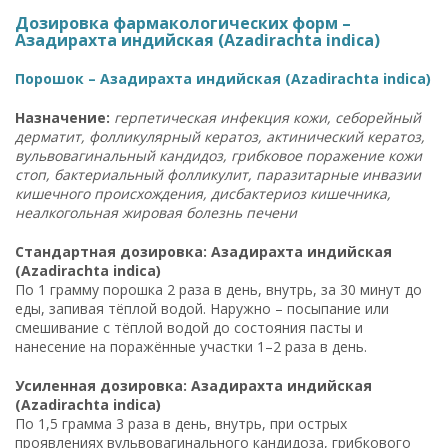
Дозировка фармакологических форм –
Азадирахта индийская (Azadirachta indica)
Порошок – Азадирахта индийская (Azadirachta indica)
Назначение:
герпетическая инфекция кожи, себорейный
дерматит, фолликулярный кератоз, актинический кератоз,
вульвовагинальный кандидоз, грибковое поражение кожи
стоп, бактериальный фолликулит, паразитарные инвазии
кишечного происхождения, дисбактериоз кишечника,
неалкогольная жировая болезнь печени
Стандартная дозировка: Азадирахта индийская
(Azadirachta indica)
По 1 грамму порошка 2 раза в день, внутрь, за 30 минут до
еды, запивая тёплой водой. Наружно – посыпание или
смешивание с тёплой водой до состояния пасты и
нанесение на поражённые участки 1–2 раза в день.
Усиленная дозировка: Азадирахта индийская
(Azadirachta indica)
По 1,5 грамма 3 раза в день, внутрь, при острых
проявлениях вульвовагинального кандидоза, грибкового