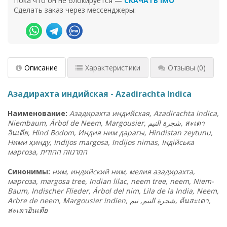
Пока что он не блокируется —
СКАЧАТЬ IMO
Сделать заказ через мессенджеры:
Описание
Характеристики
Отзывы
(0)
Азадирахта индийская - Azadirachta Indica
Наименование:
Азадирахта индийская, Azadirachta indica,
Niembaum, Árbol de Neem, Margousier,
النيم
شجرة
,
สะเดา
อินเดีย
, Hind Bodom, Индия ним дарагы, Hindistan zeytunu,
Ними ҳинду, Indijos margosa, Indijos nimas, Індійська
маргоза,
ת
ההודי
המרגוזה
Синонимы:
ним, индийский ним, мелия азадирахта,
маргоза, margosa tree, Indian lilac, neem tree, neem, Niem-
Baum, Indischer Flieder, Árbol del nim, Lila de la India, Neem,
Arbre de neem, Margousier indien, شجرة النيم, نيم,
ต้นสะเดา
,
สะเดาอินเดีย