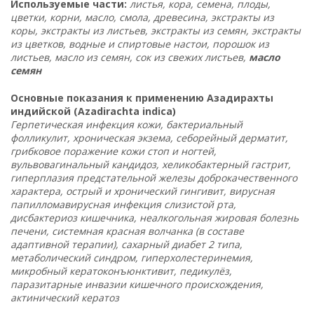
Используемые части:
листья, кора, семена, плоды,
цветки, корни, масло, смола, древесина, экстракты из
коры, экстракты из листьев, экстракты из семян, экстракты
из цветков, водные и спиртовые настои, порошок из
листьев, масло из семян, сок из свежих листьев,
масло
семян
Основные показания к применению Азадирахты
индийской (Azadirachta indica)
Герпетическая инфекция кожи, бактериальный
фолликулит, хроническая экзема, себорейный дерматит,
грибковое поражение кожи стоп и ногтей,
вульвовагинальный кандидоз, хеликобактерный гастрит,
гиперплазия предстательной железы доброкачественного
характера, острый и хронический гингивит, вирусная
папилломавирусная инфекция слизистой рта,
дисбактериоз кишечника, неалкогольная жировая болезнь
печени, системная красная волчанка (в составе
адаптивной терапии), сахарный диабет 2 типа,
метаболический синдром, гиперхолестеринемия,
микробный кератоконъюнктивит, педикулёз,
паразитарные инвазии кишечного происхождения,
актинический кератоз