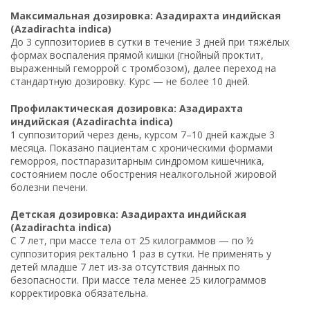
Максимальная дозировка: Азадирахта индийская
(Azadirachta indica)
До 3 суппозиториев в сутки в течение 3 дней при тяжёлых
формах воспаления прямой кишки (гнойный проктит,
выраженный геморрой с тромбозом), далее переход на
стандартную дозировку. Курс — не более 10 дней.
Профилактическая дозировка: Азадирахта
индийская (Azadirachta indica)
1 суппозиторий через день, курсом 7–10 дней каждые 3
месяца. Показано пациентам с хроническими формами
геморроя, постпаразитарным синдромом кишечника,
состоянием после обострения неалкогольной жировой
болезни печени.
Детская дозировка: Азадирахта индийская
(Azadirachta indica)
С 7 лет, при массе тела от 25 килограммов — по ½
суппозитория ректально 1 раз в сутки. Не применять у
детей младше 7 лет из-за отсутствия данных по
безопасности. При массе тела менее 25 килограммов
корректировка обязательна.