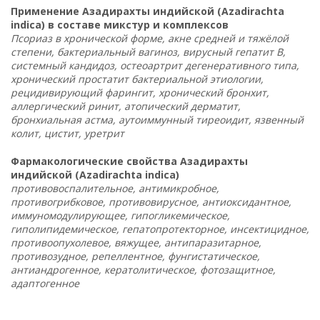
Применение Азадирахты индийской (Azadirachta
indica) в составе микстур и комплексов
Псориаз в хронической форме, акне средней и тяжёлой
степени, бактериальный вагиноз, вирусный гепатит В,
системный кандидоз, остеоартрит дегенеративного типа,
хронический простатит бактериальной этиологии,
рецидивирующий фарингит, хронический бронхит,
аллергический ринит, атопический дерматит,
бронхиальная астма, аутоиммунный тиреоидит, язвенный
колит, цистит, уретрит
Фармакологические свойства Азадирахты
индийской (Azadirachta indica)
противовоспалительное, антимикробное,
противогрибковое, противовирусное, антиоксидантное,
иммуномодулирующее, гипогликемическое,
гиполипидемическое, гепатопротекторное, инсектицидное,
противоопухолевое, вяжущее, антипаразитарное,
противозудное, репеллентное, фунгистатическое,
антиандрогенное, кератолитическое, фотозащитное,
адаптогенное