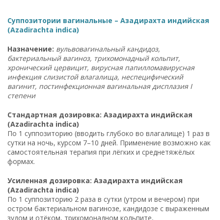
Суппозитории вагинальные – Азадирахта индийская
(Azadirachta indica)
Назначение:
вульвовагинальный кандидоз,
бактериальный вагиноз, трихомонадный кольпит,
хронический цервицит, вирусная папилломавирусная
инфекция слизистой влагалища, неспецифический
вагинит, постинфекционная вагинальная дисплазия I
степени
Стандартная дозировка: Азадирахта индийская
(Azadirachta indica)
По 1 суппозиторию (вводить глубоко во влагалище) 1 раз в
сутки на ночь, курсом 7–10 дней. Применение возможно как
самостоятельная терапия при лёгких и среднетяжёлых
формах.
Усиленная дозировка: Азадирахта индийская
(Azadirachta indica)
По 1 суппозиторию 2 раза в сутки (утром и вечером) при
остром бактериальном вагинозе, кандидозе с выраженным
зудом и отёком, трихомонадном кольпите,