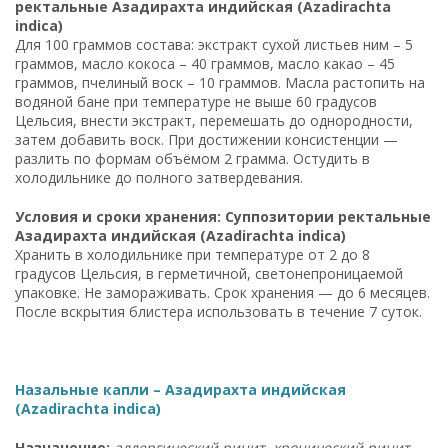
ректальные Азадирахта индийская (Azadirachta
indica)
Для 100 граммов состава: экстракт сухой листьев ним – 5
граммов, масло кокоса – 40 граммов, масло какао – 45
граммов, пчелиный воск – 10 граммов. Масла растопить на
водяной бане при температуре не выше 60 градусов
Цельсия, внести экстракт, перемешать до однородности,
затем добавить воск. При достижении консистенции —
разлить по формам объёмом 2 грамма. Остудить в
холодильнике до полного затвердевания.
Условия и сроки хранения: Суппозитории ректальные
Азадирахта индийская (Azadirachta indica)
Хранить в холодильнике при температуре от 2 до 8
градусов Цельсия, в герметичной, светонепроницаемой
упаковке. Не замораживать. Срок хранения — до 6 месяцев.
После вскрытия блистера использовать в течение 7 суток.
Назальные капли – Азадирахта индийская
(Azadirachta indica)
Назначение:
аллергический ринит, хронический ринит,