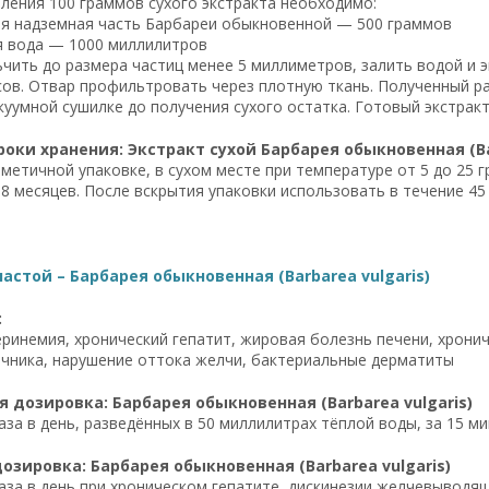
ления 100 граммов сухого экстракта необходимо:
я надземная часть Барбареи обыкновенной — 500 граммов
 вода — 1000 миллилитров
чить до размера частиц менее 5 миллиметров, залить водой и э
сов. Отвар профильтровать через плотную ткань. Полученный р
куумной сушилке до получения сухого остатка. Готовый экстракт
роки хранения: Экстракт сухой Барбарея обыкновенная (Bar
рметичной упаковке, в сухом месте при температуре от 5 до 25 
8 месяцев. После вскрытия упаковки использовать в течение 45 
астой – Барбарея обыкновенная (Barbarea vulgaris)
:
ринемия, хронический гепатит, жировая болезнь печени, хрони
чника, нарушение оттока желчи, бактериальные дерматиты
 дозировка: Барбарея обыкновенная (Barbarea vulgaris)
аза в день, разведённых в 50 миллилитрах тёплой воды, за 15 ми
озировка: Барбарея обыкновенная (Barbarea vulgaris)
раза в день при хроническом гепатите, дискинезии желчевыводя