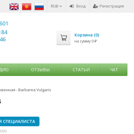
RUB
Вход
Регистрация
6601
184
Корзина (
0
)
346
на сумму
0
₽
ДИО
ОТЗЫВЫ
СТАТЬИ
ЧАТ
енная - Barbarea Vulgaris
s
Я СПЕЦИАЛИСТА
8099