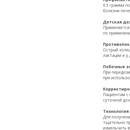
0.5 грамма п
болезни пече
Детская доз
Применяется 
по применени
Противопока
Острый холец
лактации и у
Побочные эф
При передози
при использо
Корректиров
Пациентам с 
суточной доз
Технология 
Для получени
тщательно пр
измельчить в