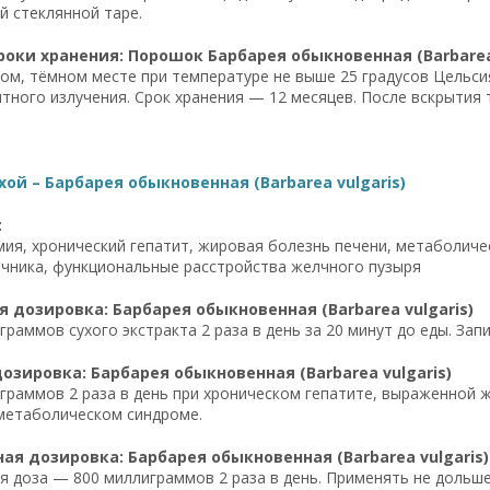
й стеклянной таре.
роки хранения: Порошок Барбарея обыкновенная (Barbarea 
хом, тёмном месте при температуре не выше 25 градусов Цельси
тного излучения. Срок хранения — 12 месяцев. После вскрытия 
хой – Барбарея обыкновенная (Barbarea vulgaris)
:
ия, хронический гепатит, жировая болезнь печени, метаболичес
чника, функциональные расстройства желчного пузыря
 дозировка: Барбарея обыкновенная (Barbarea vulgaris)
граммов сухого экстракта 2 раза в день за 20 минут до еды. За
озировка: Барбарея обыкновенная (Barbarea vulgaris)
граммов 2 раза в день при хроническом гепатите, выраженной 
метаболическом синдроме.
я дозировка: Барбарея обыкновенная (Barbarea vulgaris)
 доза — 800 миллиграммов 2 раза в день. Применять не дольше