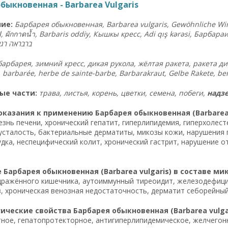
быкновенная - Barbarea Vulgaris
ие:
Барбарея обыкновенная, Barbarea vulgaris, Gewöhnliche Win
ا
,
ผักกาดน้ำ
, Barbaris oddiy, Кышкы кресс, Adi qış kərəsi, Барбара
ברבראה
רגי
барбарея, зимний кресс, дикая рукола, жёлтая ракета, ракета дика
ые части:
трава, листья, корень, цветки, семена, побеги,
надзе
казания к применению Барбарея обыкновенная (Barbarea v
знь печени, хронический гепатит, гиперлипидемия, гиперхолес
усталость, бактериальные дерматиты, микозы кожи, нарушения 
дка, неспецифический колит, хронический гастрит, нарушение 
Барбарея обыкновенная (Barbarea vulgaris) в составе ми
ражённого кишечника, аутоиммунный тиреоидит, железодефицит
, хроническая венозная недостаточность, дерматит себорейный
ческие свойства Барбарея обыкновенная (Barbarea vulgar
ное, гепатопротекторное, антигиперлипидемическое, желчегон