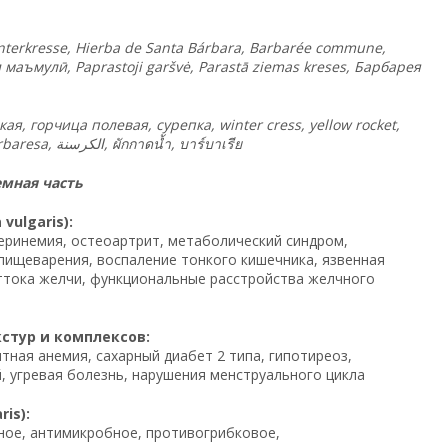
terkresse, Hierba de Santa Bárbara, Barbarée commune,
и маъмулӣ, Paprastoji garšvė, Parastā ziemas kreses, Барбарея
я, горчица полевая, сурепка, winter cress, yellow rocket,
herb barbara, barbarée, herbe de sainte-barbe, Barbarakraut, Gelbe Rakete, berbaresa, الكرسنة,
ผักกาดน้ำ
,
บาร์บาเรีย
мная часть
ulgaris):
теринемия, остеоартрит, метаболический синдром,
пищеварения, воспаление тонкого кишечника, язвенная
оттока желчи, функциональные расстройства желчного
кстур и комплексов:
ная анемия, сахарный диабет 2 типа, гипотиреоз,
, угревая болезнь, нарушения менструального цикла
is):
ное, антимикробное, противогрибковое,