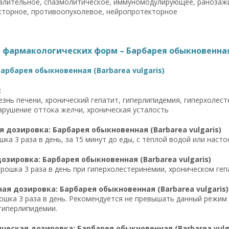
алительное, спазмолитическое, иммуномодулирующее, ранозажи
кторное, противоопухолевое, нейропротекторное
фармакологических форм – Барбарея обыкновенная (
арбарея обыкновенная (Barbarea vulgaris)
:
знь печени, хронический гепатит, гиперлипидемия, гиперхолест
арушение оттока желчи, хроническая усталость
 дозировка: Барбарея обыкновенная (Barbarea vulgaris)
шка 3 раза в день, за 15 минут до еды, с тёплой водой или наст
озировка: Барбарея обыкновенная (Barbarea vulgaris)
орошка 3 раза в день при гиперхолестеринемии, хроническом ге
я дозировка: Барбарея обыкновенная (Barbarea vulgaris)
ошка 3 раза в день. Рекомендуется не превышать данный режим
гиперлипидемии.
еская дозировка: Барбарея обыкновенная (Barbarea vulga