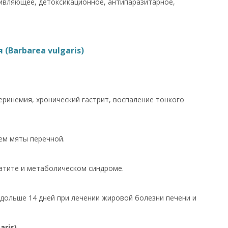
вляющее, детоксикационное, антипаразитарное,
Barbarea vulgaris)
еринемия, хронический гастрит, воспаление тонкого
оем мяты перечной.
патите и метаболическом синдроме.
 дольше 14 дней при лечении жировой болезни печени и
ris)