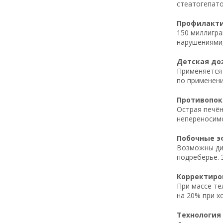
стеатогепато
Профилактич
150 миллигра
нарушениями,
Детская доз
Применяется 
по применени
Противопока
Острая печён
непереносимо
Побочные эф
Возможны дис
подреберье. 
Корректиров
При массе те
на 20% при х
Технология 