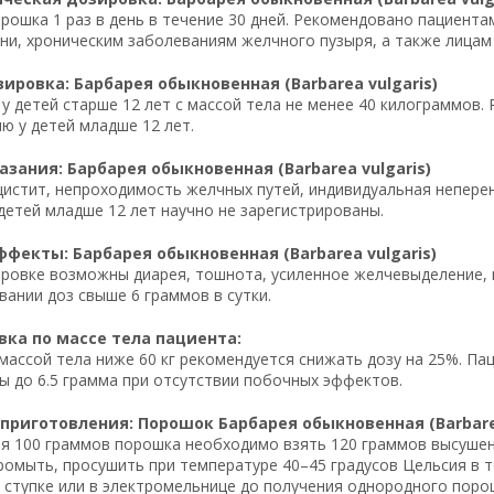
орошка 1 раз в день в течение 30 дней. Рекомендовано пациен
ни, хроническим заболеваниям желчного пузыря, а также лицам
ировка: Барбарея обыкновенная (Barbarea vulgaris)
у детей старше 12 лет с массой тела не менее 40 килограммов. 
ю у детей младше 12 лет.
зания: Барбарея обыкновенная (Barbarea vulgaris)
истит, непроходимость желчных путей, индивидуальная непере
 детей младше 12 лет научно не зарегистрированы.
фекты: Барбарея обыкновенная (Barbarea vulgaris)
ровке возможны диарея, тошнота, усиленное желчевыделение, 
вании доз свыше 6 граммов в сутки.
ка по массе тела пациента:
массой тела ниже 60 кг рекомендуется снижать дозу на 25%. Пац
ы до 6.5 грамма при отсутствии побочных эффектов.
приготовления: Порошок Барбарея обыкновенная (Barbarea
я 100 граммов порошка необходимо взять 120 граммов высушен
омыть, просушить при температуре 40–45 градусов Цельсия в т
 ступке или в электромельнице до получения однородного порош