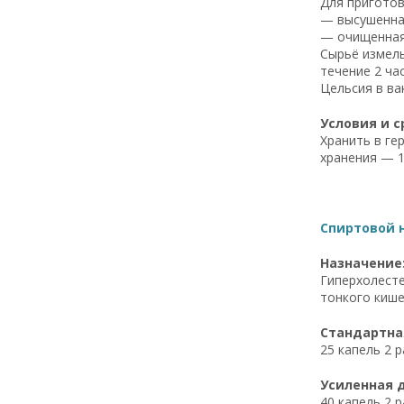
Для приготов
— высушенна
— очищенная
Сырьё измель
течение 2 ча
Цельсия в ва
Условия и с
Хранить в ге
хранения — 1
Спиртовой н
Назначение
Гиперхолесте
тонкого кише
Стандартная
25 капель 2 р
Усиленная д
40 капель 2 