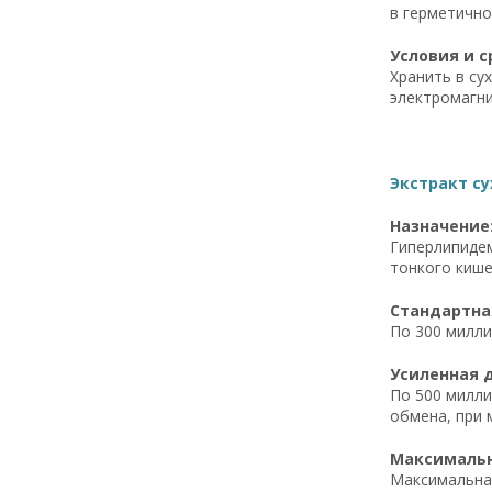
в герметично
Условия и с
Хранить в су
электромагни
Экстракт су
Назначение
Гиперлипидем
тонкого кише
Стандартная
По 300 милли
Усиленная д
По 500 милли
обмена, при 
Максимальна
Максимальная