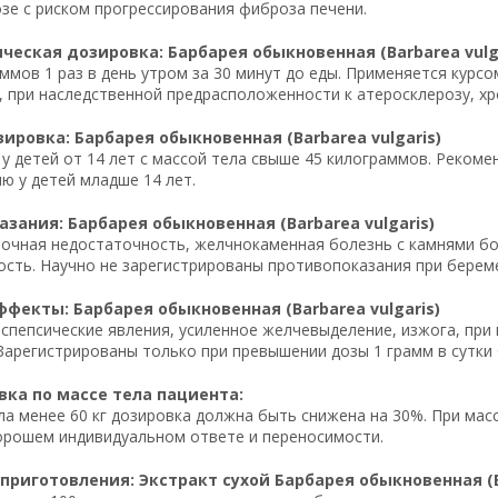
зе с риском прогрессирования фиброза печени.
еская дозировка: Барбарея обыкновенная (Barbarea vulga
ммов 1 раз в день утром за 30 минут до еды. Применяется курс
 при наследственной предрасположенности к атеросклерозу, хр
ировка: Барбарея обыкновенная (Barbarea vulgaris)
у детей от 14 лет с массой тела свыше 45 килограммов. Рекоме
ю у детей младше 14 лет.
зания: Барбарея обыкновенная (Barbarea vulgaris)
очная недостаточность, желчнокаменная болезнь с камнями бо
сть. Научно не зарегистрированы противопоказания при беремен
фекты: Барбарея обыкновенная (Barbarea vulgaris)
пепсические явления, усиленное желчевыделение, изжога, при
Зарегистрированы только при превышении дозы 1 грамм в сутки 
ка по массе тела пациента:
ла менее 60 кг дозировка должна быть снижена на 30%. При масс
орошем индивидуальном ответе и переносимости.
приготовления: Экстракт сухой Барбарея обыкновенная (Ba