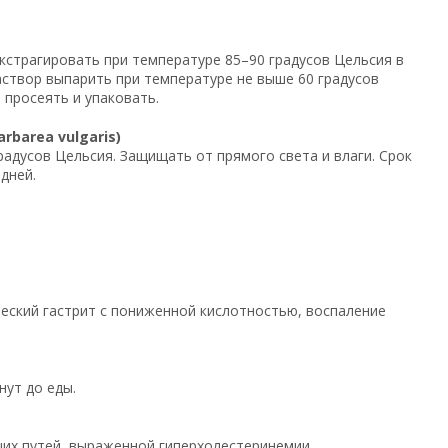
кстрагировать при температуре 85–90 градусов Цельсия в
аствор выпарить при температуре не выше 60 градусов
 просеять и упаковать.
barea vulgaris)
градусов Цельсия. Защищать от прямого света и влаги. Срок
дней.
ческий гастрит с пониженной кислотностью, воспаление
нут до еды.
щих путей, выраженной гиперхолестеринемии.