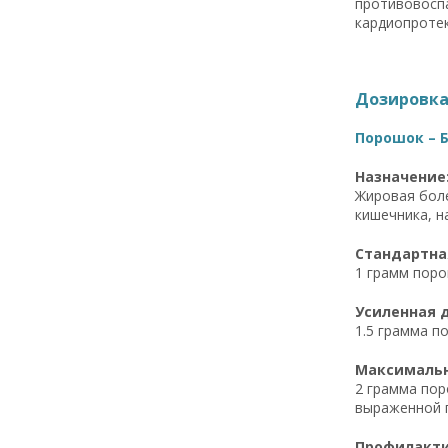
противовосп
кардиопроте
Дозировка 
Порошок – Б
Назначение
Жировая боле
кишечника, н
Стандартная
1 грамм поро
Усиленная д
1.5 грамма п
Максимальна
2 грамма пор
выраженной 
Профилактич