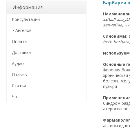
Барбарея о
Информация
Наименован
لكرسنة
الشائعة
Консультации
звичайна,
ה
ל
7 Ангелов
Синонимы:
Оплата
Доставка
Используем
Аудио
Основные по
Жировая боле
Отзывы
хроническая 
болезнь желу
Статьи
пузыря
Чат
Применение 
Синдром разд
атеросклероз
Фармакологи
антиоксидант