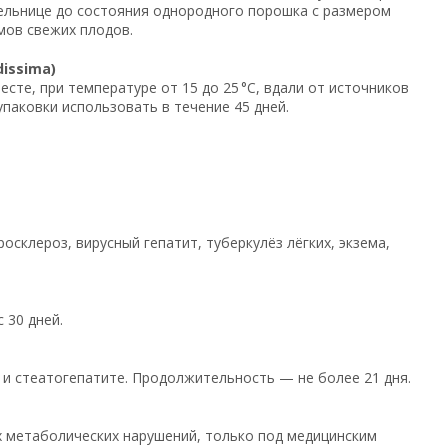
мельнице до состояния однородного порошка с размером
мов свежих плодов.
issima)
те, при температуре от 15 до 25 °C, вдали от источников
паковки использовать в течение 45 дней.
осклероз, вирусный гепатит, туберкулёз лёгких, экзема,
 30 дней.
х и стеатогепатите. Продолжительность — не более 21 дня.
х метаболических нарушений, только под медицинским