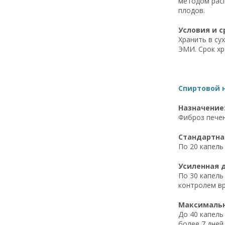
методом расп
плодов.
Условия и с
Хранить в су
ЭМИ. Срок хр
Спиртовой н
Назначение
Фиброз печен
Стандартная
По 20 капель 
Усиленная д
По 30 капель
контролем вр
Максимальна
До 40 капель
более 7 дней.