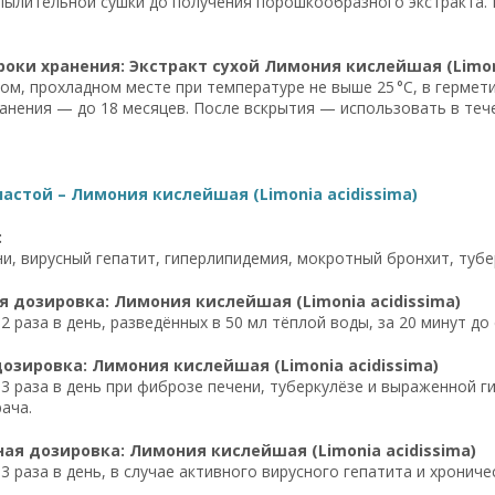
ылительной сушки до получения порошкообразного экстракта. В
роки хранения: Экстракт сухой Лимония кислейшая (Limoni
хом, прохладном месте при температуре не выше 25 °C, в гермет
анения — до 18 месяцев. После вскрытия — использовать в тече
астой – Лимония кислейшая (Limonia acidissima)
:
и, вирусный гепатит, гиперлипидемия, мокротный бронхит, тубе
 дозировка: Лимония кислейшая (Limonia acidissima)
2 раза в день, разведённых в 50 мл тёплой воды, за 20 минут до 
озировка: Лимония кислейшая (Limonia acidissima)
 3 раза в день при фиброзе печени, туберкулёзе и выраженной г
ача.
я дозировка: Лимония кислейшая (Limonia acidissima)
 3 раза в день, в случае активного вирусного гепатита и хрони