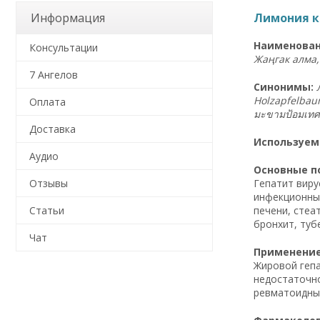
Лимония ки
Информация
Наименован
Консультации
Жаңгак алма,
7 Ангелов
Синонимы:
Holzapfelbau
Оплата
มะขามป้อมเทศ
Доставка
Используем
Аудио
Основные по
Гепатит виру
Отзывы
инфекционный
печени, стеа
Статьи
бронхит, туб
Чат
Применение 
Жировой гепа
недостаточно
ревматоидный