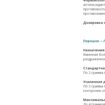
Фармакологи
антиоксидант
противовоспа
противоязве
Дозировка 
Порошок – Л
Назначение
Язвенная бол
раздражённог
Стандартная
По 2 грамма п
Усиленная д
По 3 грамма 
контролем сп
Максимальна
До 4 граммов