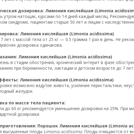
еская дозировка: Лимония кислейшая (Limonia acidissim
нь утром натощак, курсами по 14 дней каждый месяц. Рекомендуе
ом синдроме, пациентам старше 50 лет и лицам с наследственн
ировка: Лимония кислейшая (Limonia acidissima)
7 лет с массой тела от 25 кг — 0.5 грамма 1 раз в день. Не реко
девочек дозировка одинакова.
зания: Лимония кислейшая (Limonia acidissima)
езнь в стадии обострения, хронический энтерит в фазе обостре
аниях при беременности, лактации и детском возрасте до 7 лет
фекты: Лимония кислейшая (Limonia acidissima)
ровке возможно вздутие живота, усиление перистальтики, неус
лодный желудок.
ка по массе тела пациента:
ла до 60 кг рекомендуется уменьшение дозировки на 25%. При м
дартной дозировки.
приготовления: Порошок Лимония кислейшая (Limonia aci
я высушенные плоды
Limonia acidissima
. Плоды очищаются от вн