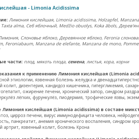
слейшая - Limonia Acidissima
ие:
Лимония кислейшая, Limonia acidissima, Holzapfel, Manzan
 Taxta alma, Себ яблочный, Medžio obuolys, Koka ābols, Дерев'я
Лимония, Слоновье яблоко, Деревянное яблоко, Feronia слоновая, 
m, Feroniabaum, Manzana de elefante, Manzana de mono, Pomme 
ые части:
плод, мякоть плода,
семена
, листья, кора, корни
казания к применению Лимония кислейшая (Limonia acidi
сной этиологии, язвенная болезнь желудка и двенадцатиперстн
 колит, дизентерия, кандидоз кишечника, гипергликемия, сахар
тогепатит, ожирение печени, хронический запор, синдром разд
еркулёз лёгких, фурункулёз, пиодермия, трофические язвы, экзе
Лимония кислейшая (Limonia acidissima) в составе микс
тоз, цирроз печени, вирус иммунодефицита человека, нейродег
сть, панкреатит, анемия хронического воспаления, синдром хро
 артрит, язвенный колит, болезнь Крона