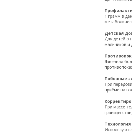
Профилактич
1 грамм в де
метаболическ
Детская доз
Для детей от 
мальчиков и 
Противопока
Язвенная бол
противопоказ
Побочные эф
При передози
приёме на го
Корректиров
При массе те
границы стан
Технология 
Используютс