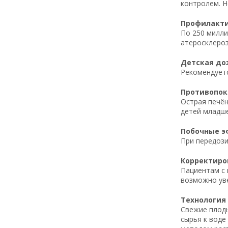
контролем. Н
Профилактич
По 250 милли
атеросклероз
Детская доз
Рекомендуется
Противопока
Острая печён
детей младше
Побочные эф
При передози
Корректиров
Пациентам с 
возможно уве
Технология 
Свежие плоды
сырья к воде