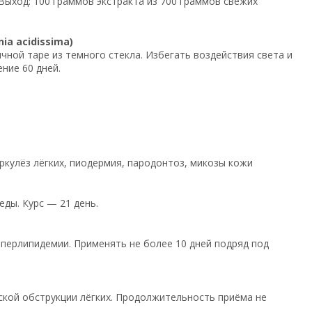
ыход: 100 граммов экстракта из 700 граммов свежих
a acidissima)
ичной таре из темного стекла. Избегать воздействия света и
ние 60 дней.
ркулёз лёгких, пиодермия, пародонтоз, микозы кожи
еды. Курс — 21 день.
иперлипидемии. Применять не более 10 дней подряд под
ческой обструкции лёгких. Продолжительность приёма не