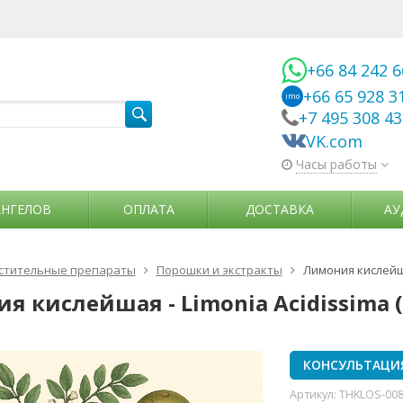
+66 84 242 
+66 65 928 3
imo
+7 495 308 4
VK.com
Часы работы
АНГЕЛОВ
ОПЛАТА
ДОСТАВКА
АУ
стительные препараты
Порошки и экстракты
Лимония кислейша
я кислейшая - Limonia Acidissima 
КОНСУЛЬТАЦИ
Артикул:
THKLOS-00