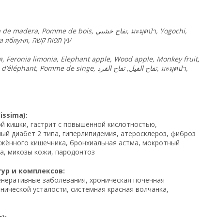
a de madera, Pomme de bois,
خشبي
تفاح
, มะมุดป่า, Yogochi,
на яблуня,
קשה
תפוח
עץ
Feronia limonia, Elephant apple, Wood apple, Monkey fruit,
d’éléphant, Pomme de singe,
القرد
تفاح
,
الفيل
تفاح
, มะมุดป่า,
ssima):
ой кишки, гастрит с повышенной кислотностью,
ный диабет 2 типа, гиперлипидемия, атеросклероз, фиброз
ражённого кишечника, бронхиальная астма, мокротный
ма, микозы кожи, пародонтоз
тур и комплексов:
енеративные заболевания, хроническая почечная
нической усталости, системная красная волчанка,