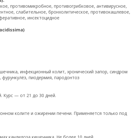
):
кое, противомикробное, противогрибковое, антивирусное,
нтное, слабительное, бронхолитическое, противокашлевое,
феративное, инсектоцидное
cidissima)
шечника, инфекционный колит, хронический запор, синдром
, фурункулёз, пиодермия, пародонтоз
. Курс — от 21 до 30 дней.
ционном колите и ожирении печени. Применяется только под
мах кандидоза кишечника. Не более 10 дней.