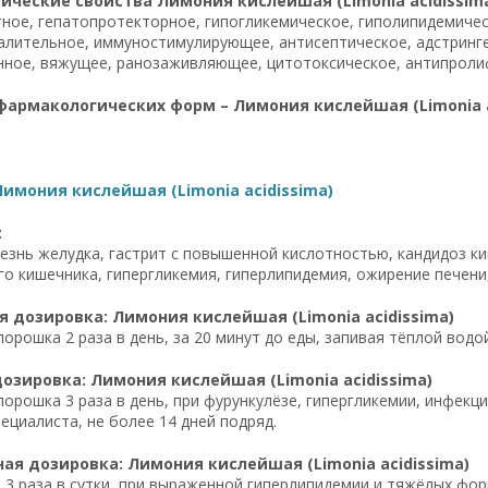
ческие свойства Лимония кислейшая (Limonia acidissima
ное, гепатопротекторное, гипогликемическое, гиполипидемичес
лительное, иммуностимулирующее, антисептическое, адстринге
нное, вяжущее, ранозаживляющее, цитотоксическое, антипроли
фармакологических форм – Лимония кислейшая (Limonia a
имония кислейшая (Limonia acidissima)
:
езнь желудка, гастрит с повышенной кислотностью, кандидоз ки
о кишечника, гипергликемия, гиперлипидемия, ожирение печени
 дозировка: Лимония кислейшая (Limonia acidissima)
орошка 2 раза в день, за 20 минут до еды, запивая тёплой водой
озировка: Лимония кислейшая (Limonia acidissima)
порошка 3 раза в день, при фурункулёзе, гипергликемии, инфек
ециалиста, не более 14 дней подряд.
я дозировка: Лимония кислейшая (Limonia acidissima)
 3 раза в сутки, при выраженной гиперлипидемии и тяжёлых фор