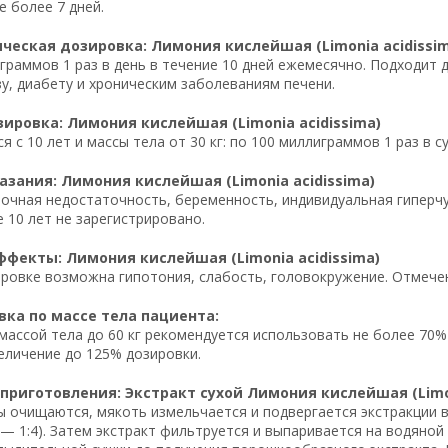
е более 7 дней.
еская дозировка: Лимония кислейшая (Limonia acidissim
граммов 1 раз в день в течение 10 дней ежемесячно. Подходит
у, диабету и хроническим заболеваниям печени.
ировка: Лимония кислейшая (Limonia acidissima)
 с 10 лет и массы тела от 30 кг: по 100 миллиграммов 1 раз в с
зания: Лимония кислейшая (Limonia acidissima)
очная недостаточность, беременность, индивидуальная гиперчу
 10 лет не зарегистрировано.
фекты: Лимония кислейшая (Limonia acidissima)
ровке возможна гипотония, слабость, головокружение. Отмечен
ка по массе тела пациента:
массой тела до 60 кг рекомендуется использовать не более 70%
личение до 125% дозировки.
приготовления: Экстракт сухой Лимония кислейшая (Limon
 очищаются, мякоть измельчается и подвергается экстракции в 
 — 1:4). Затем экстракт фильтруется и выпаривается на водяной