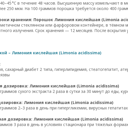
40–45 °C в течение 48 часов. Высушенную массу измельчают в 
лее 250 мкм. На 100 граммов порошка требуется около 400 грам
роки хранения: Порошок Лимония кислейшая (Limonia acid
рметичном стеклянном или фарфоровом контейнере, в тёмном мес
тного излучения. Срок хранения — 12 месяцев. После вскрытия у
хой – Лимония кислейшая (Limonia acidissima)
:
я, сахарный диабет 2 типа, гиперлипидемия, стеатогепатит, атер
 язвы
 дозировка: Лимония кислейшая (Limonia acidissima)
раммов сухого экстракта 2 раза в сутки за 30 минут до еды, курс
озировка: Лимония кислейшая (Limonia acidissima)
граммов 2–3 раза в день при гипергликемии, вирусных гепатита
я дозировка: Лимония кислейшая (Limonia acidissima)
аммов 3 раза в день в условиях стационара при тяжёлых форма