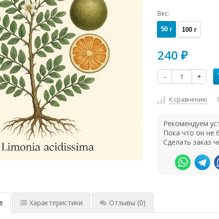
Вес:
50 г
100 г
240
₽
-
+
К сравнению
Рекомендуем ус
Пока что он не
Сделать заказ ч
е
Характеристики
Отзывы
(0)