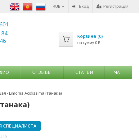
RUB
Вход
Регистрация
6601
184
Корзина (
0
)
346
на сумму
0
₽
ДИО
ОТЗЫВЫ
СТАТЬИ
ЧАТ
я - Limonia Acidissima (танака)
(танака)
Я СПЕЦИАЛИСТА
8316