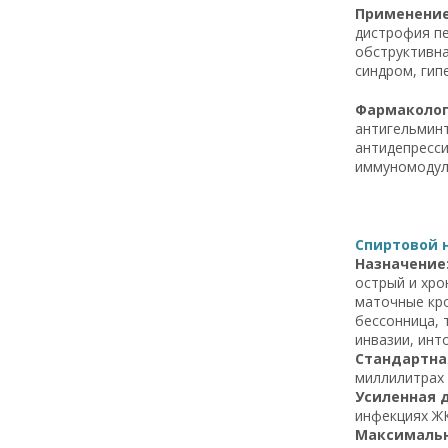
Применение 
дистрофия пе
обструктивна
синдром, гип
Фармаколог
антигельминт
антидепресси
иммуномодул
Спиртовой н
Назначение
острый и хро
маточные кро
бессонница, 
инвазии, ин
Стандартна
миллилитрах 
Усиленная 
инфекциях ЖК
Максимальн