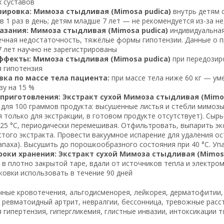
 суставов
зировка: Мимоза стыдливая (Mimosa pudica)
внутрь детям с
 1 раз в день; детям младше 7 лет — не рекомендуется из-за н
азания: Мимоза стыдливая (Mimosa pudica)
индивидуальная
чная недостаточность, тяжёлые формы гипотензии. Данные о п
7 лет научно не зарегистрированы
ффекты: Мимоза стыдливая (Mimosa pudica)
при передозиро
 гипотензия
ка по массе тела пациента:
при массе тела ниже 60 кг — уме
зу на 15 %
приготовления: Экстракт сухой Мимоза стыдливая (Mimos
для 100 граммов продукта: высушенные листья и стебли мимозы
я только для экстракции, в готовом продукте отсутствует). Сырь
25 °C, периодически перемешивая. Отфильтровать, выпарить экс
стого экстракта. Провести вакуумное испарение для удаления о
апаха). Высушить до порошкообразного состояния при 40 °C. Уп
роки хранения: Экстракт сухой Мимоза стыдливая (Mimosa
C, в плотно закрытой таре, вдали от источников тепла и электро
ковки использовать в течение 90 дней
ные кровотечения, альгодисменорея, лейкорея, дерматофитии, 
 ревматоидный артрит, невралгии, бессонница, тревожные расст
 гипертензия, гипергликемия, глистные инвазии, интоксикации