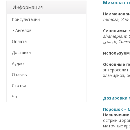
Мимоза ст
Информация
Наименован
mimoza, Уялч
Консультации
7 Ангелов
Синонимы:
shameplant, Scha
Оплата
تلمسني,
ไมยราบ
Доставка
Используем
Аудио
Основные п
энтероколит,
Отзывы
хламидиоз, о
Статьи
Чат
Дозировка 
Порошок – 
Назначение
острый и хро
маточные кро