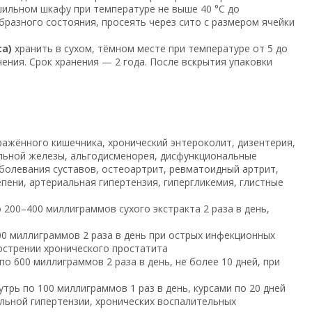
ушильном шкафу при температуре не выше 40 °C до
разного состояния, просеять через сито с размером ячейки
a)
хранить в сухом, тёмном месте при температуре от 5 до
чения. Срок хранения — 2 года. После вскрытия упаковки
ражённого кишечника, хронический энтероколит, дизентерия,
ельной железы, альгодисменорея, дисфункциональные
болевания суставов, остеоартрит, ревматоидный артрит,
пени, артериальная гипертензия, гипергликемия, глистные
 200–400 миллиграммов сухого экстракта 2 раза в день,
00 миллиграммов 2 раза в день при острых инфекционных
острении хронического простатита
по 600 миллиграммов 2 раза в день, не более 10 дней, при
трь по 100 миллиграммов 1 раз в день, курсами по 20 дней
альной гипертензии, хронических воспалительных