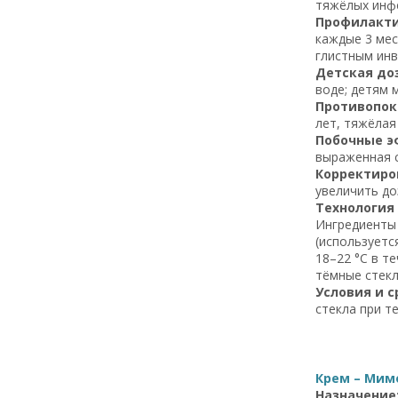
тяжёлых инф
Профилакти
каждые 3 мес
глистным ин
Детская до
воде; детям 
Противопок
лет, тяжёлая
Побочные э
выраженная с
Корректиров
увеличить до
Технология
Ингредиенты 
(используетс
18–22 °C в т
тёмные стек
Условия и с
стекла при т
Крем – Мимо
Назначение