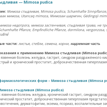
ыдливая — Mimosa pudica
ие:
Мимоза стыдливая, Mimosa pudica, Schamhafte Sinnpflanze, 
аак мимоза, Utancaq mimoza, Мимозаи шармгин, Gėdingoji mimo
мимоза недотрога, мимоза застенчивая, стыдливая трава, не тронь
mhafte Pflanze, Empfindliche Pflanze, dormilona, vergonzosa, sensitive, sensit
ยักษ์
ые части:
листья, стебли, семена, корни,
надземная часть
оказания к применению Мимоза стыдливая (Mimosa pudic
 язвенная болезнь желудка, гастрит, синдром раздражённого ки
стрый и хронический простатит, доброкачественная гиперплази
фармакологических форм – Мимоза стыдливая (Mimosa pu
Мимоза стыдливая (Mimosa pudica)
:
язвенная болезнь желудка, хронический гастрит, синдром разд
нический простатит, доброкачественная гиперплазия предстат
вотечения, дерматофитии, экзема, псориаз, воспалительные за