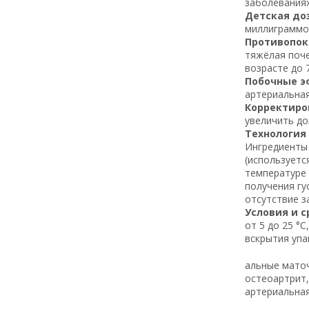
заболеваниях
Детская до
миллиграммов
Противопок
тяжёлая поче
возрасте до 
Побочные э
артериальная
Корректиров
увеличить до
Технология 
Ингредиенты 
(используетс
температуре 
получения гу
отсутствие з
Условия и с
от 5 до 25 °
вскрытия упа
альные маточ
остеоартрит,
артериальная