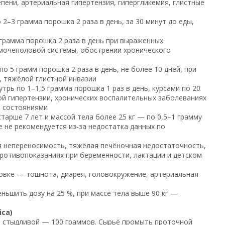
пени, артериальная гипертензия, гипергликемия, глистные
 2–3 грамма порошка 2 раза в день, за 30 минут до еды,
 грамма порошка 2 раза в день при выраженных
мочеполовой системы, обострении хронического
по 5 грамм порошка 2 раза в день, не более 10 дней, при
, тяжёлой глистной инвазии
трь по 1–1,5 грамма порошка 1 раз в день, курсами по 20
ой гипертензии, хронических воспалительных заболеваниях
и состояниями
тарше 7 лет и массой тела более 25 кг — по 0,5–1 грамму
е не рекомендуется из-за недостатка данных по
 непереносимость, тяжёлая печёночная недостаточность,
ротивопоказаниях при беременности, лактации и детском
овке — тошнота, диарея, головокружение, артериальная
ньшить дозу на 25 %, при массе тела выше 90 кг —
ca)
ы стыдливой — 100 граммов. Сырьё промыть проточной