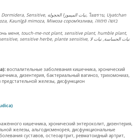
Dormidera, Sensitive,
الخجولة
الميموزا
نبات
,
ไมยราบ
, Uyatchan
za, Kaunīgā mimoza, Мімоза сором’язлива,
ה
מימוז
בושה
 меня, touch-me-not plant, sensitive plant, humble plant,
ive herbe, plante sensitive, نبات الحساسة, نبات لا
a):
воспалительные заболевания кишечника, хронический
шечника, дизентерия, бактериальный вагиноз, трихомониаз,
я предстательной железы, дисфункцион
dica)
ражённого кишечника, хронический энтероколит, дизентерия,
ельной железы, альгодисменорея, дисфункциональные
болевания суставов, остеоартрит, ревматоидный артрит,