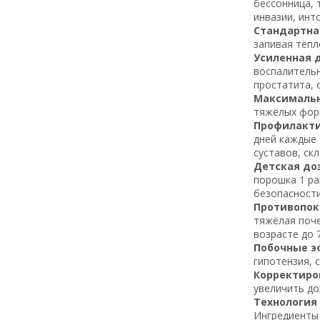
бессонница, 
инвазии, ин
Стандартна
запивая тёпл
Усиленная 
воспалительн
простатита, 
Максимальн
тяжёлых форм
Профилакти
дней каждые 
суставов, ск
Детская до
порошка 1 ра
безопасност
Противопок
тяжёлая поче
возрасте до 
Побочные э
гипотензия, 
Корректиров
увеличить до
Технология
Ингредиенты 