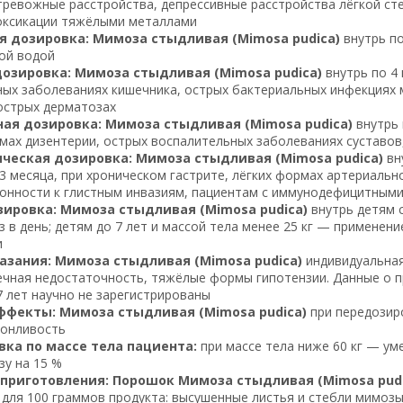
тревожные расстройства, депрессивные расстройства лёгкой сте
токсикации тяжёлыми металлами
я дозировка: Мимоза стыдливая (Mimosa pudica)
внутрь по
ой водой
дозировка: Мимоза стыдливая (Mimosa pudica)
внутрь по 4
ых заболеваниях кишечника, острых бактериальных инфекциях 
острых дерматозах
ая дозировка: Мимоза стыдливая (Mimosa pudica)
внутрь 
ах дизентерии, острых воспалительных заболеваниях суставов
ческая дозировка: Мимоза стыдливая (Mimosa pudica)
вну
3 месяца, при хроническом гастрите, лёгких формах артериальн
лонности к глистным инвазиям, пациентам с иммунодефицитным
зировка: Мимоза стыдливая (Mimosa pudica)
внутрь детям с
з в день; детям до 7 лет и массой тела менее 25 кг — применени
и
азания: Мимоза стыдливая (Mimosa pudica)
индивидуальная
чная недостаточность, тяжёлые формы гипотензии. Данные о п
7 лет научно не зарегистрированы
ффекты: Мимоза стыдливая (Mimosa pudica)
при передозир
сонливость
ка по массе тела пациента:
при массе тела ниже 60 кг — уме
зу на 15 %
 приготовления: Порошок Мимоза стыдливая (Mimosa pudi
для 100 граммов продукта: высушенные листья и стебли мимоз