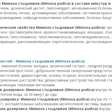
Мимоза стыдливая (Mimosa pudica) в составе микстур и
чени, хронический цистит, пиелонефрит, мочекаменная болезнь,
я болезнь лёгких, аутоиммунные заболевания, системная красна
ерлипидемия, нейродегенеративные заболевания, болезнь Альц
ические свойства Мимоза стыдливая (Mimosa pudica):
про
ное, противогрибковое, кровоостанавливающее, вяжущее, спаз
вное, гипотензивное, гипогликемическое, гиполипидемическое,
ирующее, ранозаживляющее, кератолитическое, детоксикацион
астой – Мимоза стыдливая (Mimosa pudica)
:
язвенная болезнь желудка, хронический гастрит, синдром разд
нический простатит, доброкачественная гиперплазия предстат
вотечения, дерматофитии, экзема, псориаз, воспалительные за
тревожные расстройства, депрессивные расстройства лёгкой сте
токсикации тяжёлыми металлами
я дозировка: Мимоза стыдливая (Mimosa pudica)
внутрь по
тёплой воды, за 30 минут до еды
дозировка: Мимоза стыдливая (Mimosa pudica)
внутрь по 7 
Т, воспалительных заболеваниях мочеполовой системы, выраж
ая дозировка: Мимоза стыдливая (Mimosa pudica)
внутрь 