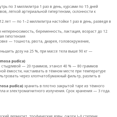
трь по 3 миллилитра 1 раз в день, курсами по 15 дней
вов, лёгкой артериальной гипертензии, склонности к
2 лет — по 1–2 миллилитра настойки 1 раз в день, разведя в
 непереносимость, беременность, лактация, возраст до 12
ая гипотензия
вке — тошнота, рвота, диарея, головокружение,
ньшить дозу на 25 %, при массе тела выше 90 кг —
mosa pudica)
ы стыдливой — 20 граммов, этанол 40 % — 80 граммов
нной ёмкости, настаивать в тёмном месте при температуре
ильтровать через хлопчатобумажный фильтр, разлить в
osa pudica)
хранить в плотно закрытой таре из тёмного
епла и электромагнитного излучения. Срок хранения — 3 года.
кий дерматит, трофические язвы, ожоги I–II степени,