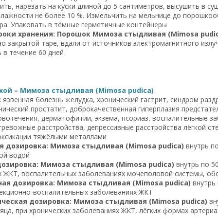
ить, нарезать на куски длиной до 5 сантиметров, высушить в с
лажности не более 10 %. Измельчить на мельнице до порошкооб
ра. Упаковать в тёмные герметичные контейнеры
роки хранения: Порошок Мимоза стыдливая (Mimosa pudic
тно закрытой таре, вдали от источников электромагнитного излу
 в течение 60 дней
хой – Мимоза стыдливая (Mimosa pudica)
:
язвенная болезнь желудка, хронический гастрит, синдром разд
нический простатит, доброкачественная гиперплазия предстат
вотечения, дерматофитии, экзема, псориаз, воспалительные за
тревожные расстройства, депрессивные расстройства лёгкой сте
токсикации тяжёлыми металлами
я дозировка: Мимоза стыдливая (Mimosa pudica)
внутрь по
ой водой
дозировка: Мимоза стыдливая (Mimosa pudica)
внутрь по 5
 ЖКТ, воспалительных заболеваниях мочеполовой системы, об
ая дозировка: Мимоза стыдливая (Mimosa pudica)
внутрь 
екционно-воспалительных заболеваниях ЖКТ
ческая дозировка: Мимоза стыдливая (Mimosa pudica)
вну
яца, при хронических заболеваниях ЖКТ, лёгких формах артери