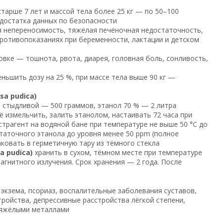
тарше 7 лет и массой тела более 25 кг — по 50–100
едостатка данных по безопасности
 непереносимость, тяжёлая печёночная недостаточность,
ротивопоказаниях при беременности, лактации и детском
вке — тошнота, рвота, диарея, головная боль, сонливость,
ньшить дозу на 25 %, при массе тела выше 90 кг —
a pudica)
 стыдливой — 500 граммов, этанол 70 % — 2 литра
ё измельчить, залить этанолом, настаивать 72 часа при
трагент на водяной бане при температуре не выше 50 °C до
статочного этанола до уровня менее 50 ppm (полное
аковать в герметичную тару из тёмного стекла
 pudica)
хранить в сухом, тёмном месте при температуре
магнитного излучения. Срок хранения — 2 года. После
экзема, псориаз, воспалительные заболевания суставов,
ройства, депрессивные расстройства лёгкой степени,
 тяжёлыми металлами