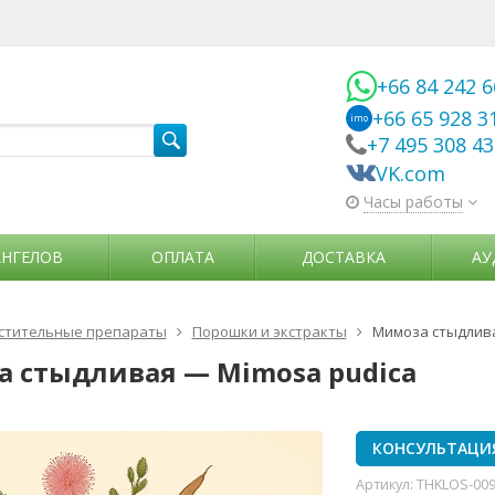
+66 84 242 
+66 65 928 3
imo
+7 495 308 4
VK.com
Часы работы
АНГЕЛОВ
ОПЛАТА
ДОСТАВКА
АУ
стительные препараты
Порошки и экстракты
Мимоза стыдлива
 стыдливая — Mimosa pudica
КОНСУЛЬТАЦИ
Артикул:
THKLOS-00