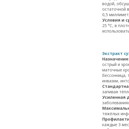
водой, обсуш
остаточной в
0,5 миллимет
Условия и с
25 °C, в пло
использовать
Экстракт су
Назначение
острый и хро
маточные кро
бессонница, 
инвазии, ин
Стандартна
запивая тёпл
Усиленная 
заболеваниях
Максимальн
тяжёлых инф
Профилакти
каждые 3 мес