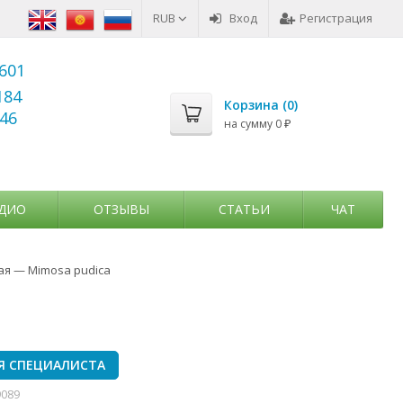
RUB
Вход
Регистрация
6601
184
Корзина (
0
)
346
на сумму
0
₽
ДИО
ОТЗЫВЫ
СТАТЬИ
ЧАТ
я — Mimosa pudica
Я СПЕЦИАЛИСТА
9089