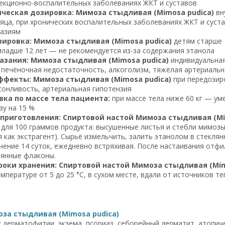
екционно-воспалительных заболеваниях ЖКТ и суставов
ческая дозировка: Мимоза стыдливая (Mimosa pudica)
вну
яца, при хронических воспалительных заболеваниях ЖКТ и суста
вазиям
зировка: Мимоза стыдливая (Mimosa pudica)
детям старше 1
младше 12 лет — не рекомендуется из-за содержания этанола
азания: Мимоза стыдливая (Mimosa pudica)
индивидуальная
 печёночная недостаточность, алкоголизм, тяжёлая артериальн
ффекты: Мимоза стыдливая (Mimosa pudica)
при передозиро
онливость, артериальная гипотензия
ка по массе тела пациента:
при массе тела ниже 60 кг — уме
зу на 15 %
 приготовления: Спиртовой настой Мимоза стыдливая (Mi
для 100 граммов продукта: высушенные листья и стебли мимоз
я как экстрагент). Сырьё измельчить, залить этанолом в стекля
ечение 14 суток, ежедневно встряхивая. После настаивания отф
лянные флаконы.
роки хранения: Спиртовой настой Мимоза стыдливая (Mim
емпературе от 5 до 25 °C, в сухом месте, вдали от источников т
за стыдливая (Mimosa pudica)
:
дерматофитии, экзема, псориаз, себорейный дерматит, атопичес