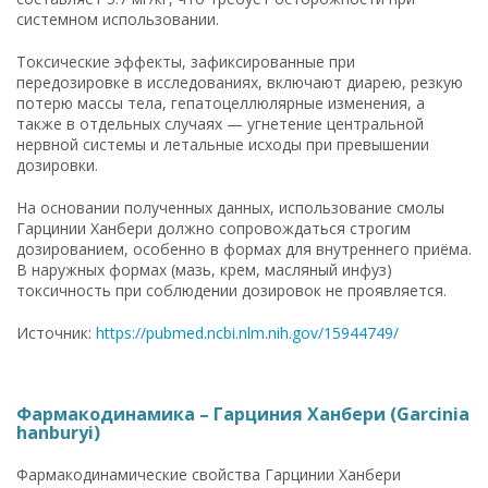
системном использовании.
Токсические эффекты, зафиксированные при
передозировке в исследованиях, включают диарею, резкую
потерю массы тела, гепатоцеллюлярные изменения, а
также в отдельных случаях — угнетение центральной
нервной системы и летальные исходы при превышении
дозировки.
На основании полученных данных, использование смолы
Гарцинии Ханбери должно сопровождаться строгим
дозированием, особенно в формах для внутреннего приёма.
В наружных формах (мазь, крем, масляный инфуз)
токсичность при соблюдении дозировок не проявляется.
Источник:
https://pubmed.ncbi.nlm.nih.gov/15944749/
Фармакодинамика – Гарциния Ханбери (Garcinia
hanburyi)
Фармакодинамические свойства Гарцинии Ханбери