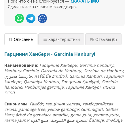
Пока что он не блокируется —
СКАЧАТЬ IMO
Сделать заказ через мессенджеры:
Описание
Характеристики
Отзывы
(0)
Гарциния Ханбери - Garcinia Hanburyi
Наименование:
Гарциния Ханбери, Garcinia hanburyi,
Hanbury-Garcinie, Garcinia de Hanbury, Garcinia de Hanbury,
هانبوري
جارسينيا
,
การ์ซีเนีย ฮานบิวรี
, Garcinia Xanburi, Гарциния
Ханбери, Qarsiniya Hanburi, Гарциния Ҳанбурӣ, Garcinia
hanburio, Hanbūrijas garcīnija, Гарцинія Ханбурі,
גרסיניה
הנבור
י
Синонимы:
Гамбо́г, гарци́ния желтая, камбоджийская
смола; gamboge tree, yellow gamboge; Gummigutt, Gelbes
Harz; árbol de gomalaca amarilla, goma guta; gomme-gutte,
résine jaune;
شجرة صمغ الكنبوجية, صمغ الغوتا
;
ต้นกัมบูจ
,
ยางกัมบูจ