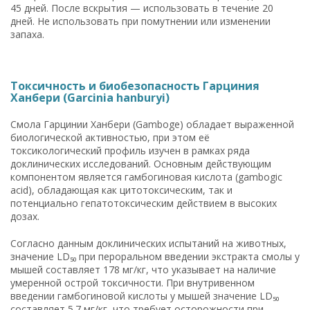
45 дней. После вскрытия — использовать в течение 20
дней. Не использовать при помутнении или изменении
запаха.
Токсичность и биобезопасность Гарциния
Ханбери (Garcinia hanburyi)
Смола Гарцинии Ханбери (Gamboge) обладает выраженной
биологической активностью, при этом её
токсикологический профиль изучен в рамках ряда
доклинических исследований. Основным действующим
компонентом является гамбогиновая кислота (gambogic
acid), обладающая как цитотоксическим, так и
потенциально гепатотоксическим действием в высоких
дозах.
Согласно данным доклинических испытаний на животных,
значение LD₅₀ при пероральном введении экстракта смолы у
мышей составляет 178 мг/кг, что указывает на наличие
умеренной острой токсичности. При внутривенном
введении гамбогиновой кислоты у мышей значение LD₅₀
составляет 5.7 мг/кг, что требует осторожности при