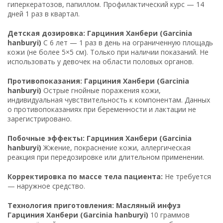
гиперкератозов, папиллом. Профилактический курс — 14
дней 1 раз в квартал.
Детская дозировка: Гарциния Ханбери (Garcinia
hanburyi)
С 6 лет — 1 раз в день на ограниченную площадь
кожи (не более 5×5 см). Только при наличии показаний. Не
использовать у девочек на области половых органов.
Противопоказания: Гарциния Ханбери (Garcinia
hanburyi)
Острые гнойные поражения кожи,
индивидуальная чувствительность к компонентам. Данных
о противопоказаниях при беременности и лактации не
зарегистрировано.
Побочные эффекты: Гарциния Ханбери (Garcinia
hanburyi)
Жжение, покраснение кожи, аллергическая
реакция при передозировке или длительном применении.
Корректировка по массе тела пациента:
Не требуется
— наружное средство.
Технология приготовления: Масляный инфуз
Гарциния Ханбери (Garcinia hanburyi)
10 граммов