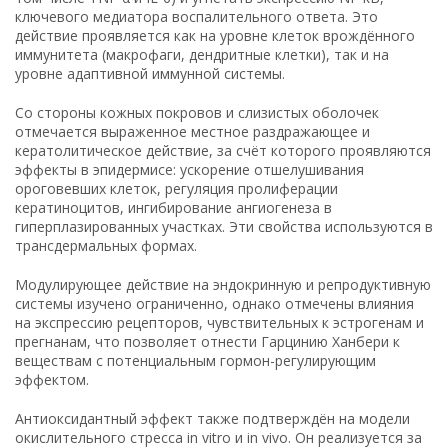
ключевого медиатора воспалительного ответа. Это
действие проявляется как на уровне клеток врождённого
иммунитета (макрофаги, дендритные клетки), так и на
уровне адаптивной иммунной системы.
Со стороны кожных покровов и слизистых оболочек
отмечается выраженное местное раздражающее и
кератолитическое действие, за счёт которого проявляются
эффекты в эпидермисе: ускорение отшелушивания
ороговевших клеток, регуляция пролиферации
кератиноцитов, ингибирование ангиогенеза в
гиперплазированных участках. Эти свойства используются в
трансдермальных формах.
Модулирующее действие на эндокринную и репродуктивную
системы изучено ограниченно, однако отмечены влияния
на экспрессию рецепторов, чувствительных к эстрогенам и
прегнанам, что позволяет отнести Гарцинию Ханбери к
веществам с потенциальным гормон-регулирующим
эффектом.
Антиоксидантный эффект также подтверждён на модели
окислительного стресса in vitro и in vivo. Он реализуется за