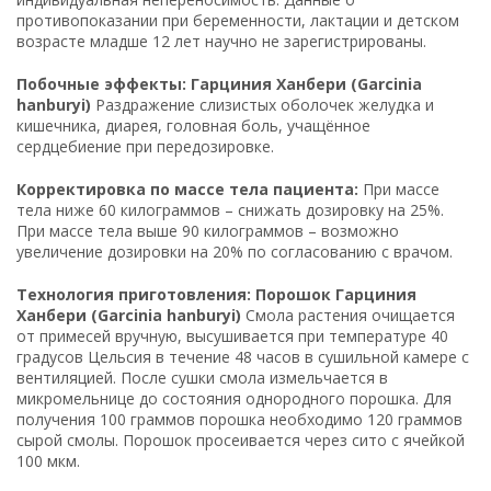
противопоказании при беременности, лактации и детском
возрасте младше 12 лет научно не зарегистрированы.
Побочные эффекты: Гарциния Ханбери (Garcinia
hanburyi)
Раздражение слизистых оболочек желудка и
кишечника, диарея, головная боль, учащённое
сердцебиение при передозировке.
Корректировка по массе тела пациента:
При массе
тела ниже 60 килограммов – снижать дозировку на 25%.
При массе тела выше 90 килограммов – возможно
увеличение дозировки на 20% по согласованию с врачом.
Технология приготовления: Порошок Гарциния
Ханбери (Garcinia hanburyi)
Смола растения очищается
от примесей вручную, высушивается при температуре 40
градусов Цельсия в течение 48 часов в сушильной камере с
вентиляцией. После сушки смола измельчается в
микромельнице до состояния однородного порошка. Для
получения 100 граммов порошка необходимо 120 граммов
сырой смолы. Порошок просеивается через сито с ячейкой
100 мкм.