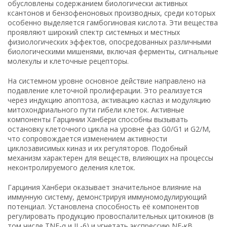
обусловлены содержанием биологически активных
ксантонов и бензофеноновых производных, среди которых
особенно выделяется гамбогиновая кислота. Эти вещества
проявляют широкий спектр системных и местных
физиологических эффектов, опосредованных различными
биологическими мишенями, включая ферменты, сигнальные
молекулы и клеточные рецепторы.
На системном уровне основное действие направлено на
подавление клеточной пролиферации. Это реализуется
через индукцию апоптоза, активацию каспаз и модуляцию
митохондриального пути гибели клеток. Активные
компоненты Гарцинии Ханбери способны вызывать
остановку клеточного цикла на уровне фаз G0/G1 и G2/M,
что сопровождается изменением активности
циклозависимых киназ и их регуляторов. Подобный
механизм характерен для веществ, влияющих на процессы
неконтролируемого деления клеток.
Гарциния Ханбери оказывает значительное влияние на
иммунную систему, демонстрируя иммуномодулирующий
потенциал. Установлена способность её компонентов
регулировать продукцию провоспалительных цитокинов (в
том числе TNF-α и IL-6) и угнетать экспрессию NF-κB,