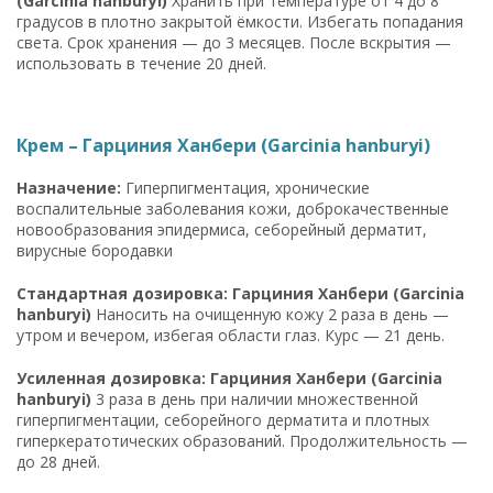
(Garcinia hanburyi)
Хранить при температуре от 4 до 8
градусов в плотно закрытой ёмкости. Избегать попадания
света. Срок хранения — до 3 месяцев. После вскрытия —
использовать в течение 20 дней.
Крем – Гарциния Ханбери (Garcinia hanburyi)
Назначение:
Гиперпигментация, хронические
воспалительные заболевания кожи, доброкачественные
новообразования эпидермиса, себорейный дерматит,
вирусные бородавки
Стандартная дозировка: Гарциния Ханбери (Garcinia
hanburyi)
Наносить на очищенную кожу 2 раза в день —
утром и вечером, избегая области глаз. Курс — 21 день.
Усиленная дозировка: Гарциния Ханбери (Garcinia
hanburyi)
3 раза в день при наличии множественной
гиперпигментации, себорейного дерматита и плотных
гиперкератотических образований. Продолжительность —
до 28 дней.