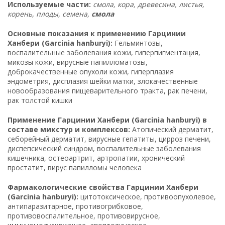
Используемые части:
смола, кора, древесина, листья,
корень, плоды, семена,
смола
Основные показания к применению Гарцинии
Ханбери (Garcinia hanburyi):
Гельминтозы,
воспалительные заболевания кожи, гиперпигментация,
микозы кожи, вирусные папилломатозы,
доброкачественные опухоли кожи, гиперплазия
эндометрия, дисплазия шейки матки, злокачественные
новообразования пищеварительного тракта, рак печени,
рак толстой кишки
Применение Гарцинии Ханбери (Garcinia hanburyi) в
составе микстур и комплексов:
Атопический дерматит,
себорейный дерматит, вирусные гепатиты, цирроз печени,
диспепсический синдром, воспалительные заболевания
кишечника, остеоартрит, артропатии, хронический
простатит, вирус папилломы человека
Фармакологические свойства Гарцинии Ханбери
(Garcinia hanburyi):
цитотоксическое, противоопухолевое,
антипаразитарное, противогрибковое,
противовоспалительное, противовирусное,