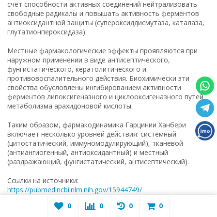
счёт способности активных соединений нейтрализовать
свободные радикалы и повышать активность ферментов
антиоксидантной защиты (супероксиддисмутаза, каталаза,
глутатионпероксидаза).
Местные фармакологические эффекты проявляются при
наружном применении в виде антисептического,
фунгистатического, кератолитического и
противовоспалительного действия. Биохимически эти
свойства обусловлены ингибированием активности
ферментов липоксигеназного и циклооксигеназного путей
метаболизма арахидоновой кислоты.
Таким образом, фармакодинамика Гарцинии Ханбери
включает несколько уровней действия: системный
(цитостатический, иммуномодулирующий), тканевой
(антиангиогенный, антиоксидантный) и местный
(раздражающий, фунгистатический, антисептический).
Ссылки на источники:
https://pubmed.ncbi.nlm.nih.gov/15944749/
https://www.sciencedirect.com/science/article/abs/pii/S03788741
0
0
0
0
https://www.tandfonline.com/doi/abs/10.3109/13880209.2010.499