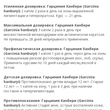
Усиленная дозировка: Гарциния Ханбери (Garcinia
hanburyi)
2 капли 2 раза в день на зоны выраженной
пигментации и гиперкератоза. Курс — 21 день.
Максимальная дозировка: Гарциния Ханбери
(Garcinia hanburyi)
3 капли 2 раза в день при
множественной меланодермии или актиническом кератозе.
Не превышать 28 дней непрерывного применения.
Профилактическая дозировка: Гарциния Ханбери
(Garcinia hanburyi)
1 капля 1 раз в день через день на зоны
с повышенным риском фотоповреждения (нос, лоб, скулы).
Применять курсами по 10 дней каждый месяц весной и
летом.
Детская дозировка: Гарциния Ханбери (Garcinia
hanburyi)
Противопоказано детям младше 12 лет. Старше
12 лет — 1 капля на зону, 1 раз в 3 дня, при наличии
постакне и гиперпигментации.
Противопоказания: Гарциния Ханбери (Garcinia
hanburyi)
Активная стадия акне, острые воспаления кожи,
индивидуальная чувствительность. Отсутствуют научные