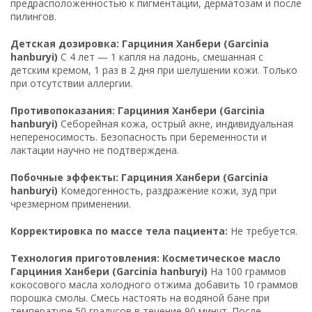
предрасположенностью к пигментации, дерматозам и после
пилингов.
Детская дозировка: Гарциния Ханбери (Garcinia
hanburyi)
С 4 лет — 1 капля на ладонь, смешанная с
детским кремом, 1 раз в 2 дня при шелушении кожи. Только
при отсутствии аллергии.
Противопоказания: Гарциния Ханбери (Garcinia
hanburyi)
Себорейная кожа, острый акне, индивидуальная
непереносимость. Безопасность при беременности и
лактации научно не подтверждена.
Побочные эффекты: Гарциния Ханбери (Garcinia
hanburyi)
Комедогенность, раздражение кожи, зуд при
чрезмерном применении.
Корректировка по массе тела пациента:
Не требуется.
Технология приготовления: Косметическое масло
Гарциния Ханбери (Garcinia hanburyi)
На 100 граммов
кокосового масла холодного отжима добавить 10 граммов
порошка смолы. Смесь настоять на водяной бане при
температуре 50 градусов в течение 90 минут. После