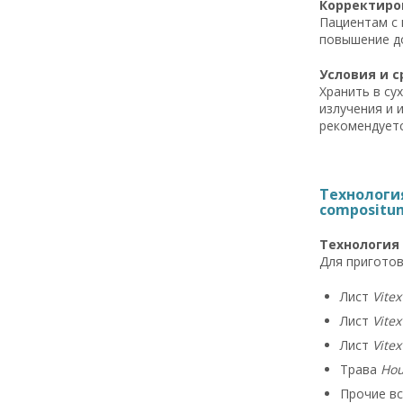
Корректиров
Пациентам с 
повышение до
Условия и с
Хранить в су
излучения и 
рекомендуетс
Технологи
compositum
Технология
Для приготов
Лист
Vitex 
Лист
Vitex
Лист
Vite
Трава
Hou
Прочие вс