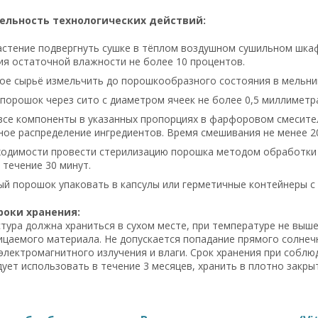
ельность технологических действий:
стение подвергнуть сушке в тёплом воздушном сушильном шкаф
я остаточной влажности не более 10 процентов.
е сырьё измельчить до порошкообразного состояния в мельни
порошок через сито с диаметром ячеек не более 0,5 миллиметр
се компоненты в указанных пропорциях в фарфоровом смесител
ое распределение ингредиентов. Время смешивания не менее 20
одимости провести стерилизацию порошка методом обработки с
 течение 30 минут.
й порошок упаковать в капсулы или герметичные контейнеры с
роки хранения:
тура должна храниться в сухом месте, при температуре не выше
цаемого материала. Не допускается попадание прямого солнеч
электромагнитного излучения и влаги. Срок хранения при соблю
ует использовать в течение 3 месяцев, хранить в плотно закрыт