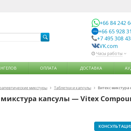
+66 84 242 
+66 65 928 3
imo
+7 495 308 4
VK.com
Часы работы
АНГЕЛОВ
ОПЛАТА
ДОСТАВКА
АУ
рапевтические микстуры
Таблетки и капсулы
Витекс микстура 
 микстура капсулы — Vitex Compoun
КОНСУЛЬТАЦИ