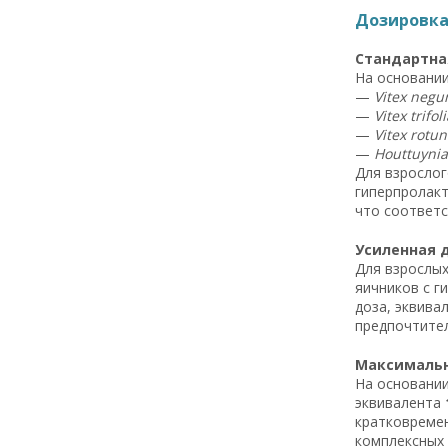
Дозировка 
Стандартная
На основании
—
Vitex negu
—
Vitex trifoli
—
Vitex rotun
—
Houttuynia
Для взрослог
гиперпролакт
что соответ
Усиленная д
Для взрослых
яичников с г
доза, эквива
предпочтител
Максимальна
На основании
эквивалента
кратковремен
комплексных 