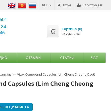
RUB
Вход
Регистрация
6601
184
Корзина (
0
)
346
на сумму
0
₽
ДИО
ОТЗЫВЫ
СТАТЬИ
ЧАТ
капсулы — Vitex Compound Capsules (Lim Cheng Cheong Osot)
d Capsules (Lim Cheng Cheong
Я СПЕЦИАЛИСТА