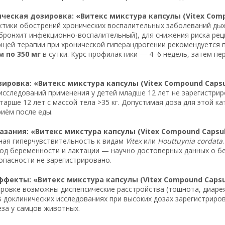
еская дозировка: «Витекс микстура капсулы (Vitex Comp
тики обострений хронических воспалительных заболеваний дых
бронхит инфекционно-воспалительный), для снижения риска рец
щей терапии при хронической гиперандрогении рекомендуется 
м по 350 мг
в сутки. Курс профилактики — 4–6 недель, затем п
ировка: «Витекс микстура капсулы (Vitex Compound Capsu
исследований применения у детей младше 12 лет не зарегистри
тарше 12 лет с массой тела >35 кг. Допустимая доза для этой к
риём после еды.
зания: «Витекс микстура капсулы (Vitex Compound Capsul
ная гиперчувствительность к видам
Vitex
или
Houttuynia cordata
иод беременности и лактации — научно достоверных данных о б
опасности не зарегистрировано.
фекты: «Витекс микстура капсулы (Vitex Compound Capsu
ровке возможны диспепсические расстройства (тошнота, диарея,
 В доклинических исследованиях при высоких дозах зарегистрир
за у самцов животных.