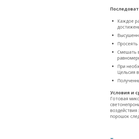
Последоват
Каждое ра
достижени
Высушенно
Просеять 
Смешать в
равномерн
При необх
Цельсия в
Полученны
Условия и с
Готовая микс
светонепрони
воздействия 
порошок след