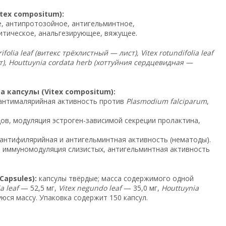
ex compositum):
, антипротозойное, антигельминтное,
итическое, анальгезирующее, вяжущее.
trifolia leaf (витекс трёхлистный — лист), Vitex rotundifolia leaf
т), Houttuynia cordata herb (хоттуйния сердцевидная —
 капсулы (Vitex compositum):
антималярийная активность против
Plasmodium falciparum
,
ов, модуляция эстроген-зависимой секреции пролактина,
нтифилярийная и антигельминтная активность (нематоды).
 иммуномодуляция слизистых, антигельминтная активность
apsules):
капсулы твёрдые; масса содержимого одной
a leaf
— 52,5 мг,
Vitex negundo leaf
— 35,0 мг,
Houttuynia
ся массу. Упаковка содержит 150 капсул.