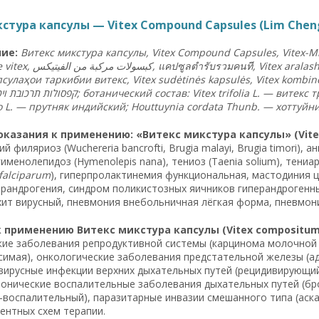
стура капсулы — Vitex Compound Capsules (Lim Chen
ие:
Витекс микстура капсулы, Vitex Compound Capsules, Vitex-Mi
 vitex,
الفيتيكس
من
مركبة
كبسولات
,
แคปซูลตำรับรวมคนที
, Vitex aralas
псулаҳои таркибии витекс, Vitex sudėtinės kapsulės, Vitex kombinēt
וי
תרכובת
קפסולות
; ботанический состав: Vitex trifolia L. — витекс 
o L. — прутняк индийский; Houttuynia cordata Thunb. — хоттуйн
казания к применению: «Витекс микстура капсулы» (Vitex
 филяриоз (Wuchereria bancrofti, Brugia malayi, Brugia timori), 
гименолепидоз (Hymenolepis nana), тениоз (Taenia solium), тени
falciparum
), гиперпролактинемия функциональная, мастодиния 
ерандрогения, синдром поликистозных яичников гиперандрогенн
ит вирусный, пневмония внебольничная лёгкая форма, пневмон
 применению Витекс микстура капсулы (Vitex compositum
ие заболевания репродуктивной системы (карцинома молочной 
имая), онкологические заболевания предстательной железы (а
вирусные инфекции верхних дыхательных путей (рецидивирующий
ронические воспалительные заболевания дыхательных путей (бр
воспалительный), паразитарные инвазии смешанного типа (аска
нтных схем терапии.