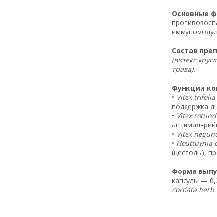
Основные фа
противовоспа
иммуномодули
Состав преп
(витекс круг
трава).
Функции ком
•
Vitex trifolia
поддержка ды
•
Vitex rotundi
антималярийн
•
Vitex negund
•
Houttuynia 
(цестоды), п
Форма выпус
капсулы — 0,3
cordata herb