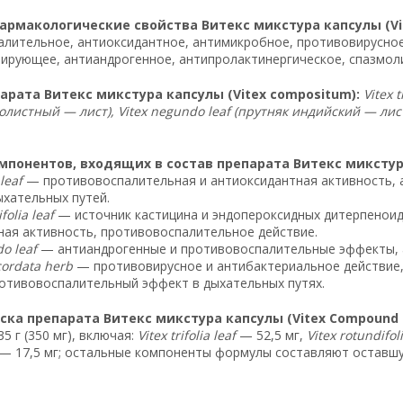
рмакологические свойства Витекс микстура капсулы (Vit
лительное, антиоксидантное, антимикробное, противовирусное
рующее, антиандрогенное, антипролактинергическое, спазмол
арата Витекс микстура капсулы (Vitex compositum):
Vitex 
лолистный — лист), Vitex negundo leaf (прутняк индийский — лис
понентов, входящих в состав препарата Витекс микстура
 leaf
— противовоспалительная и антиоксидантная активность, 
хательных путей.
folia leaf
— источник кастицина и эндопероксидных дитерпеноид
ая активность, противовоспалительное действие.
o leaf
— антиандрогенные и противовоспалительные эффекты, а
cordata herb
— противовирусное и антибактериальное действие,
ротивовоспалительный эффект в дыхательных путях.
ка препарата Витекс микстура капсулы (Vitex Compound C
5 г (350 мг), включая:
Vitex trifolia leaf
— 52,5 мг,
Vitex rotundifoli
— 17,5 мг; остальные компоненты формулы составляют оставшую