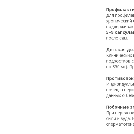
Профилактич
Для профилак
хронический 
поддерживаю
5–9 капсула
после еды.
Детская доз
Клинических 
подростков с
по 350 мг). П
Противопока
Индивидуаль
почек, в пер
данных о без
Побочные эф
При передози
сыпи и зуда.
сперматогене