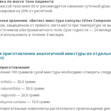
ка по массе тела пациента:
массой тела ниже 60 кг рекомендуется снижение суточной дозы 
зировки на 20% от расчётной.
роки хранения: «Витекс микстура капсулы (Vitex Compound
хом, защищённом от прямого света месте при температуре не в
источников электромагнитного поля. Срок годности — 24 месяца
я использовать в течение 3 месяцев.
я приготовления аналогичной микстуры из отдельны
):
 приготовления:
ления 100 граммов сухой микстуры необходимо отмерить следу
trifolia
— 30,0 грамм
 rotundifolia
— 30,0 грамм
x negundo
— 20,0 грамм
ttuynia cordata
— 10,0 грамм
помогательные компоненты растительного происхождения для 