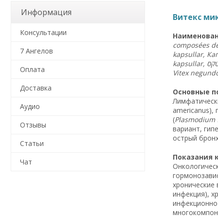
Информация
Витекс мик
Консультации
Наименован
composées de
7 Ангелов
kapsullar, Ка
kapsullar,
טקס
Оплата
Vitex negund
Доставка
Основные по
Лимфатический
Аудио
americanus), 
(
Plasmodium 
Отзывы
вариант, гип
острый бронх
Статьи
Показания к
Чат
Онкологическ
гормонозавис
хронические 
инфекция), х
инфекционно-
многокомпоне