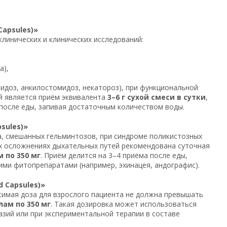
apsules)»
линических и клинических исследований:
а),
идоз, анкилостомидоз, некатороз), при функциональной
й является приём эквивалента
3–6 г сухой смеси в сутки
,
 после еды, запивая достаточным количеством воды.
sules)»
, смешанных гельминтозов, при синдроме поликистозных
х осложнениях дыхательных путей рекомендована суточная
м по 350 мг
. Приём делится на 3–4 приёма после еды,
ми фитопрепаратами (например, эхинацея, андографис).
 Capsules)»
симая доза для взрослого пациента не должна превышать
лам по 350 мг
. Такая дозировка может использоваться
азий или при экспериментальной терапии в составе