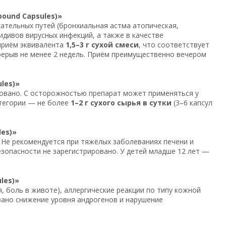
ound Capsules)»
ательных путей (бронхиальная астма атопическая,
идивов вирусных инфекций, а также в качестве
приём эквивалента
1,5–3 г сухой смеси
, что соответствует
ерерыв не менее 2 недель. Приём преимущественно вечером
les)»
ровано. С осторожностью препарат может применяться у
атегории — не более
1–2 г сухого сырья в сутки
(3–6 капсул
es)»
. Не рекомендуется при тяжёлых заболеваниях печени и
езопасности не зарегистрировано. У детей младше 12 лет —
les)»
 боль в животе), аллергические реакции по типу кожной
овано снижение уровня андрогенов и нарушение