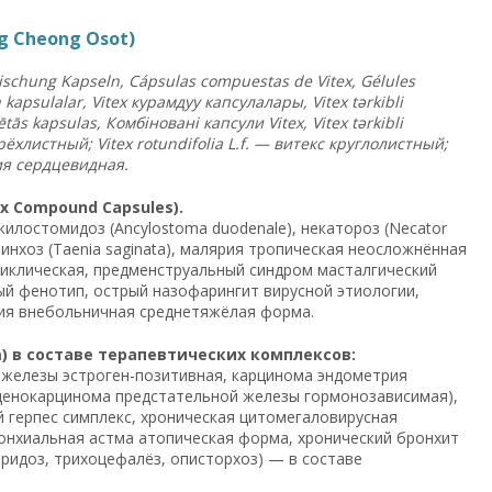
g Cheong Osot)
schung Kapseln, Cápsulas compuestas de Vitex, Gélules
h kapsulalar, Vitex курамдуу капсулалары, Vitex tərkibli
ās kapsulas, Комбіновані капсули Vitex, Vitex tərkibli
трёхлистный; Vitex rotundifolia L.f. — витекс круглолистный;
ия сердцевидная.
 Compound Capsules).
анкилостомидоз (Ancylostoma duodenale), некатороз (Necator
аринхоз (Taenia saginata), малярия тропическая неосложнённая
циклическая, предменструальный синдром масталгический
ый фенотип, острый назофарингит вирусной этиологии,
ия внебольничная среднетяжёлая форма.
) в составе терапевтических комплексов:
железы эстроген-позитивная, карцинома эндометрия
денокарцинома предстательной железы гормонозависимая),
 герпес симплекс, хроническая цитомегаловирусная
онхиальная астма атопическая форма, хронический бронхит
ридоз, трихоцефалёз, описторхоз) — в составе