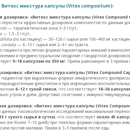
Витекс микстура капсулы (Vitex compositum):
 дозировка: «Витекс микстура капсулы (Vitex Compound C
 пересчёта эффективных дозировок компонентов по данным док
ndo
— терапевтическая зона 3–5 г/сут,
a
— 1,5–3 г/сут,
difolia
(по кастицину) — 30–120 г сырья (или 100–400 мг кастицин
 cordata
— 6–15 г сырья или 2–4 г экстракта.
о пациента при лёгких формах паразитарных инвазий (гименолеп
инемии и предменструальном синдроме стандартной дозировко
ствует
9–18 капсулам по 350 мг
. Приём равномерно в 3 приёма
озировка: «Витекс микстура капсулы (Vitex Compound Cap
 пациентов при выраженных формах лимфатического филяриоза
иперандрогенным фенотипом и при инфекционно-воспалительны
лентная
6–12 г сухой смеси
, что соответствует
18–36 капсула
ьно утром и днём. Допустимо сочетание с иммуностимулирующи
я дозировка: «Витекс микстура капсулы (Vitex Compound
 данных токсикологических исследований максимальная перено
15 г сухого сырья в сутки
, что соответствует
около 45 капсу
но (не более 7–10 дней) при тяжёлых формах паразитарных инв
схем против малярии. Приём в 3–5 приёмов после еды.