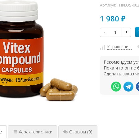
Артикул:
THKLOS-00
1 980
₽
-
+
К сравнению
Рекомендуем ус
Пока что он не
Сделать заказ ч
е
Характеристики
Отзывы
(0)