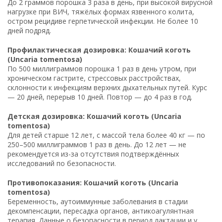
До 2 граммов порошка 3 раза в день, при высокой вирусной
нагрузке при ВИЧ, тяжёлых формах язвенного колита,
остром рецидиве герпетической инфекции. Не более 10
дней подряд.
Профилактическая дозировка: Кошачий коготь
(Uncaria tomentosa)
По 500 миллиграммов порошка 1 раз в день утром, при
хроническом гастрите, стрессовых расстройствах,
склонности к инфекциям верхних дыхательных путей. Курс
— 20 дней, перерыв 10 дней. Повтор — до 4 раз в год.
Детская дозировка: Кошачий коготь (Uncaria
tomentosa)
Для детей старше 12 лет, с массой тела более 40 кг — по
250–500 миллиграммов 1 раз в день. До 12 лет — не
рекомендуется из-за отсутствия подтверждённых
исследований по безопасности.
Противопоказания: Кошачий коготь (Uncaria
tomentosa)
Беременность, аутоиммунные заболевания в стадии
декомпенсации, пересадка органов, антикоагулянтная
терапия. Данные о безопасности в период лактации и у