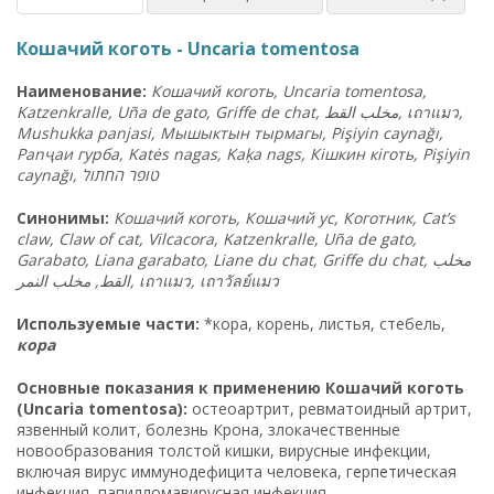
Кошачий коготь - Uncaria tomentosa
Наименование:
Кошачий коготь, Uncaria tomentosa,
Katzenkralle, Uña de gato, Griffe de chat,
القط
مخلب
,
เถาแมว
,
Mushukka panjasi, Мышыктын тырмагы, Pişiyin caynağı,
Panҷаи гурба, Katės nagas, Kaķa nags, Кішкин кіготь, Pişiyin
caynağı,
ל
החתו
טופר
Синонимы:
Кошачий коготь, Кошачий ус, Коготник, Cat’s
claw, Claw of cat, Vilcacora, Katzenkralle, Uña de gato,
Garabato, Liana garabato, Liane du chat, Griffe du chat, مخلب
القط, مخلب النمر,
เถาแมว
,
เถาวัลย์แมว
Используемые части:
*кора, корень, листья, стебель,
кора
Основные показания к применению Кошачий коготь
(Uncaria tomentosa):
остеоартрит, ревматоидный артрит,
язвенный колит, болезнь Крона, злокачественные
новообразования толстой кишки, вирусные инфекции,
включая вирус иммунодефицита человека, герпетическая
инфекция, папилломавирусная инфекция,