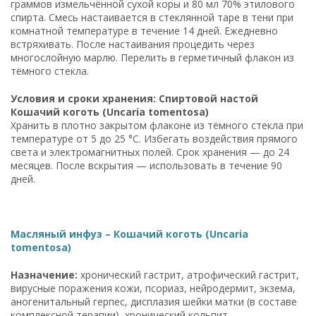
граммов измельчённой сухой коры и 80 мл 70% этилового
спирта. Смесь настаивается в стеклянной таре в тени при
комнатной температуре в течение 14 дней. Ежедневно
встряхивать. После настаивания процедить через
многослойную марлю. Перелить в герметичный флакон из
тёмного стекла.
Условия и сроки хранения: Спиртовой настой
Кошачий коготь (Uncaria tomentosa)
Хранить в плотно закрытом флаконе из тёмного стекла при
температуре от 5 до 25 °C. Избегать воздействия прямого
света и электромагнитных полей. Срок хранения — до 24
месяцев. После вскрытия — использовать в течение 90
дней.
Масляный инфуз – Кошачий коготь (Uncaria
tomentosa)
Назначение:
хронический гастрит, атрофический гастрит,
вирусные поражения кожи, псориаз, нейродермит, экзема,
аногенитальный герпес, дисплазия шейки матки (в составе
комплексной терапии), хронический кольпит