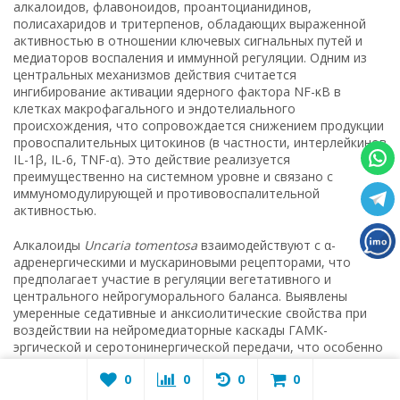
алкалоидов, флавоноидов, проантоцианидинов,
полисахаридов и тритерпенов, обладающих выраженной
активностью в отношении ключевых сигнальных путей и
медиаторов воспаления и иммунной регуляции. Одним из
центральных механизмов действия считается
ингибирование активации ядерного фактора NF-κB в
клетках макрофагального и эндотелиального
происхождения, что сопровождается снижением продукции
провоспалительных цитокинов (в частности, интерлейкинов
IL-1β, IL-6, TNF-α). Это действие реализуется
преимущественно на системном уровне и связано с
иммуномодулирующей и противовоспалительной
активностью.
Алкалоиды
Uncaria tomentosa
взаимодействуют с α-
адренергическими и мускариновыми рецепторами, что
предполагает участие в регуляции вегетативного и
центрального нейрогуморального баланса. Выявлены
умеренные седативные и анксиолитические свойства при
воздействии на нейромедиаторные каскады ГАМК-
эргической и серотонинергической передачи, что особенно
выражено при длительном курсовом применении
0
0
0
0
экстрактов. Установлен также модулирующий эффект на
холинэргическую нейротрансмиссию и антиноцицептивное