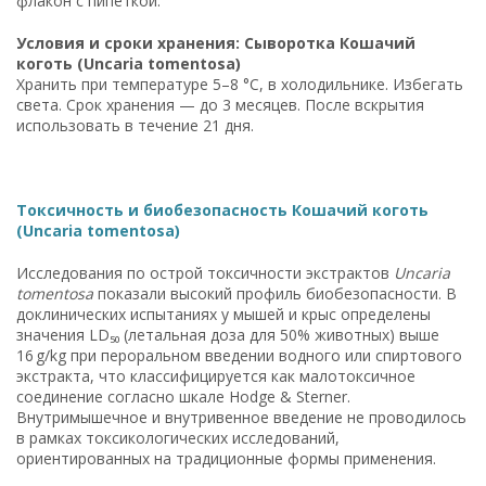
флакон с пипеткой.
Условия и сроки хранения: Сыворотка Кошачий
коготь (Uncaria tomentosa)
Хранить при температуре 5–8 °C, в холодильнике. Избегать
света. Срок хранения — до 3 месяцев. После вскрытия
использовать в течение 21 дня.
Токсичность и биобезопасность Кошачий коготь
(Uncaria tomentosa)
Исследования по острой токсичности экстрактов
Uncaria
tomentosa
показали высокий профиль биобезопасности. В
доклинических испытаниях у мышей и крыс определены
значения LD₅₀ (летальная доза для 50% животных) выше
16 g/kg при пероральном введении водного или спиртового
экстракта, что классифицируется как малотоксичное
соединение согласно шкале Hodge & Sterner.
Внутримышечное и внутривенное введение не проводилось
в рамках токсикологических исследований,
ориентированных на традиционные формы применения.