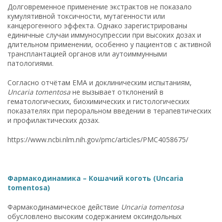
Долговременное применение экстрактов не показало
кумулятивной токсичности, мутагенности или
канцерогенного эффекта. Однако зарегистрированы
единичные случаи иммуносупрессии при высоких дозах и
длительном применении, особенно у пациентов с активной
трансплантацией органов или аутоиммунными
патологиями.
Согласно отчётам EMA и доклиническим испытаниям,
Uncaria tomentosa
не вызывает отклонений в
гематологических, биохимических и гистологических
показателях при пероральном введении в терапевтических
и профилактических дозах.
https://www.ncbi.nlm.nih.gov/pmc/articles/PMC4058675/
Фармакодинамика – Кошачий коготь (Uncaria
tomentosa)
Фармакодинамическое действие
Uncaria tomentosa
обусловлено высоким содержанием оксиндольных