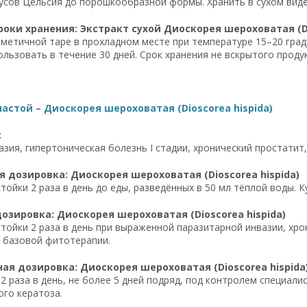
усов Цельсия до порошкообразной формы. Хранить в сухом виде
роки хранения: Экстракт сухой Диоскорея шероховатая (Di
рметичной таре в прохладном месте при температуре 15–20 гра
ользовать в течение 30 дней. Срок хранения не вскрытого продук
астой – Диоскорея шероховатая (Dioscorea hispida)
:
азия, гипертоническая болезнь I стадии, хронический простати
 дозировка: Диоскорея шероховатая (Dioscorea hispida)
тойки 2 раза в день до еды, разведённых в 50 мл тёплой воды. К
озировка: Диоскорея шероховатая (Dioscorea hispida)
стойки 2 раза в день при выраженной паразитарной инвазии, хр
 базовой фитотерапии.
я дозировка: Диоскорея шероховатая (Dioscorea hispida
 2 раза в день, не более 5 дней подряд, под контролем специал
го кератоза.