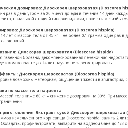
еская дозировка: Диоскорея шероховатая (Dioscorea his
дин раз в день утром за 20 минут до еды в течение 14 дней кажд
рита, начальной стадией гиперлипидемии, пациентам с избыточ
ировка: Диоскорея шероховатая (Dioscorea hispida)
 14 лет с массой тела от 45 кг – не более 0.1 грамма один раз в
сследований.
зания: Диоскорея шероховатая (Dioscorea hispida)
я язвенной болезни, декомпенсированная печёночная недостат
 детском возрасте до 14 лет научно не зарегистрированы.
фекты: Диоскорея шероховатая (Dioscorea hispida)
ровке возможны метеоризм, ощущение тяжести в эпигастрии, с
ка по массе тела пациента:
массой тела ниже 60 кг – снижение дозировки на 30%. При массе
граничений.
приготовления: Экстракт сухой Диоскорея шероховатая (D
аммов измельчённого корневища Dioscorea hispida, залить 2 ли
 Охладить, профильтровать, выпарить на водяной бане до 1/3 