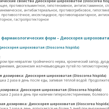
ческие свойства Диоскореи шероховатой (Dioscorea hisp
щее, противогельминтное, гипотензивное, антигистаминное, с
инемическое, антибактериальное, противогрибковое, гипоглик
 противоотёчное, инсектицидное, противопаразитарное, антиок
торное, гастропротекторное
фармакологических форм – Диоскорея шероховатая (
иоскорея шероховатая (Dioscorea hispida)
:
ром при невралгии тройничного нерва, хронический запор, дуоде
ринемия, дискинезия желчевыводящих путей по гипомоторному
 дозировка: Диоскорея шероховатая (Dioscorea hispida)
шка 2 раза в день после еды, запивая тёплой водой. Продолжите
озировка: Диоскорея шероховатая (Dioscorea hispida)
ошка 2 раза в день при наличии гиперхолестеринемии, болевого
я дозировка: Диоскорея шероховатая (Dioscorea hispida
ошка 2 раза в день допускается не более 5 дней при выраженной