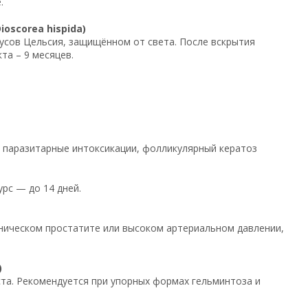
.
oscorea hispida)
дусов Цельсия, защищённом от света. После вскрытия
та – 9 месяцев.
т, паразитарные интоксикации, фолликулярный кератоз
урс — до 14 дней.
оническом простатите или высоком артериальном давлении,
)
иста. Рекомендуется при упорных формах гельминтоза и