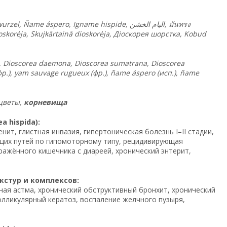
urzel, Ñame áspero, Igname hispide,
الخشن
اليام
,
มันทรง
oskorėja, Skujkārtainā dioskorėja, Діоскорея шорстка, Kobud
Dioscorea daemona, Dioscorea sumatrana, Dioscorea
(фр.), yam sauvage rugueux (фр.), ñame áspero (исп.), ñame
 цветы,
корневища
 hispida):
ит, глистная инвазия, гипертоническая болезнь I–II стадии,
щих путей по гипомоторному типу, рецидивирующая
ражённого кишечника с диареей, хронический энтерит,
кстур и комплексов:
ьная астма, хронический обструктивный бронхит, хронический
олликулярный кератоз, воспаление желчного пузыря,