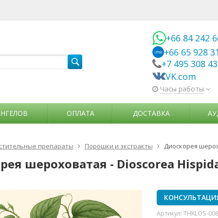
+66 84 242 
+66 65 928 3
imo
+7 495 308 4
VK.com
Часы работы
АНГЕЛОВ
ОПЛАТА
ДОСТАВКА
АУ
стительные препараты
Порошки и экстракты
Диоскорея шерохо
ея шероховатая - Dioscorea Hispid
КОНСУЛЬТАЦИ
Артикул:
THKLOS-00