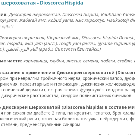
шероховатая - Dioscorea Hispida
ие:
Диоскорея шероховатая, Dioscorea hispida, Rauhhaar-Yamsw
voyi jams, Жабагай ямс, Kobud yams, Ямс хирсютус, Plaukuotoji di
יוסקוריה
Диоскорея шершавая, Шершавый ямс, Dioscorea hispida Dennst., 
ar. hispida, wild yam (англ.), rough yam (англ.), igname rugueux 
venenoso (исп.), اليام البري الخشن (араб.),
มันทรงกระเทียม (
тайск.)
ые части:
корневища, клубни, листья, семена, побеги, стебли,
казания к применению Диоскореи шероховатой (Dioscorea
ром при невралгии тройничного нерва, хронический запор, дуоден
ринемия, паразитарные интоксикации, дискинезия желчевыводя
атопический дерматит, острая экзема, фурункулёз, синдром разд
 дизурические расстройства, синдром поликистозных яичников
Диоскореи шероховатой (Dioscorea hispida) в составе ми
я при сахарном диабете 2 типа, панкреатит, гепатоз, бронхиал
ллергический ринит, язвенная болезнь желудка, нейродермит, ф
I степени, предменструальный синдром