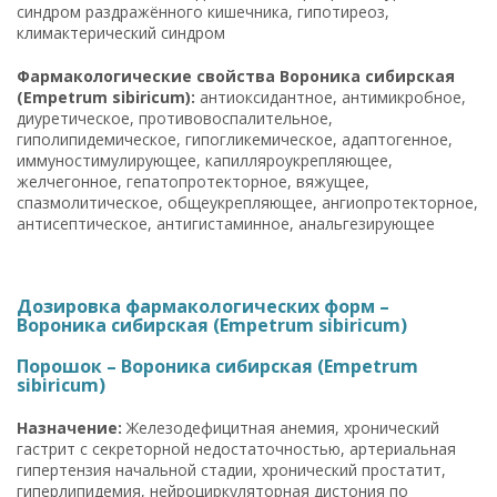
синдром раздражённого кишечника, гипотиреоз,
климактерический синдром
Фармакологические свойства Вороника сибирская
(Empetrum sibiricum):
антиоксидантное, антимикробное,
диуретическое, противовоспалительное,
гиполипидемическое, гипогликемическое, адаптогенное,
иммуностимулирующее, капилляроукрепляющее,
желчегонное, гепатопротекторное, вяжущее,
спазмолитическое, общеукрепляющее, ангиопротекторное,
антисептическое, антигистаминное, анальгезирующее
Дозировка фармакологических форм –
Вороника сибирская (Empetrum sibiricum)
Порошок – Вороника сибирская (Empetrum
sibiricum)
Назначение:
Железодефицитная анемия, хронический
гастрит с секреторной недостаточностью, артериальная
гипертензия начальной стадии, хронический простатит,
гиперлипидемия, нейроциркуляторная дистония по