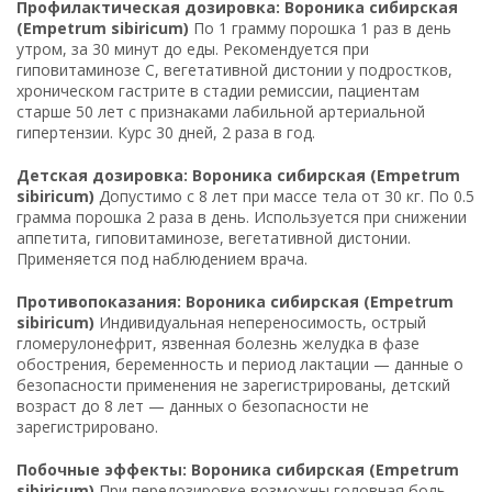
Профилактическая дозировка: Вороника сибирская
(Empetrum sibiricum)
По 1 грамму порошка 1 раз в день
утром, за 30 минут до еды. Рекомендуется при
гиповитаминозе C, вегетативной дистонии у подростков,
хроническом гастрите в стадии ремиссии, пациентам
старше 50 лет с признаками лабильной артериальной
гипертензии. Курс 30 дней, 2 раза в год.
Детская дозировка: Вороника сибирская (Empetrum
sibiricum)
Допустимо с 8 лет при массе тела от 30 кг. По 0.5
грамма порошка 2 раза в день. Используется при снижении
аппетита, гиповитаминозе, вегетативной дистонии.
Применяется под наблюдением врача.
Противопоказания: Вороника сибирская (Empetrum
sibiricum)
Индивидуальная непереносимость, острый
гломерулонефрит, язвенная болезнь желудка в фазе
обострения, беременность и период лактации — данные о
безопасности применения не зарегистрированы, детский
возраст до 8 лет — данных о безопасности не
зарегистрировано.
Побочные эффекты: Вороника сибирская (Empetrum
sibiricum)
При передозировке возможны головная боль,