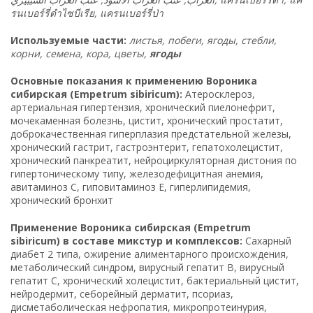
รนเบอร์รี่ดำไซบีเรีย
,
แครนเบอร์รี่ป่า
Используемые части:
листья, побеги, ягоды, стебли,
корни, семена, кора, цветы,
ягоды
Основные показания к применению Вороника
сибирская (Empetrum sibiricum):
Атеросклероз,
артериальная гипертензия, хронический пиелонефрит,
мочекаменная болезнь, цистит, хронический простатит,
доброкачественная гиперплазия предстательной железы,
хронический гастрит, гастроэнтерит, гепатохолецистит,
хронический панкреатит, нейроциркуляторная дистония по
гипертоническому типу, железодефицитная анемия,
авитаминоз C, гиповитаминоз E, гиперлипидемия,
хронический бронхит
Применение Вороника сибирская (Empetrum
sibiricum) в составе микстур и комплексов:
Сахарный
диабет 2 типа, ожирение алиментарного происхождения,
метаболический синдром, вирусный гепатит B, вирусный
гепатит C, хронический холецистит, бактериальный цистит,
нейродермит, себорейный дерматит, псориаз,
дисметаболическая нефропатия, микропротеинурия,