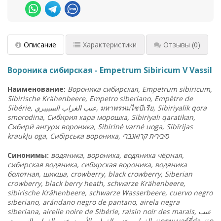
Описание
Характеристики
Отзывы
(0)
Вороника сибирская - Empetrum Sibiricum V Vassil
Наименование:
Вороника сибирская, Empetrum sibiricum,
Sibirische Krähenbeere, Empetro siberiano, Empêtre de
Sibérie,
السيبيري
الغراب
عنب
,
มหาพรหมไซบีเรีย
, Sibiriyalik qora
smorodina, Сибирия кара морошка, Sibiriyalı qaratikan,
Сибирӣ ангури вороника, Sibirinė varnė uoga, Sibīrijas
kraukļu oga, Сибірська вороника,
י
קרואנבר
סיבירית
Синонимы:
водяника, вороника, водяника чёрная,
сибирская водяника, сибирская вороника, водяника
болотная, шикша, crowberry, black crowberry, Siberian
crowberry, black berry heath, schwarze Krähenbeere,
sibirische Krähenbeere, schwarze Wasserbeere, cuervo negro
siberiano, arándano negro de pantano, airela negra
siberiana, airelle noire de Sibérie, raisin noir des marais,
عنب
السيبيري
الغراب
عنب
,
الأسود
الغراب
عنب
,
الغراب
,
แครนเบอร์รี่ดำ
,
แค