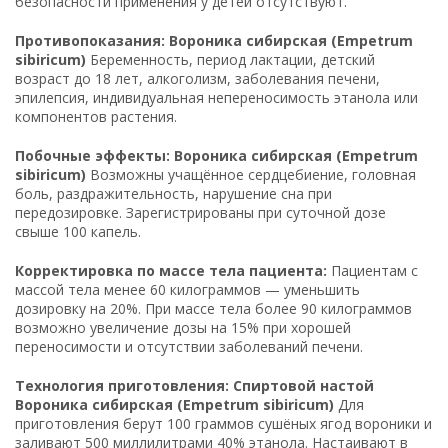
безопасности применения у детей отсутствуют.
Противопоказания: Вороника сибирская (Empetrum
sibiricum)
Беременность, период лактации, детский
возраст до 18 лет, алкоголизм, заболевания печени,
эпилепсия, индивидуальная непереносимость этанола или
компонентов растения.
Побочные эффекты: Вороника сибирская (Empetrum
sibiricum)
Возможны учащённое сердцебиение, головная
боль, раздражительность, нарушение сна при
передозировке. Зарегистрированы при суточной дозе
свыше 100 капель.
Корректировка по массе тела пациента:
Пациентам с
массой тела менее 60 килограммов — уменьшить
дозировку на 20%. При массе тела более 90 килограммов
возможно увеличение дозы на 15% при хорошей
переносимости и отсутствии заболеваний печени.
Технология приготовления: Спиртовой настой
Вороника сибирская (Empetrum sibiricum)
Для
приготовления берут 100 граммов сушёных ягод вороники и
заливают 500 миллилитрами 40% этанола. Настаивают в