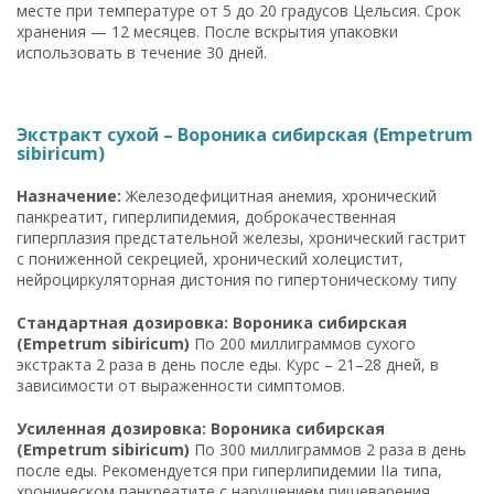
месте при температуре от 5 до 20 градусов Цельсия. Срок
хранения — 12 месяцев. После вскрытия упаковки
использовать в течение 30 дней.
Экстракт сухой – Вороника сибирская (Empetrum
sibiricum)
Назначение:
Железодефицитная анемия, хронический
панкреатит, гиперлипидемия, доброкачественная
гиперплазия предстательной железы, хронический гастрит
с пониженной секрецией, хронический холецистит,
нейроциркуляторная дистония по гипертоническому типу
Стандартная дозировка: Вороника сибирская
(Empetrum sibiricum)
По 200 миллиграммов сухого
экстракта 2 раза в день после еды. Курс – 21–28 дней, в
зависимости от выраженности симптомов.
Усиленная дозировка: Вороника сибирская
(Empetrum sibiricum)
По 300 миллиграммов 2 раза в день
после еды. Рекомендуется при гиперлипидемии IIa типа,
хроническом панкреатите с нарушением пищеварения,