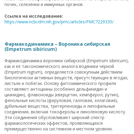
почек, селезёнки и иммунных органов.
Ссылка на исследование:
https://www.ncbi.nlm.nih.gov/pmc/articles/PMC7229335/
Фармакодинамика – Вороника сибирская
(Empetrum sibiricum)
Фармакодинамика вороники сибирской (Empetrum sibiricum),
как и её таксономического аналога водяники чёрной
(Empetrum nigrum), определяется совокупным действием
биологически активных веществ, присутствующих в ягодах,
листьях и побегах. Основу фитохимического профиля
составляют антоцианы (особенно дельфинидин и
цианидин), флавоноиды (кверцетин, кемпферол, рутин),
фенольные кислоты (феруловая, галловая, эллаговая),
дубильные вещества, тритерпеноиды и липофильные
соединения, включая токоферолы и линоленовую кислоту.
Эти соединения обусловливают широкий спектр
фармакологических эффектов, проявляющихся
преимущественно на системном и местном уровнях.