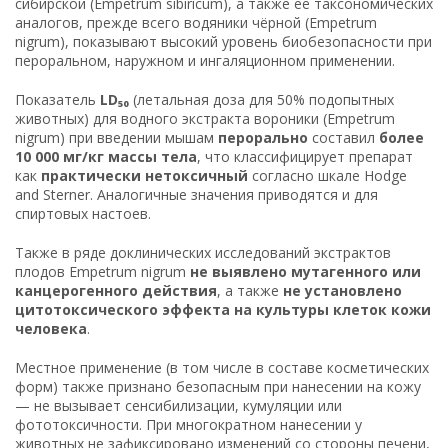
сибирской (Empetrum sibiricum), а также её таксономических
аналогов, прежде всего водяники чёрной (Empetrum
nigrum), показывают высокий уровень биобезопасности при
пероральном, наружном и ингаляционном применении.
Показатель
LD₅₀
(летальная доза для 50% подопытных
животных) для водного экстракта вороники (Empetrum
nigrum) при введении мышам
перорально
составил
более
10 000 мг/кг массы тела
, что классифицирует препарат
как
практически нетоксичный
согласно шкале Hodge
and Sterner. Аналогичные значения приводятся и для
спиртовых настоев.
Также в ряде доклинических исследований экстрактов
плодов Empetrum nigrum
не выявлено мутагенного или
канцерогенного действия
, а также
не установлено
цитотоксического эффекта на культуры клеток кожи
человека
.
Местное применение (в том числе в составе косметических
форм) также признано безопасным при нанесении на кожу
— не вызывает сенсибилизации, кумуляции или
фототоксичности. При многократном нанесении у
животных не зафиксировано изменений со стороны печени,