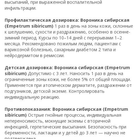
высыпаний, при выраженной воспалительной
инфильтрации.
Профилактическая дозировка: Вороника сибирская
(Empetrum sibiricum)
1 раз в день на зоны кожи, склонные
к шелушению, сухости и раздражению, особенно в осенне-
зимний период. Курсы по 10–14 дней с перерывами 1–2
месяца. Рекомендовано пожилым людям, пациентам с
варикозной болезнью, сахарным диабетом 2 типа и
нейродермитом в ремиссии.
Детская дозировка: Вороника сибирская (Empetrum
sibiricum)
Допустимо с 3 лет. Наносить 1 раз в день на
ограниченные зоны кожи, не более 5% от общей площади.
Применяется при атопическом дерматите, раздражении от
подгузников, детской экземе. Контролировать
индивидуальную реакцию.
Противопоказания: Вороника сибирская (Empetrum
sibiricum)
Острые гнойные процессы, индивидуальная
непереносимость, мокнущие экземы с вторичной
инфекцией, герпетические высыпания. Безопасность при
беременности, лактации и у детей до 3 лет — научно не
подтверждена.