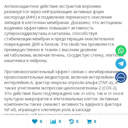
Антиоксидантное действие экстрактов вороники
реализуется через нейтрализацию активных форм
кислорода (АФК) и подавление перекисного окисления
липидов в клеточных мембранах. Доказано, что антоцианы
водяники эффективно повышают активность
супероксиддисмутазы и каталазы, способствуя
стабилизации мембран и предотвращая окислительное
повреждение ДНК и белков. Эти свойства проявляются
преимущественно в тканях с высоким уровнем
метаболизма, включая печень, сосудистую стенку, эпителий
кишечника и нейроны.
Противовоспалительный эффект связан с ингибированием
провоспалительных медиаторов, включая интерлейкин-1β,
интерлейкин-6, фактор некроза опухоли-альфа (TNF-α), а
также угнетением экспрессии циклооксигеназы-2 (COX-2).
Это действие было подтверждено как
in vitro
, так и
in vivo
в
культурах макрофагов и эпителиальных клеток. Активные
компоненты также снижают активность ядерного фактора
NF-κB, играющего ключевую роль в каскаде
воспалительной трансдукции сигналов.
0
0
0
0
На иммунную систему вороника оказывает