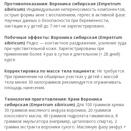
Противопоказания: Вороника сибирская (Empetrum
sibiricum)
Индивидуальная непереносимость компонентов,
острые формы акне с воспалением, герпес в активной фазе.
Научных данных о безопасности при беременности,
лактации и у детей до 7 лет не зарегистрировано.
Побочные эффекты: Вороника сибирская (Empetrum
sibiricum)
Редко — контактное раздражение, усиление зуда
при чувствительной коже. Зарегистрированы при
применении более 4 раз в сутки и длительном (> 28 дней)
курсе.
Корректировка по массе тела пациента:
Не требуется.
При применении на обширных участках у детей с массой
тела менее 30 килограммов рекомендуется ограничивать
площадь нанесения.
Технология приготовления: Крем Вороника
сибирская (Empetrum sibiricum)
Для 100 граммов крема:
30 граммов масляного инфуза вороники, 20 граммов
кокосового масла, 40 граммов гидролата гамамелиса, 8
граммов эмульгатора (например, цетилового спирта), 2
грамма экстракта вороники сухого. Масляную фазу (инфуз +