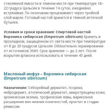
стеклянной ёмкости в тёмном месте при температуре 18–
22 градуса Цельсия в течение 14 суток, ежедневно
встряхивая. По окончании процеживают через тройной
слой марли. Готовый настой хранится в тёмной аптечной
бутылке.
Условия и сроки хранения: Спиртовой настой
Вороника сибирская (Empetrum sibiricum)
Хранить в
прохладном, защищённом от света месте при температуре
от 8 до 20 градусов Цельсия. Обязательно экранирование
от источников ЭМИ. Срок хранения — до 2 лет. После
вскрытия флакона использовать в течение 45 дней.
Масляный инфуз – Вороника сибирская
(Empetrum sibiricum)
Назначение:
Себорейный дерматит, псориаз,
нейродермит, атопический дерматит, микротрещины кожи,
хроническая экзема, трофические язвы, варикозное
расширение вен нижних конечностей, проктит в стадии
ремиссии