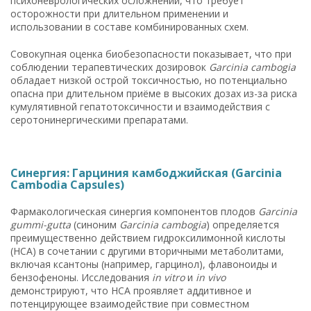
психоневрологических осложнений, что требует
осторожности при длительном применении и
использовании в составе комбинированных схем.
Совокупная оценка биобезопасности показывает, что при
соблюдении терапевтических дозировок
Garcinia cambogia
обладает низкой острой токсичностью, но потенциально
опасна при длительном приёме в высоких дозах из-за риска
кумулятивной гепатотоксичности и взаимодействия с
серотонинергическими препаратами.
Синергия: Гарциния камбоджийская (Garcinia
Cambodia Capsules)
Фармакологическая синергия компонентов плодов
Garcinia
gummi-gutta
(синоним
Garcinia cambogia
) определяется
преимущественно действием гидроксилимонной кислоты
(HCA) в сочетании с другими вторичными метаболитами,
включая ксантоны (например, гарцинол), флавоноиды и
бензофеноны. Исследования
in vitro
и
in vivo
демонстрируют, что HCA проявляет аддитивное и
потенцирующее взаимодействие при совместном