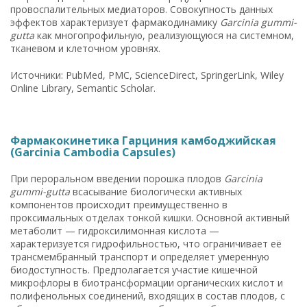
провоспалительных медиаторов. Совокупность данных
эффектов характеризует фармакодинамику
Garcinia gummi-
gutta
как многопрофильную, реализующуюся на системном,
тканевом и клеточном уровнях.
Источники: PubMed, PMC, ScienceDirect, SpringerLink, Wiley
Online Library, Semantic Scholar.
Фармакокинетика Гарциния камбоджийская
(Garcinia Cambodia Capsules)
При пероральном введении порошка плодов
Garcinia
gummi-gutta
всасывание биологически активных
компонентов происходит преимущественно в
проксимальных отделах тонкой кишки. Основной активный
метаболит — гидроксилимонная кислота —
характеризуется гидрофильностью, что ограничивает её
трансмембранный транспорт и определяет умеренную
биодоступность. Предполагается участие кишечной
микрофлоры в биотрансформации органических кислот и
полифенольных соединений, входящих в состав плодов, с