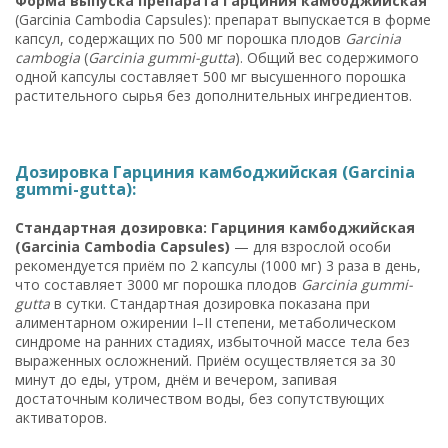
Форма выпуска препарата Гарциния камбоджийская
(Garcinia Cambodia Capsules): препарат выпускается в форме
капсул, содержащих по 500 мг порошка плодов
Garcinia
cambogia
(
Garcinia gummi-gutta
). Общий вес содержимого
одной капсулы составляет 500 мг высушенного порошка
растительного сырья без дополнительных ингредиентов.
Дозировка Гарциния камбоджийская (Garcinia
gummi-gutta):
Стандартная дозировка: Гарциния камбоджийская
(Garcinia Cambodia Capsules)
— для взрослой особи
рекомендуется приём по 2 капсулы (1000 мг) 3 раза в день,
что составляет 3000 мг порошка плодов
Garcinia gummi-
gutta
в сутки. Стандартная дозировка показана при
алиментарном ожирении I–II степени, метаболическом
синдроме на ранних стадиях, избыточной массе тела без
выраженных осложнений. Приём осуществляется за 30
минут до еды, утром, днём и вечером, запивая
достаточным количеством воды, без сопутствующих
активаторов.