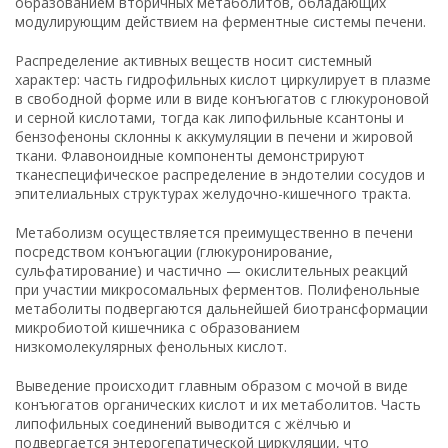
образованием вторичных метаболитов, обладающих
модулирующим действием на ферментные системы печени.
Распределение активных веществ носит системный
характер: часть гидрофильных кислот циркулирует в плазме
в свободной форме или в виде конъюгатов с глюкуроновой
и серной кислотами, тогда как липофильные ксантоны и
бензофеноны склонны к аккумуляции в печени и жировой
ткани. Флавоноидные компоненты демонстрируют
тканеспецифическое распределение в эндотелии сосудов и
эпителиальных структурах желудочно-кишечного тракта.
Метаболизм осуществляется преимущественно в печени
посредством конъюгации (глюкуронирование,
сульфатирование) и частично — окислительных реакций
при участии микросомальных ферментов. Полифенольные
метаболиты подвергаются дальнейшей биотрансформации
микробиотой кишечника с образованием
низкомолекулярных фенольных кислот.
Выведение происходит главным образом с мочой в виде
конъюгатов органических кислот и их метаболитов. Часть
липофильных соединений выводится с жёлчью и
подвергается энтерогепатической циркуляции, что