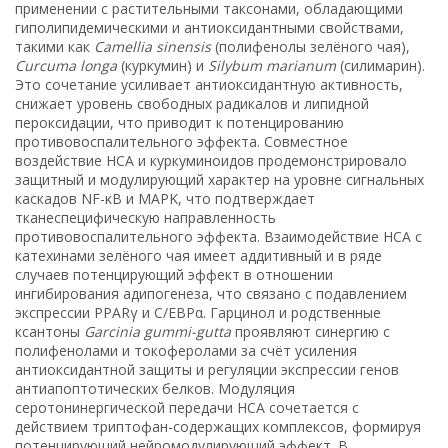
применении с растительными таксонами, обладающими
гиполипидемическими и антиоксидантными свойствами,
такими как
Camellia sinensis
(полифенолы зелёного чая),
Curcuma longa
(куркумин) и
Silybum marianum
(силимарин).
Это сочетание усиливает антиоксидантную активность,
снижает уровень свободных радикалов и липидной
пероксидации, что приводит к потенцированию
противовоспалительного эффекта. Совместное
воздействие HCA и куркуминоидов продемонстрировало
защитный и модулирующий характер на уровне сигнальных
каскадов NF-κB и MAPK, что подтверждает
тканеспецифическую направленность
противовоспалительного эффекта. Взаимодействие HCA с
катехинами зелёного чая имеет аддитивный и в ряде
случаев потенцирующий эффект в отношении
ингибирования адипогенеза, что связано с подавлением
экспрессии PPARγ и C/EBPα. Гарцинол и родственные
ксантоны
Garcinia gummi-gutta
проявляют синергию с
полифенолами и токоферолами за счёт усиления
антиоксидантной защиты и регуляции экспрессии генов
антиапоптотических белков. Модуляция
серотонинергической передачи HCA сочетается с
действием триптофан-содержащих комплексов, формируя
потенцирующий нейромодулирующий эффект. В