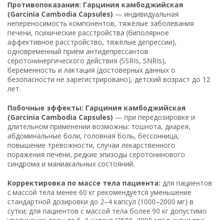
Противопоказания: Гарциния камбоджийская
(Garcinia Cambodia Capsules)
— индивидуальная
непереносимость компонентов, тяжёлые заболевания
печени, психические расстройства (биполярное
аффективное расстройство, тяжёлые депрессии),
одновременный приём антидепрессантов
серотонинергического действия (SSRIs, SNRIs),
беременность и лактация (достоверных данных о
безопасности не зарегистрировано), детский возраст до 12
лет.
Побочные эффекты: Гарциния камбоджийская
(Garcinia Cambodia Capsules)
— при передозировке и
длительном применении возможны: тошнота, диарея,
абдоминальные боли, головная боль, бессонница,
повышение тревожности, случаи лекарственного
поражения печени, редкие эпизоды серотонинового
синдрома и маниакальных состояний.
Корректировка по массе тела пациента:
для пациентов
с массой тела менее 60 кг рекомендуется уменьшение
стандартной дозировки до 2–4 капсул (1000–2000 мг) в
сутки; для пациентов с массой тела более 90 кг допустимо