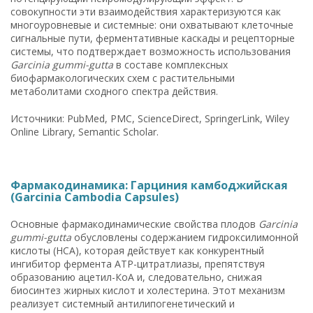
совокупности эти взаимодействия характеризуются как
многоуровневые и системные: они охватывают клеточные
сигнальные пути, ферментативные каскады и рецепторные
системы, что подтверждает возможность использования
Garcinia gummi-gutta
в составе комплексных
биофармакологических схем с растительными
метаболитами сходного спектра действия.
Источники: PubMed, PMC, ScienceDirect, SpringerLink, Wiley
Online Library, Semantic Scholar.
Фармакодинамика: Гарциния камбоджийская
(Garcinia Cambodia Capsules)
Основные фармакодинамические свойства плодов
Garcinia
gummi-gutta
обусловлены содержанием гидроксилимонной
кислоты (HCA), которая действует как конкурентный
ингибитор фермента ATP-цитратлиазы, препятствуя
образованию ацетил-КоА и, следовательно, снижая
биосинтез жирных кислот и холестерина. Этот механизм
реализует системный антилипогенетический и