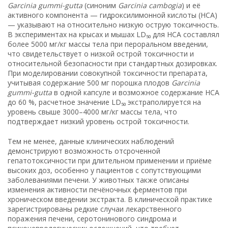
Garcinia gummi-gutta
(синоним
Garcinia cambogia
) и её
активного компонента — гидроксилимонной кислоты (HCA)
— указывают на относительно низкую острую токсичность.
В экспериментах на крысах и мышах LD₅₀ для HCA составлял
более 5000 мг/кг массы тела при пероральном введении,
что свидетельствует о низкой острой токсичности и
относительной безопасности при стандартных дозировках.
При моделировании совокупной токсичности препарата,
учитывая содержание 500 мг порошка плодов
Garcinia
gummi-gutta
в одной капсуле и возможное содержание HCA
до 60 %, расчетное значение LD₅₀ экстраполируется на
уровень свыше 3000–4000 мг/кг массы тела, что
подтверждает низкий уровень острой токсичности.
Тем не менее, данные клинических наблюдений
демонстрируют возможность отсроченной
гепатотоксичности при длительном применении и приёме
высоких доз, особенно у пациентов с сопутствующими
заболеваниями печени. У животных также описаны
изменения активности печёночных ферментов при
хроническом введении экстракта. В клинической практике
зарегистрированы редкие случаи лекарственного
поражения печени, серотонинового синдрома и