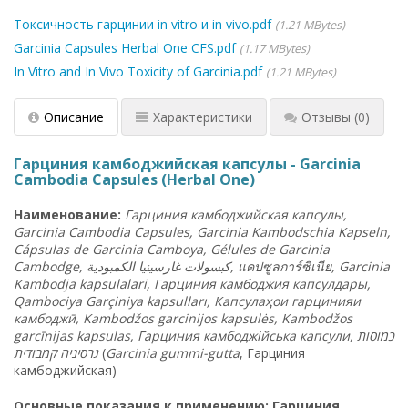
Токсичность гарцинии in vitro и in vivo.pdf
1.21 MBytes
Garcinia Capsules Herbal One CFS.pdf
1.17 MBytes
In Vitro and In Vivo Toxicity of Garcinia.pdf
1.21 MBytes
Описание
Характеристики
Отзывы
(0)
Гарциния камбоджийская капсулы - Garcinia
Cambodia Capsules (Herbal One)
Наименование:
Гарциния камбоджийская капсулы,
Garcinia Cambodia Capsules, Garcinia Kambodschia Kapseln,
Cápsulas de Garcinia Camboya, Gélules de Garcinia
Cambodge, كبسولات غارسينيا الكمبودية,
แคปซูลการ์ซิเนีย
, Garcinia
Kambodja kapsulalari, Гарциния камбоджия капсулдары,
Qambociya Garçiniya kapsulları, Капсулаҳои гарцинияи
камбоджӣ, Kambodžos garcinijos kapsulės, Kambodžos
garcīnijas kapsulas, Гарциния камбоджійська капсули, כמוסות
גרסיניה קמבודית
(
Garcinia gummi-gutta
, Гарциния
камбоджийская)
Основные показания к применению: Гарциния