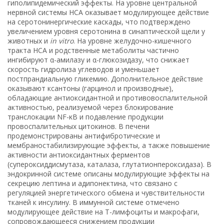
гиполипидемический эффекты. На уровне центральной
нервной системы HCA оказывает модулирующее действие
на серотонинергические каскады, что подтверждено
увеличением уровня серотонина в синаптической щели у
животных и
in vitro
. На уровне желудочно-кишечного
тракта HCA и родственные метаболиты частично
ингибируют α-амилазу и α-глюкозидазу, что снижает
скорость гидролиза углеводов и уменьшает
постпрандиальную гликемию. Дополнительное действие
оказывают ксантоны (гарцинол и производные),
обладающие антиоксидантной и противовоспалительной
активностью, реализуемой через блокирование
транслокации NF-κB и подавление продукции
провоспалительных цитокинов. В печени
продемонстрированы антифибротические и
мембраностабилизирующие эффекты, а также повышение
активности антиоксидантных ферментов
(супероксиддисмутаза, каталаза, глутатионпероксидаза). В
эндокринной системе описаны модулирующие эффекты на
секрецию лептина и адипонектина, что связано с
регуляцией энергетического обмена и чувствительности
тканей к инсулину. В иммунной системе отмечено
модулирующее действие на Т-лимфоциты и макрофаги,
сопровождающееся снижением продукции