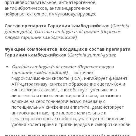
противовоспалительное, антиатерогенное,
антифибротическое, антиканцерогенное,
нейропротекторное, иммуномодулирующее
Состав препарата Гарциния камбоджийская
(
Garcinia
gummi-gutta
):
Garcinia cambogia fruit powder (Порошок
плодов гарцинии камбоджийской)
Функции компонентов, входящих в состав препарата
Гарциния камбоджийская
(
Garcinia gummi-gutta
):
Garcinia cambogia fruit powder (Порошок плодов
гарцинии камбоджийской)
— источник
гидроксилимонной кислоты (HCA), ингибирует фермент
ATP-цитратлиазу, снижает образование ацетил-КоА и
синтез жирных кислот, способствует уменьшению
липогенеза и накопления жировой ткани, оказывает
влияние на серотонинергическую передачу с
потенциальным снижением аппетита, демонстрирует
антиоксидантные, противовоспалительные и
гепатопротекторные свойства, участвует в снижении
уровня холестерина и триглицеридов в сыворотке крови