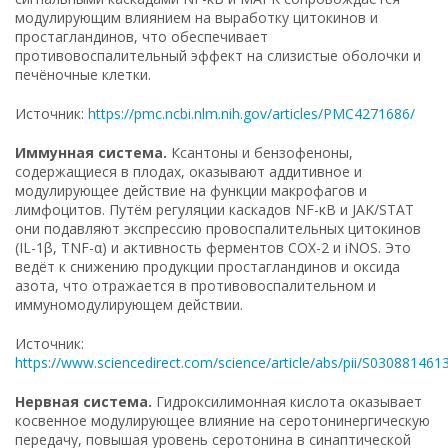
модулирующим влиянием на выработку цитокинов и
простагландинов, что обеспечивает
противовоспалительный эффект на слизистые оболочки и
печёночные клетки.
Источник:
https://pmc.ncbi.nlm.nih.gov/articles/PMC4271686/
Иммунная система.
Ксантоны и бензофеноны,
содержащиеся в плодах, оказывают аддитивное и
модулирующее действие на функции макрофагов и
лимфоцитов. Путём регуляции каскадов NF-κB и JAK/STAT
они подавляют экспрессию провоспалительных цитокинов
(IL-1β, TNF-α) и активность ферментов COX-2 и iNOS. Это
ведёт к снижению продукции простагландинов и оксида
азота, что отражается в противовоспалительном и
иммуномодулирующем действии.
Источник:
https://www.sciencedirect.com/science/article/abs/pii/S03088146
Нервная система.
Гидроксилимонная кислота оказывает
косвенное модулирующее влияние на серотонинергическую
передачу, повышая уровень серотонина в синаптической