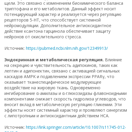
щели. Это связано с изменением биохимического баланса
триптофана и его метаболитов. Данный эффект носит
потенцирующий характер и реализуется через регуляцию
рецепторов 5-HT, что способствует системной
нейромодуляции. Дополнительное антиоксидантное
действие ксантона гарцинола обеспечивает защиту
нейронов от окислительного стресса.
Источник:
https://pubmed.ncbi.nlm.nih.gov/12349913/
Эндокринная и метаболическая регуляция.
Влияние
на секрецию и чувствительность адипокинов, таких как
лептин и адипонектин, связано с активацией сигнальных
каскадов AMPK и подавлением экспрессии PPARγ, что
оказывает тканеспецифическое модулирующее
воздействие на жировую ткань. Одновременно
ингибирование α-амилазы и α-глюкозидазы флавоноидными
компонентами снижает скорость гидролиза углеводов, что
вносит вклад в метаболическую регуляцию гликемии. Эти
эффекты носят системный характер и проявляют синергизм
с липотропным и антиоксидантным действием HCA.
Источник:
https://link.springer.com/article/10.1007/s11745-012-