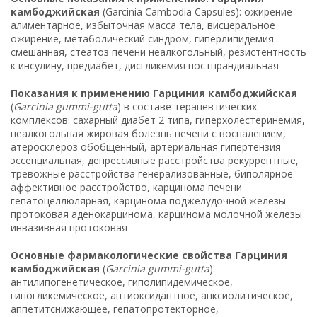
камбоджийская
(Garcinia Cambodia Capsules): ожирение
алиментарное, избыточная масса тела, висцеральное
ожирение, метаболический синдром, гиперлипидемия
смешанная, стеатоз печени неалкогольный, резистентность
к инсулину, предиабет, дисгликемия постпрандиальная
Показания к применению Гарциния камбоджийская
(
Garcinia gummi-gutta
) в составе терапевтических
комплексов: сахарный диабет 2 типа, гиперхолестеринемия,
неалкогольная жировая болезнь печени с воспалением,
атеросклероз обобщённый, артериальная гипертензия
эссенциальная, депрессивные расстройства рекуррентные,
тревожные расстройства генерализованные, биполярное
аффективное расстройство, карцинома печени
гепатоцеллюлярная, карцинома поджелудочной железы
протоковая аденокарцинома, карцинома молочной железы
инвазивная протоковая
Основные фармакологические свойства Гарциния
камбоджийская
(
Garcinia gummi-gutta
):
антилипогенетическое, гиполипидемическое,
гипогликемическое, антиоксидантное, анксиолитическое,
аппетитснижающее, гепатопротекторное,