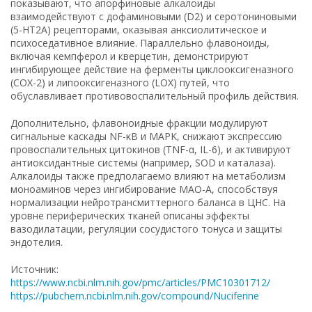
показывают, что апорфиновые алкалоиды
взаимодействуют с дофаминовыми (D2) и серотониновыми
(5-HT2A) рецепторами, оказывая анксиолитическое и
психоседативное влияние. Параллельно флавоноиды,
включая кемпферол и кверцетин, демонстрируют
ингибирующее действие на ферменты циклооксигеназного
(COX-2) и липооксигеназного (LOX) путей, что
обуславливает противовоспалительный профиль действия.
Дополнительно, флавоноидные фракции модулируют
сигнальные каскады NF-κB и MAPK, снижают экспрессию
провоспалительных цитокинов (TNF-α, IL-6), и активируют
антиоксидантные системы (например, SOD и каталаза).
Алкалоиды также предполагаемо влияют на метаболизм
моноаминов через ингибирование МАО-A, способствуя
нормализации нейротрансмиттерного баланса в ЦНС. На
уровне периферических тканей описаны эффекты
вазодилатации, регуляции сосудистого тонуса и защиты
эндотелия.
Источник:
https://www.ncbi.nlm.nih.gov/pmc/articles/PMC10301712/
https://pubchem.ncbi.nlm.nih.gov/compound/Nuciferine