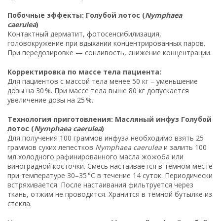
Побочные эффекты: Голубой лотос (
Nymphaea
caerulea
)
Контактный дерматит, фотосенсибилизация,
головокружение при вдыхании концентрированных паров.
При передозировке — сонливость, снижение концентрации.
Корректировка по массе тела пациента:
Для пациентов с массой тела менее 50 кг – уменьшение
дозы на 30 %. При массе тела выше 80 кг допускается
увеличение дозы на 25 %.
Технология приготовления: Масляный инфуз Голубой
лотос (
Nymphaea caerulea
)
Для получения 100 граммов инфуза необходимо взять 25
граммов сухих лепестков
Nymphaea caerulea
и залить 100
мл холодного рафинированного масла жожоба или
виноградной косточки. Смесь настаивается в тёмном месте
при температуре 30–35 °C в течение 14 суток. Периодически
встряхивается. После настаивания фильтруется через
ткань, отжим не проводится. Хранится в тёмной бутылке из
стекла.