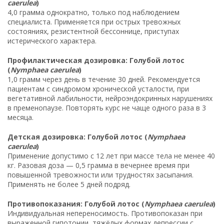
caerulea
)
4,0 грамма однократно, только под наблюдением
специалиста. Применяется при острых тревожных
состояниях, резистентной бессоннице, приступах
истерического характера.
Профилактическая дозировка: Голубой лотос
(
Nymphaea caerulea
)
1,0 грамм через день в течение 30 дней. Рекомендуется
пациентам с синдромом хронической усталости, при
вегетативной лабильности, нейроэндокринных нарушениях
в пременопаузе. Повторять курс не чаще одного раза в 3
месяца.
Детская дозировка: Голубой лотос (
Nymphaea
caerulea
)
Применение допустимо с 12 лет при массе тела не менее 40
кг. Разовая доза — 0,5 грамма в вечернее время при
повышенной тревожности или трудностях засыпания.
Применять не более 5 дней подряд.
Противопоказания: Голубой лотос (
Nymphaea caerulea
)
Индивидуальная непереносимость. Противопоказан при
выраженной гипотонии, тяжёлых формах депрессии с