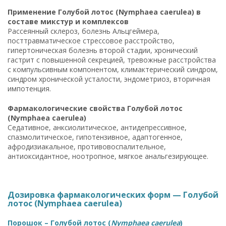
Применение Голубой лотос (Nymphaea caerulea) в
составе микстур и комплексов
Рассеянный склероз, болезнь Альцгеймера,
посттравматическое стрессовое расстройство,
гипертоническая болезнь второй стадии, хронический
гастрит с повышенной секрецией, тревожные расстройства
с компульсивным компонентом, климактерический синдром,
синдром хронической усталости, эндометриоз, вторичная
импотенция.
Фармакологические свойства Голубой лотос
(Nymphaea caerulea)
Седативное, анксиолитическое, антидепрессивное,
спазмолитическое, гипотензивное, адаптогенное,
афродизиакальное, противовоспалительное,
антиоксидантное, ноотропное, мягкое анальгезирующее.
Дозировка фармакологических форм — Голубой
лотос (Nymphaea caerulea)
Порошок – Голубой лотос (
Nymphaea caerulea
)