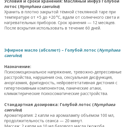
Условия и сроки хранения: Масляный инфуз Голубой
лотос (
Nymphaea caerulea
)
Хранить в плотно закрытой тёмной стеклянной таре при
температуре от +5 до +20 °C, вдали от солнечного света и
нагревательных приборов. Срок хранения — 12 месяцев.
После вскрытия использовать в течение 60 дней.
Эфирное масло (абсолют) – Голубой лотос (
Nymphaea
caerulea
)
Назначение:
Психоэмоциональное напряжение, тревожно-депрессивные
расстройства, нарушения сна, сексуальная дисфункция,
аноргазмия, фригидность, нейровегетативная дистония с
гипертензивным компонентом, панические атаки,
климактерические психосоматические расстройства.
Стандартная дозировка: Голубой лотос (
Nymphaea
caerulea
)
Ароматерапия: 2 капли на аромалампу объёмом 100 мл,
продолжительность сеанса — 20 минут.
Массаж: 2 капли на 10 мл базового масла (жожоба,