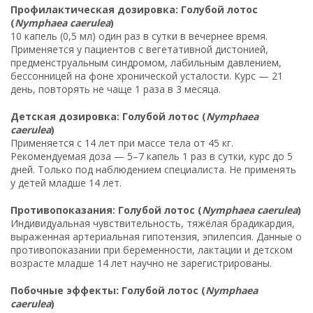
Профилактическая дозировка: Голубой лотос
(
Nymphaea caerulea
)
10 капель (0,5 мл) один раз в сутки в вечернее время.
Применяется у пациентов с вегетативной дистонией,
предменструальным синдромом, лабильным давлением,
бессонницей на фоне хронической усталости. Курс — 21
день, повторять не чаще 1 раза в 3 месяца.
Детская дозировка: Голубой лотос (
Nymphaea
caerulea
)
Применяется с 14 лет при массе тела от 45 кг.
Рекомендуемая доза — 5–7 капель 1 раз в сутки, курс до 5
дней. Только под наблюдением специалиста. Не применять
у детей младше 14 лет.
Противопоказания: Голубой лотос (
Nymphaea caerulea
)
Индивидуальная чувствительность, тяжёлая брадикардия,
выраженная артериальная гипотензия, эпилепсия. Данные о
противопоказании при беременности, лактации и детском
возрасте младше 14 лет научно не зарегистрированы.
Побочные эффекты: Голубой лотос (
Nymphaea
caerulea
)