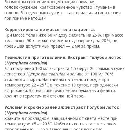
Возможны снижение концентрации внимания,
головокружение, кратковременное чувство «тумана» в
голове. В отдельных случаях — артериальная гипотензия
при приёме натощак.
Корректировка по массе тела пациента:
При массе тела ниже 60 кг дозу снижать на 25 %. При массе
тела выше 90 кг можно увеличить дозировку на 20 %, не
превышая допустимый предел — 2 мл за приём.
Технология приготовления: Экстракт Голубой лотос
(
Nymphaea caerulea
)
Для получения 100 мл экстракта 1:5 берут 20 граммов сухих
лепестков
Nymphaea caerulea
и заливают 100 мл 70 %
этилового спирта. Настаивают в тёмной посуде при
температуре 22 – 25 °C в течение 10 суток, периодически
встряхивая. Затем фильтруют через бумажный фильтр.
Хранят в герметичной стеклянной таре.
Условия и сроки хранения: Экстракт Голубой лотос
(
Nymphaea caerulea
)
Хранить в прохладном, защищённом от света месте при
температуре +5 – +20 °C. Избегать контакта с металлом.
Срок хранения — до 24 месяцев. После вскрытия