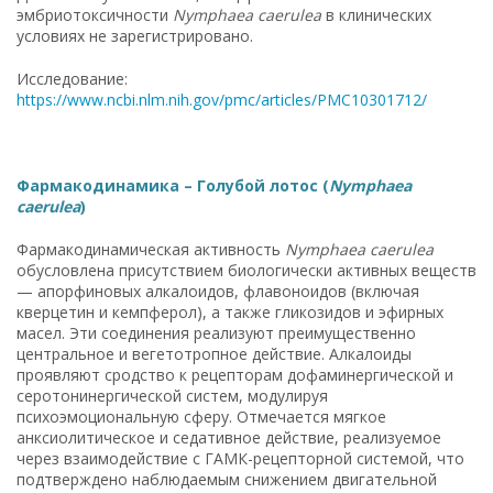
эмбриотоксичности
Nymphaea caerulea
в клинических
условиях не зарегистрировано.
Исследование:
https://www.ncbi.nlm.nih.gov/pmc/articles/PMC10301712/
Фармакодинамика – Голубой лотос (
Nymphaea
caerulea
)
Фармакодинамическая активность
Nymphaea caerulea
обусловлена присутствием биологически активных веществ
— апорфиновых алкалоидов, флавоноидов (включая
кверцетин и кемпферол), а также гликозидов и эфирных
масел. Эти соединения реализуют преимущественно
центральное и вегетотропное действие. Алкалоиды
проявляют сродство к рецепторам дофаминергической и
серотонинергической систем, модулируя
психоэмоциональную сферу. Отмечается мягкое
анксиолитическое и седативное действие, реализуемое
через взаимодействие с ГАМК-рецепторной системой, что
подтверждено наблюдаемым снижением двигательной