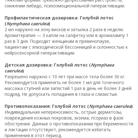
снижении либидо, психоэмоциональной гиперактивации.
Профилактическая дозировка: Голубой лотос
(
Nymphaea caerulea
)
2 мл наружно на зону висков и затылка 2 раза в неделю.
Ароматерапия — 3 капли на салфетку или в аромалампу 1
раз в 3 дня. Подходит женщинам в пременопаузе,
пациентам с эпизодической бессонницей и склонностью к
нейросенсорной гиперактивации.
Детская дозировка: Голубой лотос (
Nymphaea
caerulea
)
Разрешено наружно с 10 лет при массе тела более 30 кг.
Рекомендуется применять не более 1 мл для точечного
массажа ступней или запястий 1 раз в день не более 3 дней
подряд. Не допускать попадания в глаза и слизистые.
Противопоказания: Голубой лотос (
Nymphaea caerulea
)
Индивидуальная непереносимость, острые дерматозы,
повреждения кожных покровов, экзема, псориаз в фазе
обострения. Данные о противопоказании при беременности
и лактации отсутствуют, рекомендуется избегать
применения в этот период.