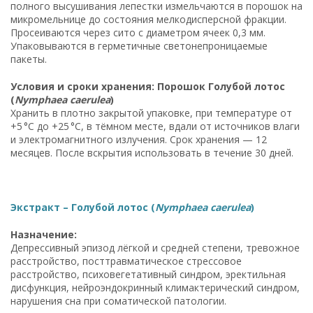
полного высушивания лепестки измельчаются в порошок на
микромельнице до состояния мелкодисперсной фракции.
Просеиваются через сито с диаметром ячеек 0,3 мм.
Упаковываются в герметичные светонепроницаемые
пакеты.
Условия и сроки хранения: Порошок Голубой лотос
(
Nymphaea caerulea
)
Хранить в плотно закрытой упаковке, при температуре от
+5 °C до +25 °C, в тёмном месте, вдали от источников влаги
и электромагнитного излучения. Срок хранения — 12
месяцев. После вскрытия использовать в течение 30 дней.
Экстракт – Голубой лотос (
Nymphaea caerulea
)
Назначение:
Депрессивный эпизод лёгкой и средней степени, тревожное
расстройство, посттравматическое стрессовое
расстройство, психовегетативный синдром, эректильная
дисфункция, нейроэндокринный климактерический синдром,
нарушения сна при соматической патологии.