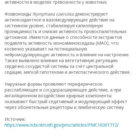
активности в моделях тревожности у животных.
Флавоноиды
Nymphaea caerulea
демонстрируют
антиоксидантное и вазомодулирующее действие на
системном уровне, стабилизируя капиллярную
проницаемость и снижая активность провоспалительных
цитокинов. Имеются данные о способности экстрактов
подавлять активность моноаминоксидазы (МАО), что
косвенно указывает на потенциальную
нейромодулирующую активность и влияние на настроение.
Также выявлено влияние на вегетативную регуляцию
сердечно-сосудистой системы за счёт центральной
седации, мягкой гипотензии и антиспастического действия.
Наружные формы проявляют периферическое
расслабляющее и сосудорасширяющее действие, а при
ингаляционном воздействии эфирные компоненты
оказывают быстрый седативный и модулирующий эффект
через обонятельные рецепторы и лимбическую систему.
Источник:
https://www.ncbi.nlm.nih.gov/pmc/articles/PMC10301712/