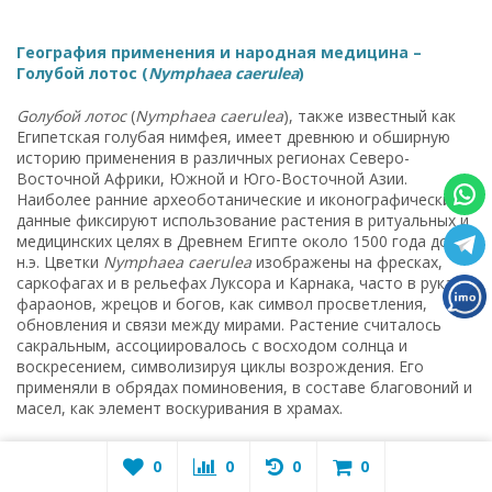
География применения и народная медицина –
Голубой лотос (
Nymphaea caerulea
)
Gолубой лотос
(
Nymphaea caerulea
), также известный как
Египетская голубая нимфея, имеет древнюю и обширную
историю применения в различных регионах Северо-
Восточной Африки, Южной и Юго-Восточной Азии.
Наиболее ранние археоботанические и иконографические
данные фиксируют использование растения в ритуальных и
медицинских целях в Древнем Египте около 1500 года до
н.э. Цветки
Nymphaea caerulea
изображены на фресках,
саркофагах и в рельефах Луксора и Карнака, часто в руках у
фараонов, жрецов и богов, как символ просветления,
обновления и связи между мирами. Растение считалось
сакральным, ассоциировалось с восходом солнца и
воскресением, символизируя циклы возрождения. Его
применяли в обрядах поминовения, в составе благовоний и
масел, как элемент воскуривания в храмах.
В этномедицинской практике жителей долины Нила
0
0
0
0
растение применялось в виде настоев и дымных ингаляций