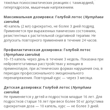
тяжёлых психосоматических реакциях с тахикардией,
гипергидрозом, мышечным напряжением.
Максимальная дозировка: Голубой лотос (
Nymphaea
caerulea
)
40 капель (2 мл) однократно, не более 3 дней подряд.
Применяется при выраженных панических состояниях,
резистентных к растительной седативной терапии. Не
допускать повторного применения в течение 24 часов.
Профилактическая дозировка: Голубой лотос
(
Nymphaea caerulea
)
10–15 капель через день в течение 3 недель. Показана при
нейровегетативных расстройствах у женщин в
пременопаузе, при астенических формах нарушения сна, в
периодах профессионального эмоционального
перенапряжения. Повторный курс — через 3 месяца.
Детская дозировка: Голубой лотос (
Nymphaea
caerulea
)
Не применяется у детей и подростков младше 16 лет. Для
подростков старше 16 лет при весе более 50 кг допустима
однократная доза — 10 капель, курс — не более 3 дней.