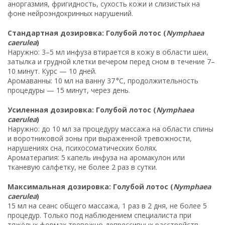
аноргазмия, фригидность, сухость кожи и слизистых на
фоне нейроэндокринных нарушений.
Стандартная дозировка: Голубой лотос (
Nymphaea
caerulea
)
Наружно: 3–5 мл инфуза втирается в кожу в области шеи,
затылка и грудной клетки вечером перед сном в течение 7–
10 минут. Курс — 10 дней.
Аромаванны: 10 мл на ванну 37 °C, продолжительность
процедуры — 15 минут, через день.
Усиленная дозировка: Голубой лотос (
Nymphaea
caerulea
)
Наружно: до 10 мл за процедуру массажа на области спины
и воротниковой зоны при выраженной тревожности,
нарушениях сна, психосоматических болях.
Ароматерапия: 5 капель инфуза на аромакулон или
тканевую салфетку, не более 2 раз в сутки.
Максимальная дозировка: Голубой лотос (
Nymphaea
caerulea
)
15 мл на сеанс общего массажа, 1 раз в 2 дня, не более 5
процедур. Только под наблюдением специалиста при
тяжёлых формах тревожно-депрессивных расстройств,