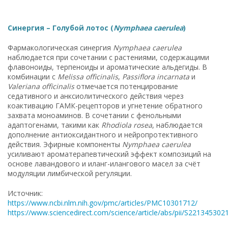
Синергия – Голубой лотос (
Nymphaea caerulea
)
Фармакологическая синергия
Nymphaea caerulea
наблюдается при сочетании с растениями, содержащими
флавоноиды, терпеноиды и ароматические альдегиды. В
комбинации с
Melissa officinalis
,
Passiflora incarnata
и
Valeriana officinalis
отмечается потенцирование
седативного и анксиолитического действия через
коактивацию ГАМК-рецепторов и угнетение обратного
захвата моноаминов. В сочетании с фенольными
адаптогенами, такими как
Rhodiola rosea
, наблюдается
дополнение антиоксидантного и нейропротективного
действия. Эфирные компоненты
Nymphaea caerulea
усиливают ароматерапевтический эффект композиций на
основе лавандового и иланг-илангового масел за счёт
модуляции лимбической регуляции.
Источник:
https://www.ncbi.nlm.nih.gov/pmc/articles/PMC10301712/
https://www.sciencedirect.com/science/article/abs/pii/S22134530