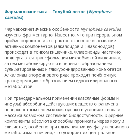
Фармакокинетика – Голубой лотос (
Nymphaea
caerulea
)
Фармакокинетические особенности
Nymphaea caerulea
изучены фрагментарно. Известно, что при пероральном
приёме порошков и экстрактов основное всасывание
активных компонентов (алкалоидов и флавоноидов)
происходит в тонком кишечнике. Флавоноиды частично
подвергаются трансформации микробиотой кишечника,
затем метаболизируются в печени с образованием
сульфатированных и глюкуронидированных конъюгатов.
Алкалоиды апорфинового ряда проходят печёночную
трансформацию с образованием гидроксилированных
метаболитов.
При трансдермальном применении (масляные формы и
инфузы) абсорбция действующих веществ ограничена
поверхностным слоем кожи, однако в условиях тепла и
массажа возможна системная биодоступность. Эфирные
компоненты абсолюта способны проникать через кожу и
слизистые, особенно при вдыхании, минуя фазу первичного
метаболизма в печени, что ускоряет их центральное