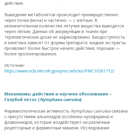
действие.
Выведение метаболитов происходит преимущественно
через почки (моча) и частично — с жёлчью. В
незначительном количестве летучие вещества выводятся
через лёгкие. Данных об аккумуляции в тканях при
терапевтических дозах не зафиксировано. Биодоступность
и кинетика зависят от формы препарата: жидкие экстракты
проявляют более быстрое начало действия, порошки —
более пролонгированное.
Источник:
https://www.ncbi.nlm.nih.gov/pmc/articles/PMC10301712/
Механизмы действия и научное обоснование –
Голубой лотос (
Nymphaea caerulea
)
Фармакологическая активность
Nymphaea caerulea
связана
с присутствием алкалоидов (особенно нусиферина) и
флавоноидов, которые воздействуют на различные
рецепторные и ферментные мишени. Исследования