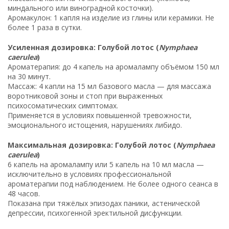
миндального или виноградной косточки).
Аромакулон: 1 капля на изделие из глины или керамики. Не
более 1 раза в сутки.
Усиленная дозировка: Голубой лотос (
Nymphaea
caerulea
)
Ароматерапия: до 4 капель на аромалампу объёмом 150 мл
на 30 минут.
Массаж: 4 капли на 15 мл базового масла — для массажа
воротниковой зоны и стоп при выраженных
психосоматических симптомах.
Применяется в условиях повышенной тревожности,
эмоционального истощения, нарушениях либидо.
Максимальная дозировка: Голубой лотос (
Nymphaea
caerulea
)
6 капель на аромалампу или 5 капель на 10 мл масла —
исключительно в условиях профессиональной
ароматерапии под наблюдением. Не более одного сеанса в
48 часов.
Показана при тяжёлых эпизодах паники, астенической
депрессии, психогенной эректильной дисфункции.