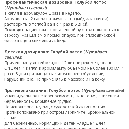
Профилактическая дозировка: Голубой лотос
(
Nymphaea caerulea
)
1 капля в аромакулон 2 раза в неделю.
Аромаванна: 2 капли на эмульгатор (мёд или сливки),
растворить в тёплой ванне 1 раз в 5 дней.
Подходит пациентам с повышенной чувствительностью к
стрессу, женщинам в пременопаузе, при эпизодической
бессоннице и снижении либидо.
Детская дозировка: Голубой лотос (
Nymphaea
caerulea
)
Применение у детей младше 12 лет не рекомендовано.
С 12 лет: 1 капля в аромалампу объёмом не более 100 мл, 1
раз в 3 дня при эмоциональном перевозбуждении,
нарушении сна. Не применять в массаже и на кожу.
Противопоказания: Голубой лотос (
Nymphaea caerulea
)
Индивидуальная непереносимость, гипотония, эпилепсия,
беременность, кормление грудью.
Не использовать у лиц с судорожной активностью.
Противопоказано при остром ларингите, бронхиальной
астме.
Для беременных, кормящих и детей младше 12 лет
противопоказание научно не зарегистрировано, но