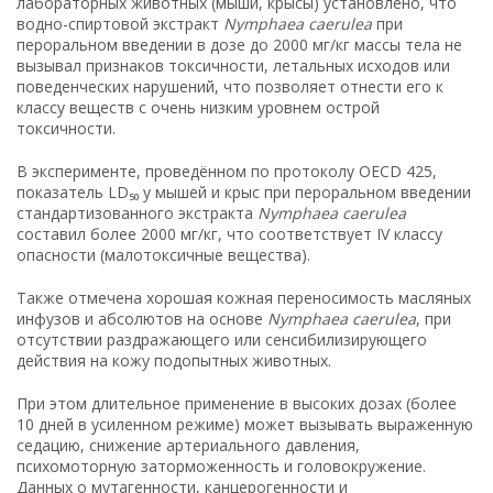
лабораторных животных (мыши, крысы) установлено, что
водно-спиртовой экстракт
Nymphaea caerulea
при
пероральном введении в дозе до 2000 мг/кг массы тела не
вызывал признаков токсичности, летальных исходов или
поведенческих нарушений, что позволяет отнести его к
классу веществ с очень низким уровнем острой
токсичности.
В эксперименте, проведённом по протоколу OECD 425,
показатель LD₅₀ у мышей и крыс при пероральном введении
стандартизованного экстракта
Nymphaea caerulea
составил более 2000 мг/кг, что соответствует IV классу
опасности (малотоксичные вещества).
Также отмечена хорошая кожная переносимость масляных
инфузов и абсолютов на основе
Nymphaea caerulea
, при
отсутствии раздражающего или сенсибилизирующего
действия на кожу подопытных животных.
При этом длительное применение в высоких дозах (более
10 дней в усиленном режиме) может вызывать выраженную
седацию, снижение артериального давления,
психомоторную заторможенность и головокружение.
Данных о мутагенности, канцерогенности и