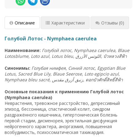
Описание
Характеристики
Отзывы
(0)
Голубой Лотос - Nymphaea caerulea
Наименование:
Голубой лотос, Nymphaea caerulea, Blaue
Lotosblume, Loto azul, Lotus bleu,
الأزرق
اللوتس
,
บัวหลวงสีฟ้า
Синонимы:
Голубая нимфея, Синий лотос, Egyptian Blue
Lotus, Sacred Blue Lily, Blaue Seerose, Loto egipcio azul,
Nymphaea bleu sacré, زنبق أزرق مقدس,
ดอกบัวศักดิ์สิทธิ์สีฟ้า
Основные показания к применению Голубой лотос
(Nymphaea caerulea)
Неврастения, тревожное расстройство, депрессивный
эпизод, бессонница, спастический колит, синдром
раздражённого кишечника, гипертоническая болезнь
первой стадии, дисменорея, эректильная дисфункция
нейрогенного характера, аноргазмия, повышенная
возбудимость, психосоматическая тахикардия.