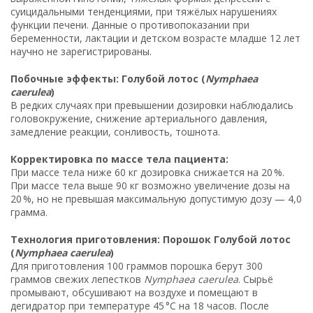
суицидальными тенденциями, при тяжёлых нарушениях
функции печени. Данные о противопоказании при
беременности, лактации и детском возрасте младше 12 лет
научно не зарегистрированы.
Побочные эффекты: Голубой лотос (
Nymphaea
caerulea
)
В редких случаях при превышении дозировки наблюдались
головокружение, снижение артериального давления,
замедление реакции, сонливость, тошнота.
Корректировка по массе тела пациента:
При массе тела ниже 60 кг дозировка снижается на 20 %.
При массе тела выше 90 кг возможно увеличение дозы на
20 %, но не превышая максимальную допустимую дозу — 4,0
грамма.
Технология приготовления: Порошок Голубой лотос
(
Nymphaea caerulea
)
Для приготовления 100 граммов порошка берут 300
граммов свежих лепестков
Nymphaea caerulea
. Сырьё
промывают, обсушивают на воздухе и помещают в
дегидратор при температуре 45 °C на 18 часов. После