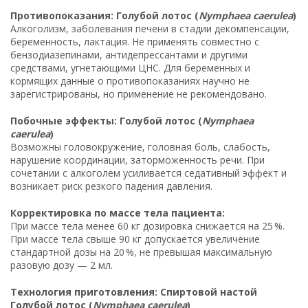
Противопоказания: Голубой лотос (
Nymphaea caerulea
)
Алкоголизм, заболевания печени в стадии декомпенсации,
беременность, лактация. Не применять совместно с
бензодиазепинами, антидепрессантами и другими
средствами, угнетающими ЦНС. Для беременных и
кормящих данные о противопоказаниях научно не
зарегистрированы, но применение не рекомендовано.
Побочные эффекты: Голубой лотос (
Nymphaea
caerulea
)
Возможны головокружение, головная боль, слабость,
нарушение координации, заторможенность речи. При
сочетании с алкоголем усиливается седативный эффект и
возникает риск резкого падения давления.
Корректировка по массе тела пациента:
При массе тела менее 60 кг дозировка снижается на 25 %.
При массе тела свыше 90 кг допускается увеличение
стандартной дозы на 20 %, не превышая максимальную
разовую дозу — 2 мл.
Технология приготовления: Спиртовой настой
Голубой лотос (
Nymphaea caerulea
)