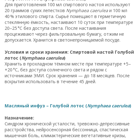
Для приготовления 100 мл спиртового настоя используют
20 граммов сухих лепестков
Nymphaea caerulea
и 100 мл
40 % этилового спирта. Сырьё помещают в герметичную
стеклянную ёмкость, настаивают 10 суток при температуре
20–25 °C без доступа света. После настаивания
процеживают через фильтровальную бумагу, отжим не
допускается. Хранится в светонепроницаемой посуде.
Условия и сроки хранения: Спиртовой настой Голубой
лотос (
Nymphaea caerulea
)
Хранить в прохладном тёмном месте при температуре +5–
+20 °C, без доступа солнечного света и рядом с
источниками ЭМИ. Срок хранения — до 18 месяцев. После
вскрытия использовать в течение 45 дней.
Масляный инфуз – Голубой лотос (
Nymphaea caerulea
)
Назначение:
Синдром хронической усталости, тревожно-депрессивные
расстройства, нейросенсорная бессонница, спастическая
мышечная боль, климактерические вегетативные кризы,