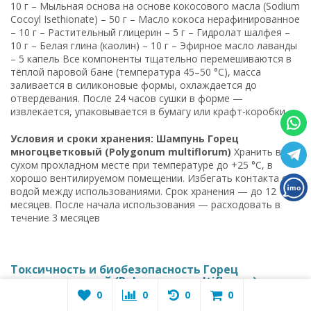
10 г – Мыльная основа на основе кокосового масла (Sodium
Cocoyl Isethionate) – 50 г – Масло кокоса нерафинированное
– 10 г – Растительный глицерин – 5 г – Гидролат шалфея –
10 г – Белая глина (каолин) – 10 г – Эфирное масло лаванды
– 5 капель Все компоненты тщательно перемешиваются в
тёплой паровой бане (температура 45–50 °C), масса
заливается в силиконовые формы, охлаждается до
отвердевания. После 24 часов сушки в форме —
извлекается, упаковывается в бумагу или крафт-коробки
Условия и сроки хранения: Шампунь Горец
многоцветковый (Polygonum multiflorum)
Хранить в
сухом прохладном месте при температуре до +25 °C, в
хорошо вентилируемом помещении. Избегать контакта с
водой между использованиями. Срок хранения — до 12
месяцев. После начала использования — расходовать в
течение 3 месяцев
Токсичность и биобезопасность Горец
многоцветковый (Polygonum multiflorum)
0
0
0
0
Токсикологические исследования
горца