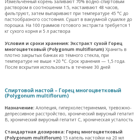
Измельчённый корень заливают 70% водно-спиртовым
раствором в соотношении 1:5, настаивают 48 часов,
фильтруют, затем выпаривают при температуре 45 °C до
пастообразного состояния. Сушат в вакуумной сушилке до
порошка. На 100 граммов готового экстракта требуется 1
кг сухого корня и 5 л раствора
Условия и сроки хранения: Экстракт сухой Горец
многоцветковый (Polygonum multiflorum)
Хранить в
плотно закрытых банках из тёмного стекла, при
температуре не выше +20 °C. Срок хранения — 1,5 года.
После вскрытия использовать в течение 30 дней
Спиртовой настой – Горец многоцветковый
(Polygonum multiflorum)
Назначение:
Алопеция, гиперхолестеринемия, тревожно-
депрессивное расстройство, хронический вирусный гепатит
B, хронический вирусный гепатит C, хроническая усталость
Стандартная дозировка: Горец многоцветковый
(Polygonum multiflorum)
15 капель настойки на 20 мл