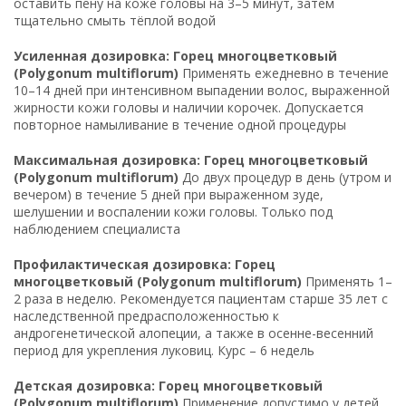
оставить пену на коже головы на 3–5 минут, затем
тщательно смыть тёплой водой
Усиленная дозировка: Горец многоцветковый
(Polygonum multiflorum)
Применять ежедневно в течение
10–14 дней при интенсивном выпадении волос, выраженной
жирности кожи головы и наличии корочек. Допускается
повторное намыливание в течение одной процедуры
Максимальная дозировка: Горец многоцветковый
(Polygonum multiflorum)
До двух процедур в день (утром и
вечером) в течение 5 дней при выраженном зуде,
шелушении и воспалении кожи головы. Только под
наблюдением специалиста
Профилактическая дозировка: Горец
многоцветковый (Polygonum multiflorum)
Применять 1–
2 раза в неделю. Рекомендуется пациентам старше 35 лет с
наследственной предрасположенностью к
андрогенетической алопеции, а также в осенне-весенний
период для укрепления луковиц. Курс – 6 недель
Детская дозировка: Горец многоцветковый
(Polygonum multiflorum)
Применение допустимо у детей