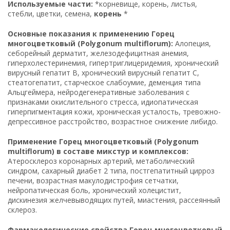
Используемые части:
*корневище, корень, листья,
стебли, цветки, семена,
корень
*
Основные показания к применению Горец
многоцветковый (Polygonum multiflorum):
Алопеция,
себорейный дерматит, железодефицитная анемия,
гиперхолестеринемия, гипертриглицеридемия, хронический
вирусный гепатит B, хронический вирусный гепатит C,
стеатогепатит, старческое слабоумие, деменция типа
Альцгеймера, нейродегенеративные заболевания с
признаками окислительного стресса, идиопатическая
гиперпигментация кожи, хроническая усталость, тревожно-
депрессивное расстройство, возрастное снижение либидо.
Применение Горец многоцветковый (Polygonum
multiflorum) в составе микстур и комплексов:
Атеросклероз коронарных артерий, метаболический
синдром, сахарный диабет 2 типа, постгепатитный цирроз
печени, возрастная макулодистрофия сетчатки,
нейропатическая боль, хронический холецистит,
дискинезия желчевыводящих путей, миастения, рассеянный
склероз.
Фармакологические свойства Горец многоцветковый