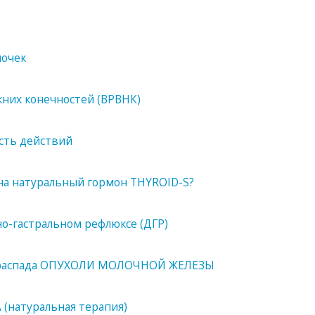
очек
их конечностей (ВРВНК)
ть действий
на натуральный гормон THYROID-S?
о-гастральном рефлюксе (ДГР)
зе распада ОПУХОЛИ МОЛОЧНОЙ ЖЕЛЕЗЫ
натуральная терапия)