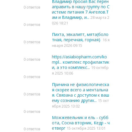
Владимир просил Вас перен
аправить в нашу группу по С
0 ответов
истеме питания 7 Ангелов.Т
ам и Владимир, и...
28 марта 2
026 18:21
0 ответов
Пихта, эвкалипт, мята(боло
тная, перечная, горная)
16 я
0 ответов
нваря 2026 09:15
https://asiabiopharm.com/ko
0 ответов
mpl... комплекс профилактик
и, а это комплекс...
19 октябр
я 2025 10:06
0 ответов
Причина не физиологическа
я скорее всего а ментальна
0 ответов
я. Связана с доступом к ваш
ему сознанию других...
15 окт
ября 2025 13:02
0 ответов
Можжевельник и ель - субб
ота, Сосна вторник, Кедр - ч
етверг
15 октября 2025 13:01
0 ответов