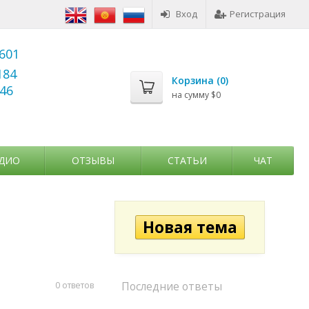
Вход
Регистрация
6601
184
Корзина (
0
)
346
на сумму
$0
ДИО
ОТЗЫВЫ
СТАТЬИ
ЧАТ
0 ответов
Последние ответы