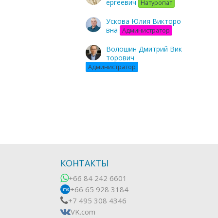
ергеевич
Натуропат
Ускова Юлия Викторо
вна
Администратор
Волошин Дмитрий Вик
торович
Администратор
КОНТАКТЫ
+66 84 242 6601
+66 65 928 3184
imo
+7 495 308 4346
VK.com