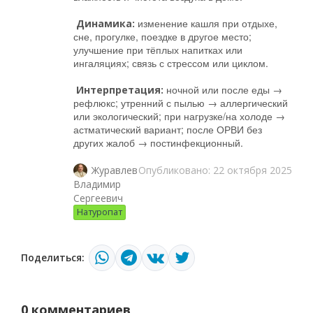
изменение кашля при отдыхе,
Динамика:
сне, прогулке, поездке в другое место;
улучшение при тёплых напитках или
ингаляциях; связь с стрессом или циклом.
ночной или после еды →
Интерпретация:
рефлюкс; утренний с пылью → аллергический
или экологический; при нагрузке/на холоде →
астматический вариант; после ОРВИ без
других жалоб → постинфекционный.
Опубликовано: 22 октября 2025
Журавлев
Владимир
Сергеевич
Натуропат
Поделиться:
0 комментариев