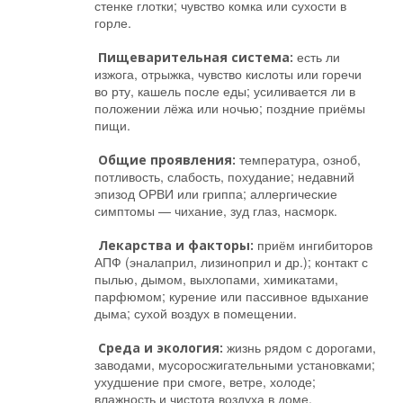
стенке глотки; чувство комка или сухости в
горле.
есть ли
Пищеварительная система:
изжога, отрыжка, чувство кислоты или горечи
во рту, кашель после еды; усиливается ли в
положении лёжа или ночью; поздние приёмы
пищи.
температура, озноб,
Общие проявления:
потливость, слабость, похудание; недавний
эпизод ОРВИ или гриппа; аллергические
симптомы — чихание, зуд глаз, насморк.
приём ингибиторов
Лекарства и факторы:
АПФ (эналаприл, лизиноприл и др.); контакт с
пылью, дымом, выхлопами, химикатами,
парфюмом; курение или пассивное вдыхание
дыма; сухой воздух в помещении.
жизнь рядом с дорогами,
Среда и экология:
заводами, мусоросжигательными установками;
ухудшение при смоге, ветре, холоде;
влажность и чистота воздуха в доме.