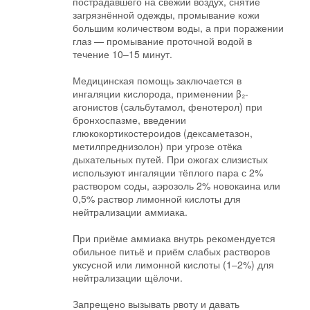
пострадавшего на свежий воздух, снятие
загрязнённой одежды, промывание кожи
большим количеством воды, а при поражении
глаз — промывание проточной водой в
течение 10–15 минут.
Медицинская помощь заключается в
ингаляции кислорода, применении β₂-
агонистов (сальбутамол, фенотерол) при
бронхоспазме, введении
глюкокортикостероидов (дексаметазон,
метилпреднизолон) при угрозе отёка
дыхательных путей. При ожогах слизистых
используют ингаляции тёплого пара с 2%
раствором соды, аэрозоль 2% новокаина или
0,5% раствор лимонной кислоты для
нейтрализации аммиака.
При приёме аммиака внутрь рекомендуется
обильное питьё и приём слабых растворов
уксусной или лимонной кислоты (1–2%) для
нейтрализации щёлочи.
Запрещено вызывать рвоту и давать