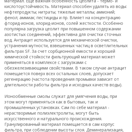
материал. Еще важная особенность цеолита - термо- и
кислотоустойчивость. Материал способен удалять из воды:
нефтепродукты; нитраты; тяжелые металлы; аммоний;
фенол; аммиак; пестициды и пр. Влияет на концентрацию
фторид-ионов, хлорид-ионов, солей жесткости. Особенно
популярна загрузка цеолит при повышенном содержании
азотистых соединений, эффективна для очистки сточных
вод. Антрацит используется для механической очистки,
устранения мутности, взвешенных частиц в осветлительных
фильтрах SF. За счет сорбционной емкости и хорошей
химической стойкости фильтрующий материал может
применяться в комплексе с загрузками с
обезжелезивающими свойствами. В таком случае антрацит
помещается поверх всех остальных слоев, допускает
регенерацию (частота проведения промывки зависит от
длительности работы фильтра и исходных качеств воды).
Ионообменные смолы служат для умягчения воды, при
этом могут применяться как в бытовых, так и
промышленных установках. Сам по себе материал -
нерастворимые полиэлектролиты, могут быть
искусственного и натурального происхождения.
Гранулированный материал помещается в сам корпус
фильтра, при соблюдении высоты слоя. Деминерализация,