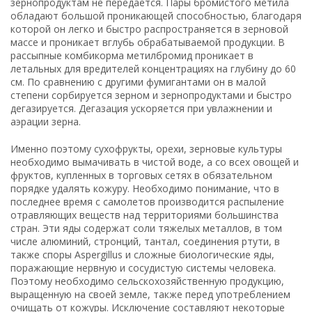
зернопродуктам не передается. Пары бромистого метила
обладают большой проникающей способностью, благодаря
которой он легко и быстро распространяется в зерновой
массе и проникает вглубь обрабатываемой продукции. В
рассыпные комбикорма метилбромид проникает в
летальных для вредителей концентрациях на глубину до 60
см. По сравнению с другими фумигантами он в малой
степени сорбируется зерном и зернопродуктами и быстро
дегазируется. Дегазация ускоряется при увлажнении и
аэрации зерна.
Именно поэтому сухофрукты, орехи, зерновые культуры
необходимо вымачивать в чистой воде, а со всех овощей и
фруктов, купленных в торговых сетях в обязательном
порядке удалять кожуру. Необходимо понимание, что в
последнее время с самолетов производится распыление
отравляющих веществ над территориями большинства
стран. Эти яды содержат соли тяжелых металлов, в том
числе алюминий, стронций, тантал, соединения ртути, в
также споры Aspergillus и сложные биологические яды,
поражающие нервную и сосудистую системы человека.
Поэтому необходимо сельскохозяйственную продукцию,
выращенную на своей земле, также перед употреблением
очищать от кожуры. Исключение составляют некоторые