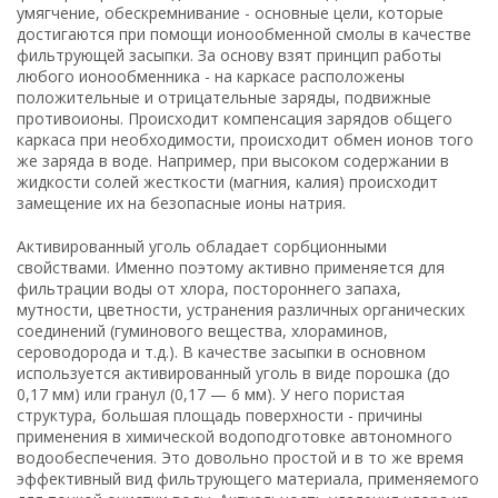
умягчение, обескремнивание - основные цели, которые
достигаются при помощи ионообменной смолы в качестве
фильтрующей засыпки. За основу взят принцип работы
любого ионообменника - на каркасе расположены
положительные и отрицательные заряды, подвижные
противоионы. Происходит компенсация зарядов общего
каркаса при необходимости, происходит обмен ионов того
же заряда в воде. Например, при высоком содержании в
жидкости солей жесткости (магния, калия) происходит
замещение их на безопасные ионы натрия.
Активированный уголь обладает сорбционными
свойствами. Именно поэтому активно применяется для
фильтрации воды от хлора, постороннего запаха,
мутности, цветности, устранения различных органических
соединений (гуминового вещества, хлораминов,
сероводорода и т.д.). В качестве засыпки в основном
используется активированный уголь в виде порошка (до
0,17 мм) или гранул (0,17 — 6 мм). У него пористая
структура, большая площадь поверхности - причины
применения в химической водоподготовке автономного
водообеспечения. Это довольно простой и в то же время
эффективный вид фильтрующего материала, применяемого