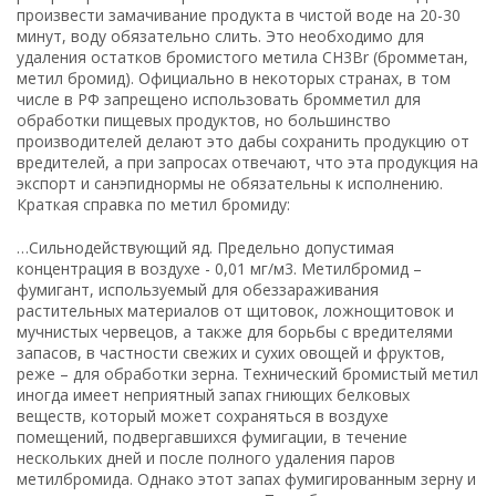
произвести замачивание продукта в чистой воде на 20-30
минут, воду обязательно слить. Это необходимо для
удаления остатков бромистого метила CH3Br (бромметан,
метил бромид). Официально в некоторых странах, в том
числе в РФ запрещено использовать бромметил для
обработки пищевых продуктов, но большинство
производителей делают это дабы сохранить продукцию от
вредителей, а при запросах отвечают, что эта продукция на
экспорт и санэпиднормы не обязательны к исполнению.
Краткая справка по метил бромиду:
…Сильнодействующий яд. Предельно допустимая
концентрация в воздухе - 0,01 мг/м3. Метилбромид –
фумигант, используемый для обеззараживания
растительных материалов от щитовок, ложнощитовок и
мучнистых червецов, а также для борьбы с вредителями
запасов, в частности свежих и сухих овощей и фруктов,
реже – для обработки зерна. Технический бромистый метил
иногда имеет неприятный запах гниющих белковых
веществ, который может сохраняться в воздухе
помещений, подвергавшихся фумигации, в течение
нескольких дней и после полного удаления паров
метилбромида. Однако этот запах фумигированным зерну и