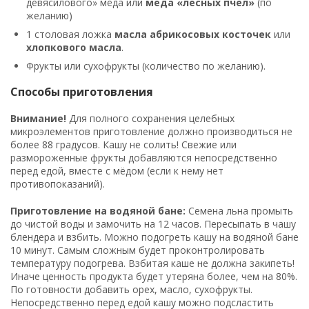
девясилового» мёда или
мёда «лесных пчел»
(по
желанию)
1 столовая ложка
масла абрикосовых косточек
или
хлопкового масла
.
Фрукты или сухофрукты (количество по желанию).
Способы приготовления
Внимание!
Для полного сохранения целебных
микроэлементов приготовление должно производиться не
более 88 градусов. Кашу не солить! Свежие или
размороженные фрукты добавляются непосредственно
перед едой, вместе с мёдом (если к нему нет
противопоказаний).
Приготовление на водяной бане:
Семена льна промыть
до чистой воды и замочить на 12 часов. Пересыпать в чашу
блендера и взбить. Можно подогреть кашу на водяной бане
10 минут. Самым сложным будет проконтролировать
температуру подогрева. Взбитая каше не должна закипеть!
Иначе ценность продукта будет утеряна более, чем на 80%.
По готовности добавить орех, масло, сухофрукты.
Непосредственно перед едой кашу можно подсластить