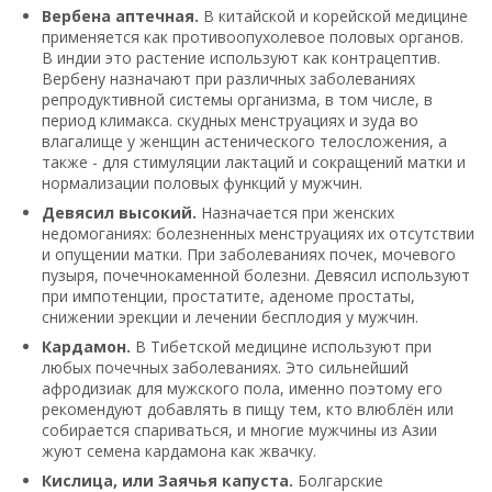
Вербена аптечная.
В китайской и корейской медицине
применяется как противоопухолевое половых органов.
В индии это растение используют как контрацептив.
Вербену назначают при различных заболеваниях
репродуктивной системы организма, в том числе, в
период климакса. скудных менструациях и зуда во
влагалище у женщин астенического телосложения, а
также - для стимуляции лактаций и сокращений матки и
нормализации половых функций у мужчин.
Девясил высокий.
Назначается при женских
недомоганиях: болезненных менструациях их отсутствии
и опущении матки. При заболеваниях почек, мочевого
пузыря, почечнокаменной болезни. Девясил используют
при импотенции, простатите, аденоме простаты,
снижении эрекции и лечении бесплодия у мужчин.
Кардамон.
В Тибетской медицине используют при
любых почечных заболеваниях. Это сильнейший
афродизиак для мужского пола, именно поэтому его
рекомендуют добавлять в пищу тем, кто влюблён или
собирается спариваться, и многие мужчины из Азии
жуют семена кардамона как жвачку.
Кислица, или Заячья капуста.
Болгарские