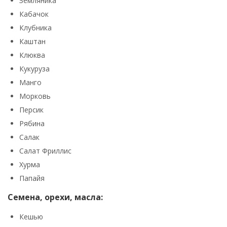
Земляника
Кабачок
Клубника
Каштан
Клюква
Кукуруза
Манго
Морковь
Персик
Рябина
Салак
Салат Фриллис
Хурма
Папайя
Семена, орехи, масла:
Кешью