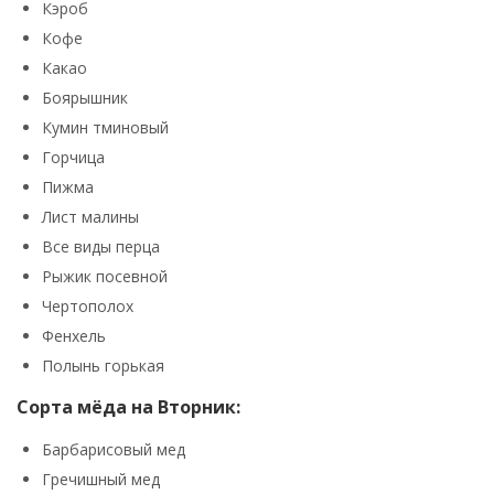
Кэроб
Кофе
Какао
Боярышник
Кумин тминовый
Горчица
Пижма
Лист малины
Все виды перца
Рыжик посевной
Чертополох
Фенхель
Полынь горькая
Сорта мёда на Вторник:
Барбарисовый мед
Гречишный мед