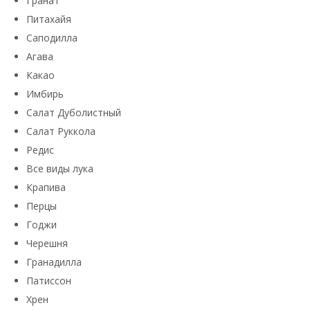
Гранат
Питахайя
Саподилла
Агава
Какао
Имбирь
Салат Дуболистный
Салат Руккола
Редис
Все виды лука
Крапива
Перцы
Годжи
Черешня
Гранадилла
Патиссон
Хрен