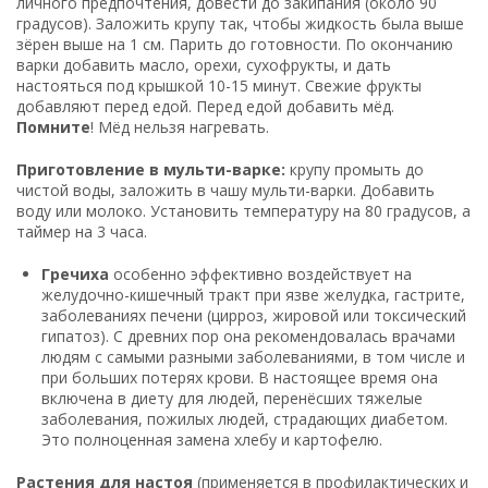
личного предпочтения, довести до закипания (около 90
градусов). Заложить крупу так, чтобы жидкость была выше
зёрен выше на 1 см. Парить до готовности. По окончанию
варки добавить масло, орехи, сухофрукты, и дать
настояться под крышкой 10-15 минут. Свежие фрукты
добавляют перед едой. Перед едой добавить мёд.
Помните
! Мёд нельзя нагревать.
Приготовление в мульти-варке:
крупу промыть до
чистой воды, заложить в чашу мульти-варки. Добавить
воду или молоко. Установить температуру на 80 градусов, а
таймер на 3 часа.
Гречиха
особенно эффективно воздействует на
желудочно-кишечный тракт при язве желудка, гастрите,
заболеваниях печени (цирроз, жировой или токсический
гипатоз). С древних пор она рекомендовалась врачами
людям с самыми разными заболеваниями, в том числе и
при больших потерях крови. В настоящее время она
включена в диету для людей, перенёсших тяжелые
заболевания, пожилых людей, страдающих диабетом.
Это полноценная замена хлебу и картофелю.
Растения для настоя
(применяется в профилактических и