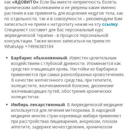
как
«ЯДОВИТО»
Если Вы имеете неприятность болеть
хроническим заболеванием и не уверены какие именно
растения и как применять для исцеления недугов тела, как
по отдельности, так и в совокупности – рекомендуем Вам
записаться на прием к натуропату нажав на эту
ссылку
.
Специалист составит для Вас персональный курс
аюрведической терапии - в процессе персональной
консультации. Также можно записаться на прием по
WhatsApp +74996383184
Барбарис обыкновенный.
Известен целительным
воздействием с глубокой древности. Упоминается как
средство очищающее кровь. Настойки из барбариса
применяются при самых разнообразных кровотечениях.
В качестве желчегонного средства, при гепатите,
холецистите, желчекаменной болезни, дискинезии
желчевыводящих путей, обострения хронических
холециститах.
Имбирь лекарственный
. В Аюрведической медицине
используется для лечения метеоризма. В народной
медицине многих стран корневище имбиря применяют
при расстройствах пищеварения, анорексии, плохом
аппетите, задержке мочеотделения, хроническом