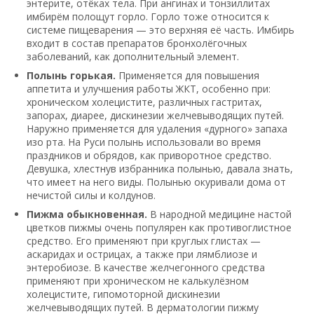
энтерите, отёках тела. При ангинах и тонзиллитах
имбирём полощут горло. Горло тоже относится к
системе пищеварения — это верхняя её часть. Имбирь
входит в состав препаратов бронхолёгочных
заболеваний, как дополнительный элемент.
Полынь горькая.
Применяется для повышения
аппетита и улучшения работы ЖКТ, особенно при:
хроническом холецистите, различных гастритах,
запорах, диарее, дискинезии желчевыводящих путей.
Наружно применяется для удаления «дурного» запаха
изо рта. На Руси полынь использовали во время
праздников и обрядов, как приворотное средство.
Девушка, хлестнув избранника полынью, давала знать,
что имеет на него виды. Полынью окуривали дома от
нечистой силы и колдунов.
Пижма обыкновенная.
В народной медицине настой
цветков пижмы очень популярен как противоглистное
средство. Его применяют при круглых глистах —
аскаридах и острицах, а также при лямблиозе и
энтеробиозе. В качестве желчегонного средства
применяют при хроническом не калькулёзном
холецистите, гипомоторной дискинезии
желчевыводящих путей. В дерматологии пижму