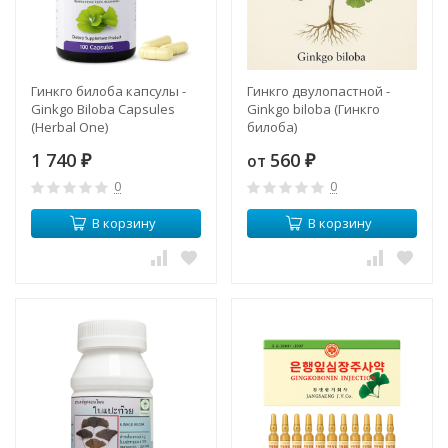
Гинкго билоба капсулы -
Гинкго двулопастной -
Ginkgo Biloba Capsules
Ginkgo biloba (Гинкго
(Herbal One)
билоба)
1 740
560
от
₽
₽
0
0
В корзину
В корзину