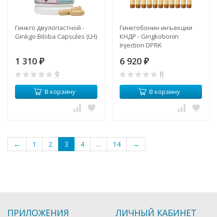
Гинкго двулопастной -
Гинкгобонин инъекции
Ginkgo Biloba Capsules (LH)
КНДР - Gingkobonin
Injection DPRK
1 310
6 920
₽
₽
0
0
В корзину
В корзину
←
1
2
3
4
...
14
→
ПРИЛОЖЕНИЯ
ЛИЧНЫЙ КАБИНЕТ