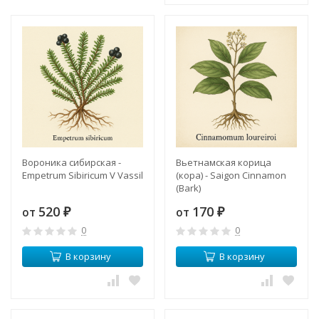
Вороника сибирская -
Вьетнамская корица
Empetrum Sibiricum V Vassil
(кора) - Saigon Cinnamon
(Bark)
520
170
от
от
₽
₽
0
0
В корзину
В корзину