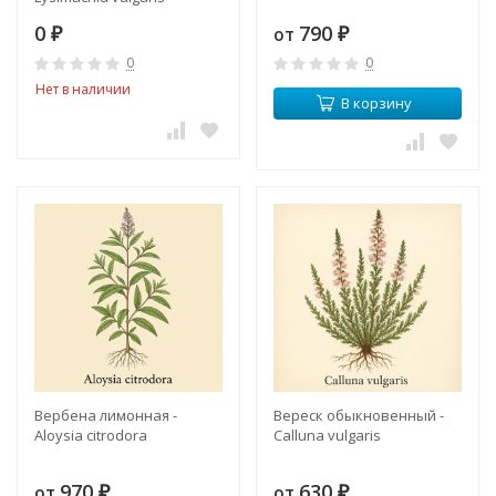
0
790
от
₽
₽
0
0
Нет в наличии
В корзину
Вербена лимонная -
Вереск обыкновенный -
Aloysia citrodora
Calluna vulgaris
970
630
от
от
₽
₽