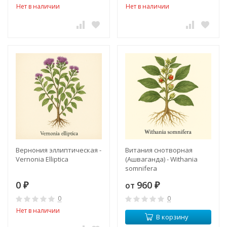
Нет в наличии
Нет в наличии
Вернония эллиптическая -
Витания снотворная
Vernonia Elliptica
(Ашваганда) - Withania
somnifera
0
960
от
₽
₽
0
0
Нет в наличии
В корзину