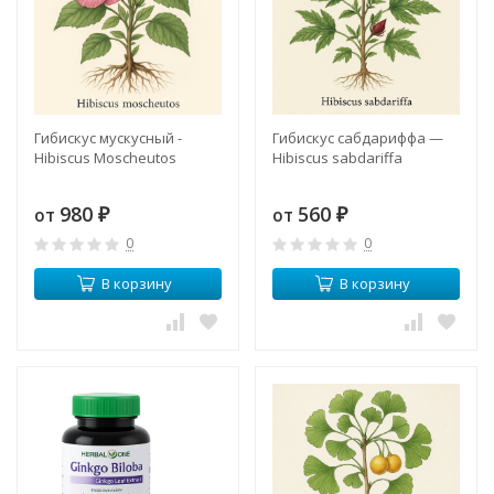
Гибискус мускусный -
Гибискус сабдариффа —
Hibiscus Moscheutos
Hibiscus sabdariffa
980
560
от
от
₽
₽
0
0
В корзину
В корзину