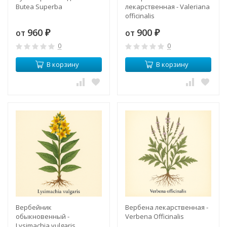
Butea Superba
лекарственная - Valeriana
officinalis
960
900
от
от
₽
₽
0
0
В корзину
В корзину
Вербейник
Вербена лекарственная -
обыкновенный -
Verbena Officinalis
Lysimachia vulgaris