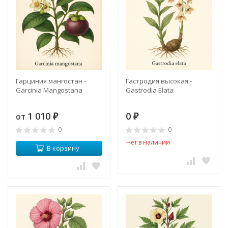
Гарциния мангостан -
Гастродия высокая -
Garcinia Mangostana
Gastrodia Elata
1 010
0
от
₽
₽
0
0
Нет в наличии
В корзину