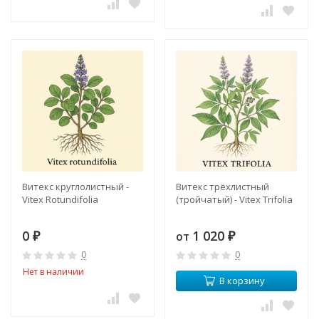
Витекс круглолистный -
Витекс трёхлистный
Vitex Rotundifolia
(тройчатый) - Vitex Trifolia
0
1 020
от
₽
₽
0
0
Нет в наличии
В корзину