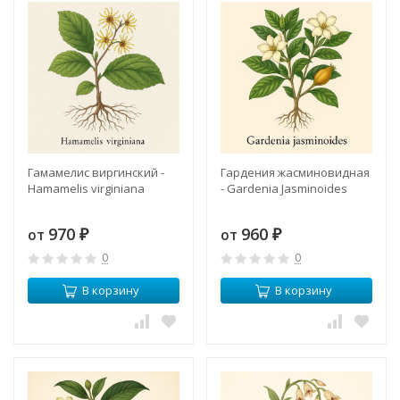
Гамамелис виргинский -
Гардения жасминовидная
Hamamelis virginiana
- Gardenia Jasminoides
970
960
от
от
₽
₽
0
0
В корзину
В корзину