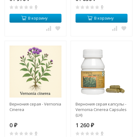
0
0
В корзину
В корзину
Вернония серая - Vernonia
Вернония серая капсулы -
Cinerea
Vernonia Сinerea Capsules
(LH)
0
1 260
₽
₽
0
0