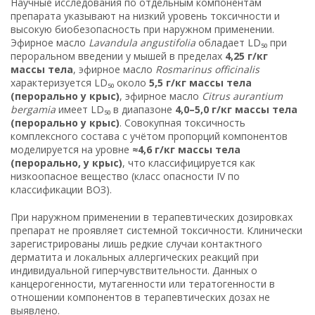
Научные исследования по отдельным компонентам
препарата указывают на низкий уровень токсичности и
высокую биобезопасность при наружном применении.
Эфирное масло
Lavandula angustifolia
обладает LD₅₀ при
пероральном введении у мышей в пределах
4,25 г/кг
массы тела
, эфирное масло
Rosmarinus officinalis
характеризуется LD₅₀ около
5,5 г/кг массы тела
(перорально у крыс)
, эфирное масло
Citrus aurantium
bergamia
имеет LD₅₀ в диапазоне
4,0–5,0 г/кг массы тела
(перорально у крыс)
. Совокупная токсичность
комплексного состава с учётом пропорций компонентов
моделируется на уровне
≈4,6 г/кг массы тела
(перорально, у крыс)
, что классифицируется как
низкоопасное вещество (класс опасности IV по
классификации ВОЗ).
При наружном применении в терапевтических дозировках
препарат не проявляет системной токсичности. Клинически
зарегистрированы лишь редкие случаи контактного
дерматита и локальных аллергических реакций при
индивидуальной гиперчувствительности. Данных о
канцерогенности, мутагенности или тератогенности в
отношении компонентов в терапевтических дозах не
выявлено.