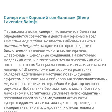
Синергия: «Хороший сон бальзам (Sleep
Lavender Balm)»
Фармакологическая синергия компонентов бальзама
определяется совместным действием эфирных масел
Lavandula angustifolia
,
Rosmarinus officinalis
и
Citrus
aurantium bergamia
, каждое из которых содержит
биологически активные моно- и сесквитерпены,
флавоноиды и фенольные соединения. На клеточных
моделях (in vitro) и в экспериментах на животных (in vivo)
показано, что комбинация линалоола и линалилацетата из
лаванды с 1,8-цинеолом и камфором из розмарина
обладает аддитивным и частично потенцирующим
эффектом в отношении ингибирования провоспалительных
медиаторов, включая интерлейкин-6 и фактор некроза
опухоли α. Добавление бергамотового масла, богатого
лимоненом и бергаптеном, усиливает антиоксидантный
потенциал смеси за счёт модуляции активности
супероксиддисмутазы и каталазы, что подтверждено
экспериментально в исследованиях окислительного