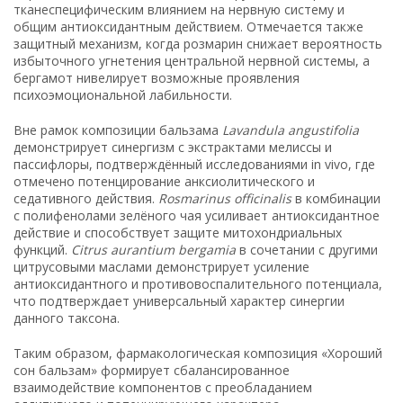
тканеспецифическим влиянием на нервную систему и
общим антиоксидантным действием. Отмечается также
защитный механизм, когда розмарин снижает вероятность
избыточного угнетения центральной нервной системы, а
бергамот нивелирует возможные проявления
психоэмоциональной лабильности.
Вне рамок композиции бальзама
Lavandula angustifolia
демонстрирует синергизм с экстрактами мелиссы и
пассифлоры, подтверждённый исследованиями in vivo, где
отмечено потенцирование анксиолитического и
седативного действия.
Rosmarinus officinalis
в комбинации
с полифенолами зелёного чая усиливает антиоксидантное
действие и способствует защите митохондриальных
функций.
Citrus aurantium bergamia
в сочетании с другими
цитрусовыми маслами демонстрирует усиление
антиоксидантного и противовоспалительного потенциала,
что подтверждает универсальный характер синергии
данного таксона.
Таким образом, фармакологическая композиция «Хороший
сон бальзам» формирует сбалансированное
взаимодействие компонентов с преобладанием