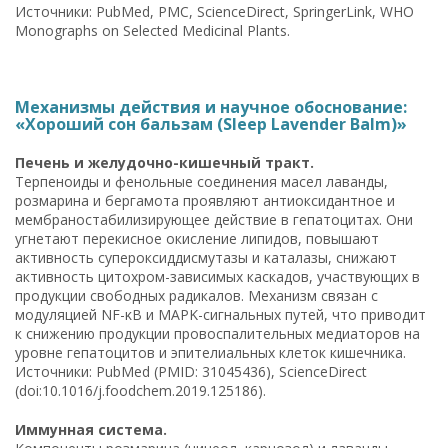
Источники: PubMed, PMC, ScienceDirect, SpringerLink, WHO
Monographs on Selected Medicinal Plants.
Механизмы действия и научное обоснование:
«Хороший сон бальзам (Sleep Lavender Balm)»
Печень и желудочно-кишечный тракт.
Терпеноиды и фенольные соединения масел лаванды,
розмарина и бергамота проявляют антиоксидантное и
мембраностабилизирующее действие в гепатоцитах. Они
угнетают перекисное окисление липидов, повышают
активность супероксиддисмутазы и каталазы, снижают
активность цитохром-зависимых каскадов, участвующих в
продукции свободных радикалов. Механизм связан с
модуляцией NF-κB и MAPK-сигнальных путей, что приводит
к снижению продукции провоспалительных медиаторов на
уровне гепатоцитов и эпителиальных клеток кишечника.
Источники: PubMed (PMID: 31045436), ScienceDirect
(doi:10.1016/j.foodchem.2019.125186).
Иммунная система.