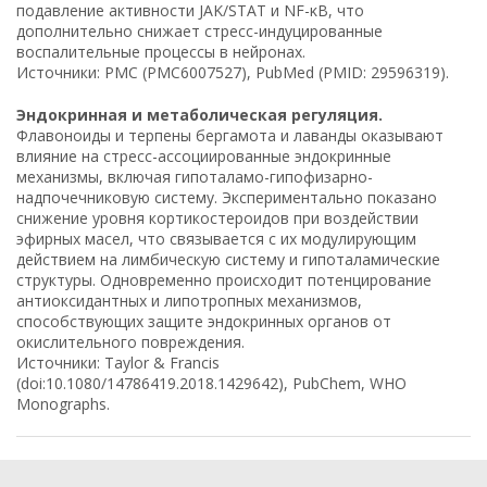
подавление активности JAK/STAT и NF-κB, что
дополнительно снижает стресс-индуцированные
воспалительные процессы в нейронах.
Источники: PMC (PMC6007527), PubMed (PMID: 29596319).
Эндокринная и метаболическая регуляция.
Флавоноиды и терпены бергамота и лаванды оказывают
влияние на стресс-ассоциированные эндокринные
механизмы, включая гипоталамо-гипофизарно-
надпочечниковую систему. Экспериментально показано
снижение уровня кортикостероидов при воздействии
эфирных масел, что связывается с их модулирующим
действием на лимбическую систему и гипоталамические
структуры. Одновременно происходит потенцирование
антиоксидантных и липотропных механизмов,
способствующих защите эндокринных органов от
окислительного повреждения.
Источники: Taylor & Francis
(doi:10.1080/14786419.2018.1429642), PubChem, WHO
Monographs.