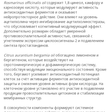
Rosmarinus officinalis oil
содержит 1,8-цинеол, камфору и
карнозовую кислоту, которые модулируют активность
антиоксидантных ферментов и оказывают
нейропротекторное действие. Они влияют на уровень
ацетилхолина через ингибирование ацетилхолинэстеразы,
что обусловливает когнитивный модулирующий эффект.
Дополнительно розмарин обладает умеренной
противовоспалительной активностью, связанной с
угнетением экспрессии циклооксигеназы-2 и подавлением
синтеза простагландинов.
Citrus aurantium bergamia oil
обогащено лимоненом и
бергаптеном, которые воздействуют на
серотонинергическую и дофаминергическую систему,
способствуя модуляции эмоционального состояния. Кроме
того, бергамот усиливает антиоксидантный потенциал
клеток за счёт активации ферментов антиоксидантной
защиты и снижения уровня активных форм кислорода. На
клеточном уровне установлено его участие в подавлении
продукции провоспалительных цитокинов и стабилизации
мембранных структур.
В совокупности компоненты формируют системное