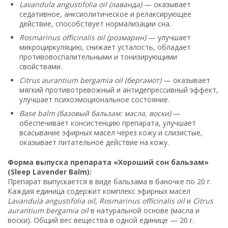
Lavandula angustifolia oil (лаванда)
— оказывает
седативное, анксиолитическое и релаксирующее
действие, способствует нормализации сна.
Rosmarinus officinalis oil (розмарин)
— улучшает
микроциркуляцию, снижает усталость, обладает
противовоспалительными и тонизирующими
свойствами.
Citrus aurantium bergamia oil (бергамот)
— оказывает
мягкий противотревожный и антидепрессивный эффект,
улучшает психоэмоциональное состояние.
Base balm (базовый бальзам: масла, воски)
—
обеспечивает консистенцию препарата, улучшает
всасывание эфирных масел через кожу и слизистые,
оказывает питательное действие на кожу.
Форма выпуска препарата «Хороший сон бальзам»
(Sleep Lavender Balm):
Препарат выпускается в виде бальзама в баночке по 20 г.
Каждая единица содержит комплекс эфирных масел
Lavandula angustifolia oil
,
Rosmarinus officinalis oil
и
Citrus
aurantium bergamia oil
в натуральной основе (масла и
воски). Общий вес вещества в одной единице — 20 г.