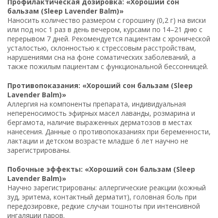
Профилактическая дозировка: «Хороший сон
бальзам (Sleep Lavender Balm)»
Наносить количество размером с горошину (0,2 г) на виски
или под нос 1 раз в день вечером, курсами по 14–21 дню с
перерывом 7 дней. Рекомендуется пациентам с хронической
усталостью, склонностью к стрессовым расстройствам,
нарушениями сна на фоне соматических заболеваний, а
также пожилым пациентам с функциональной бессонницей.
Противопоказания: «Хороший сон бальзам (Sleep
Lavender Balm)»
Аллергия на компоненты препарата, индивидуальная
непереносимость эфирных масел лаванды, розмарина и
бергамота, наличие выраженных дерматозов в местах
нанесения. Данные о противопоказаниях при беременности,
лактации и детском возрасте младше 6 лет научно не
зарегистрированы.
Побочные эффекты: «Хороший сон бальзам (Sleep
Lavender Balm)»
Научно зарегистрированы: аллергические реакции (кожный
зуд, эритема, контактный дерматит), головная боль при
передозировке, редкие случаи тошноты при интенсивной
ингаляции паров.