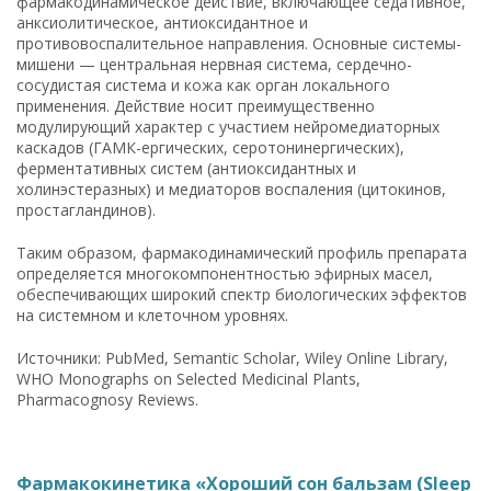
фармакодинамическое действие, включающее седативное,
анксиолитическое, антиоксидантное и
противовоспалительное направления. Основные системы-
мишени — центральная нервная система, сердечно-
сосудистая система и кожа как орган локального
применения. Действие носит преимущественно
модулирующий характер с участием нейромедиаторных
каскадов (ГАМК-ергических, серотонинергических),
ферментативных систем (антиоксидантных и
холинэстеразных) и медиаторов воспаления (цитокинов,
простагландинов).
Таким образом, фармакодинамический профиль препарата
определяется многокомпонентностью эфирных масел,
обеспечивающих широкий спектр биологических эффектов
на системном и клеточном уровнях.
Источники: PubMed, Semantic Scholar, Wiley Online Library,
WHO Monographs on Selected Medicinal Plants,
Pharmacognosy Reviews.
Фармакокинетика «Хороший сон бальзам (Sleep