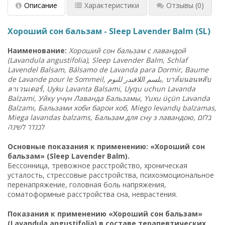
Описание
Характеристики
Отзывы
(0)
Хороший сон бальзам - Sleep Lavender Balm (SL)
Наименование:
Хороший сон бальзам с лавандой
(Lavandula angustifolia), Sleep Lavender Balm, Schlaf
Lavendel Balsam, Bálsamo de Lavanda para Dormir, Baume
de Lavande pour le Sommeil,
للنوم
اللافندر
بلسم
, บาล์มนอนหลับ
ลาเวนเดอร์, Uyku Lavanta Balsami, Uyqu uchun Lavanda
Balzami, Уйку үчүн Лаванда Бальзамы, Yuxu üçün Lavanda
Balzamı, Бальзами хоби барои хоб, Miego levandų balzamas,
Miega lavandas balzams, Бальзам для сну з лавандою,
בלזם
לבנדר
לשינה
Основные показания к применению: «Хороший сон
бальзам» (Sleep Lavender Balm).
Бессонница, тревожное расстройство, хроническая
усталость, стрессовые расстройства, психоэмоциональное
перенапряжение, головная боль напряжения,
соматоформные расстройства сна, неврастения.
Показания к применению «Хороший сон бальзам»
(Lavandula angustifolia) в составе терапевтических