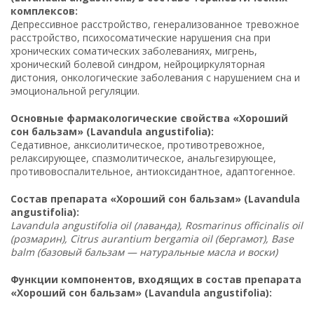
комплексов:
Депрессивное расстройство, генерализованное тревожное
расстройство, психосоматические нарушения сна при
хронических соматических заболеваниях, мигрень,
хронический болевой синдром, нейроциркуляторная
дистония, онкологические заболевания с нарушением сна и
эмоциональной регуляции.
Основные фармакологические свойства «Хороший
сон бальзам» (Lavandula angustifolia):
Седативное, анксиолитическое, противотревожное,
релаксирующее, спазмолитическое, анальгезирующее,
противовоспалительное, антиоксидантное, адаптогенное.
Состав препарата «Хороший сон бальзам» (Lavandula
angustifolia):
Lavandula angustifolia oil (лаванда), Rosmarinus officinalis oil
(розмарин), Citrus aurantium bergamia oil (бергамот), Base
balm (базовый бальзам — натуральные масла и воски)
Функции компонентов, входящих в состав препарата
«Хороший сон бальзам» (Lavandula angustifolia):