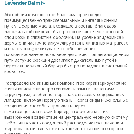
Lavender Balm)»
Абсорбция компонентов бальзама происходит
преимущественно трансдермальным и ингаляционным
путём. Эфирные масла, входящие в состав, благодаря
липофильной природе, быстро проникают через роговой
слой кожи и слизистые оболочки. На уровне эпидермиса и
дермы они частично аккумулируются в липидных матриксах
и волосяных фолликулах, что обеспечивает
пролонгированное локальное действие. При ингаляционном
пути летучие фракции достигают дыхательных путей и
через альвеолярный барьер быстро попадают в системный
кровоток.
Распределение активных компонентов характеризуется их
связыванием с липопротеинами плазмы и тканевыми
структурами, особенно в органах с высоким содержанием
липидов, включая нервную ткань. Терпеноиды и фенольные
соединения способны проникать через
гематоэнцефалический барьер, что объясняет их
выраженное воздействие на центральную нервную систему.
Небольшая часть соединений распределяется в печени и
жировой ткани, где может накапливаться при повторных