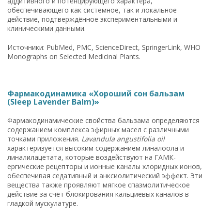
аддитивного и потенцирующего характера,
обеспечивающего как системное, так и локальное
действие, подтверждённое экспериментальными и
клиническими данными.
Источники: PubMed, PMC, ScienceDirect, SpringerLink, WHO
Monographs on Selected Medicinal Plants.
Фармакодинамика «Хороший сон бальзам
(Sleep Lavender Balm)»
Фармакодинамические свойства бальзама определяются
содержанием комплекса эфирных масел с различными
точками приложения.
Lavandula angustifolia oil
характеризуется высоким содержанием линалоола и
линалилацетата, которые воздействуют на ГАМК-
ергические рецепторы и ионные каналы хлоридных ионов,
обеспечивая седативный и анксиолитический эффект. Эти
вещества также проявляют мягкое спазмолитическое
действие за счёт блокирования кальциевых каналов в
гладкой мускулатуре.