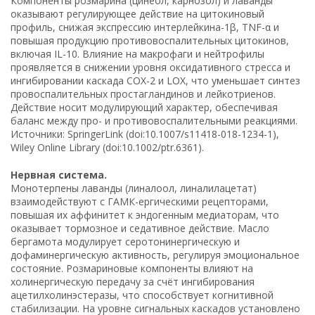
Компоненты розмарина (цинеол, карнозол) и лаванды
оказывают регулирующее действие на цитокиновый
профиль, снижая экспрессию интерлейкина-1β, TNF-α и
повышая продукцию противовоспалительных цитокинов,
включая IL-10. Влияние на макрофаги и нейтрофилы
проявляется в снижении уровня оксидативного стресса и
ингибировании каскада COX-2 и LOX, что уменьшает синтез
провоспалительных простагландинов и лейкотриенов.
Действие носит модулирующий характер, обеспечивая
баланс между про- и противовоспалительными реакциями.
Источники: SpringerLink (doi:10.1007/s11418-018-1234-1),
Wiley Online Library (doi:10.1002/ptr.6361).
Нервная система.
Монотерпены лаванды (линалоол, линалилацетат)
взаимодействуют с ГАМК-ергическими рецепторами,
повышая их аффинитет к эндогенным медиаторам, что
оказывает тормозное и седативное действие. Масло
бергамота модулирует серотонинергическую и
дофаминергическую активность, регулируя эмоциональное
состояние. Розмариновые компоненты влияют на
холинергическую передачу за счёт ингибирования
ацетилхолинэстеразы, что способствует когнитивной
стабилизации. На уровне сигнальных каскадов установлено