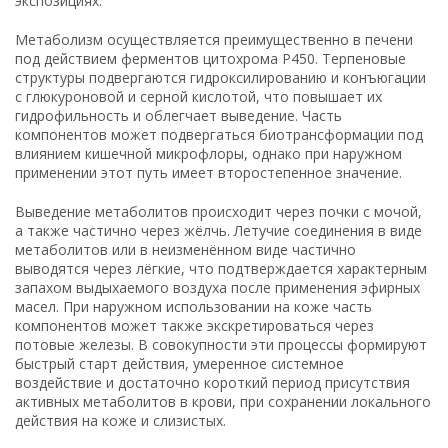
экспозициях.
Метаболизм осуществляется преимущественно в печени
под действием ферментов цитохрома P450. Терпеновые
структуры подвергаются гидроксилированию и конъюгации
с глюкуроновой и серной кислотой, что повышает их
гидрофильность и облегчает выведение. Часть
компонентов может подвергаться биотрансформации под
влиянием кишечной микрофлоры, однако при наружном
применении этот путь имеет второстепенное значение.
Выведение метаболитов происходит через почки с мочой,
а также частично через жёлчь. Летучие соединения в виде
метаболитов или в неизменённом виде частично
выводятся через лёгкие, что подтверждается характерным
запахом выдыхаемого воздуха после применения эфирных
масел. При наружном использовании на коже часть
компонентов может также экскретироваться через
потовые железы. В совокупности эти процессы формируют
быстрый старт действия, умеренное системное
воздействие и достаточно короткий период присутствия
активных метаболитов в крови, при сохранении локального
действия на коже и слизистых.