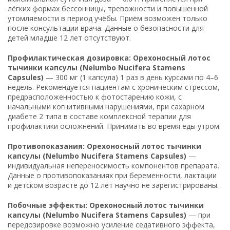
лёгких формах бессонницы, тревожности и повышенной
утомляемости в период учёбы. Приём возможен только
после консультации врача. Данные о безопасности для
детей младше 12 лет отсутствуют.
Профилактическая дозировка: Орехоносный лотос
тычинки капсулы (Nelumbo Nucifera Stamens
Capsules)
— 300 мг (1 капсула) 1 раз в день курсами по 4–6
недель. Рекомендуется пациентам с хроническим стрессом,
предрасположенностью к фотостарению кожи, с
начальными когнитивными нарушениями, при сахарном
диабете 2 типа в составе комплексной терапии для
профилактики осложнений. Принимать во время еды утром.
Противопоказания: Орехоносный лотос тычинки
капсулы (Nelumbo Nucifera Stamens Capsules)
—
индивидуальная непереносимость компонентов препарата.
Данные о противопоказаниях при беременности, лактации
и детском возрасте до 12 лет научно не зарегистрированы.
Побочные эффекты: Орехоносный лотос тычинки
капсулы (Nelumbo Nucifera Stamens Capsules)
— при
передозировке возможно усиление седативного эффекта,