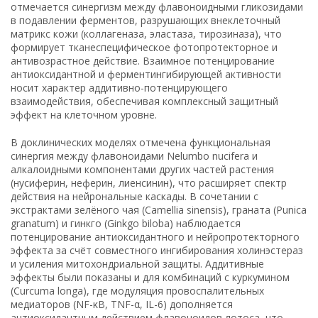
отмечается синергизм между флавоноидными гликозидами
в подавлении ферментов, разрушающих внеклеточный
матрикс кожи (коллагеназа, эластаза, тирозиназа), что
формирует тканеспецифическое фотопротекторное и
антивозрастное действие. Взаимное потенцирование
антиоксидантной и ферментингибирующей активности
носит характер аддитивно-потенцирующего
взаимодействия, обеспечивая комплексный защитный
эффект на клеточном уровне.
В доклинических моделях отмечена функциональная
синергия между флавоноидами Nelumbo nucifera и
алкалоидными компонентами других частей растения
(нусиферин, неферин, лиенсинин), что расширяет спектр
действия на нейрональные каскады. В сочетании с
экстрактами зелёного чая (Camellia sinensis), граната (Punica
granatum) и гинкго (Ginkgo biloba) наблюдается
потенцирование антиоксидантного и нейропротекторного
эффекта за счёт совместного ингибирования холинэстераз
и усиления митохондриальной защиты. Аддитивные
эффекты были показаны и для комбинаций с куркумином
(Curcuma longa), где модуляция провоспалительных
медиаторов (NF-κB, TNF-α, IL-6) дополняется
антиоксидантным действием флавоноидов лотоса, что