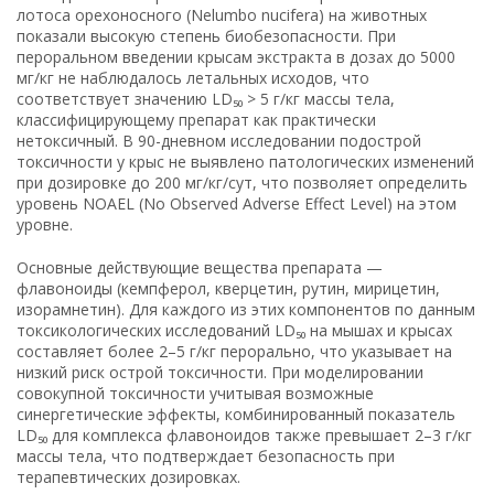
лотоса орехоносного (Nelumbo nucifera) на животных
показали высокую степень биобезопасности. При
пероральном введении крысам экстракта в дозах до 5000
мг/кг не наблюдалось летальных исходов, что
соответствует значению LD₅₀ > 5 г/кг массы тела,
классифицирующему препарат как практически
нетоксичный. В 90-дневном исследовании подострой
токсичности у крыс не выявлено патологических изменений
при дозировке до 200 мг/кг/сут, что позволяет определить
уровень NOAEL (No Observed Adverse Effect Level) на этом
уровне.
Основные действующие вещества препарата —
флавоноиды (кемпферол, кверцетин, рутин, мирицетин,
изорамнетин). Для каждого из этих компонентов по данным
токсикологических исследований LD₅₀ на мышах и крысах
составляет более 2–5 г/кг перорально, что указывает на
низкий риск острой токсичности. При моделировании
совокупной токсичности учитывая возможные
синергетические эффекты, комбинированный показатель
LD₅₀ для комплекса флавоноидов также превышает 2–3 г/кг
массы тела, что подтверждает безопасность при
терапевтических дозировках.