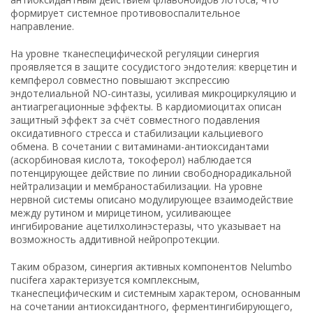
формирует системное противовоспалительное
направление.
На уровне тканеспецифической регуляции синергия
проявляется в защите сосудистого эндотелия: кверцетин и
кемпферол совместно повышают экспрессию
эндотелиальной NO-синтазы, усиливая микроциркуляцию и
антиагрегационные эффекты. В кардиомиоцитах описан
защитный эффект за счёт совместного подавления
оксидативного стресса и стабилизации кальциевого
обмена. В сочетании с витаминами-антиоксидантами
(аскорбиновая кислота, токоферол) наблюдается
потенцирующее действие по линии свободнорадикальной
нейтрализации и мембраностабилизации. На уровне
нервной системы описано модулирующее взаимодействие
между рутином и мирицетином, усиливающее
ингибирование ацетилхолинэстеразы, что указывает на
возможность аддитивной нейропротекции.
Таким образом, синергия активных компонентов Nelumbo
nucifera характеризуется комплексным,
тканеспецифическим и системным характером, основанным
на сочетании антиоксидантного, ферментингибирующего,