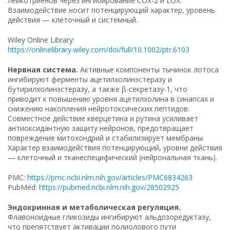
лейкотриенов через ингибирование COX-2 и LOX.
Взаимодействие носит потенцирующий характер, уровень
действия — клеточный и системный.
Wiley Online Library:
https://onlinelibrary.wiley.com/doi/full/10.1002/ptr.6103
Нервная система.
Активные компоненты тычинок лотоса
ингибируют ферменты ацетилхолинэстеразу и
бутирилхолинэстеразу, а также β-секретазу-1, что
приводит к повышению уровня ацетилхолина в синапсах и
снижению накопления нейротоксических пептидов.
Совместное действие кверцетина и рутина усиливает
антиоксидантную защиту нейронов, предотвращает
повреждение митохондрий и стабилизирует мембраны.
Характер взаимодействия потенцирующий, уровни действия
— клеточный и тканеспецифический (нейрональная ткань).
PMC:
https://pmc.ncbi.nlm.nih.gov/articles/PMC6834263
PubMed:
https://pubmed.ncbi.nlm.nih.gov/28502925
Эндокринная и метаболическая регуляция.
Флавоноидные гликозиды ингибируют альдозоредуктазу,
что препятствует активации полиолового пути