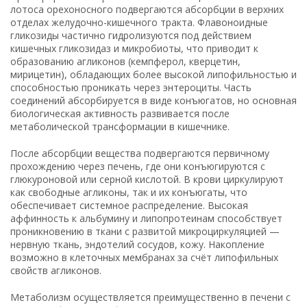
лотоса орехоносного подвергаются абсорбции в верхних
отделах желудочно-кишечного тракта. Флавоноидные
гликозиды частично гидролизуются под действием
кишечных гликозидаз и микробиоты, что приводит к
образованию агликонов (кемпферол, кверцетин,
мирицетин), обладающих более высокой липофильностью и
способностью проникать через энтероциты. Часть
соединений абсорбируется в виде конъюгатов, но основная
биологическая активность развивается после
метаболической трансформации в кишечнике.
После абсорбции вещества подвергаются первичному
прохождению через печень, где они конъюгируются с
глюкуроновой или серной кислотой. В крови циркулируют
как свободные агликоны, так и их конъюгаты, что
обеспечивает системное распределение. Высокая
аффинность к альбумину и липопротеинам способствует
проникновению в ткани с развитой микроциркуляцией —
нервную ткань, эндотелий сосудов, кожу. Накопление
возможно в клеточных мембранах за счёт липофильных
свойств агликонов.
Метаболизм осуществляется преимущественно в печени с