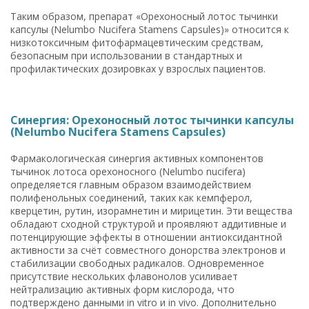
Таким образом, препарат «Орехоносный лотос тычинки
капсулы (Nelumbo Nucifera Stamens Capsules)» относится к
низкотоксичным фитофармацевтическим средствам,
безопасным при использовании в стандартных и
профилактических дозировках у взрослых пациентов.
Синергия: Орехоносный лотос тычинки капсулы
(Nelumbo Nucifera Stamens Capsules)
Фармакологическая синергия активных компонентов
тычинок лотоса орехоносного (Nelumbo nucifera)
определяется главным образом взаимодействием
полифенольных соединений, таких как кемпферол,
кверцетин, рутин, изорамнетин и мирицетин. Эти вещества
обладают сходной структурой и проявляют аддитивные и
потенцирующие эффекты в отношении антиоксидантной
активности за счёт совместного донорства электронов и
стабилизации свободных радикалов. Одновременное
присутствие нескольких флавонолов усиливает
нейтрализацию активных форм кислорода, что
подтверждено данными in vitro и in vivo. Дополнительно