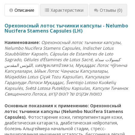
Описание
Характеристики
Отзывы
(0)
Орехоносный лотос тычинки капсулы - Nelumbo
Nucifera Stamens Capsules (LH)
Наименование:
Орехоносный лотос тычинки капсулы,
Nelumbo Nucifera Stamens Capsules, Indischer Lotus
Staubblätter Kapseln, Cápsulas de Estambres de Loto
Sagrado, Gélules d’Étamines de Lotus Sacré,
سداة
كبسولات
المقدس
اللوتس
,
แคปซูลเกสรบัวหลวง
, Муқаддас Лотос Чўгинча
Капсулалари, Ыйык Лотос Чаңчасы Капсулалары,
Müqəddəs Lotus Çiçək Tozu Kapsulları, Капсулаҳои
Гардолуди Лотоси Муқаддас, Šventojo Lotoso Kuokelių
Kapsulės, Svētā Lotosa Putekšņu Kapsulas, Капсули Тичинок
Священного Лотоса,
קדוש
לוטוס
של
אבקנים
כמוסות
Основные показания к применению: Орехоносный
лотос тычинки капсулы (Nelumbo Nucifera Stamens
Capsules).
Фотостарение кожи, гиперпигментация кожи,
диабетическая катаракта, диабетическая нейропатия,
болезнь Альцгеймера начальной стадии, стресс-
индуцированная мышечная усталость, бессонница лёгкой