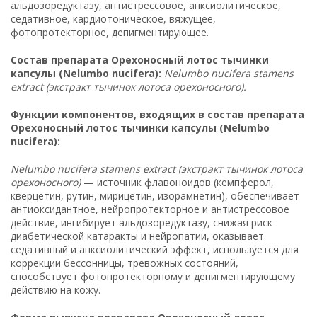
альдозоредуктазу, антистрессовое, анксиолитическое,
седативное, кардиотоническое, вяжущее,
фотопротекторное, депигментирующее.
Состав препарата Орехоносный лотос тычинки
капсулы (Nelumbo nucifera):
Nelumbo nucifera stamens
extract (экстракт тычинок лотоса орехоносного).
Функции компонентов, входящих в состав препарата
Орехоносный лотос тычинки капсулы (Nelumbo
nucifera):
Nelumbo nucifera stamens extract (экстракт тычинок лотоса
орехоносного)
— источник флавоноидов (кемпферол,
кверцетин, рутин, мирицетин, изорамнетин), обеспечивает
антиоксидантное, нейропротекторное и антистрессовое
действие, ингибирует альдозоредуктазу, снижая риск
диабетической катаракты и нейропатии, оказывает
седативный и анксиолитический эффект, используется для
коррекции бессонницы, тревожных состояний,
способствует фотопротекторному и депигментирующему
действию на кожу.