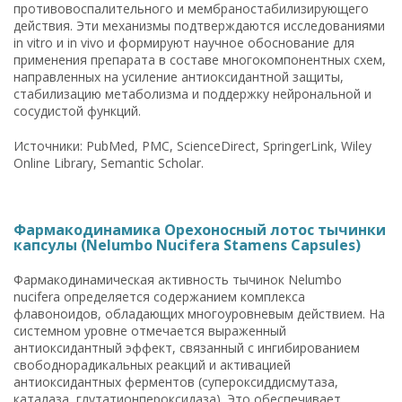
противовоспалительного и мембраностабилизирующего
действия. Эти механизмы подтверждаются исследованиями
in vitro и in vivo и формируют научное обоснование для
применения препарата в составе многокомпонентных схем,
направленных на усиление антиоксидантной защиты,
стабилизацию метаболизма и поддержку нейрональной и
сосудистой функций.
Источники: PubMed, PMC, ScienceDirect, SpringerLink, Wiley
Online Library, Semantic Scholar.
Фармакодинамика Орехоносный лотос тычинки
капсулы (Nelumbo Nucifera Stamens Capsules)
Фармакодинамическая активность тычинок Nelumbo
nucifera определяется содержанием комплекса
флавоноидов, обладающих многоуровневым действием. На
системном уровне отмечается выраженный
антиоксидантный эффект, связанный с ингибированием
свободнорадикальных реакций и активацией
антиоксидантных ферментов (супероксиддисмутаза,
каталаза, глутатионпероксидаза). Это обеспечивает