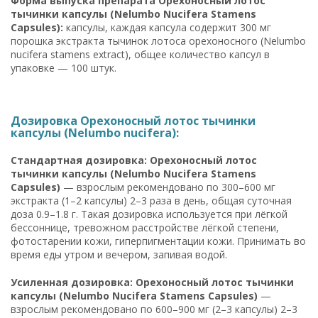
Форма выпуска препарата Орехоносный лотос
тычинки капсулы (Nelumbo Nucifera Stamens
Capsules):
капсулы, каждая капсула содержит 300 мг
порошка экстракта тычинок лотоса орехоносного (Nelumbo
nucifera stamens extract), общее количество капсул в
упаковке — 100 штук.
Дозировка Орехоносный лотос тычинки
капсулы (Nelumbo nucifera):
Стандартная дозировка: Орехоносный лотос
тычинки капсулы (Nelumbo Nucifera Stamens
Capsules)
— взрослым рекомендовано по 300–600 мг
экстракта (1–2 капсулы) 2–3 раза в день, общая суточная
доза 0.9–1.8 г. Такая дозировка используется при лёгкой
бессоннице, тревожном расстройстве лёгкой степени,
фотостарении кожи, гиперпигментации кожи. Принимать во
время еды утром и вечером, запивая водой.
Усиленная дозировка: Орехоносный лотос тычинки
капсулы (Nelumbo Nucifera Stamens Capsules)
—
взрослым рекомендовано по 600–900 мг (2–3 капсулы) 2–3