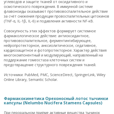
углеводов и защите тканей от оксидативного и
осмотического повреждения. В иммунной системе
флавоноиды оказывают противовоспалительное действие
за счёт снижения продукции провоспалительных цитокинов
(TNF-α, IL-1β, IL-6) и подавления активности NF-κB.
Совокупность этих эффектов формирует системное
фармакологическое действие: антиоксидантное,
противовоспалительное, ферментингибирующее,
нейропротекторное, анксиолитическое, седативное,
кардиозащитное и фотопротекторное. Характер действия
многокомпонентный и модулирующий, направленный на
поддержание гомеостаза клеточных систем и
предотвращение структурного повреждения тканей.
Источники: PubMed, PMC, ScienceDirect, SpringerLink, Wiley
Online Library, Semantic Scholar.
Фармакокинетика Орехоносный лотос тычинки
капсулы (Nelumbo Nucifera Stamens Capsules)
При пероральном приёме активные вещества тычинок