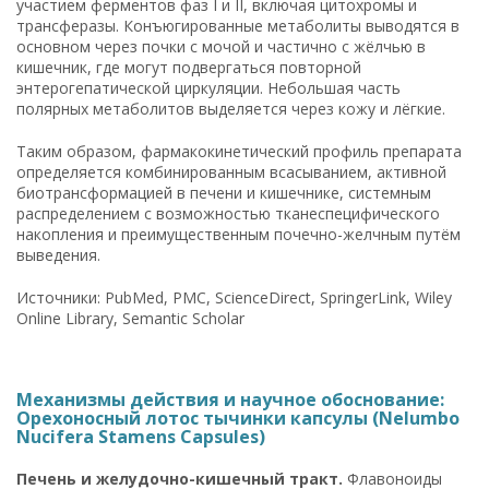
участием ферментов фаз I и II, включая цитохромы и
трансферазы. Конъюгированные метаболиты выводятся в
основном через почки с мочой и частично с жёлчью в
кишечник, где могут подвергаться повторной
энтерогепатической циркуляции. Небольшая часть
полярных метаболитов выделяется через кожу и лёгкие.
Таким образом, фармакокинетический профиль препарата
определяется комбинированным всасыванием, активной
биотрансформацией в печени и кишечнике, системным
распределением с возможностью тканеспецифического
накопления и преимущественным почечно-желчным путём
выведения.
Источники: PubMed, PMC, ScienceDirect, SpringerLink, Wiley
Online Library, Semantic Scholar
Механизмы действия и научное обоснование:
Орехоносный лотос тычинки капсулы (Nelumbo
Nucifera Stamens Capsules)
Печень и желудочно-кишечный тракт.
Флавоноиды