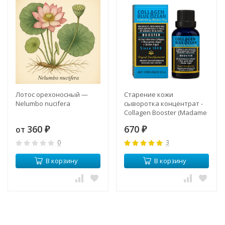
Лотос орехоносный —
Старение кожи
Nelumbo nucifera
сыворотка концентрат -
Collagen Booster (Madame
Heng)
360
670
от
₽
₽
0
3
В корзину
В корзину