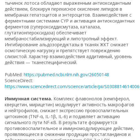
тычинок лотоса обладают выраженным антиоксидантным
действием, блокируя перекисное окисление липидов в
мембранах гепатоцитов и энтероцитов. Взаимодействие с
ферментными системами CYP и активация антиоксидантных
ферментов (супероксиддисмутаза, каталаза,
глутатионпероксидаза) обеспечивает
мембраностабилизирующий и липотропный эффект.
Ингибирование альдозоредуктазы в тканях ЖКТ снижает
осмотическую нагрузку и препятствует повреждению
слизистой. Характер взаимодействия аддитивный, уровень
действия — тканеспецифический.
PubMed:
https://pubmed.ncbi.nlm.nih.gov/26050148
ScienceDirect:
https://www.sciencedirect.com/science/article/pii/S030881461400
Иммунная система.
Комплекс флавонолов (кемпферол,
кверцетин, мирицетин) модулирует активность макрофагов
и нейтрофилов, снижает экспрессию провоспалительных
цитокинов (TNF-α, IL-1β, IL-6) и подавляет активацию
сигнального пути NF-κB. В результате формируется
противовоспалительное и иммуномодулирующее действие,
проявляющееся в снижении продукции простагландинов и