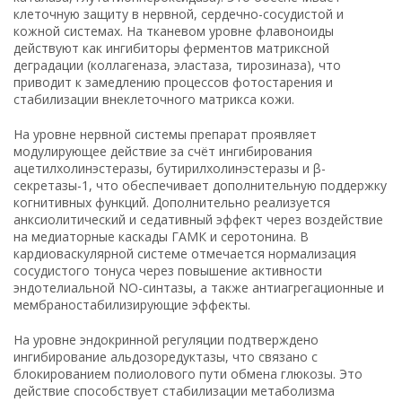
клеточную защиту в нервной, сердечно-сосудистой и
кожной системах. На тканевом уровне флавоноиды
действуют как ингибиторы ферментов матриксной
деградации (коллагеназа, эластаза, тирозиназа), что
приводит к замедлению процессов фотостарения и
стабилизации внеклеточного матрикса кожи.
На уровне нервной системы препарат проявляет
модулирующее действие за счёт ингибирования
ацетилхолинэстеразы, бутирилхолинэстеразы и β-
секретазы-1, что обеспечивает дополнительную поддержку
когнитивных функций. Дополнительно реализуется
анксиолитический и седативный эффект через воздействие
на медиаторные каскады ГАМК и серотонина. В
кардиоваскулярной системе отмечается нормализация
сосудистого тонуса через повышение активности
эндотелиальной NO-синтазы, а также антиагрегационные и
мембраностабилизирующие эффекты.
На уровне эндокринной регуляции подтверждено
ингибирование альдозоредуктазы, что связано с
блокированием полиолового пути обмена глюкозы. Это
действие способствует стабилизации метаболизма