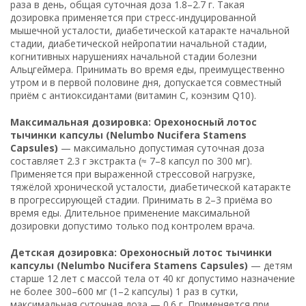
раза в день, общая суточная доза 1.8–2.7 г. Такая
дозировка применяется при стресс-индуцированной
мышечной усталости, диабетической катаракте начальной
стадии, диабетической нейропатии начальной стадии,
когнитивных нарушениях начальной стадии болезни
Альцгеймера. Принимать во время еды, преимущественно
утром и в первой половине дня, допускается совместный
приём с антиоксидантами (витамин С, коэнзим Q10).
Максимальная дозировка: Орехоносный лотос
тычинки капсулы (Nelumbo Nucifera Stamens
Capsules)
— максимально допустимая суточная доза
составляет 2.3 г экстракта (≈ 7–8 капсул по 300 мг).
Применяется при выраженной стрессовой нагрузке,
тяжёлой хронической усталости, диабетической катаракте
в прогрессирующей стадии. Принимать в 2–3 приёма во
время еды. Длительное применение максимальной
дозировки допустимо только под контролем врача.
Детская дозировка: Орехоносный лотос тычинки
капсулы (Nelumbo Nucifera Stamens Capsules)
— детям
старше 12 лет с массой тела от 40 кг допустимо назначение
не более 300–600 мг (1–2 капсулы) 1 раз в сутки,
максимальная суточная доза — 0.6 г. Применяется при