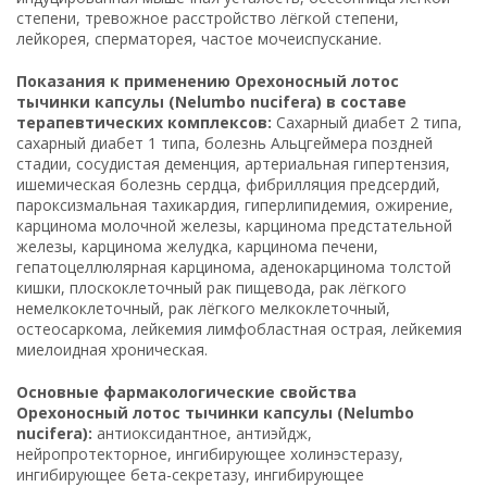
степени, тревожное расстройство лёгкой степени,
лейкорея, сперматорея, частое мочеиспускание.
Показания к применению Орехоносный лотос
тычинки капсулы (Nelumbo nucifera) в составе
терапевтических комплексов:
Сахарный диабет 2 типа,
сахарный диабет 1 типа, болезнь Альцгеймера поздней
стадии, сосудистая деменция, артериальная гипертензия,
ишемическая болезнь сердца, фибрилляция предсердий,
пароксизмальная тахикардия, гиперлипидемия, ожирение,
карцинома молочной железы, карцинома предстательной
железы, карцинома желудка, карцинома печени,
гепатоцеллюлярная карцинома, аденокарцинома толстой
кишки, плоскоклеточный рак пищевода, рак лёгкого
немелкоклеточный, рак лёгкого мелкоклеточный,
остеосаркома, лейкемия лимфобластная острая, лейкемия
миелоидная хроническая.
Основные фармакологические свойства
Орехоносный лотос тычинки капсулы (Nelumbo
nucifera):
антиоксидантное, антиэйдж,
нейропротекторное, ингибирующее холинэстеразу,
ингибирующее бета-секретазу, ингибирующее