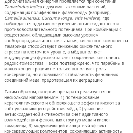
Дополнительная синергия проявляется при сочетании
Tamarindus indica
с другими таксонами растений,
содержащих полифенолы и флавоноиды (например,
Camellia sinensis
,
Curcuma longa
,
Vitis vinifera
), где
наблюдается аддитивное усиление антиоксидантного и
противовоспалительного потенциала. При комбинации с
веществами, обладающими высоким уровнем
свободнорадикального связывания, кислотные компоненты
тамаринда способствуют снижению окислительного
стресса на клеточном уровне, а мёд выполняет
модулирующую функцию за счёт сохранения клеточного
редокс-гомеостаза. Также подтверждено, что парабены в
малых концентрациях не только выполняют роль
консерванта, но и повышают стабильность фенольных
соединений мёда, предотвращая их деградацию.
Таким образом, синергия препарата реализуется по
нескольким направлениям: 1) потенцирование
кератолитического и обновляющего эффекта кислот за
счёт увлажняющего действия мёда, 2) усиление
антиоксидантной активности за счёт аддитивного
взаимодействия фенольных структур мёда и кислот
тамаринда, 3) модулирующий и защитный эффект
консервирующих компонентов, сохраняющих активность