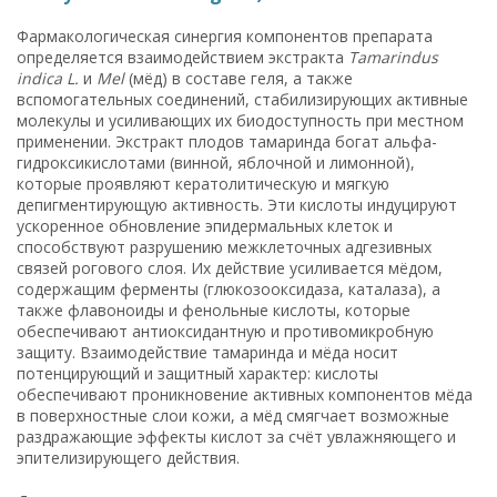
Фармакологическая синергия компонентов препарата
определяется взаимодействием экстракта
Tamarindus
indica L.
и
Mel
(мёд) в составе геля, а также
вспомогательных соединений, стабилизирующих активные
молекулы и усиливающих их биодоступность при местном
применении. Экстракт плодов тамаринда богат альфа-
гидроксикислотами (винной, яблочной и лимонной),
которые проявляют кератолитическую и мягкую
депигментирующую активность. Эти кислоты индуцируют
ускоренное обновление эпидермальных клеток и
способствуют разрушению межклеточных адгезивных
связей рогового слоя. Их действие усиливается мёдом,
содержащим ферменты (глюкозооксидаза, каталаза), а
также флавоноиды и фенольные кислоты, которые
обеспечивают антиоксидантную и противомикробную
защиту. Взаимодействие тамаринда и мёда носит
потенцирующий и защитный характер: кислоты
обеспечивают проникновение активных компонентов мёда
в поверхностные слои кожи, а мёд смягчает возможные
раздражающие эффекты кислот за счёт увлажняющего и
эпителизирующего действия.