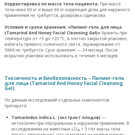
Корректировка по массе тела пациента:
При массе
тела ниже 60 кг и выше 60 кг коррекция дозы для наружного
применения не требуется, дозировка одинакова.
Условия и сроки хранения: «Пилинг-гель для лица
(Tamarind And Honey Facial Cleansing Gel)»
Хранить при
температуре от +5 до +25 °C, в плотно закрытой упаковке,
избегать прямого солнечного света. Экранирование от
ЭМИ не требуется. Срок хранения — 24 месяца. После
вскрытия упаковки использовать в течение 6 месяцев.
Токсичность и биобезопасность – Пилинг-гель
для лица (Tamarind And Honey Facial Cleansing
Gel)
По данным исследований отдельных компонентов
препарата:
Tamarindus indica L. (экстракт плодов)
—
нетоксичен при пероральном и наружном применении. В
исследованиях на животных LD₅₀ > 5 г/кг массы тела
(крысы, перорально), что указывает на крайне низкую