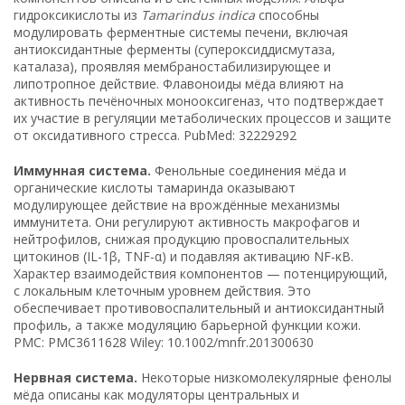
гидроксикислоты из
Tamarindus indica
способны
модулировать ферментные системы печени, включая
антиоксидантные ферменты (супероксиддисмутаза,
каталаза), проявляя мембраностабилизирующее и
липотропное действие. Флавоноиды мёда влияют на
активность печёночных монооксигеназ, что подтверждает
их участие в регуляции метаболических процессов и защите
от оксидативного стресса. PubMed: 32229292
Иммунная система.
Фенольные соединения мёда и
органические кислоты тамаринда оказывают
модулирующее действие на врождённые механизмы
иммунитета. Они регулируют активность макрофагов и
нейтрофилов, снижая продукцию провоспалительных
цитокинов (IL-1β, TNF-α) и подавляя активацию NF-κB.
Характер взаимодействия компонентов — потенцирующий,
с локальным клеточным уровнем действия. Это
обеспечивает противовоспалительный и антиоксидантный
профиль, а также модуляцию барьерной функции кожи.
PMC: PMC3611628 Wiley: 10.1002/mnfr.201300630
Нервная система.
Некоторые низкомолекулярные фенолы
мёда описаны как модуляторы центральных и