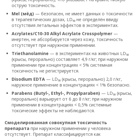
острую токсичность.
Mel (мёд)
— безопасен, не имеет данных о токсичности
в терапевтических дозах, LD₅₀ не определён ввиду
отсутствия летальных эффектов в экспериментах.
Acrylates/C10-30 Alkyl Acrylate Crosspolymer
—
инертен, не абсорбируется через кожу, токсичность
отсутствует при наружном применении.
Triethanolamine
— в экспериментах на животных LD₅₀
(крысы, перорально) составляет 4,9 г/кг; при наружном
применении при концентрациях < 5% системная
токсичность не регистрируется.
Disodium EDTA
— LD₅₀ (крысы, перорально) 2,0 г/кг,
наружное применение в концентрациях < 1% безопасно.
Parabens (Butyl-, Ethyl-, Propylparaben)
— LD₅₀ (крысы,
перорально) варьирует от 6 до 8 г/кг; при наружном
применении в концентрациях < 0,5% системные
токсические эффекты не наблюдаются.
Смоделированная совокупная токсичность
препарата
при наружном применении у человека
отсутствует. Препарат классифицируется как