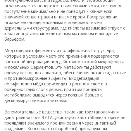
молекулярной массы и гидрофильности. Их абсорбция
ограничивается поверхностными слоями кожи, системное
поступление минимально и не приводит к клинически
значимой концентрации в плазме крови. Распределение
ограничено эпидермальными и поверхностными
дермальными структурами, где кислоты взаимодействуют с
кератиноцитами, межклеточным матриксом и липидным
барьером.
Мёд содержит ферменты и полифенольные структуры,
которые в условиях местного применения подвергаются
частичной деградации под действием кожной микрофлоры
и локальных ферментов. Эти метаболиты действуют
преимущественно локально, обеспечивая антиоксидантные
и противомикробные эффекты. Биодеградация
полифенолов мёда происходит в роговом слое и в
поверхностных слоях дермы, при этом продукты
метаболизма выводятся через кожный барьер с
десквамирующимися клетками.
Вспомогательные вещества, такие как триэтаноламин и
динатриевая соль ЭДТА, действуют как стабилизаторы и не
проявляют значимого проникновения через интактный
эпидермис. Консерванты (парабены) при наружном