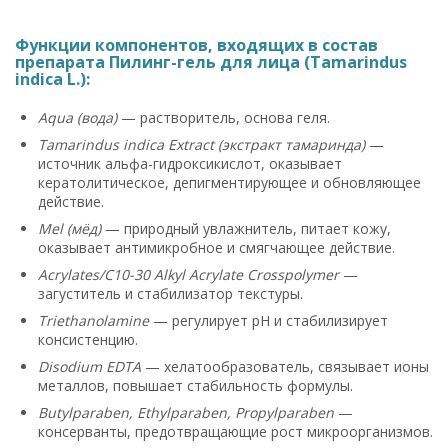
Функции компонентов, входящих в состав
препарата Пилинг-гель для лица (Tamarindus
indica L.):
Aqua (вода)
— растворитель, основа геля.
Tamarindus indica Extract (экстракт тамаринда)
—
источник альфа-гидроксикислот, оказывает
кератолитическое, депигментирующее и обновляющее
действие.
Mel (мёд)
— природный увлажнитель, питает кожу,
оказывает антимикробное и смягчающее действие.
Acrylates/C10-30 Alkyl Acrylate Crosspolymer
—
загуститель и стабилизатор текстуры.
Triethanolamine
— регулирует pH и стабилизирует
консистенцию.
Disodium EDTA
— хелатообразователь, связывает ионы
металлов, повышает стабильность формулы.
Butylparaben, Ethylparaben, Propylparaben
—
консерванты, предотвращающие рост микроорганизмов.