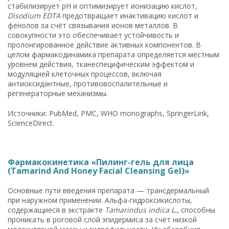
стабилизирует pH и оптимизирует ионизацию кислот,
Disodium EDTA
предотвращает инактивацию кислот и
фенолов за счёт связывания ионов металлов. В
совокупности это обеспечивает устойчивость и
пролонгированное действие активных компонентов. В
целом фармакодинамика препарата определяется местным
уровнем действия, тканеспецифическим эффектом и
модуляцией клеточных процессов, включая
антиоксидантные, противовоспалительные и
регенераторные механизмы.
Источники: PubMed, PMC, WHO monographs, SpringerLink,
ScienceDirect.
Фармакокинетика «Пилинг-гель для лица
(Tamarind And Honey Facial Cleansing Gel)»
Основные пути введения препарата — трансдермальный
при наружном применении. Альфа-гидроксикислоты,
содержащиеся в экстракте
Tamarindus indica L.
, способны
проникать в роговой слой эпидермиса за счёт низкой