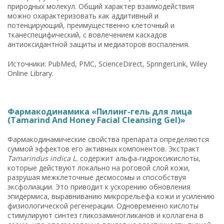
природных молекул. Общий характер взаимодействия
можно охарактеризовать как аддитивный и
потенцирующий, преимущественно клеточный и
тканеспецифический, с вовлечением каскадов
антиоксидантной защиты и медиаторов воспаления.
Источники: PubMed, PMC, ScienceDirect, SpringerLink, Wiley
Online Library.
Фармакодинамика «Пилинг-гель для лица
(Tamarind And Honey Facial Cleansing Gel)»
Фармакодинамические свойства препарата определяются
суммой эффектов его активных компонентов. Экстракт
Tamarindus indica L.
содержит альфа-гидроксикислоты,
которые действуют локально на роговой слой кожи,
разрушая межклеточные десмосомы и способствуя
эксфолиации. Это приводит к ускорению обновления
эпидермиса, выравниванию микрорельефа кожи и усилению
физиологической регенерации. Одновременно кислоты
стимулируют синтез гликозаминогликанов и коллагена в