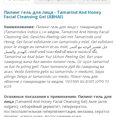
Пилинг гель для лица - Tamarind And Honey
Facial Cleansing Gel (ABHAI)
Наименование
:
Пилинг
-гель
для
лица
с
тамариндом
(Tamarindus indica L.) и
мёдом
, Tamarind And Honey Facial
Cleansing Gel, Gesichts-Peeling-Gel mit Tamarinde und
Honig, Gel facial exfoliante con tamarindo y miel, Gel exfoliant
pour le visage au tamarin et au miel,
التمر
مع
الوجه
تقشير
جل
والعسل
الهندي
,
เจลล้างหน้าและขัดผิวด้วยมะขามและน้ำผึ้ง
,
Tamarind va Asal bilan Yuz Uchun Peeling Gel, Бет
үчүн
тамаринд
жана
бал
менен
пилинг
-гель
, Üz üçün tamarind
və bal ilə pilinq gell, Гели
пиллинги
рӯй
бо
тамаринд
ва
асал
, Veido šveitimo gelis su tamarindu ir medumi, Sejas
pīlings želeja ar tamarindu un medu, Пілінг
-гель
для
обличчя
з
тамариндом
та
медом
,
תמרהינדי
עם
לפנים
פילינג
ל
'
ג
ודבש
Основные
показания
к
применению
: Пилинг
-гель
для
лица
(Tamarind And Honey Facial Cleansing Gel) Акне (acne
vulgaris), себорейный дерматит, гиперкератоз,
поствоспалительная гиперпигментация, мелазма, кератоз
пиларис, ксероз кожи, фотостарение кожи.