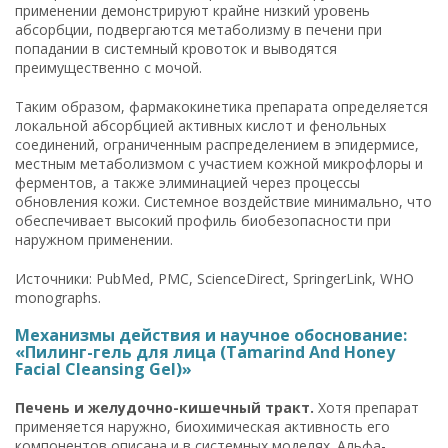
применении демонстрируют крайне низкий уровень
абсорбции, подвергаются метаболизму в печени при
попадании в системный кровоток и выводятся
преимущественно с мочой.
Таким образом, фармакокинетика препарата определяется
локальной абсорбцией активных кислот и фенольных
соединений, ограниченным распределением в эпидермисе,
местным метаболизмом с участием кожной микрофлоры и
ферментов, а также элиминацией через процессы
обновления кожи. Системное воздействие минимально, что
обеспечивает высокий профиль биобезопасности при
наружном применении.
Источники: PubMed, PMC, ScienceDirect, SpringerLink, WHO
monographs.
Механизмы действия и научное обоснование:
«Пилинг-гель для лица (Tamarind And Honey
Facial Cleansing Gel)»
Печень и желудочно-кишечный тракт.
Хотя препарат
применяется наружно, биохимическая активность его
компонентов описана и в системных моделях. Альфа-