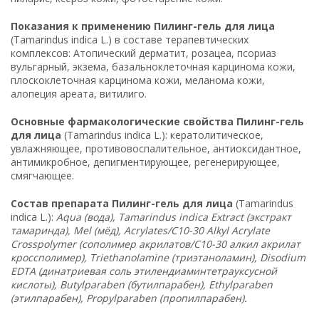
Показания к применению Пилинг-гель для лица
(Tamarindus indica L.) в составе терапевтических
комплексов: Атопический дерматит, розацеа, псориаз
вульгарный, экзема, базальноклеточная карцинома кожи,
плоскоклеточная карцинома кожи, меланома кожи,
алопеция ареата, витилиго.
Основные фармакологические свойства Пилинг-гель
для лица
(Tamarindus indica L.): кератолитическое,
увлажняющее, противовоспалительное, антиоксидантное,
антимикробное, депигментирующее, регенерирующее,
смягчающее.
Состав препарата Пилинг-гель для лица
(Tamarindus
indica L.):
Aqua (вода), Tamarindus indica Extract (экстракт
тамаринда), Mel (мёд), Acrylates/C10-30 Alkyl Acrylate
Crosspolymer (сополимер акрилатов/С10-30 алкил акрилат
кроссполимер), Triethanolamine (триэтаноламин), Disodium
EDTA (динатриевая соль этилендиаминтетрауксусной
кислоты), Butylparaben (бутилпарабен), Ethylparaben
(этилпарабен), Propylparaben (пропилпарабен).