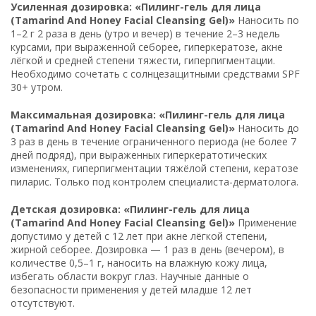
Усиленная дозировка: «Пилинг-гель для лица
(Tamarind And Honey Facial Cleansing Gel)»
Наносить по
1–2 г 2 раза в день (утро и вечер) в течение 2–3 недель
курсами, при выраженной себорее, гиперкератозе, акне
лёгкой и средней степени тяжести, гиперпигментации.
Необходимо сочетать с солнцезащитными средствами SPF
30+ утром.
Максимальная дозировка: «Пилинг-гель для лица
(Tamarind And Honey Facial Cleansing Gel)»
Наносить до
3 раз в день в течение ограниченного периода (не более 7
дней подряд), при выраженных гиперкератотических
изменениях, гиперпигментации тяжёлой степени, кератозе
пиларис. Только под контролем специалиста-дерматолога.
Детская дозировка: «Пилинг-гель для лица
(Tamarind And Honey Facial Cleansing Gel)»
Применение
допустимо у детей с 12 лет при акне лёгкой степени,
жирной себорее. Дозировка — 1 раз в день (вечером), в
количестве 0,5–1 г, наносить на влажную кожу лица,
избегать области вокруг глаз. Научные данные о
безопасности применения у детей младше 12 лет
отсутствуют.