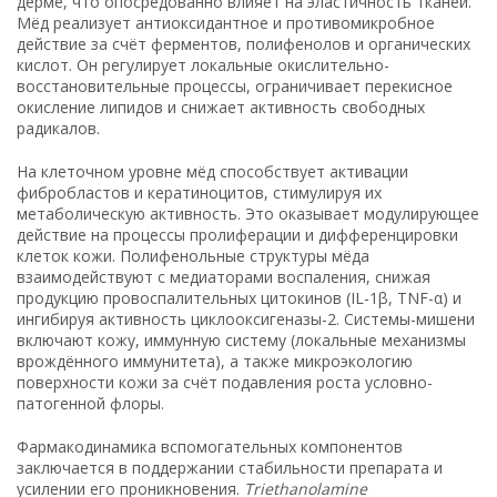
дерме, что опосредованно влияет на эластичность тканей.
Мёд реализует антиоксидантное и противомикробное
действие за счёт ферментов, полифенолов и органических
кислот. Он регулирует локальные окислительно-
восстановительные процессы, ограничивает перекисное
окисление липидов и снижает активность свободных
радикалов.
На клеточном уровне мёд способствует активации
фибробластов и кератиноцитов, стимулируя их
метаболическую активность. Это оказывает модулирующее
действие на процессы пролиферации и дифференцировки
клеток кожи. Полифенольные структуры мёда
взаимодействуют с медиаторами воспаления, снижая
продукцию провоспалительных цитокинов (IL-1β, TNF-α) и
ингибируя активность циклооксигеназы-2. Системы-мишени
включают кожу, иммунную систему (локальные механизмы
врождённого иммунитета), а также микроэкологию
поверхности кожи за счёт подавления роста условно-
патогенной флоры.
Фармакодинамика вспомогательных компонентов
заключается в поддержании стабильности препарата и
усилении его проникновения.
Triethanolamine