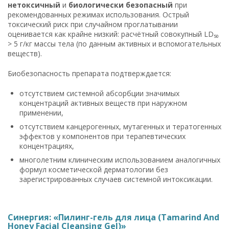
нетоксичный
и
биологически безопасный
при
рекомендованных режимах использования. Острый
токсический риск при случайном проглатывании
оценивается как крайне низкий: расчётный совокупный LD₅₀
> 5 г/кг массы тела (по данным активных и вспомогательных
веществ).
Биобезопасность препарата подтверждается:
отсутствием системной абсорбции значимых
концентраций активных веществ при наружном
применении,
отсутствием канцерогенных, мутагенных и тератогенных
эффектов у компонентов при терапевтических
концентрациях,
многолетним клиническим использованием аналогичных
формул косметической дерматологии без
зарегистрированных случаев системной интоксикации.
Синергия: «Пилинг-гель для лица (Tamarind And
Honey Facial Cleansing Gel)»