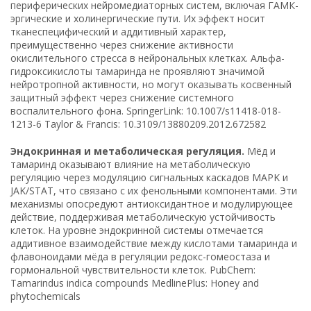
периферических нейромедиаторных систем, включая ГАМК-
эргические и холинергические пути. Их эффект носит
тканеспецифический и аддитивный характер,
преимущественно через снижение активности
окислительного стресса в нейрональных клетках. Альфа-
гидроксикислоты тамаринда не проявляют значимой
нейротропной активности, но могут оказывать косвенный
защитный эффект через снижение системного
воспалительного фона. SpringerLink: 10.1007/s11418-018-
1213-6 Taylor & Francis: 10.3109/13880209.2012.672582
Эндокринная и метаболическая регуляция.
Мёд и
тамаринд оказывают влияние на метаболическую
регуляцию через модуляцию сигнальных каскадов MAPK и
JAK/STAT, что связано с их фенольными компонентами. Эти
механизмы опосредуют антиоксидантное и модулирующее
действие, поддерживая метаболическую устойчивость
клеток. На уровне эндокринной системы отмечается
аддитивное взаимодействие между кислотами тамаринда и
флавоноидами мёда в регуляции редокс-гомеостаза и
гормональной чувствительности клеток. PubChem:
Tamarindus indica compounds MedlinePlus: Honey and
phytochemicals