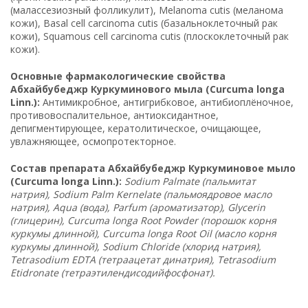
(малассезиозный фолликулит), Melanoma cutis (меланома
кожи), Basal cell carcinoma cutis (базальноклеточный рак
кожи), Squamous cell carcinoma cutis (плоскоклеточный рак
кожи).
Основные фармакологические свойства
Абхайбубеджр Куркуминового мыла (Curcuma longa
Linn.):
Антимикробное, антигрибковое, антибиоплёночное,
противовоспалительное, антиоксидантное,
депигментирующее, кератолитическое, очищающее,
увлажняющее, осмопротекторное.
Состав препарата Абхайбубеджр Куркуминовое мыло
(Curcuma longa Linn.):
Sodium Palmate (пальмитат
натрия), Sodium Palm Kernelate (пальмоядровое масло
натрия), Aqua (вода), Parfum (ароматизатор), Glycerin
(глицерин), Curcuma longa Root Powder (порошок корня
куркумы длинной), Curcuma longa Root Oil (масло корня
куркумы длинной), Sodium Chloride (хлорид натрия),
Tetrasodium EDTA (тетраацетат динатрия), Tetrasodium
Etidronate (тетраэтилендисодийфосфонат).