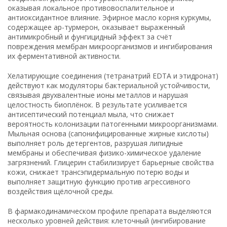
оказывая локальное противовоспалительное и
антиоксидантное влияние. Эфирное масло корня куркумы,
содержащее ар-турмерон, оказывает выраженный
антимикробный и фунгицидный эффект за счёт
повреждения мембран микроорганизмов и ингибирования
их ферментативной активности.
Хелатирующие соединения (тетранатрий EDTA и этидронат)
действуют как модуляторы бактериальной устойчивости,
связывая двухвалентные ионы металлов и нарушая
целостность биоплёнок. В результате усиливается
антисептический потенциал мыла, что снижает
вероятность колонизации патогенными микроорганизмами.
Мыльная основа (сапонифицированные жирные кислоты)
выполняет роль детергентов, разрушая липидные
мембраны и обеспечивая физико-химическое удаление
загрязнений. Глицерин стабилизирует барьерные свойства
кожи, снижает трансэпидермальную потерю воды и
выполняет защитную функцию против агрессивного
воздействия щёлочной среды.
В фармакодинамическом профиле препарата выделяются
несколько уровней действия: клеточный (ингибирование