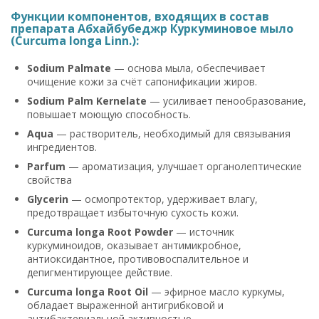
Функции компонентов, входящих в состав
препарата Абхайбубеджр Куркуминовое мыло
(Curcuma longa Linn.):
Sodium Palmate
— основа мыла, обеспечивает
очищение кожи за счёт сапонификации жиров.
Sodium Palm Kernelate
— усиливает пенообразование,
повышает моющую способность.
Aqua
— растворитель, необходимый для связывания
ингредиентов.
Parfum
— ароматизация, улучшает органолептические
свойства
Glycerin
— осмопротектор, удерживает влагу,
предотвращает избыточную сухость кожи.
Curcuma longa Root Powder
— источник
куркуминоидов, оказывает антимикробное,
антиоксидантное, противовоспалительное и
депигментирующее действие.
Curcuma longa Root Oil
— эфирное масло куркумы,
обладает выраженной антигрибковой и
антибактериальной активностью.