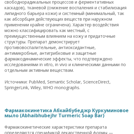
свободнорадикальных процессов и ферментативных
каскадов), тканевой (снижение воспаления и стабилизация
липидного барьера кожи) и системный (минимальный, так
как абсорбция действующих веществ при наружном
применении крайне ограничена). Характер воздействия
можно классифицировать как местный, с
преимущественным влиянием на кожу и придаточные
структуры. Препарат демонстрирует
противовоспалительные, антиоксидантные,
антимикробные, антигрибковые и защитные
фармакодинамические эффекты, что подтверждено
исследованиями in vitro, in vivo и клиническими данными по
отдельным активным веществам.
Источники: PubMed, Semantic Scholar, ScienceDirect,
SpringerLink, Wiley, WHO monographs.
Фармакокинетика Абхайбубеджр Куркуминовое
мыло (Abhaibhubejhr Turmeric Soap Bar)
Фармакокинетические характеристики препарата
определяются спецификой лекарственной формы —