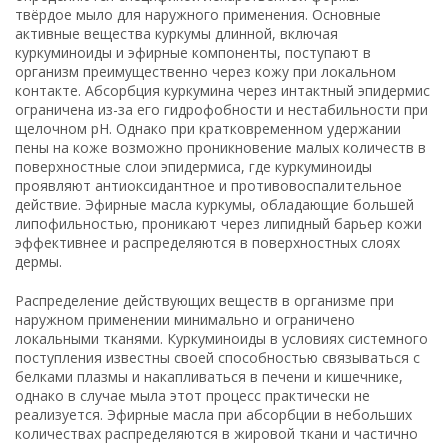
твёрдое мыло для наружного применения. Основные
активные вещества куркумы длинной, включая
куркуминоиды и эфирные компоненты, поступают в
организм преимущественно через кожу при локальном
контакте. Абсорбция куркумина через интактный эпидермис
ограничена из-за его гидрофобности и нестабильности при
щелочном pH. Однако при кратковременном удержании
пены на коже возможно проникновение малых количеств в
поверхностные слои эпидермиса, где куркуминоиды
проявляют антиоксидантное и противовоспалительное
действие. Эфирные масла куркумы, обладающие большей
липофильностью, проникают через липидный барьер кожи
эффективнее и распределяются в поверхностных слоях
дермы.
Распределение действующих веществ в организме при
наружном применении минимально и ограничено
локальными тканями. Куркуминоиды в условиях системного
поступления известны своей способностью связываться с
белками плазмы и накапливаться в печени и кишечнике,
однако в случае мыла этот процесс практически не
реализуется. Эфирные масла при абсорбции в небольших
количествах распределяются в жировой ткани и частично