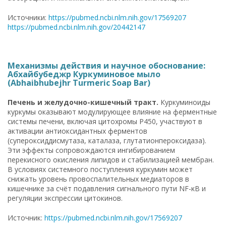
Источники:
https://pubmed.ncbi.nlm.nih.gov/17569207
https://pubmed.ncbi.nlm.nih.gov/20442147
Механизмы действия и научное обоснование:
Абхайбубеджр Куркуминовое мыло
(Abhaibhubejhr Turmeric Soap Bar)
Печень и желудочно-кишечный тракт.
Куркуминоиды
куркумы оказывают модулирующее влияние на ферментные
системы печени, включая цитохромы P450, участвуют в
активации антиоксидантных ферментов
(супероксиддисмутаза, каталаза, глутатионпероксидаза).
Эти эффекты сопровождаются ингибированием
перекисного окисления липидов и стабилизацией мембран.
В условиях системного поступления куркумин может
снижать уровень провоспалительных медиаторов в
кишечнике за счёт подавления сигнального пути NF-κB и
регуляции экспрессии цитокинов.
Источник:
https://pubmed.ncbi.nlm.nih.gov/17569207