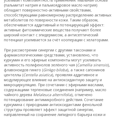
усиливает комплаентность применения. Мыльная основа
(пальмитат натрия и пальмоядровое масло натрия)
обладает поверхностно-активными свойствами,
способствующими равномерному распределению активных
метаболитов по поверхности кожи. Таким образом,
обеспечивается аддитивный и потенцирующий эффект:
активные фитохимические вещества получают более
широкий контакт с эпидермисом, а антисептический
потенциал усиливается за счёт кооперации с хелаторами.
При рассмотрении синергии с другими таксонами и
фармакологическими средствами, установлено, что
куркумин и его эфирные компоненты могут усиливать
активность полифенолов зелёного чая (
Camellia sinensis
),
флавоноидов гинкго (
Ginkgo biloba
), а также сапонинов
центеллы (
Centella asiatica
), проявляя аддитивное и
модулирующее влияние на антиоксидантную защиту и
микроциркуляцию. При сочетании с эфирными маслами,
содержащими терпеновые соединения (например, масло
чайного дерева
Melaleuca alternifolia
), отмечено
потенцирование антимикробного действия. Сочетание
куркумина с природными антиоксидантами фенольной
структуры проявляет эффект защитной синергии,
направленный на сохранение липидного барьера кожи и