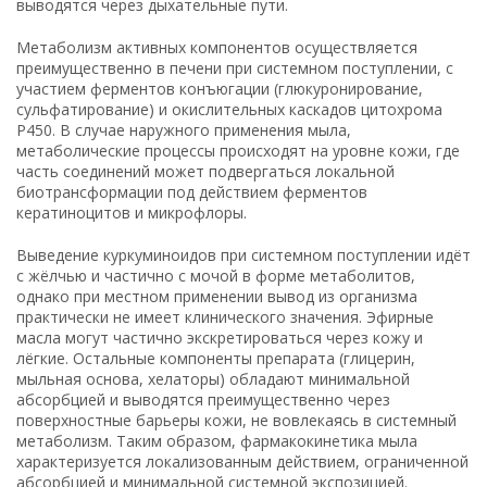
выводятся через дыхательные пути.
Метаболизм активных компонентов осуществляется
преимущественно в печени при системном поступлении, с
участием ферментов конъюгации (глюкуронирование,
сульфатирование) и окислительных каскадов цитохрома
P450. В случае наружного применения мыла,
метаболические процессы происходят на уровне кожи, где
часть соединений может подвергаться локальной
биотрансформации под действием ферментов
кератиноцитов и микрофлоры.
Выведение куркуминоидов при системном поступлении идёт
с жёлчью и частично с мочой в форме метаболитов,
однако при местном применении вывод из организма
практически не имеет клинического значения. Эфирные
масла могут частично экскретироваться через кожу и
лёгкие. Остальные компоненты препарата (глицерин,
мыльная основа, хелаторы) обладают минимальной
абсорбцией и выводятся преимущественно через
поверхностные барьеры кожи, не вовлекаясь в системный
метаболизм. Таким образом, фармакокинетика мыла
характеризуется локализованным действием, ограниченной
абсорбцией и минимальной системной экспозицией.