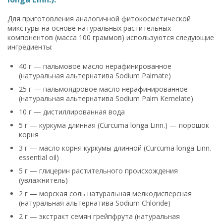
Для приготовления аналогичной фитокосметической
микстуры на основе натуральных растительных
компонентов (масса 100 граммов) используются следующие
ингредиенты:
40 г — пальмовое масло нерафинированное
(натуральная альтернатива Sodium Palmate)
25 г — пальмоядровое масло нерафинированное
(натуральная альтернатива Sodium Palm Kernelate)
10 г — дистиллированная вода
5 г — куркума длинная (Curcuma longa Linn.) — порошок
корня
3 г — масло корня куркумы длинной (Curcuma longa Linn.
essential oil)
5 г — глицерин растительного происхождения
(увлажнитель)
2 г — морская соль натуральная мелкодисперсная
(натуральная альтернатива Sodium Chloride)
2 г — экстракт семян грейпфрута (натуральная