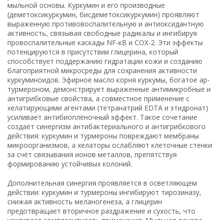
мыльной основы. Куркумин и его производные
(деметоксикуркумин, бисдеметоксикуркумин) проявляют
выраженную противовоспалительную и антиоксидантную
активность, связывая свободные радикалы и ингибируя
провоспалительные каскады NF-κB и COX-2. Эти эффекты
потенцируются в присутствии глицерина, который
способствует поддержанию гидратации кожи и созданию
благоприятной микросреды для сохранения активности
куркуминоидов. Эфирное масло корня куркумы, богатое ар-
турмероном, демонстрирует выраженные антимикробные и
антигрибковые свойства, а совместное применение с
хелатирующими агентами (тетранатрий EDTA и этидронат)
усиливает антибиоплёночный эффект. Такое сочетание
создаёт синергизм антибактериального и антигрибкового
действия: куркумин и турмероны повреждают мембраны
микроорганизмов, а хелаторы ослабляют клеточные стенки
за счёт связывания ионов металлов, препятствуя
формированию устойчивых колоний.
Дополнительная синергия проявляется в осветляющем
действии: куркумин и турмероны ингибируют тирозиназу,
снижая активность меланогенеза, а глицерин
предотвращает вторичное раздражение и сухость, что