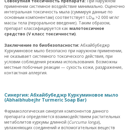
Совокупная токсичность препарата:
При наружном
применении системное воздействие минимально. Оценочно
интегральная токсичность мыла (суммируя данные по
основным компонентам) соответствует LD₅₀ >2 000 мг/кг
массы тела (пероральное введение). Таким образом,
препарат классифицируется как
малотоксичное
средство (V класс токсичности)
.
Заключение по биобезопасности:
Абхайбубеджр
Куркуминовое мыло безопасно при наружном применении,
не оказывает системного токсического действия, при
условии соблюдения режима использования. Возможны
местные побочные реакции — сухость кожи, раздражение,
контактная аллергия.
Синергия: Абхайбубеджр Куркуминовое мыло
(Abhaibhubejhr Turmeric Soap Bar)
Фармакологическая синергия компонентов данного
препарата определяется взаимодействием растительных
метаболитов куркумы длинной (
Curcuma longa
),
увлажняющих соединений и вспомогательных веществ