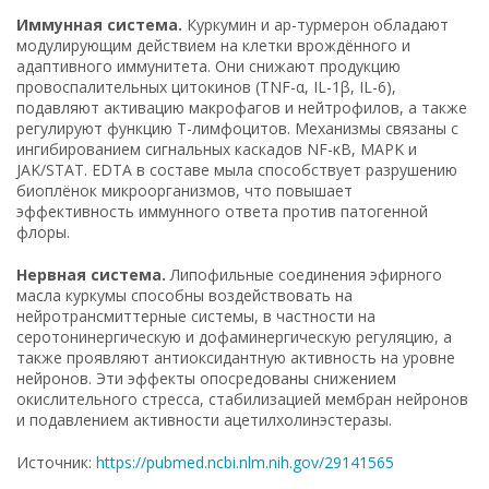
Иммунная система.
Куркумин и ар-турмерон обладают
модулирующим действием на клетки врождённого и
адаптивного иммунитета. Они снижают продукцию
провоспалительных цитокинов (TNF-α, IL-1β, IL-6),
подавляют активацию макрофагов и нейтрофилов, а также
регулируют функцию T-лимфоцитов. Механизмы связаны с
ингибированием сигнальных каскадов NF-κB, MAPK и
JAK/STAT. EDTA в составе мыла способствует разрушению
биоплёнок микроорганизмов, что повышает
эффективность иммунного ответа против патогенной
флоры.
Нервная система.
Липофильные соединения эфирного
масла куркумы способны воздействовать на
нейротрансмиттерные системы, в частности на
серотонинергическую и дофаминергическую регуляцию, а
также проявляют антиоксидантную активность на уровне
нейронов. Эти эффекты опосредованы снижением
окислительного стресса, стабилизацией мембран нейронов
и подавлением активности ацетилхолинэстеразы.
Источник:
https://pubmed.ncbi.nlm.nih.gov/29141565