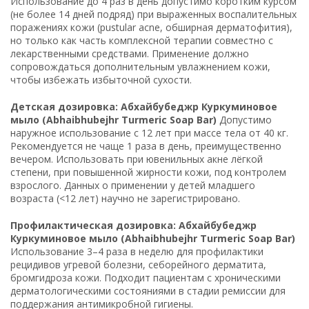
Использование до 4 раз в день допустимо коротким курсом
(не более 14 дней подряд) при выраженных воспалительных
поражениях кожи (pustular acne, обширная дерматофития),
но только как часть комплексной терапии совместно с
лекарственными средствами. Применение должно
сопровождаться дополнительным увлажнением кожи,
чтобы избежать избыточной сухости.
Детская дозировка: Абхайбубеджр Куркуминовое
мыло (Abhaibhubejhr Turmeric Soap Bar)
Допустимо
наружное использование с 12 лет при массе тела от 40 кг.
Рекомендуется не чаще 1 раза в день, преимущественно
вечером. Использовать при ювенильных акне лёгкой
степени, при повышенной жирности кожи, под контролем
взрослого. Данных о применении у детей младшего
возраста (<12 лет) научно не зарегистрировано.
Профилактическая дозировка: Абхайбубеджр
Куркуминовое мыло (Abhaibhubejhr Turmeric Soap Bar)
Использование 3–4 раза в неделю для профилактики
рецидивов угревой болезни, себорейного дерматита,
бромгидроза кожи. Подходит пациентам с хроническими
дерматологическими состояниями в стадии ремиссии для
поддержания антимикробной гигиены.