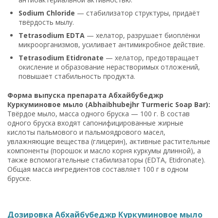
Sodium Chloride
— стабилизатор структуры, придаёт
твёрдость мылу.
Tetrasodium EDTA
— хелатор, разрушает биоплёнки
микроорганизмов, усиливает антимикробное действие.
Tetrasodium Etidronate
— хелатор, предотвращает
окисление и образование нерастворимых отложений,
повышает стабильность продукта.
Форма выпуска препарата Абхайбубеджр
Куркуминовое мыло (Abhaibhubejhr Turmeric Soap Bar):
Твёрдое мыло, масса одного бруска — 100 г. В состав
одного бруска входят сапонифицированные жирные
кислоты пальмового и пальмоядрового масел,
увлажняющие вещества (глицерин), активные растительные
компоненты (порошок и масло корня куркумы длинной), а
также вспомогательные стабилизаторы (EDTA, Etidronate).
Общая масса ингредиентов составляет 100 г в одном
бруске.
Дозировка Абхайбубеджр Куркуминовое мыло