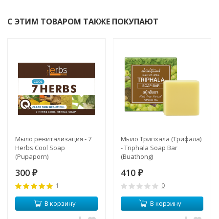
С ЭТИМ ТОВАРОМ ТАКЖЕ ПОКУПАЮТ
Мыло ревитализация - 7
Мыло Трипхала (Трифала)
Herbs Cool Soap
- Triphala Soap Bar
(Pupaporn)
(Buathong)
300
410
₽
₽
1
0
В корзину
В корзину