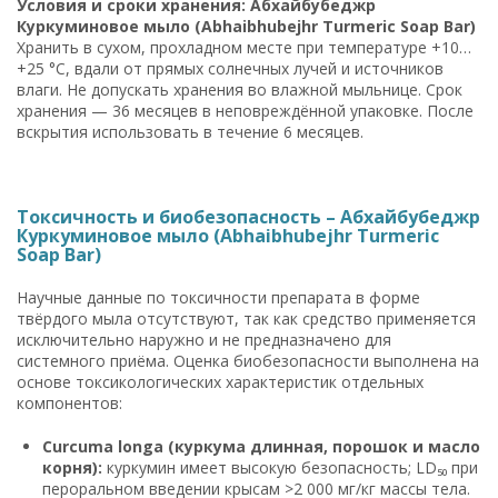
Условия и сроки хранения: Абхайбубеджр
Куркуминовое мыло (Abhaibhubejhr Turmeric Soap Bar)
Хранить в сухом, прохладном месте при температуре +10…
+25 °C, вдали от прямых солнечных лучей и источников
влаги. Не допускать хранения во влажной мыльнице. Срок
хранения — 36 месяцев в неповреждённой упаковке. После
вскрытия использовать в течение 6 месяцев.
Токсичность и биобезопасность – Абхайбубеджр
Куркуминовое мыло (Abhaibhubejhr Turmeric
Soap Bar)
Научные данные по токсичности препарата в форме
твёрдого мыла отсутствуют, так как средство применяется
исключительно наружно и не предназначено для
системного приёма. Оценка биобезопасности выполнена на
основе токсикологических характеристик отдельных
компонентов:
Curcuma longa (куркума длинная, порошок и масло
корня):
куркумин имеет высокую безопасность; LD₅₀ при
пероральном введении крысам >2 000 мг/кг массы тела.