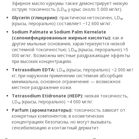
Эфирное масло куркумы также демонстрирует низкую
острую токсичность (LD₅₀ у крыс около 5 000 мг/кг).
Glycerin (глицерин):
практически нетоксичен, LD₅₀
(крысы, перорально) составляет ~12 600 мг/кг.
Sodium Palmate и Sodium Palm Kernelate
(сапонифицированные жирные кислоты):
как и
другие мыльные основания, характеризуются низкой
системной токсичностью; LD₅₀ (крысы, перорально) >5
000 мг/кг. Возможны местные раздражающие эффекты
при высоких концентрациях.
Tetrasodium EDTA:
LD₅₀ (крысы, перорально) ~2 000 мг/
кг; при наружном применении системная абсорбция
минимальна, основное ограничение — возможное
местное раздражение кожи.
Tetrasodium Etidronate (HEDP):
низкая токсичность,
LD₅₀ (крысы, перорально) ~4 000 мг/кг.
Parfum (ароматизаторы):
токсичность зависит от
конкретных компонентов; в косметических
концентрациях безопасны, но могут вызывать
сенсибилизацию и контактный дерматит.