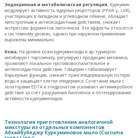
Эндокринная и метаболическая регуляция.
Куркумин
модулирует активность ядерных рецепторов (PPAR-γ, LXR),
участвующих в липидном и углеводном обмене, обладает
липотропным и антиоксидантным действием, снижает
экспрессию ферментов липогенеза. Эти эффекты относятся
к системному уровню, однако при наружном применении
выражены минимально.
Кожа.
На уровне кожи куркуминоиды и ар-турмерон
ингибируют тирозиназу, регулируют продукцию меланина,
проявляют локальное противовоспалительное и
антиоксидантное действие. Глицерин стабилизирует
барьерные функции, снижает трансэпидермальную потерю
воды и защищает клетки эпидермиса. Сочетание мыла с
хелаторами EDTA и этидронатом усиливает антимикробное
действие за счёт разрушения биоплёнок и потенцирования
активности куркуминоидов.
Технология приготовления аналогичной
микстуры из отдельных компонентов
Абхайбубеджр Куркуминовое мыло (Curcuma
longa Linn.):