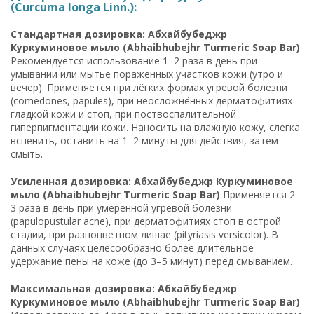
(Curcuma longa Linn.):
Стандартная дозировка: Абхайбубеджр
Куркуминовое мыло (Abhaibhubejhr Turmeric Soap Bar)
Рекомендуется использование 1–2 раза в день при
умывании или мытье поражённых участков кожи (утро и
вечер). Применяется при лёгких формах угревой болезни
(comedones, papules), при неосложнённых дерматофитиях
гладкой кожи и стоп, при поствоспалительной
гиперпигментации кожи. Наносить на влажную кожу, слегка
вспенить, оставить на 1–2 минуты для действия, затем
смыть.
Усиленная дозировка: Абхайбубеджр Куркуминовое
мыло (Abhaibhubejhr Turmeric Soap Bar)
Применяется 2–
3 раза в день при умеренной угревой болезни
(papulopustular acne), при дерматофитиях стоп в острой
стадии, при разноцветном лишае (pityriasis versicolor). В
данных случаях целесообразно более длительное
удержание пены на коже (до 3–5 минут) перед смыванием.
Максимальная дозировка: Абхайбубеджр
Куркуминовое мыло (Abhaibhubejhr Turmeric Soap Bar)