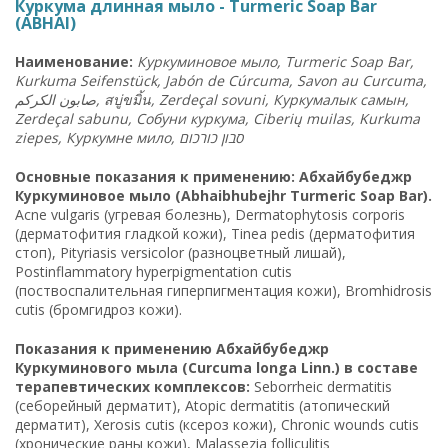
Куркума длинная мыло - Turmeric Soap Bar
(ABHAI)
Наименование:
Куркуминовое мыло, Turmeric Soap Bar,
Kurkuma Seifenstück, Jabón de Cúrcuma, Savon au Curcuma,
الكركم
صابون
,
สบู่ขมิ้น, Zerdeçal sovuni, Куркумалык самын,
Zerdeçal sabunu, Собуни куркума, Ciberių muilas, Kurkuma
ziepes, Куркумне мило,
כורכום
סבון
Основные показания к применению: Абхайбубеджр
Куркуминовое мыло (Abhaibhubejhr Turmeric Soap Bar).
Acne vulgaris (угревая болезнь), Dermatophytosis corporis
(дерматофития гладкой кожи), Tinea pedis (дерматофития
стоп), Pityriasis versicolor (разноцветный лишай),
Postinflammatory hyperpigmentation cutis
(поствоспалительная гиперпигментация кожи), Bromhidrosis
cutis (бромгидроз кожи).
Показания к применению Абхайбубеджр
Куркуминового мыла (Curcuma longa Linn.) в составе
терапевтических комплексов:
Seborrheic dermatitis
(себорейный дерматит), Atopic dermatitis (атопический
дерматит), Xerosis cutis (ксероз кожи), Chronic wounds cutis
(хронические раны кожи), Malassezia folliculitis