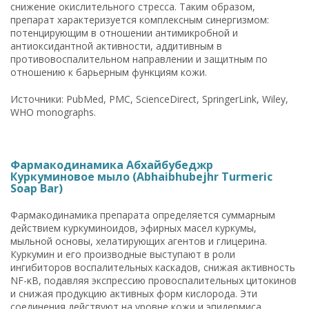
снижение окислительного стресса. Таким образом,
препарат характеризуется комплексным синергизмом:
потенцирующим в отношении антимикробной и
антиоксидантной активности, аддитивным в
противовоспалительном направлении и защитным по
отношению к барьерным функциям кожи.
Источники: PubMed, PMC, ScienceDirect, SpringerLink, Wiley,
WHO monographs.
Фармакодинамика Абхайбубеджр
Куркуминовое мыло (Abhaibhubejhr Turmeric
Soap Bar)
Фармакодинамика препарата определяется суммарным
действием куркуминоидов, эфирных масел куркумы,
мыльной основы, хелатирующих агентов и глицерина.
Куркумин и его производные выступают в роли
ингибиторов воспалительных каскадов, снижая активность
NF-κB, подавляя экспрессию провоспалительных цитокинов
и снижая продукцию активных форм кислорода. Эти
соединения действуют на уровне кожи и эпидермиса,