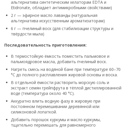
альтернатива синтетическим хелаторам EDTA и
Etidronate, обладает антимикробными свойствами)
2 г — эфирное масло лаванды (натуральная
альтернатива искусственным ароматизаторам)
6 г — пчелиный воск (для стабилизации структуры и
твёрдости мыла)
Последовательность приготовления:
В термостойкую ёмкость поместить пальмовое и
пальмоядровое масла, добавить пчелиный воск.
Нагреть смесь на водяной бане при температуре 60–70
°C до полного расплавления жировой основы и воска.
В отдельной ёмкости растворить морскую соль и
экстракт семян грейпфрута в тёплой дистиллированной
воде (температура около 40 °C).
Аккуратно влить водную фазу в жировую при
постоянном перемешивании деревянной или
силиконовой лопаткой.
Добавить порошок куркумы и масло куркумы,
тщательно перемешать для равномерного