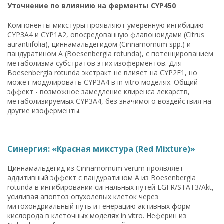
Уточнение по влиянию на ферменты CYP450
Компоненты микстуры проявляют умеренную ингибицию
CYP3A4 и CYP1A2, опосредованную флавоноидами (Citrus
aurantiifolia), циннамальдегидом (Cinnamomum spp.) и
пандуратином A (Boesenbergia rotunda), с потенцированием
метаболизма субстратов этих изоферментов. Для
Boesenbergia rotunda экстракт не влияет на CYP2E1, но
может модулировать CYP3A4 в in vitro моделях. Общий
эффект - возможное замедление клиренса лекарств,
метаболизируемых CYP3A4, без значимого воздействия на
другие изоферменты.
Синергия: «Красная микстура (Red Mixture)»
Циннамальдегид из Cinnamomum verum проявляет
аддитивный эффект с пандуратином A из Boesenbergia
rotunda в ингибировании сигнальных путей EGFR/STAT3/Akt,
усиливая апоптоз опухолевых клеток через
митохондриальный путь и генерацию активных форм
кислорода в клеточных моделях in vitro. Неферин из