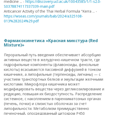
medicine ... -
https://discovery.ucl.ac.uk/10043585/1/1-s2.0-
S0378874117337339-main.pdf
Anticancer Activity of the Thai Herbal Formula “Kerra ... -
https://wseas.com/journals/bab/2024/a325108-
013%282024%29.pdf
Фармакокинетика «Красная микстура (Red
Mixture)»
Пероральный путь введения обеспечивает абсорбцию
активных веществ в желудочно-кишечном тракте, где
гидрофильные компоненты (флавоноиды, фенольные
кислоты) всасываются пассивной диффузией в тонком
кишечнике, а липофильные (терпеноиды, лигнаны) — с
участием транспортных белков и эмульгации желчными
кислотами. Микрофлора кишечника может
модифицировать вещества через дегликозилирование и
редукцию, повышая их биодоступность. Распределение
системное, с накоплением в паренхиматозных органах
(печень, почки) и слизистых оболочках за счет
липофильности. Метаболизм преимущественно
печеночный, опосредованный цитохром P450