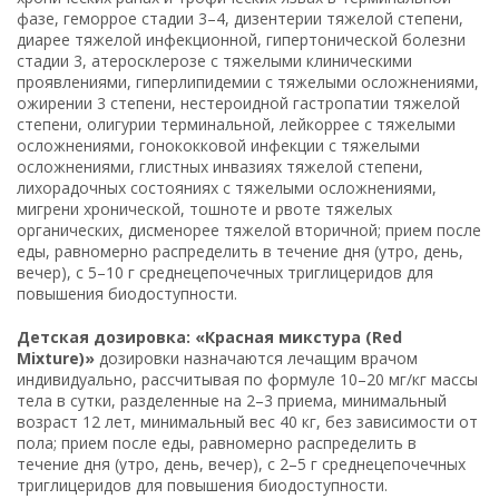
фазе, геморрое стадии 3–4, дизентерии тяжелой степени,
диарее тяжелой инфекционной, гипертонической болезни
стадии 3, атеросклерозе с тяжелыми клиническими
проявлениями, гиперлипидемии с тяжелыми осложнениями,
ожирении 3 степени, нестероидной гастропатии тяжелой
степени, олигурии терминальной, лейкоррее с тяжелыми
осложнениями, гонококковой инфекции с тяжелыми
осложнениями, глистных инвазиях тяжелой степени,
лихорадочных состояниях с тяжелыми осложнениями,
мигрени хронической, тошноте и рвоте тяжелых
органических, дисменорее тяжелой вторичной; прием после
еды, равномерно распределить в течение дня (утро, день,
вечер), с 5–10 г среднецепочечных триглицеридов для
повышения биодоступности.
Детская дозировка: «Красная микстура (Red
Mixture)»
дозировки назначаются лечащим врачом
индивидуально, рассчитывая по формуле 10–20 мг/кг массы
тела в сутки, разделенные на 2–3 приема, минимальный
возраст 12 лет, минимальный вес 40 кг, без зависимости от
пола; прием после еды, равномерно распределить в
течение дня (утро, день, вечер), с 2–5 г среднецепочечных
триглицеридов для повышения биодоступности.