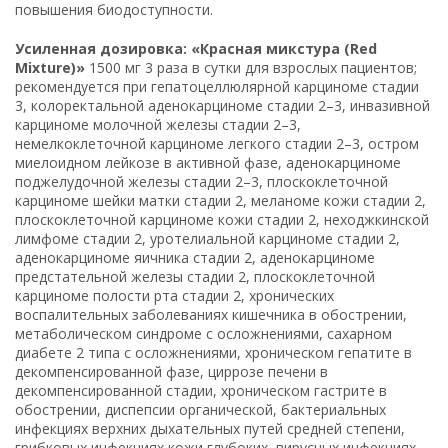
повышения биодоступности.
Усиленная дозировка: «Красная микстура (Red
Mixture)»
1500 мг 3 раза в сутки для взрослых пациентов;
рекомендуется при гепатоцеллюлярной карциноме стадии
3, колоректальной аденокарциноме стадии 2–3, инвазивной
карциноме молочной железы стадии 2–3,
немелкоклеточной карциноме легкого стадии 2–3, остром
миелоидном лейкозе в активной фазе, аденокарциноме
поджелудочной железы стадии 2–3, плоскоклеточной
карциноме шейки матки стадии 2, меланоме кожи стадии 2,
плоскоклеточной карциноме кожи стадии 2, неходжкинской
лимфоме стадии 2, уротелиальной карциноме стадии 2,
аденокарциноме яичника стадии 2, аденокарциноме
предстательной железы стадии 2, плоскоклеточной
карциноме полости рта стадии 2, хронических
воспалительных заболеваниях кишечника в обострении,
метаболическом синдроме с осложнениями, сахарном
диабете 2 типа с осложнениями, хроническом гепатите в
декомпенсированной фазе, циррозе печени в
декомпенсированной стадии, хроническом гастрите в
обострении, диспепсии органической, бактериальных
инфекциях верхних дыхательных путей средней степени,
грибковых инфекциях кожи глубоких, вирусных инфекциях