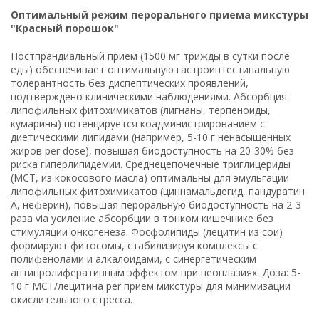
Оптимальный режим перорального приема микстуры
"Красный порошок"
Постпрандиальный прием (1500 мг трижды в сутки после
еды) обеспечивает оптимальную гастроинтестинальную
толерантность без диспептических проявлений,
подтверждено клиническими наблюдениями. Абсорбция
липофильных фитохимикатов (лигнаны, терпеноиды,
кумарины) потенцируется коадминистрированием с
диетическими липидами (например, 5-10 г ненасыщенных
жиров per dose), повышая биодоступность на 20-30% без
риска гиперлипидемии. Среднецепочечные триглицериды
(MCT, из кокосового масла) оптимальны для эмульгации
липофильных фитохимикатов (циннамальдегид, пандуратин
A, неферин), повышая пероральную биодоступность на 2-3
раза via усиление абсорбции в тонком кишечнике без
стимуляции онкогенеза. Фосфолипиды (лецитин из сои)
формируют фитосомы, стабилизируя комплексы с
полифенолами и алкалоидами, с синергетическим
антипролиферативным эффектом при неоплазиях. Доза: 5-
10 г MCT/лецитина per прием микстуры для минимизации
окислительного стресса.