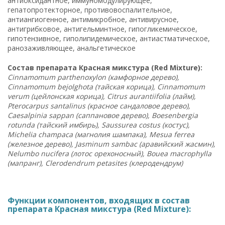
антиоксидантное, иммуномодулирующее,
гепатопротекторное, противовоспалительное,
антиангиогенное, антимикробное, антивирусное,
антигрибковое, антигельминтное, гипогликемическое,
гипотензивное, гиполипидемическое, антиастматическое,
ранозаживляющее, анальгетическое
Состав препарата Красная микстура (Red Mixture):
Cinnamomum parthenoxylon (камфорное дерево),
Cinnamomum bejolghota (тайская корица), Cinnamomum
verum (цейлонская корица), Citrus aurantiifolia (лайм),
Pterocarpus santalinus (красное сандаловое дерево),
Caesalpinia sappan (саппановое дерево), Boesenbergia
rotunda (тайский имбирь), Saussurea costus (костус),
Michelia champaca (магнолия шампака), Mesua ferrea
(железное дерево), Jasminum sambac (аравийский жасмин),
Nelumbo nucifera (лотос орехоносный), Bouea macrophylla
(мапранг), Clerodendrum petasites (клеродендрум)
Функции компонентов, входящих в состав
препарата Красная микстура (Red Mixture):