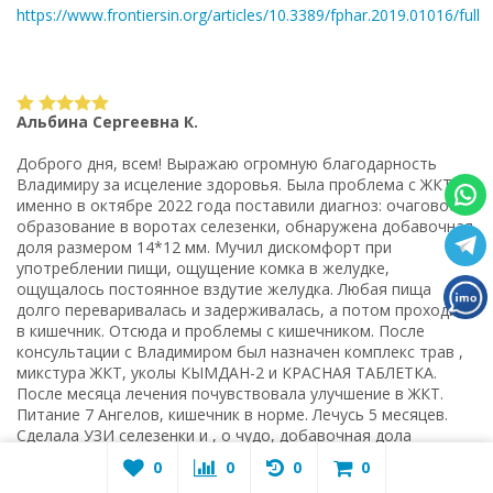
https://www.frontiersin.org/articles/10.3389/fphar.2019.01016/full
Альбина Сергеевна К.
Доброго дня, всем! Выражаю огромную благодарность
Владимиру за исцеление здоровья. Была проблема с ЖКТ, а
именно в октябре 2022 года поставили диагноз: очаговое
образование в воротах селезенки, обнаружена добавочная
доля размером 14*12 мм. Мучил дискомфорт при
употреблении пищи, ощущение комка в желудке,
ощущалось постоянное вздутие желудка. Любая пища
долго переваривалась и задерживалась, а потом проходила
в кишечник. Отсюда и проблемы с кишечником. После
консультации с Владимиром был назначен комплекс трав ,
микстура ЖКТ, уколы КЫМДАН-2 и КРАСНАЯ ТАБЛЕТКА.
После месяца лечения почувствовала улучшение в ЖКТ.
Питание 7 Ангелов, кишечник в норме. Лечусь 5 месяцев.
Сделала УЗИ селезенки и , о чудо, добавочная дола
исчезла. Селезенка в полном порядке. Курс назначен на 6
0
0
0
0
месяцев. Допиваю остальные травы, чтобы закрепить