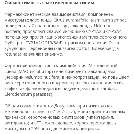
Совместимость с метиленовым синим
Фармакокинетические взаимодействия: Компоненты
микстуры (флавоноиды Citrus aurantiifolia, Jasminum sambac;
полифенолы Cinnamomum spp.; алкалоиды Nelumbo
nucifera) проявляют слабую ингибицию CYP1A2 и CYP3A4,
потенцируя пролонгацию экспозиции метиленового синего
(субстрат CYP1A2/2C19/3A4), с риском повышения Css и
кумуляции. Терпеноиды (Saussurea costus, Boesenbergia
rotunda) не влияют значимо.
Фармакодинамические взаимодействия: Метиленовый
синий (MAO-ингибитор) синергизирует с алкалоидами
(неферин Nelumbo nucifera) в нейропротекции, но повышает
риск серотонинового синдрома при серотонинергических
эффектах флавоноидов (гиспидулин Jasminum sambac,
Clerodendrum petasites).
Общая совместимость: Допустима при низких дозах
метиленового синего (<1 мг/кг i.v.), мониторинг витальных
признаков, серотониновых симптомов (гипертермия,
ригидность) и LFTs еженедельно; корректировка дозы
микстуры на 20% вниз для минимизации риска.