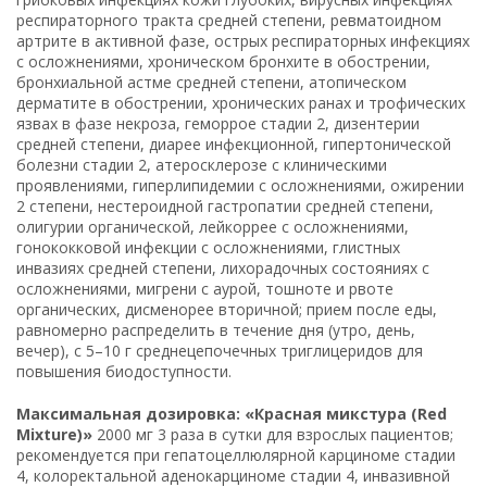
респираторного тракта средней степени, ревматоидном
артрите в активной фазе, острых респираторных инфекциях
с осложнениями, хроническом бронхите в обострении,
бронхиальной астме средней степени, атопическом
дерматите в обострении, хронических ранах и трофических
язвах в фазе некроза, геморрое стадии 2, дизентерии
средней степени, диарее инфекционной, гипертонической
болезни стадии 2, атеросклерозе с клиническими
проявлениями, гиперлипидемии с осложнениями, ожирении
2 степени, нестероидной гастропатии средней степени,
олигурии органической, лейкоррее с осложнениями,
гонококковой инфекции с осложнениями, глистных
инвазиях средней степени, лихорадочных состояниях с
осложнениями, мигрени с аурой, тошноте и рвоте
органических, дисменорее вторичной; прием после еды,
равномерно распределить в течение дня (утро, день,
вечер), с 5–10 г среднецепочечных триглицеридов для
повышения биодоступности.
Максимальная дозировка: «Красная микстура (Red
Mixture)»
2000 мг 3 раза в сутки для взрослых пациентов;
рекомендуется при гепатоцеллюлярной карциноме стадии
4, колоректальной аденокарциноме стадии 4, инвазивной