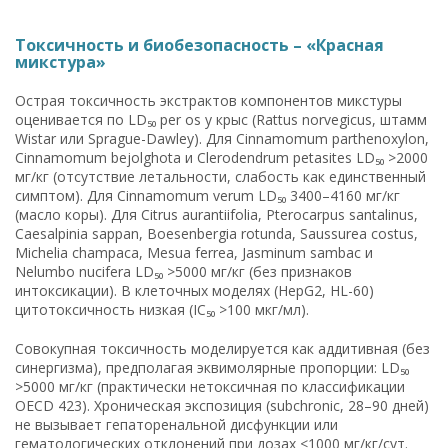
Токсичность и биобезопасность – «Красная
микстура»
Острая токсичность экстрактов компонентов микстуры
оценивается по LD₅₀ per os у крыс (Rattus norvegicus, штамм
Wistar или Sprague-Dawley). Для Cinnamomum parthenoxylon,
Cinnamomum bejolghota и Clerodendrum petasites LD₅₀ >2000
мг/кг (отсутствие летальности, слабость как единственный
симптом). Для Cinnamomum verum LD₅₀ 3400–4160 мг/кг
(масло коры). Для Citrus aurantiifolia, Pterocarpus santalinus,
Caesalpinia sappan, Boesenbergia rotunda, Saussurea costus,
Michelia champaca, Mesua ferrea, Jasminum sambac и
Nelumbo nucifera LD₅₀ >5000 мг/кг (без признаков
интоксикации). В клеточных моделях (HepG2, HL-60)
цитотоксичность низкая (IC₅₀ >100 мкг/мл).
Совокупная токсичность моделируется как аддитивная (без
синергизма), предполагая эквимолярные пропорции: LD₅₀
>5000 мг/кг (практически нетоксичная по классификации
OECD 423). Хроническая экспозиция (subchronic, 28–90 дней)
не вызывает гепаторенальной дисфункции или
гематологических отклонений при дозах <1000 мг/кг/сут.