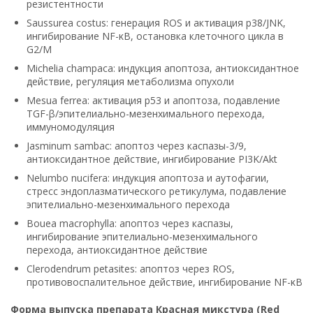
резистентности
Saussurea costus: генерация ROS и активация p38/JNK,
ингибирование NF-κB, остановка клеточного цикла в
G2/M
Michelia champaca: индукция апоптоза, антиоксидантное
действие, регуляция метаболизма опухоли
Mesua ferrea: активация p53 и апоптоза, подавление
TGF-β/эпителиально-мезенхимального перехода,
иммуномодуляция
Jasminum sambac: апоптоз через каспазы-3/9,
антиоксидантное действие, ингибирование PI3K/Akt
Nelumbo nucifera: индукция апоптоза и аутофагии,
стресс эндоплазматического ретикулума, подавление
эпителиально-мезенхимального перехода
Bouea macrophylla: апоптоз через каспазы,
ингибирование эпителиально-мезенхимального
перехода, антиоксидантное действие
Clerodendrum petasites: апоптоз через ROS,
противовоспалительное действие, ингибирование NF-κB
Форма выпуска препарата Красная микстура (Red