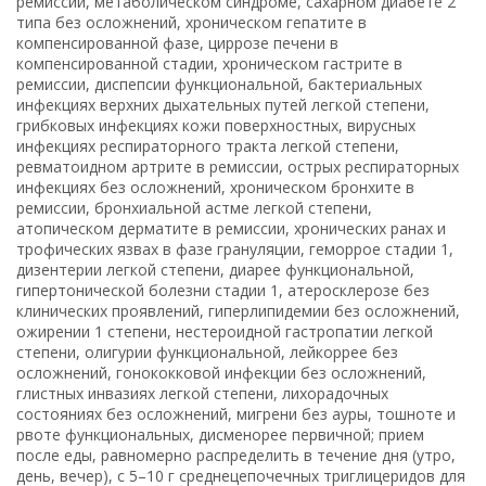
ремиссии, метаболическом синдроме, сахарном диабете 2
типа без осложнений, хроническом гепатите в
компенсированной фазе, циррозе печени в
компенсированной стадии, хроническом гастрите в
ремиссии, диспепсии функциональной, бактериальных
инфекциях верхних дыхательных путей легкой степени,
грибковых инфекциях кожи поверхностных, вирусных
инфекциях респираторного тракта легкой степени,
ревматоидном артрите в ремиссии, острых респираторных
инфекциях без осложнений, хроническом бронхите в
ремиссии, бронхиальной астме легкой степени,
атопическом дерматите в ремиссии, хронических ранах и
трофических язвах в фазе грануляции, геморрое стадии 1,
дизентерии легкой степени, диарее функциональной,
гипертонической болезни стадии 1, атеросклерозе без
клинических проявлений, гиперлипидемии без осложнений,
ожирении 1 степени, нестероидной гастропатии легкой
степени, олигурии функциональной, лейкоррее без
осложнений, гонококковой инфекции без осложнений,
глистных инвазиях легкой степени, лихорадочных
состояниях без осложнений, мигрени без ауры, тошноте и
рвоте функциональных, дисменорее первичной; прием
после еды, равномерно распределить в течение дня (утро,
день, вечер), с 5–10 г среднецепочечных триглицеридов для