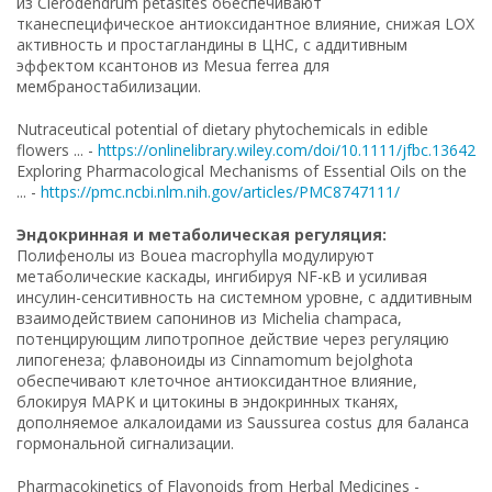
из Clerodendrum petasites обеспечивают
тканеспецифическое антиоксидантное влияние, снижая LOX
активность и простагландины в ЦНС, с аддитивным
эффектом ксантонов из Mesua ferrea для
мембраностабилизации.
Nutraceutical potential of dietary phytochemicals in edible
flowers ... -
https://onlinelibrary.wiley.com/doi/10.1111/jfbc.13642
Exploring Pharmacological Mechanisms of Essential Oils on the
... -
https://pmc.ncbi.nlm.nih.gov/articles/PMC8747111/
Эндокринная и метаболическая регуляция:
Полифенолы из Bouea macrophylla модулируют
метаболические каскады, ингибируя NF-κB и усиливая
инсулин-сенситивность на системном уровне, с аддитивным
взаимодействием сапонинов из Michelia champaca,
потенцирующим липотропное действие через регуляцию
липогенеза; флавоноиды из Cinnamomum bejolghota
обеспечивают клеточное антиоксидантное влияние,
блокируя MAPK и цитокины в эндокринных тканях,
дополняемое алкалоидами из Saussurea costus для баланса
гормональной сигнализации.
Pharmacokinetics of Flavonoids from Herbal Medicines -