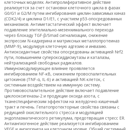
клеточных моделях. Антипролиферативное действие
реализуется за счет остановки клеточного цикла в фазах
G0/G1 и G2/M путем ингибирования циклин-зависимых киназ
(CDK2/4) и циклина D1/E1, с участием p53-опосредованных
механизмов. Антиметастатический эффект включает
подавление эпителиально-мезенхимального перехода
через блокаду TGF-β/Smad сигнализации, снижение
экспрессии N-кадхерина и матриксных металлопротеиназ
(MMP-9), модулируя клеточную адгезию и инвазию.
Антиоксидантные свойства опосредованы активацией Nrf2
пути, повышением супероксиддисмутазы и каталазы,
нейтрализацией свободных радикалов.
Иммуномодулирующее влияние проявляется
ингибированием NF-κB, снижением провоспалительных
цитокинов (TNF-α, IL-6) и активацией NK-клеток, с
системным воздействием на иммунную систему.
Противовоспалительное действие включает подавление
циклооксигеназы-2 и продукции оксида азота, с
тканеспецифическим эффектом на желудочно-кишечный
тракт и печень. Гепатопротекторные свойства связаны с
редукцией окислительного стресса и модуляцией
эндоплазматического ретикулума, предотвращая стресс ER.
Антиангиогенное действие реализуется ингибированием
VEGF и ангиогенеза на клеточном уровне. Общий системный