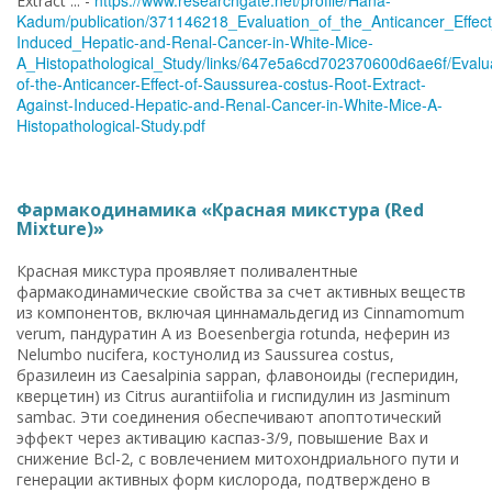
Extract ... -
Kadum/publication/371146218_Evaluation_of_the_Anticancer_Effec
Induced_Hepatic-and-Renal-Cancer-in-White-Mice-
A_Histopathological_Study/links/647e5a6cd702370600d6ae6f/Evalua
of-the-Anticancer-Effect-of-Saussurea-costus-Root-Extract-
Against-Induced-Hepatic-and-Renal-Cancer-in-White-Mice-A-
Histopathological-Study.pdf
Фармакодинамика «Красная микстура (Red
Mixture)»
Красная микстура проявляет поливалентные
фармакодинамические свойства за счет активных веществ
из компонентов, включая циннамальдегид из Cinnamomum
verum, пандуратин A из Boesenbergia rotunda, неферин из
Nelumbo nucifera, костунолид из Saussurea costus,
бразилеин из Caesalpinia sappan, флавоноиды (гесперидин,
кверцетин) из Citrus aurantiifolia и гиспидулин из Jasminum
sambac. Эти соединения обеспечивают апоптотический
эффект через активацию каспаз-3/9, повышение Bax и
снижение Bcl-2, с вовлечением митохондриального пути и
генерации активных форм кислорода, подтверждено в