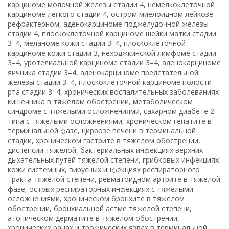
карциноме молочной железы стадии 4, немелкоклеточной
карциноме легкого стадии 4, остром миелоидном лейкозе
рефрактерном, аденокарциноме поджелудочной железы
стадии 4, плоскоклеточной карциноме шейки матки стадии
3–4, меланоме кожи стадии 3–4, плоскоклеточной
карциноме кожи стадии 3, неходжкинской лимфоме стадии
3–4, уротелиальной карциноме стадии 3–4, аденокарциноме
яичника стадии 3–4, аденокарциноме предстательной
железы стадии 3–4, плоскоклеточной карциноме полости
рта стадии 3–4, хронических воспалительных заболеваниях
кишечника в тяжелом обострении, метаболическом
синдроме с тяжелыми осложнениями, сахарном диабете 2
типа с тяжелыми осложнениями, хроническом гепатите в
терминальной фазе, циррозе печени в терминальной
стадии, хроническом гастрите в тяжелом обострении,
диспепсии тяжелой, бактериальных инфекциях верхних
дыхательных путей тяжелой степени, грибковых инфекциях
кожи системных, вирусных инфекциях респираторного
тракта тяжелой степени, ревматоидном артрите в тяжелой
фазе, острых респираторных инфекциях с тяжелыми
осложнениями, хроническом бронхите в тяжелом
обострении, бронхиальной астме тяжелой степени,
атопическом дерматите в тяжелом обострении,
хронических ранах и трофических язвах в терминальной