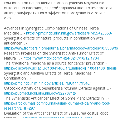
компонентов направлена на многоцелевую модуляцию
онкогенных каскадов, с преобладанием апоптотического и
антипролиферативного эффектов в моделях in vitro и in
vivo.
Advances in Synergistic Combinations of Chinese Herbal
Medicine ... -
https://pmc.ncbi.nlm.nih.gov/articles/PMC5425653/
Synergistic effects of natural products in combination with
anticancer ... -
https://www.frontiersin.org/journals/pharmacology/articles/10.3389/f
Research Progress on the Synergistic Anti-Tumor Effect of
https://www.mdpi.com/1424-8247/16/12/1734
Natural ... -
Thai traditional medicine as a source for cancer prevention -
https://discovery.ucl.ac.uk/10041406/1/Lumlerdkij_10041406_thesis
Synergistic and Additive Effects of Herbal Medicines in
Combination ... -
https://pmc.ncbi.nlm.nih.gov/articles/PMC11179546/
Cytotoxic Activity of Boesenbergia rotunda Extracts against ... -
https://pubmed.ncbi.nlm.nih.gov/32270712/
The Synergistic Anticancer Effect of Some Plant Extracts in ... -
https://arccjournals.com/journal/asian-journal-of-dairy-and-food-
research/DRF-297
Evaluation of the Anticancer Effect of Saussurea costus Root
https://www.researchgate.net/profile/Hana-