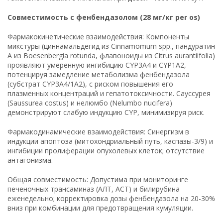
Совместимость с фенбендазолом (28 мг/кг per os)
Фармакокинетические взаимодействия: Компоненты
микстуры (циннамальдегид из Cinnamomum spp., пандуратин
A из Boesenbergia rotunda, флавоноиды из Citrus aurantiifolia)
проявляют умеренную ингибицию CYP3A4 и CYP1A2,
потенцируя замедление метаболизма фенбендазола
(субстрат CYP3A4/1A2), с риском повышения его
плазменных концентраций и гепатотоксичности. Сауссурея
(Saussurea costus) и нелюмбо (Nelumbo nucifera)
демонстрируют слабую индукцию CYP, минимизируя риск.
Фармакодинамические взаимодействия: Синергизм в
индукции апоптоза (митохондриальный путь, каспазы-3/9) и
ингибиции пролиферации опухолевых клеток; отсутствие
антагонизма.
Общая совместимость: Допустима при мониторинге
печеночных трансаминаз (АЛТ, АСТ) и билирубина
еженедельно; корректировка дозы фенбендазола на 20-30%
вниз при комбинации для предотвращения кумуляции.