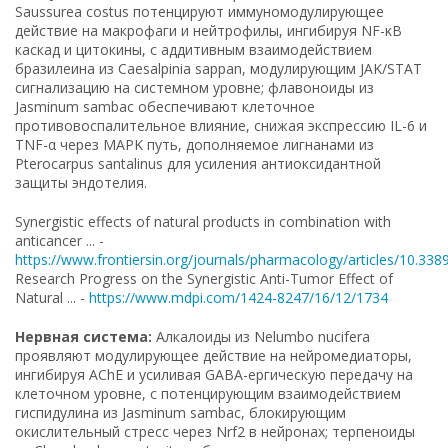
Saussurea costus потенцируют иммуномодулирующее
действие на макрофаги и нейтрофилы, ингибируя NF-κB
каскад и цитокины, с аддитивным взаимодействием
бразилеина из Caesalpinia sappan, модулирующим JAK/STAT
сигнализацию на системном уровне; флавоноиды из
Jasminum sambac обеспечивают клеточное
противовоспалительное влияние, снижая экспрессию IL-6 и
TNF-α через MAPK путь, дополняемое лигнанами из
Pterocarpus santalinus для усиления антиоксидантной
защиты эндотелия.
Synergistic effects of natural products in combination with
anticancer ... -
https://www.frontiersin.org/journals/pharmacology/articles/10.338
Research Progress on the Synergistic Anti-Tumor Effect of
Natural ... -
https://www.mdpi.com/1424-8247/16/12/1734
Нервная система:
Алкалоиды из Nelumbo nucifera
проявляют модулирующее действие на нейромедиаторы,
ингибируя AChE и усиливая GABA-ергическую передачу на
клеточном уровне, с потенцирующим взаимодействием
гиспидулина из Jasminum sambac, блокирующим
окислительный стресс через Nrf2 в нейронах; терпеноиды