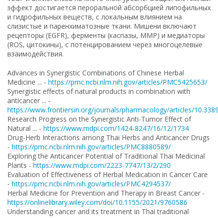
эффект достигается пероральной абсорбцией липофильных
и гидрофильных веществ, с локальным влиянием на
слизистые и паренхиматозные ткани. Мишени включают
рецепторы (EGFR), ферменты (каспазы, MMP) и медиаторы
(ROS, цитокины), с потенцированием через многоцелевые
взаимодействия.
Advances in Synergistic Combinations of Chinese Herbal
Medicine ... -
https://pmc.ncbi.nlm.nih.gov/articles/PMC5425653/
Synergistic effects of natural products in combination with
anticancer ... -
https://www.frontiersin.org/journals/pharmacology/articles/10.338
Research Progress on the Synergistic Anti-Tumor Effect of
Natural ... -
https://www.mdpi.com/1424-8247/16/12/1734
Drug-Herb Interactions among Thai Herbs and Anticancer Drugs
-
https://pmc.ncbi.nlm.nih.gov/articles/PMC8880589/
Exploring the Anticancer Potential of Traditional Thai Medicinal
Plants -
https://www.mdpi.com/2223-7747/13/2/290
Evaluation of Effectiveness of Herbal Medication in Cancer Care
-
https://pmc.ncbi.nlm.nih.gov/articles/PMC4294537/
Herbal Medicine for Prevention and Therapy in Breast Cancer -
https://onlinelibrary.wiley.com/doi/10.1155/2021/9760586
Understanding cancer and its treatment in Thai traditional