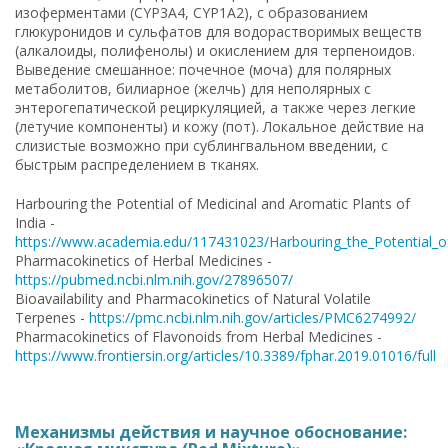
изоферментами (CYP3A4, CYP1A2), с образованием
глюкуронидов и сульфатов для водорастворимых веществ
(алкалоиды, полифенолы) и окислением для терпеноидов.
Выведение смешанное: почечное (моча) для полярных
метаболитов, билиарное (желчь) для неполярных с
энтерогепатической рециркуляцией, а также через легкие
(летучие компоненты) и кожу (пот). Локальное действие на
слизистые возможно при сублингвальном введении, с
быстрым распределением в тканях.
Harbouring the Potential of Medicinal and Aromatic Plants of
India -
https://www.academia.edu/117431023/Harbouring_the_Potential_of
Pharmacokinetics of Herbal Medicines -
https://pubmed.ncbi.nlm.nih.gov/27896507/
Bioavailability and Pharmacokinetics of Natural Volatile
Terpenes -
https://pmc.ncbi.nlm.nih.gov/articles/PMC6274992/
Pharmacokinetics of Flavonoids from Herbal Medicines -
https://www.frontiersin.org/articles/10.3389/fphar.2019.01016/full
Механизмы действия и научное обоснование: