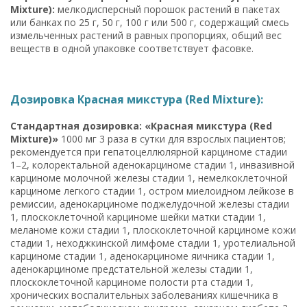
Mixture):
мелкодисперсный порошок растений в пакетах
или банках по 25 г, 50 г, 100 г или 500 г, содержащий смесь
измельченных растений в равных пропорциях, общий вес
веществ в одной упаковке соответствует фасовке.
Дозировка Красная микстура (Red Mixture):
Стандартная дозировка: «Красная микстура (Red
Mixture)»
1000 мг 3 раза в сутки для взрослых пациентов;
рекомендуется при гепатоцеллюлярной карциноме стадии
1–2, колоректальной аденокарциноме стадии 1, инвазивной
карциноме молочной железы стадии 1, немелкоклеточной
карциноме легкого стадии 1, остром миелоидном лейкозе в
ремиссии, аденокарциноме поджелудочной железы стадии
1, плоскоклеточной карциноме шейки матки стадии 1,
меланоме кожи стадии 1, плоскоклеточной карциноме кожи
стадии 1, неходжкинской лимфоме стадии 1, уротелиальной
карциноме стадии 1, аденокарциноме яичника стадии 1,
аденокарциноме предстательной железы стадии 1,
плоскоклеточной карциноме полости рта стадии 1,
хронических воспалительных заболеваниях кишечника в