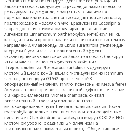
Nelumbo nucifera потенцирует действие костунолида из
Saussurea costus, модулируя стресс эндоплазматического
ретикулума и аутофагию, с защитным влиянием на
нормальные клетки за счет антиоксидантной активности,
подтверждено в моделях in vivo. Бразилеин из Caesalpinia
sappan дополняет иммуномодулирующее действие
лигнанов из Cinnamomum parthenoxylon, ингибируя NF-κB
каскад и снижая провоспалительные цитокины в системном
направлении. Флавоноиды из Citrus aurantiifolia (гесперидин,
кверцетин) усиливают антиангиогенный эффект
сесквитерпеновых лактонов из Saussurea costus, блокируя
VEGF и MMP в тканеспецифическом действии.
Птеростильбен из Pterocarpus santalinus модулирует
клеточный цикл в комбинации с гиспидулином из Jasminum
sambac, потенцируя G1/G2-арест через p53-
опосредованный механизм in vitro. Ксантоны из Mesua ferrea
(месуаксантоны) проявляют защитный эффект в сочетании
с β-кариофилленом из Michelia champaca, снижая
окислительный стресс и усиливая апоптоз в
митохондриальном пути. Пентагаллоилглюкоза из Bouea
macrophylla дополняет противовоспалительное действие
непетина из Clerodendrum petasites, ингибируя COX-2 и NO в
клеточном уровне, с аддитивным влиянием на
эпителиально-мезенхимальный переход. Общая синергия