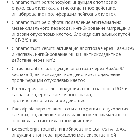
Cinnamomum parthenoxylon: индукция апоптоза в
опухолевых клетках, антиоксидантное действие,
ингибирование пролиферации лейкозных клеток
Cinnamomum bejolghota: подавление эпителиально-
мезенхимального перехода, ингибирование миграции и
инвазии опухолевых клеток, блокада сигнальных путей
TGF-β/Smad
Cinnamomum verum: активация апоптоза через Fas/CD95
и каспазы, ингибирование NF-κB, антиоксидантное
действие через Nrf2
Citrus aurantiifolia: индукция апоптоза через Bax/p53/
каспаза-3, антиоксидантное действие, подавление
пролиферации опухолевых клеток
Pterocarpus santalinus: индукция апоптоза через ROS и
каспазы, задержка клеточного цикла,
противовоспалительное действие
Caesalpinia sappan: апоптоз и автофагия в опухолевых
клетках, подавление эпителиально-мезенхимального
перехода, антиоксидантное действие
Boesenbergia rotunda: ингибирование EGFR/STAT3/Akt,
индукция апоптоза, преодоление лекарственной