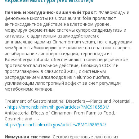
«Красная микстура (Red Mixture)»
Печень и желудочно-кишечный тракт:
Флавоноиды и
фенольные кислоты из Citrus aurantiifolia проявляют
антиоксидантное действие на клеточном уровне,
модулируя ферментные системы супероксиддисмутазы и
каталазы, с аддитивным взаимодействием с
циннамальдегидом из Cinnamomum verum, потенцирующим
мембраностабилизирующее влияние на гепатоциты через
ингибирование липопероксидации; терпеноиды из
Boesenbergia rotunda обеспечивают тканеспецифическое
противовоспалительное действие, блокируя COX-2 и
простагландины в слизистой ЖКТ, с системным
распределением алкалоидов из Nelumbo nucifera,
усиливающим липотропный эффект за счет регуляции
метаболизма липидов.
Treatment of Gastrointestinal Disorders—Plants and Potential ...
-
https://pmc.ncbi.nlm.nih.gov/articles/PMC9105531/
Antibacterial Effects of Cinnamon: From Farm to Food,
Cosmetic and ... -
https://pmc.ncbi.nlm.nih.gov/articles/PMC4586554/
Иммунная система
: Сесквитерпеновые лактоны из