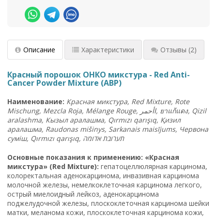
Описание
Характеристики
Отзывы
(2)
Красный порошок ОНКО микстура - Red Anti-
Cancer Powder Mixture (ABP)
Наименование
:
Красная
микстура
, Red Mixture, Rote
Mischung, Mezcla Roja, Mélange Rouge,
اأحمر
,
ยาแก้แดง
, Qizil
aralashma,
Кызыл
аралашма
, Qırmızı qarışıq,
Қизил
аралашма
, Raudonas mišinys, Sarkanais maisījums,
Червона
суміш
, Qırmızı qarışıq,
אדומה
תערובת
Основные показания к применению: «Красная
микстура» (Red Mixture):
гепатоцеллюлярная карцинома,
колоректальная аденокарцинома, инвазивная карцинома
молочной железы, немелкоклеточная карцинома легкого,
острый миелоидный лейкоз, аденокарцинома
поджелудочной железы, плоскоклеточная карцинома шейки
матки, меланома кожи, плоскоклеточная карцинома кожи,