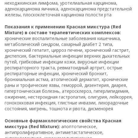
неходжкинская лимфома, уротелиальная карцинома,
аденокарцинома яичника, аденокарцинома предстательной
железы, плоскоклеточная карцинома полости рта
Показания к применению Красная микстура (Red
Mixture) в составе терапевтических комплексов:
хронические воспалительные заболевания кишечника,
метаболический синдром, сахарный диабет 2 типа,
хронический гепатит, цирроз печени, хронический гастрит,
диспепсия, бактериальные инфекции верхних дыхательных
путей, грибковые инфекции кожи, вирусные инфекции
респираторного тракта, ревматоидный артрит, острые
респираторные инфекции, хронический бронхит,
бронхиальная астма, атопический дерматит, хронические
раны и трофические язвы, геморрой, дизентерия, диарея,
гипертоническая болезнь, атеросклероз, гиперлипидемия,
ожирение, нестероидная гастропатия, олигурия, лейкоррея,
гонококковая инфекция, глистные инвазии, лихорадочные
состояния, мигрень, тошнота и рвота, дисменорея
Основные фармакологические свойства Красная
микстура (Red Mixture):
апоптотическое,
антипролиферативное, антиметастатическое,