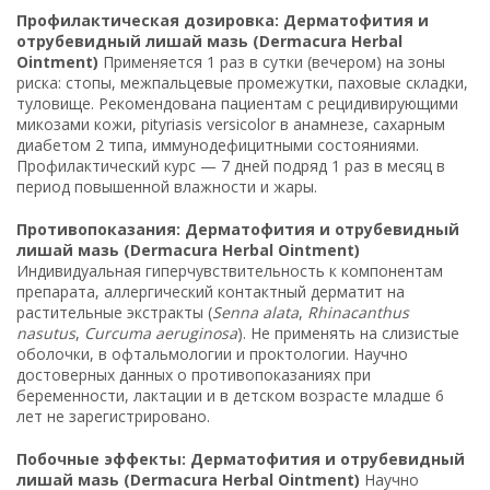
Профилактическая дозировка: Дерматофития и
отрубевидный лишай мазь (Dermacura Herbal
Ointment)
Применяется 1 раз в сутки (вечером) на зоны
риска: стопы, межпальцевые промежутки, паховые складки,
туловище. Рекомендована пациентам с рецидивирующими
микозами кожи, pityriasis versicolor в анамнезе, сахарным
диабетом 2 типа, иммунодефицитными состояниями.
Профилактический курс — 7 дней подряд 1 раз в месяц в
период повышенной влажности и жары.
Противопоказания: Дерматофития и отрубевидный
лишай мазь (Dermacura Herbal Ointment)
Индивидуальная гиперчувствительность к компонентам
препарата, аллергический контактный дерматит на
растительные экстракты (
Senna alata
,
Rhinacanthus
nasutus
,
Curcuma aeruginosa
). Не применять на слизистые
оболочки, в офтальмологии и проктологии. Научно
достоверных данных о противопоказаниях при
беременности, лактации и в детском возрасте младше 6
лет не зарегистрировано.
Побочные эффекты: Дерматофития и отрубевидный
лишай мазь (Dermacura Herbal Ointment)
Научно