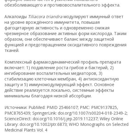
обезболивающего и противовоспалительного эффекта.
Алкалоиды
Tiliacora triandra
модулируют иммунный ответ
на уровне врождённого иммунитета, повышая
фагоцитарную активность и одновременно снижая
чрезмерное образование активных форм кислорода. Таким
образом, они обеспечивают баланс между защитной
функцией и предотвращением оксидативного повреждения
тканей.
Комплексный фармакодинамический профиль препарата
включает: 1) подавление роста грибов и бактерий, 2)
ингибирование воспалительных медиаторов, 3)
стабилизацию клеточных мембран, 4) антиоксидантную
защиту и 5) иммуномодулирующий эффект. Основное
действие реализуется локально, системные эффекты
минимальны благодаря низкой абсорбции.
Источники: PubMed: PMID 25466107; PMC: PMC9137825,
PMC8765439; SpringerLink: doi.org/10.1007/s00204-018-2349-2;
ScienceDirect: doi.org/10.1016/j.jep.2019.112237; Wiley Online
Library: doi.org/10.1002/ptr.6873; WHO Monographs on Selected
Medicinal Plants Vol. 4