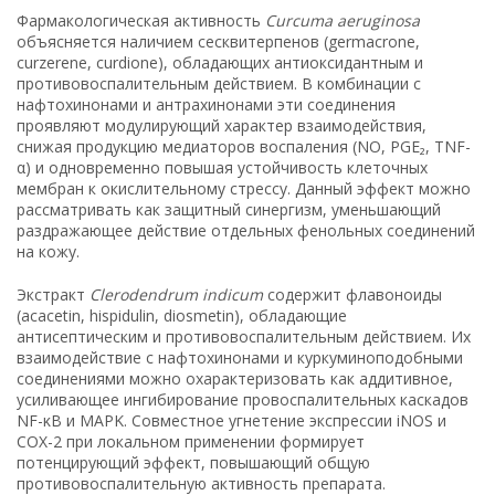
Фармакологическая активность
Curcuma aeruginosa
объясняется наличием сесквитерпенов (germacrone,
curzerene, curdione), обладающих антиоксидантным и
противовоспалительным действием. В комбинации с
нафтохинонами и антрахинонами эти соединения
проявляют модулирующий характер взаимодействия,
снижая продукцию медиаторов воспаления (NO, PGE₂, TNF-
α) и одновременно повышая устойчивость клеточных
мембран к окислительному стрессу. Данный эффект можно
рассматривать как защитный синергизм, уменьшающий
раздражающее действие отдельных фенольных соединений
на кожу.
Экстракт
Clerodendrum indicum
содержит флавоноиды
(acacetin, hispidulin, diosmetin), обладающие
антисептическим и противовоспалительным действием. Их
взаимодействие с нафтохинонами и куркуминоподобными
соединениями можно охарактеризовать как аддитивное,
усиливающее ингибирование провоспалительных каскадов
NF-κB и MAPK. Совместное угнетение экспрессии iNOS и
COX-2 при локальном применении формирует
потенцирующий эффект, повышающий общую
противовоспалительную активность препарата.