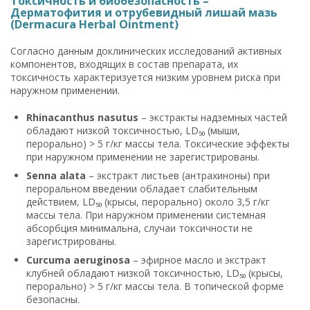
Токсичность и биобезопасность –
Дерматофития и отрубевидный лишай мазь
(Dermacura Herbal Ointment)
Согласно данным доклинических исследований активных
компонентов, входящих в состав препарата, их
токсичность характеризуется низким уровнем риска при
наружном применении.
Rhinacanthus nasutus
– экстракты надземных частей
обладают низкой токсичностью, LD₅₀ (мыши,
перорально) > 5 г/кг массы тела. Токсические эффекты
при наружном применении не зарегистрированы.
Senna alata
– экстракт листьев (антрахиноны) при
пероральном введении обладает слабительным
действием, LD₅₀ (крысы, перорально) около 3,5 г/кг
массы тела. При наружном применении системная
абсорбция минимальна, случаи токсичности не
зарегистрированы.
Curcuma aeruginosa
– эфирное масло и экстракт
клубней обладают низкой токсичностью, LD₅₀ (крысы,
перорально) > 5 г/кг массы тела. В топической форме
безопасны.