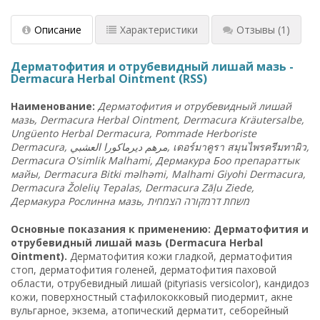
Описание
Характеристики
Отзывы
(1)
Дерматофития и отрубевидный лишай мазь -
Dermacura Herbal Ointment (RSS)
Наименование:
Дерматофития и отрубевидный лишай
мазь, Dermacura Herbal Ointment, Dermacura Kräutersalbe,
Ungüento Herbal Dermacura, Pommade Herboriste
Dermacura,
العشبي
ديرماكورا
مرهم
,
เดอร์มาคูรา สมุนไพรครีมทาผิว,
Dermacura O'simlik Malhami, Дермакура Боо препараттык
майы, Dermacura Bitki məlhəmi, Malhami Giyohi Dermacura,
Dermacura Žolelių Tepalas, Dermacura Zāļu Ziede,
Дермакура Рослинна мазь,
הצמחית
דרמקורה
משחת
Основные показания к применению: Дерматофития и
отрубевидный лишай мазь (Dermacura Herbal
Ointment).
Дерматофития кожи гладкой, дерматофития
стоп, дерматофития голеней, дерматофития паховой
области, отрубевидный лишай (pityriasis versicolor), кандидоз
кожи, поверхностный стафилококковый пиодермит, акне
вульгарное, экзема, атопический дерматит, себорейный