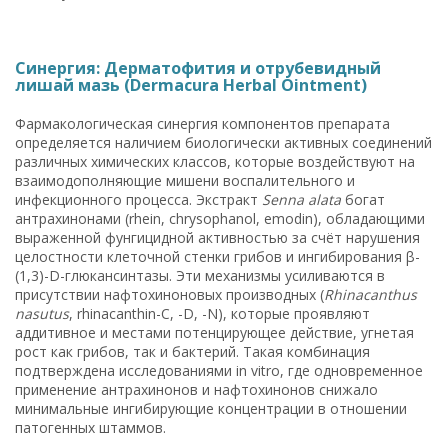
Синергия: Дерматофития и отрубевидный
лишай мазь (Dermacura Herbal Ointment)
Фармакологическая синергия компонентов препарата
определяется наличием биологически активных соединений
различных химических классов, которые воздействуют на
взаимодополняющие мишени воспалительного и
инфекционного процесса. Экстракт
Senna alata
богат
антрахинонами (rhein, chrysophanol, emodin), обладающими
выраженной фунгицидной активностью за счёт нарушения
целостности клеточной стенки грибов и ингибирования β-
(1,3)-D-глюкансинтазы. Эти механизмы усиливаются в
присутствии нафтохиноновых производных (
Rhinacanthus
nasutus
, rhinacanthin-C, -D, -N), которые проявляют
аддитивное и местами потенцирующее действие, угнетая
рост как грибов, так и бактерий. Такая комбинация
подтверждена исследованиями in vitro, где одновременное
применение антрахинонов и нафтохинонов снижало
минимальные ингибирующие концентрации в отношении
патогенных штаммов.