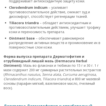
поддерживает антиоксидантную защиту кожи.
Clerodendrum indicum
– усиливает
противовоспалительное действие, снижает зуд и
дискомфорт, способствует регенерации тканей.
Tiliacora triandra
– обладает антиоксидантным и
противовоспалительным действием, улучшает трофику
кожи и переносимость препарата.
Ointment base
– обеспечивает равномерное
распределение активных веществ и проникновение их в
поверхностные слои кожи.
Форма выпуска препарата Дерматофития и
отрубевидный лишай мазь (Dermacura Herbal
Ointment):
Мазь во флаконах и тюбиках по 15 г и 30 г. 1 г
мази содержит 200 мг суммарных растительных экстрактов
(
Rhinacanthus nasutus
,
Senna alata
,
Curcuma aeruginosa
,
Clerodendrum indicum
,
Tiliacora triandra
) и 800 мг мазевой
основы (парафин мягкий, вазелиновое масло, пчелиный
воск).
Дозировка Дерматофития и отрубевидный