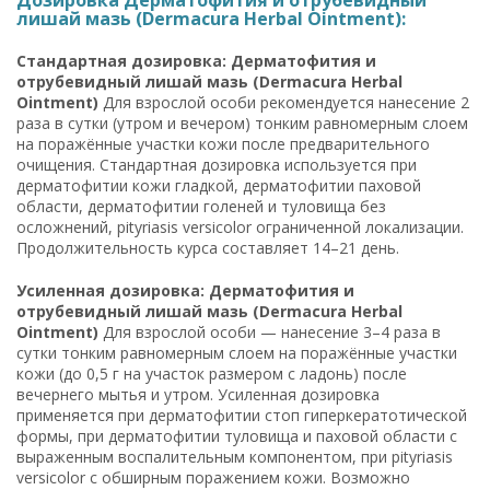
лишай мазь (Dermacura Herbal Ointment):
Стандартная дозировка: Дерматофития и
отрубевидный лишай мазь (Dermacura Herbal
Ointment)
Для взрослой особи рекомендуется нанесение 2
раза в сутки (утром и вечером) тонким равномерным слоем
на поражённые участки кожи после предварительного
очищения. Стандартная дозировка используется при
дерматофитии кожи гладкой, дерматофитии паховой
области, дерматофитии голеней и туловища без
осложнений, pityriasis versicolor ограниченной локализации.
Продолжительность курса составляет 14–21 день.
Усиленная дозировка: Дерматофития и
отрубевидный лишай мазь (Dermacura Herbal
Ointment)
Для взрослой особи — нанесение 3–4 раза в
сутки тонким равномерным слоем на поражённые участки
кожи (до 0,5 г на участок размером с ладонь) после
вечернего мытья и утром. Усиленная дозировка
применяется при дерматофитии стоп гиперкератотической
формы, при дерматофитии туловища и паховой области с
выраженным воспалительным компонентом, при pityriasis
versicolor с обширным поражением кожи. Возможно