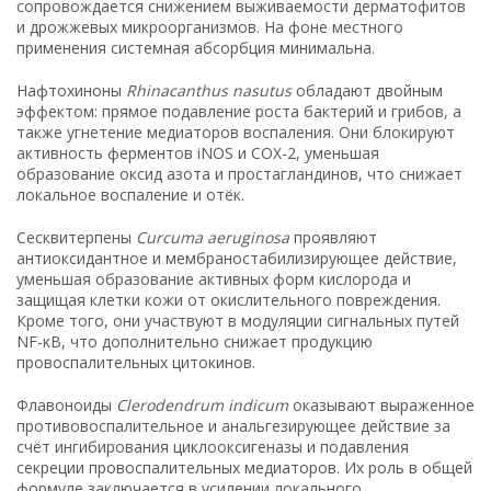
сопровождается снижением выживаемости дерматофитов
и дрожжевых микроорганизмов. На фоне местного
применения системная абсорбция минимальна.
Нафтохиноны
Rhinacanthus nasutus
обладают двойным
эффектом: прямое подавление роста бактерий и грибов, а
также угнетение медиаторов воспаления. Они блокируют
активность ферментов iNOS и COX-2, уменьшая
образование оксид азота и простагландинов, что снижает
локальное воспаление и отёк.
Сесквитерпены
Curcuma aeruginosa
проявляют
антиоксидантное и мембраностабилизирующее действие,
уменьшая образование активных форм кислорода и
защищая клетки кожи от окислительного повреждения.
Кроме того, они участвуют в модуляции сигнальных путей
NF-κB, что дополнительно снижает продукцию
провоспалительных цитокинов.
Флавоноиды
Clerodendrum indicum
оказывают выраженное
противовоспалительное и анальгезирующее действие за
счёт ингибирования циклооксигеназы и подавления
секреции провоспалительных медиаторов. Их роль в общей
формуле заключается в усилении локального