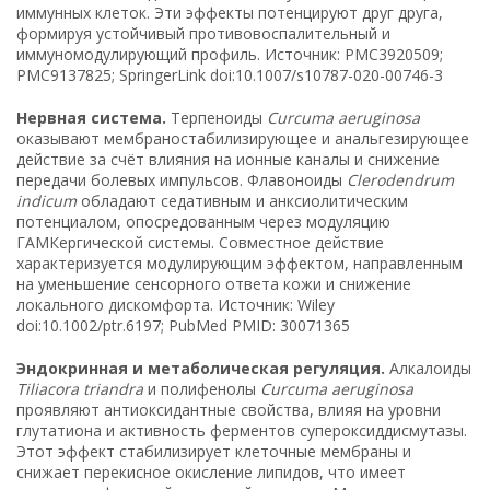
иммунных клеток. Эти эффекты потенцируют друг друга,
формируя устойчивый противовоспалительный и
иммуномодулирующий профиль. Источник: PMC3920509;
PMC9137825; SpringerLink doi:10.1007/s10787-020-00746-3
Нервная система.
Терпеноиды
Curcuma aeruginosa
оказывают мембраностабилизирующее и анальгезирующее
действие за счёт влияния на ионные каналы и снижение
передачи болевых импульсов. Флавоноиды
Clerodendrum
indicum
обладают седативным и анксиолитическим
потенциалом, опосредованным через модуляцию
ГАМКергической системы. Совместное действие
характеризуется модулирующим эффектом, направленным
на уменьшение сенсорного ответа кожи и снижение
локального дискомфорта. Источник: Wiley
doi:10.1002/ptr.6197; PubMed PMID: 30071365
Эндокринная и метаболическая регуляция.
Алкалоиды
Tiliacora triandra
и полифенолы
Curcuma aeruginosa
проявляют антиоксидантные свойства, влияя на уровни
глутатиона и активность ферментов супероксиддисмутазы.
Этот эффект стабилизирует клеточные мембраны и
снижает перекисное окисление липидов, что имеет