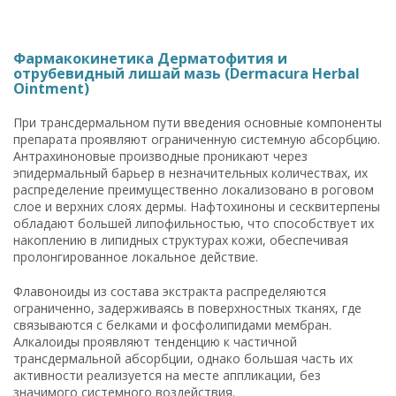
Фармакокинетика Дерматофития и
отрубевидный лишай мазь (Dermacura Herbal
Ointment)
При трансдермальном пути введения основные компоненты
препарата проявляют ограниченную системную абсорбцию.
Антрахиноновые производные проникают через
эпидермальный барьер в незначительных количествах, их
распределение преимущественно локализовано в роговом
слое и верхних слоях дермы. Нафтохиноны и сесквитерпены
обладают большей липофильностью, что способствует их
накоплению в липидных структурах кожи, обеспечивая
пролонгированное локальное действие.
Флавоноиды из состава экстракта распределяются
ограниченно, задерживаясь в поверхностных тканях, где
связываются с белками и фосфолипидами мембран.
Алкалоиды проявляют тенденцию к частичной
трансдермальной абсорбции, однако большая часть их
активности реализуется на месте аппликации, без
значимого системного воздействия.