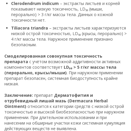
Clerodendrum indicum
– экстракты листьев и корней
показывают низкую токсичность, LD₅₀ (мыши,
перорально) > 3 г/кг массы тела. Данных о кожной
токсичности нет.
Tiliacora triandra
– экстракты листьев характеризуются
низкой острой токсичностью, LD₅₀ (крысы, перорально) >
4 г/кг массы тела. Наружное применение признано
безопасным.
Смоделированная совокупная токсичность
препарата
с учётом возможной аддитивности активных
компонентов соответствует
LD₅₀ > 5 г/кг массы тела
(перорально, крысы/мыши)
. При наружном применении
препарат безопасен, системная биодоступность крайне
низкая.
Заключение:
препарат
Дерматофития и
отрубевидный лишай мазь (Dermacura Herbal
Ointment)
относится к категории средств с низкой острой
токсичностью и высокой биобезопасностью при наружном
применении. При длительном использовании и при
нанесении на обширные участки кожи системная кумуляция
действующих веществ не выявлена.