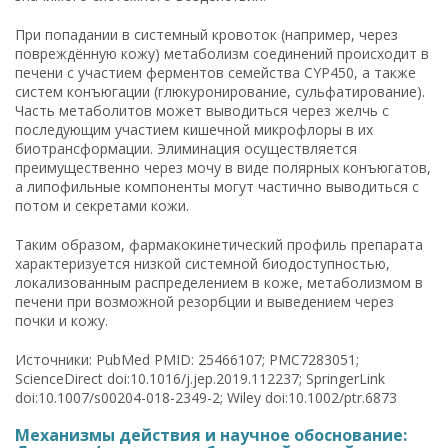
При попадании в системный кровоток (например, через
повреждённую кожу) метаболизм соединений происходит в
печени с участием ферментов семейства CYP450, а также
систем конъюгации (глюкуронирование, сульфатирование).
Часть метаболитов может выводиться через желчь с
последующим участием кишечной микрофлоры в их
биотрансформации. Элиминация осуществляется
преимущественно через мочу в виде полярных конъюгатов,
а липофильные компоненты могут частично выводиться с
потом и секретами кожи.
Таким образом, фармакокинетический профиль препарата
характеризуется низкой системной биодоступностью,
локализованным распределением в коже, метаболизмом в
печени при возможной резорбции и выведением через
почки и кожу.
Источники: PubMed PMID: 25466107; PMC7283051;
ScienceDirect doi:10.1016/j.jep.2019.112237; SpringerLink
doi:10.1007/s00204-018-2349-2; Wiley doi:10.1002/ptr.6873
Механизмы действия и научное обоснование: