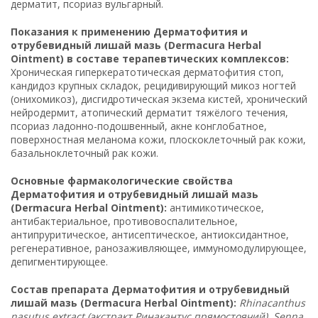
дерматит, псориаз вульгарный.
Показания к применению Дерматофития и
отрубевидный лишай мазь (Dermacura Herbal
Ointment) в составе терапевтических комплексов:
Хроническая гиперкератотическая дерматофития стоп,
кандидоз крупных складок, рецидивирующий микоз ногтей
(онихомикоз), дисгидротическая экзема кистей, хронический
нейродермит, атопический дерматит тяжёлого течения,
псориаз ладонно-подошвенный, акне конглобатное,
поверхностная меланома кожи, плоскоклеточный рак кожи,
базальноклеточный рак кожи.
Основные фармакологические свойства
Дерматофития и отрубевидный лишай мазь
(Dermacura Herbal Ointment):
антимикотическое,
антибактериальное, противовоспалительное,
антипруритическое, антисептическое, антиоксидантное,
регенеративное, ранозаживляющее, иммуномодулирующее,
депигментирующее.
Состав препарата Дерматофития и отрубевидный
лишай мазь (Dermacura Herbal Ointment):
Rhinacanthus
nasutus extract (экстракт Ринакантус прямостоячий), Senna