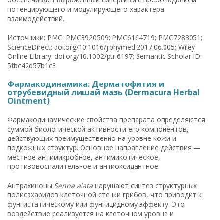
потенцирующего и модулирующего характера
взаимодействий.
Источники: PMC: PMC3920509; PMC6164719; PMC7283051;
ScienceDirect: doi.org/10.1016/j.phymed.2017.06.005; Wiley
Online Library: doi.org/10.1002/ptr.6197; Semantic Scholar ID:
5fbc42d57b1c3
Фармакодинамика: Дерматофития и
отрубевидный лишай мазь (Dermacura Herbal
Ointment)
Фармакодинамические свойства препарата определяются
суммой биологической активности его компонентов,
действующих преимущественно на уровне кожи и
подкожных структур. Основное направление действия —
местное антимикробное, антимикотическое,
противовоспалительное и антиоксидантное.
Антрахиноны
Senna alata
нарушают синтез структурных
полисахаридов клеточной стенки грибов, что приводит к
фунгистатическому или фунгицидному эффекту. Это
воздействие реализуется на клеточном уровне и