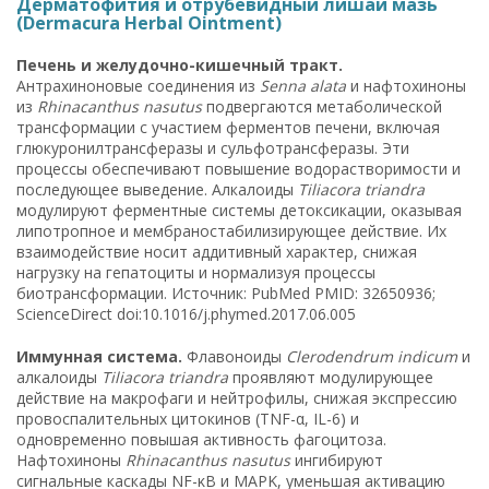
Дерматофития и отрубевидный лишай мазь
(Dermacura Herbal Ointment)
Печень и желудочно-кишечный тракт.
Антрахиноновые соединения из
Senna alata
и нафтохиноны
из
Rhinacanthus nasutus
подвергаются метаболической
трансформации с участием ферментов печени, включая
глюкуронилтрансферазы и сульфотрансферазы. Эти
процессы обеспечивают повышение водорастворимости и
последующее выведение. Алкалоиды
Tiliacora triandra
модулируют ферментные системы детоксикации, оказывая
липотропное и мембраностабилизирующее действие. Их
взаимодействие носит аддитивный характер, снижая
нагрузку на гепатоциты и нормализуя процессы
биотрансформации. Источник: PubMed PMID: 32650936;
ScienceDirect doi:10.1016/j.phymed.2017.06.005
Иммунная система.
Флавоноиды
Clerodendrum indicum
и
алкалоиды
Tiliacora triandra
проявляют модулирующее
действие на макрофаги и нейтрофилы, снижая экспрессию
провоспалительных цитокинов (TNF-α, IL-6) и
одновременно повышая активность фагоцитоза.
Нафтохиноны
Rhinacanthus nasutus
ингибируют
сигнальные каскады NF-κB и MAPK, уменьшая активацию