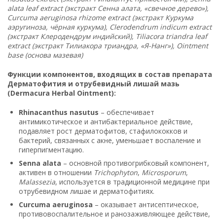
alata leaf extract (экстракт Сенна алата, «свечное дерево»),
Curcuma aeruginosa rhizome extract (экстракт Куркума
аэругиноза, чёрная куркума), Clerodendrum indicum extract
(экстракт Клеродендрум индийский), Tiliacora triandra leaf
extract (экстракт Тилиакора триандра, «Я-Нанг»), Ointment
base (основа мазевая)
Функции компонентов, входящих в состав препарата
Дерматофития и отрубевидный лишай мазь
(Dermacura Herbal Ointment):
Rhinacanthus nasutus
– обеспечивает
антимикотическое и антибактериальное действие,
подавляет рост дерматофитов, стафилококков и
бактерий, связанных с акне, уменьшает воспаление и
гиперпигментацию.
Senna alata
– основной противогрибковый компонент,
активен в отношении
Trichophyton
,
Microsporum
,
Malassezia
, используется в традиционной медицине при
отрубевидном лишае и дерматофитиях.
Curcuma aeruginosa
– оказывает антисептическое,
противовоспалительное и ранозаживляющее действие,