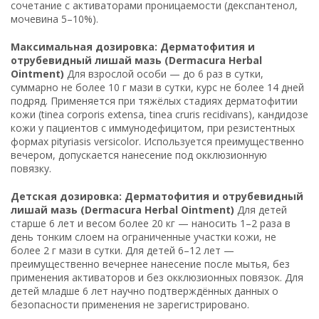
сочетание с активаторами проницаемости (декспантенол,
мочевина 5–10%).
Максимальная дозировка: Дерматофития и
отрубевидный лишай мазь (Dermacura Herbal
Ointment)
Для взрослой особи — до 6 раз в сутки,
суммарно не более 10 г мази в сутки, курс не более 14 дней
подряд. Применяется при тяжёлых стадиях дерматофитии
кожи (tinea corporis extensa, tinea cruris recidivans), кандидозе
кожи у пациентов с иммунодефицитом, при резистентных
формах pityriasis versicolor. Используется преимущественно
вечером, допускается нанесение под окклюзионную
повязку.
Детская дозировка: Дерматофития и отрубевидный
лишай мазь (Dermacura Herbal Ointment)
Для детей
старше 6 лет и весом более 20 кг — наносить 1–2 раза в
день тонким слоем на ограниченные участки кожи, не
более 2 г мази в сутки. Для детей 6–12 лет —
преимущественно вечернее нанесение после мытья, без
применения активаторов и без окклюзионных повязок. Для
детей младше 6 лет научно подтверждённых данных о
безопасности применения не зарегистрировано.