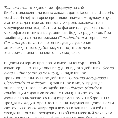
Tiliacora triandra
дополняет формулу за счёт
бисбензилизохинолиновых алкалоидов (tiliacorinine, tiliacorin,
nortiliacorinine), которые проявляют иммуномодулирующую
и антиоксидантную активность. Их роль заключается в
модулирующем воздействии на фагоцитарную активность
макрофагов и снижении уровня свободных радикалов. При
комбинации с флавоноидами
Clerodendrum
и терпенами
Curcuma
достигается потенцирующее усиление
антиоксидантного действия, что подтверждено
экспериментально на клеточных моделях.
В целом синергия препарата имеет многоуровневый
характер: 1) потенцирование фунгицидного действия (
Senna
alata
+
Rhinacanthus nasutus
), 2) аддитивное
противовоспалительное действие (
Curcuma aeruginosa
+
Clerodendrum indicum
), 3) защитное и модулирующее
антиоксидантное взаимодействие (
Tiliacora triandra
в
комбинации с другими компонентами). На клеточном
уровне это выражается в одновременном ингибировании
продукции медиаторов воспаления, нарушении целостности
клеточных стенок микроорганизмов и защите тканей от
оксидативного повреждения. Такой комплексный механизм
обеспечивает выраженный синергизм с преобладанием