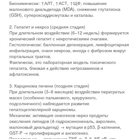
Биохимически: ↑АЛТ, ↑АСТ, ↑ЩФ, повышение
малонового диальдегида (MDA), снижение глутатиона
(GSH), супероксиддисмутазы и каталазы.
2. Гепатит и некроз (средняя стадия)
При длительном воздействии (6–12 недель) формируется
хронический гепатит с некротическими очагами.
Гистологически: баллонная дегенерация, лимфоцитарная
инфильтрация, очаги некроза, иногда с фиброзом вокруг
портальных трактов.
Фактически, это лабораторная модель токсического
гепатита, близкая к действию нитрозаминов и
афлатоксинов.
3. Карцинома печени (поздняя стадия)
При длительном (3–6 месяцев) воздействии перегретых
масел (особенно пальмового, кукурузного,
подсолнечного) наблюдается развитие
гепатоцеллюлярной карциномы.
Механизм: активация онкогенов через продукты
окисления липидов (4-гидроксиноненаль, акролеин,
малоновый диальдегид) → мутации в p53, β-катенине,
GST-P → пролиферация и ангиогенез.
Параллельно — повышение TNF-α, IL-6, NF-κB, что