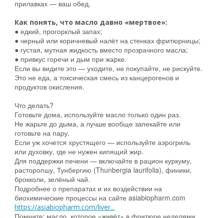
прилавках — ваш обед.
Как понять, что масло давно «мертвое»:
● едкий, прогорклый запах;
● черный или коричневый налёт на стенках фритюрницы;
● густая, мутная жидкость вместо прозрачного масла;
● привкус горечи и дым при жарке.
Если вы видите это — уходите, не покупайте, не рискуйте.
Это не еда, а токсическая смесь из канцерогенов и
продуктов окисления.
Что делать?
Готовьте дома, используйте масло только один раз.
Не жарьте до дыма, а лучше вообще запекайте или
готовьте на пару.
Если уж хочется хрустящего — используйте аэрогриль
или духовку, где не нужен кипящий жир.
Для поддержки печени — включайте в рацион куркуму,
расторопшу, Тунбергию (Thunbergia laurifolia), финики,
брокколи, зелёный чай.
Подробнее о препаратах и их воздействии на
биохимические процессы на сайте asiabiopharm.com
https://asiabiopharm.com/liver...
Помните: масло, которое «живёт» в фритюре неделями,