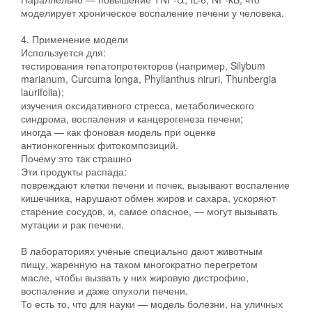
моделирует хроническое воспаление печени у человека.
4. Применение модели
Используется для:
тестирования гепатопротекторов (например, Silybum
marianum, Curcuma longa, Phyllanthus niruri, Thunbergia
laurifolia);
изучения оксидативного стресса, метаболического
синдрома, воспаления и канцерогенеза печени;
иногда — как фоновая модель при оценке
антионкогенных фитокомпозиций.
Почему это так страшно
Эти продукты распада:
повреждают клетки печени и почек, вызывают воспаление
кишечника, нарушают обмен жиров и сахара, ускоряют
старение сосудов, и, самое опасное, — могут вызывать
мутации и рак печени.
В лабораториях учёные специально дают животным
пищу, жаренную на таком многократно перегретом
масле, чтобы вызвать у них жировую дистрофию,
воспаление и даже опухоли печени.
То есть то, что для науки — модель болезни, на уличных