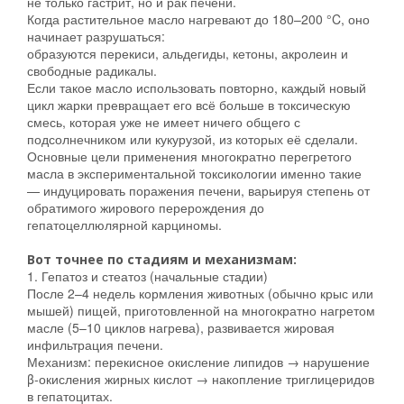
не только гастрит, но и рак печени.
Когда растительное масло нагревают до 180–200 °C, оно
начинает разрушаться:
образуются перекиси, альдегиды, кетоны, акролеин и
свободные радикалы.
Если такое масло использовать повторно, каждый новый
цикл жарки превращает его всё больше в токсическую
смесь, которая уже не имеет ничего общего с
подсолнечником или кукурузой, из которых её сделали.
Основные цели применения многократно перегретого
масла в экспериментальной токсикологии именно такие
— индуцировать поражения печени, варьируя степень от
обратимого жирового перерождения до
гепатоцеллюлярной карциномы.
Вот точнее по стадиям и механизмам:
1. Гепатоз и стеатоз (начальные стадии)
После 2–4 недель кормления животных (обычно крыс или
мышей) пищей, приготовленной на многократно нагретом
масле (5–10 циклов нагрева), развивается жировая
инфильтрация печени.
Механизм: перекисное окисление липидов → нарушение
β-окисления жирных кислот → накопление триглицеридов
в гепатоцитах.