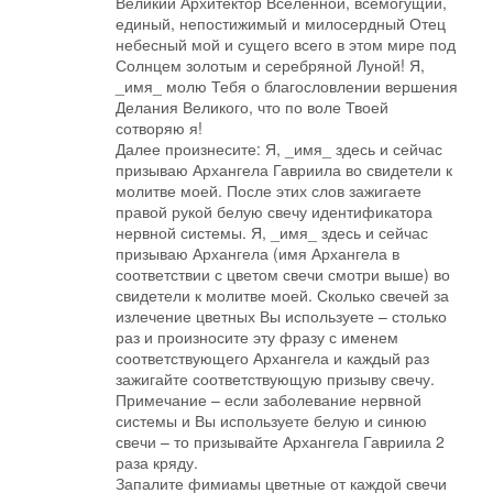
Великий Архитектор Вселенной, всемогущий,
единый, непостижимый и милосердный Отец
небесный мой и сущего всего в этом мире под
Солнцем золотым и серебряной Луной! Я,
_имя_ молю Тебя о благословлении вершения
Делания Великого, что по воле Твоей
сотворяю я!
Далее произнесите: Я, _имя_ здесь и сейчас
призываю Архангела Гавриила во свидетели к
молитве моей. После этих слов зажигаете
правой рукой белую свечу идентификатора
нервной системы. Я, _имя_ здесь и сейчас
призываю Архангела (имя Архангела в
соответствии с цветом свечи смотри выше) во
свидетели к молитве моей. Сколько свечей за
излечение цветных Вы используете – столько
раз и произносите эту фразу с именем
соответствующего Архангела и каждый раз
зажигайте соответствующую призыву свечу.
Примечание – если заболевание нервной
системы и Вы используете белую и синюю
свечи – то призывайте Архангела Гавриила 2
раза кряду.
Запалите фимиамы цветные от каждой свечи