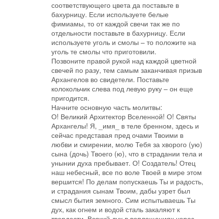
соответствующего цвета да поставьте в
бахурницу. Если используете белые
фимиамы, то от каждой свечи так же по
отдельности поставьте в бахурницу. Если
используете уголь и смолы – то положите на
уголь те смолы что приготовили.
Позвоните правой рукой над каждой цветной
свечей по разу, тем самым заканчивая призыв
Архангелов во свидетели. Поставьте
колокольчик слева под левую руку – он еще
пригодится.
Начните основную часть молитвы:
О! Великий Архитектор Вселенной! О! Святы
Архангелы! Я, _имя_ в теле бренном, здесь и
сейчас представая пред очами Твоими в
любви и смирении, молю Тебя за хворого (ую)
сына (дочь) Твоего (ю), что в страдании тела и
унынии духа пребывает. О! Создатель! Отец
наш небесный, все по воле Твоей в мире этом
вершится! По делам попускаешь Ты и радость,
и страдания сынам Твоим, дабы узрет был
смысл бытия земного. Сим испытываешь Ты
дух, как огнем и водой сталь закаляют к
твердости. Всякий дух в воплощениях через