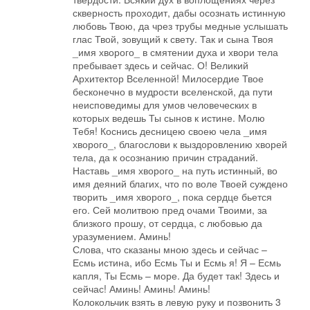
скверность проходит, дабы осознать истинную
любовь Твою, да чрез трубы медные услышать
глас Твой, зовущий к свету. Так и сына Твоя
_имя хворого_ в смятении духа и хвори тела
пребывает здесь и сейчас. О! Великий
Архитектор Вселенной! Милосердие Твое
бесконечно в мудрости вселенской, да пути
неисповедимы для умов человеческих в
которых ведешь Ты сынов к истине. Молю
Тебя! Коснись десницею своею чела _имя
хворого_, благослови к выздоровлению хворей
тела, да к осознанию причин страданий.
Наставь _имя хворого_ на путь истинный, во
имя деяний благих, что по воле Твоей суждено
творить _имя хворого_, пока сердце бьется
его. Сей молитвою пред очами Твоими, за
близкого прошу, от сердца, с любовью да
уразумением. Аминь!
Слова, что сказаны мною здесь и сейчас –
Есмь истина, ибо Есмь Ты и Есмь я! Я – Есмь
капля, Ты Есмь – море. Да будет так! Здесь и
сейчас! Аминь! Аминь! Аминь!
Колокольчик взять в левую руку и позвонить 3