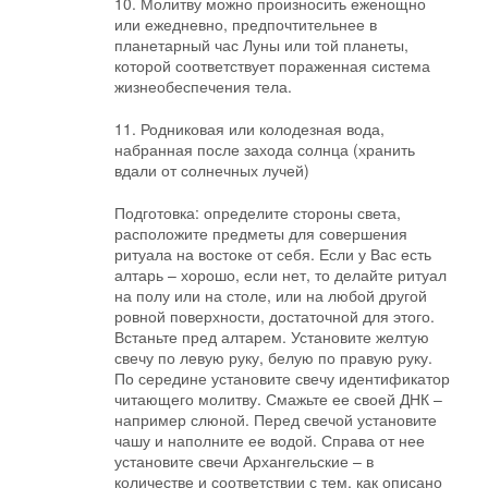
10. Молитву можно произносить еженощно
или ежедневно, предпочтительнее в
планетарный час Луны или той планеты,
которой соответствует пораженная система
жизнеобеспечения тела.
11. Родниковая или колодезная вода,
набранная после захода солнца (хранить
вдали от солнечных лучей)
Подготовка: определите стороны света,
расположите предметы для совершения
ритуала на востоке от себя. Если у Вас есть
алтарь – хорошо, если нет, то делайте ритуал
на полу или на столе, или на любой другой
ровной поверхности, достаточной для этого.
Встаньте пред алтарем. Установите желтую
свечу по левую руку, белую по правую руку.
По середине установите свечу идентификатор
читающего молитву. Смажьте ее своей ДНК –
например слюной. Перед свечой установите
чашу и наполните ее водой. Справа от нее
установите свечи Архангельские – в
количестве и соответствии с тем, как описано