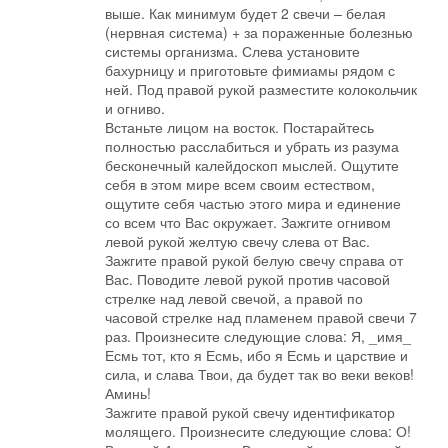
выше. Как минимум будет 2 свечи – белая
(нервная система) + за пораженные болезнью
системы организма. Слева установите
бахурницу и приготовьте фимиамы рядом с
ней. Под правой рукой разместите колокольчик
и огниво.
Встаньте лицом на восток. Постарайтесь
полностью расслабиться и убрать из разума
бесконечный калейдоскоп мыслей. Ощутите
себя в этом мире всем своим естеством,
ощутите себя частью этого мира и единение
со всем что Вас окружает. Зажгите огнивом
левой рукой желтую свечу слева от Вас.
Зажгите правой рукой белую свечу справа от
Вас. Поводите левой рукой против часовой
стрелке над левой свечой, а правой по
часовой стрелке над пламенем правой свечи 7
раз. Произнесите следующие слова: Я, _имя_
Есмь тот, кто я Есмь, ибо я Есмь и царствие и
сила, и слава Твои, да будет так во веки веков!
Аминь!
Зажгите правой рукой свечу идентификатор
молящего. Произнесите следующие слова: О!