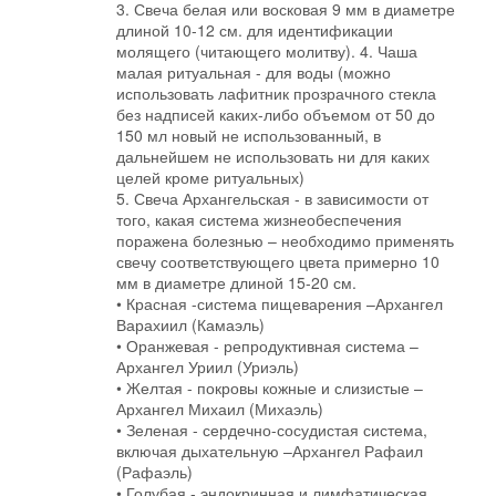
3. Свеча белая или восковая 9 мм в диаметре
длиной 10-12 см. для идентификации
молящего (читающего молитву). 4. Чаша
малая ритуальная - для воды (можно
использовать лафитник прозрачного стекла
без надписей каких-либо объемом от 50 до
150 мл новый не использованный, в
дальнейшем не использовать ни для каких
целей кроме ритуальных)
5. Свеча Архангельская - в зависимости от
того, какая система жизнеобеспечения
поражена болезнью – необходимо применять
свечу соответствующего цвета примерно 10
мм в диаметре длиной 15-20 см.
• Красная -система пищеварения –Архангел
Варахиил (Камаэль)
• Оранжевая - репродуктивная система –
Архангел Уриил (Уриэль)
• Желтая - покровы кожные и слизистые –
Архангел Михаил (Михаэль)
• Зеленая - сердечно-сосудистая система,
включая дыхательную –Архангел Рафаил
(Рафаэль)
• Голубая - эндокринная и лимфатическая