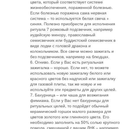
цвета, который соответствует системе
жизнеобеспечения, пораженной болезнью.
Если болезнью поражена сама нервная
система – то используется белая свеча +
синяя. Полезно приобрести для исполнения
ритуала 7 рожковый подсвечник, например
иудейскую минору, православный
семисвечник или буддистский семисвечник в
виде лодки с головой дракона и
колокольчиком. Все свечи можно зажигать и
без подсвечников, например на блюдцах.
6. Огниво. Если у Вас есть ритуальная
зажигалка – хорошо. Если нет, то можете
использовать новую зажигалку белого или
красного цветов без надписей или зажигалку
для газовой плиты, так же новую и не
используйте эти предметы для других целей.
7. Бахурница – или чаша для возжигания
фимиама. Если у Вас нет бахурницы для
ритуальных целей, то подойдет обычный
керамический горшок малого размера для
цветов золотого или глиняного цвета. Его
необходимо заполнить на 50% солью крупного
помола, смешанной с вашим ДНК – например