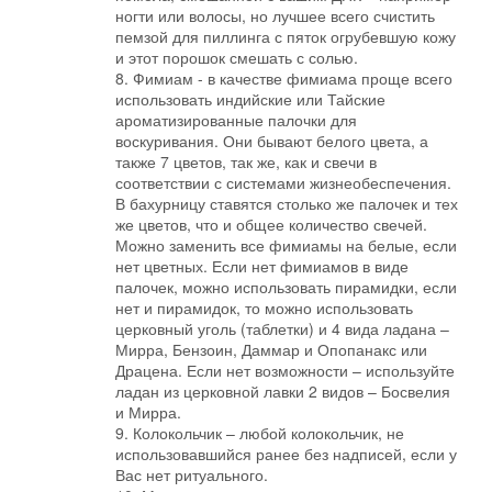
ногти или волосы, но лучшее всего счистить
пемзой для пиллинга с пяток огрубевшую кожу
и этот порошок смешать с солью.
8. Фимиам - в качестве фимиама проще всего
использовать индийские или Тайские
ароматизированные палочки для
воскуривания. Они бывают белого цвета, а
также 7 цветов, так же, как и свечи в
соответствии с системами жизнеобеспечения.
В бахурницу ставятся столько же палочек и тех
же цветов, что и общее количество свечей.
Можно заменить все фимиамы на белые, если
нет цветных. Если нет фимиамов в виде
палочек, можно использовать пирамидки, если
нет и пирамидок, то можно использовать
церковный уголь (таблетки) и 4 вида ладана –
Мирра, Бензоин, Даммар и Опопанакс или
Драцена. Если нет возможности – используйте
ладан из церковной лавки 2 видов – Босвелия
и Мирра.
9. Колокольчик – любой колокольчик, не
использовавшийся ранее без надписей, если у
Вас нет ритуального.