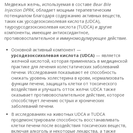
Медвежья желчь, используемая в составе
Bear Bile
Injection DPRK
, обладает мощным терапевтическим
потенциалом благодаря содержанию активных веществ,
таких как урсодезоксихолевая кислота (UDCA),
тауроурсодезоксихолевая кислота (TUDCA) и другие
компоненты, имеющие антиоксидантное,
противовоспалительное и иммуномодулирующее действие.
Основной активный компонент —
урсодезоксихолевая кислота (UDCA)
— является
желчной кислотой, которая применялась в медицинской
практике для лечения холестатических заболеваний
печени. Исследования показывают её способность
снижать уровень холестерина в крови, нормализовать
функции печени, защищать клетки от токсического
воздействия и улучшать отток желчи. UDCA также
оказывает противовоспалительное действие, которое
способствует лечению острых и хронических
заболеваний печени.
В исследованиях на животных UDCA и TUDCA
продемонстрировали способность восстанавливать
клетки печени после воздействия токсических веществ,
включая алкоголь и некоторые лекарства, а также