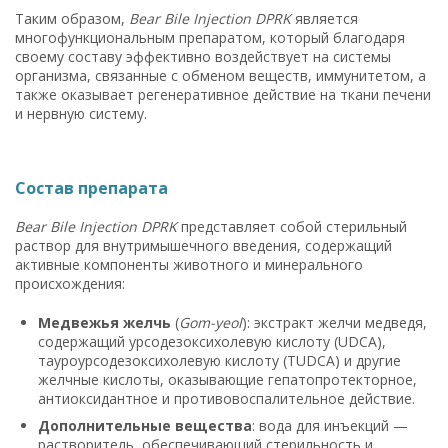
Таким образом,
Bear Bile Injection DPRK
является
многофункциональным препаратом, который благодаря
своему составу эффективно воздействует на системы
организма, связанные с обменом веществ, иммунитетом, а
также оказывает регенеративное действие на ткани печени
и нервную систему.
Состав препарата
Bear Bile Injection DPRK
представляет собой стерильный
раствор для внутримышечного введения, содержащий
активные компоненты животного и минерального
происхождения:
Медвежья желчь
(
Gom-yeol
): экстракт желчи медведя,
содержащий урсодезоксихолевую кислоту (UDCA),
тауроурсодезоксихолевую кислоту (TUDCA) и другие
желчные кислоты, оказывающие гепатопротекторное,
антиоксидантное и противовоспалительное действие.
Дополнительные вещества
: вода для инъекций —
растворитель, обеспечивающий стерильность и