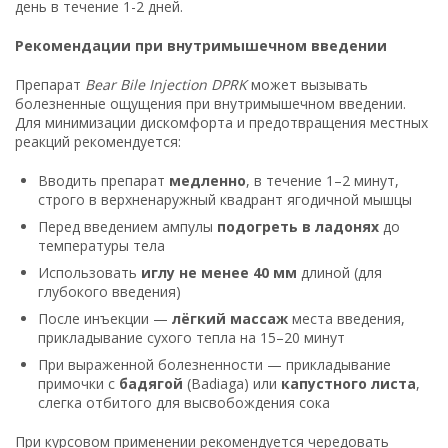
день в течение 1-2 дней.
Рекомендации при внутримышечном введении
Препарат
Bear Bile Injection DPRK
может вызывать
болезненные ощущения при внутримышечном введении.
Для минимизации дискомфорта и предотвращения местных
реакций рекомендуется:
Вводить препарат
медленно
, в течение 1–2 минут,
строго в верхненаружный квадрант ягодичной мышцы
Перед введением ампулы
подогреть в ладонях
до
температуры тела
Использовать
иглу не менее 40 мм
длиной (для
глубокого введения)
После инъекции —
лёгкий массаж
места введения,
прикладывание сухого тепла на 15–20 минут
При выраженной болезненности — прикладывание
примочки с
бадягой
(Badiaga) или
капустного листа
,
слегка отбитого для высвобождения сока
При курсовом применении рекомендуется чередовать