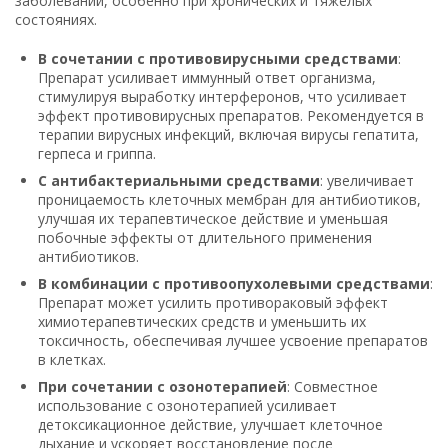
заболеваний, особенно при хронических и тяжёлых
состояниях.
В сочетании с противовирусными средствами
:
Препарат усиливает иммунный ответ организма,
стимулируя выработку интерферонов, что усиливает
эффект противовирусных препаратов. Рекомендуется в
терапии вирусных инфекций, включая вирусы гепатита,
герпеса и гриппа.
С антибактериальными средствами
: увеличивает
проницаемость клеточных мембран для антибиотиков,
улучшая их терапевтическое действие и уменьшая
побочные эффекты от длительного применения
антибиотиков.
В комбинации с противоопухолевыми средствами
:
Препарат может усилить противораковый эффект
химиотерапевтических средств и уменьшить их
токсичность, обеспечивая лучшее усвоение препаратов
в клетках.
При сочетании с озонотерапией
: Совместное
использование с озонотерапией усиливает
детоксикационное действие, улучшает клеточное
дыхание и ускоряет восстановление после