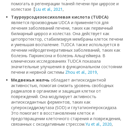
помогать в регенерации тканей печени при циррозе и
холестазе【
Liu et al., 2021
,
Тауроурсодезоксихолевая кислота (TUDCA)
является производным UDCA и применяется для
лечения заболеваний печени, таких как первичный
билиарный цирроз и холестаз. Она действует как
цитопротектор, стабилизируя мембраны клеток печени
и уменьшая воспаление. TUDCA также используется в
лечении нейродегенеративных заболеваний, таких как
болезнь Паркинсона и болезнь Альцгеймера. В
клинических исследованиях TUDCA показала
значительные улучшения в функциональном состоянии
печени и нервной системы
Zhou et al., 2019,
Медвежья желчь
обладает антиоксидантной
активностью, помогая снизить уровень свободных
радикалов в организме и защищая клетки от
повреждений. Она модулирует активность
антиоксидантных ферментов, таких как
супероксиддисмутаза (SOD) и глутатионпероксидаза.
Это помогает в восстановлении клеток и
предотвращении клеточного старения и повреждения,
связанных с оксидативным стрессом.
Yu et al., 2020
,