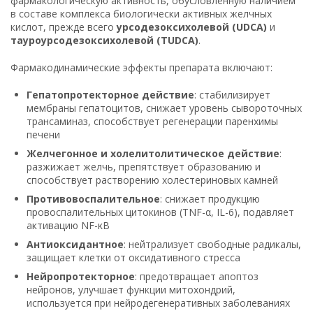
фармакологическую активность, обусловленную наличием
в составе комплекса биологически активных желчных
кислот, прежде всего
урсодезоксихолевой (UDCA)
и
тауроурсодезоксихолевой (TUDCA)
.
Фармакодинамические эффекты препарата включают:
Гепатопротекторное действие
: стабилизирует
мембраны гепатоцитов, снижает уровень сывороточных
трансаминаз, способствует регенерации паренхимы
печени
Желчегонное и холелитолитическое действие
:
разжижает желчь, препятствует образованию и
способствует растворению холестериновых камней
Противовоспалительное
: снижает продукцию
провоспалительных цитокинов (TNF-α, IL-6), подавляет
активацию NF-κB
Антиоксидантное
: нейтрализует свободные радикалы,
защищает клетки от оксидативного стресса
Нейропротекторное
: предотвращает апоптоз
нейронов, улучшает функции митохондрий,
используется при нейродегенеративных заболеваниях