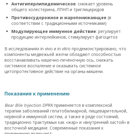
Антигиперлипидемическое
: снижает уровень
общего холестерина, ЛПНП и триглицеридов
Противосудорожное и жаропонижающее
(в
соответствии с традиционными источниками)
Модулирующее иммунное действие
: регулирует
продукцию интерлейкинов, стимулирует фагоцитоз
В исследованиях in vivo и in vitro продемонстрировано, что
компоненты медвежьей желчи обладают способностью
восстанавливать кишечно-печёночную ось, снижать
системное воспаление и оказывать системное
цитопротективное действие на органы-мишени.
Показания к применению
Bear Bile Injection DPRK
применяется в комплексной
терапии заболеваний гепатобилиарной, пищеварительной,
нервной и иммунной систем, а также в ряде состояний,
традиционно трактуемых как «жар» и «внутренний застой» в
восточной медицине. Современные показания к
применению включают: