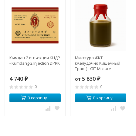
Кымдан-2 инъекции КНДР
Микстура ЖКТ
- Kumdang-2 Injection DPRK
(Желудочно Кишечный
Тракт) - GIT Mixture
(Gastrointestinal Tract) ABP
4 740
5 830
от
₽
₽
0
0
В корзину
В корзину