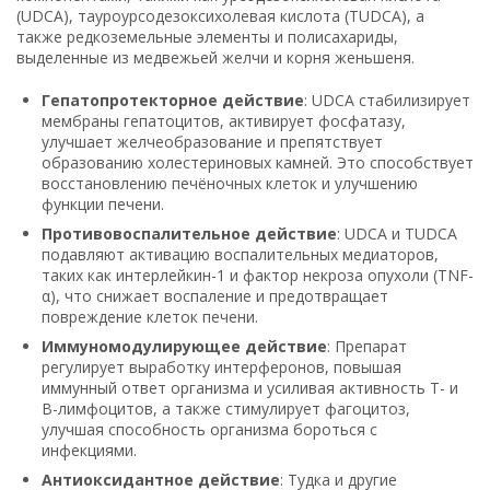
(UDCA), тауроурсодезоксихолевая кислота (TUDCA), а
также редкоземельные элементы и полисахариды,
выделенные из медвежьей желчи и корня женьшеня.
Гепатопротекторное действие
: UDCA стабилизирует
мембраны гепатоцитов, активирует фосфатазу,
улучшает желчеобразование и препятствует
образованию холестериновых камней. Это способствует
восстановлению печёночных клеток и улучшению
функции печени.
Противовоспалительное действие
: UDCA и TUDCA
подавляют активацию воспалительных медиаторов,
таких как интерлейкин-1 и фактор некроза опухоли (TNF-
α), что снижает воспаление и предотвращает
повреждение клеток печени.
Иммуномодулирующее действие
: Препарат
регулирует выработку интерферонов, повышая
иммунный ответ организма и усиливая активность Т- и
B-лимфоцитов, а также стимулирует фагоцитоз,
улучшая способность организма бороться с
инфекциями.
Антиоксидантное действие
: Тудка и другие