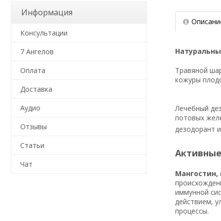
Информация
Описани
Консультации
Натуральны
7 Ангелов
Травяной шар
Оплата
кожуры плодо
Доставка
Аудио
Лечебный дез
потовых желе
Отзывы
дезодорант и
Статьи
Активные
Чат
Мангостин, 
происхожден
иммунной си
действием, у
процессы.