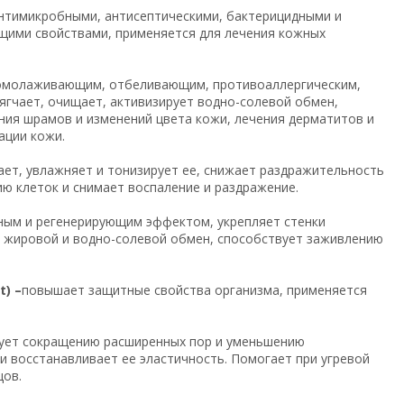
нтимикробными, антисептическими, бактерицидными и
щими свойствами, применяется для лечения кожных
омолаживающим, отбеливающим, противоаллергическим,
чает, очищает, активизирует водно-солевой обмен,
ния шрамов и изменений цвета кожи, лечения дерматитов и
ации кожи.
ает, увлажняет и тонизирует ее, снижает раздражительность
ию клеток и снимает воспаление и раздражение.
ным и регенерирующим эффектом, укрепляет стенки
 жировой и водно-солевой обмен, способствует заживлению
) –
повышает защитные свойства организма, применяется
ует сокращению расширенных пор и уменьшению
и восстанавливает ее эластичность. Помогает при угревой
цов.