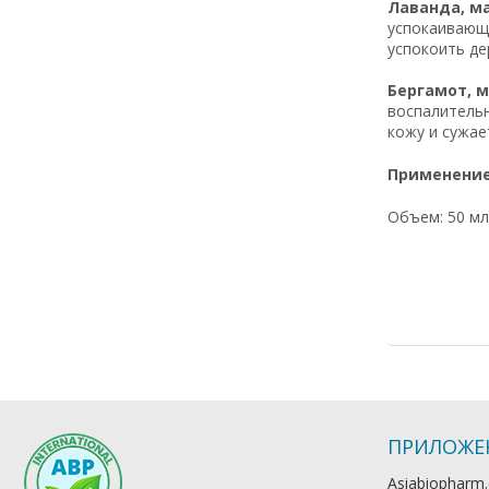
Лаванда, мас
успокаивающе
успокоить де
Бергамот, ма
воспалительн
кожу и сужае
Применени
Объем: 50 мл
ПРИЛОЖЕ
Asiabiopharm