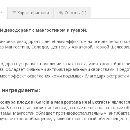
е
Характеристики
Отзывы
(1)
й дезодорант с мангостином и гуавой.
иковый дезодорант с лечебным эффектом на основе целого комп
в Мангостина, Солодки, Центеллы Азиатской, Черной Шелковицы
одорант устраняет появление запаха пота, уничтожает бактери
з. Обладает сильными антибактериальными свойствами. Предо
меет эффект осветления кожи подмышек благодаря экстрактам
 ингредиенты:
кожура плодов (Garcinia Mangostana Peel Extract)
- являетс
ия. В его состав входят антиоксидантные вещества, которые 
стемы. Мангостин обладает противовоспалительным, антибакт
лучшает кровообращение, усиливает клеточный обмен веществ,