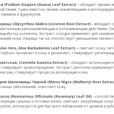
я (Psidium Guajava (Guava) Leaf Extract) -
обладает яркими а
йствами. Гуава известна своими заживляющими и регенерирую
 нарывов и фурункулов.
ица (Glycyrrhiza Glabra (Licorice) Root Extract) - о
бладает 
алительным ранозаживляющим и успокаивающим действием. Смяг
выработку коллагена. Экстракт солодки применяют для заживле
еваний кожи. Лакрица так же способствует уменьшению пигмент
loe-Vera, Aloe Barbadensis Leaf Extract) –
смягчает кожу, пит
к глубоко проникает в кожу и увлажняет, стимулирует регенерац
атская, (Centella Asiatica Extract) -
обладает антиоксидант
 стимулирует кровообращение. Экстракт Центеллы нормализует
ких ран, стимулирует процессы регенерации кожи.
рня Шелковицы Черной (Morus Nigra (Mulberry) Root Extract
кожных заболеваний, осветляет кожу.
сло (Rosmarinus Officinalis (Rosemary) Leaf Oil) -
способств
екреции сальных и потовых желез, смягчает загрубевшую кожу 
кулезе, используется для быстрого избавления от шрамов и руб