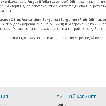
ло (Lavandula Angustifolia (Lavender) Oil) -
оказывает антис
е, бактерицидное действие, способствует рубцеванию, регули
рматит.
сло (Citrus Aurrantium Bergama (Bergamot) Fruit Oil) - име
ые процессы (угревая сыпь, гнойнички) и раздражение кожи. Но
т поры. Оказывает антипаразитарное и антигрибковое действие
е:
на очищенную кожу нанести дезодорант по мере надобности.
.
НИЯ
ЛИЧНЫЙ КАБИНЕТ
.com
Войти