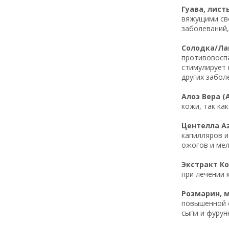
Гуава, листь
вяжущими сво
заболеваний,
Солодка/Лакр
противовосп
стимулирует 
других забол
Алоэ Вера (A
кожи, так ка
Центелла Ази
капилляров и
ожогов и мел
Экстракт Ко
при лечении 
Розмарин, ма
повышенной с
сыпи и фурун