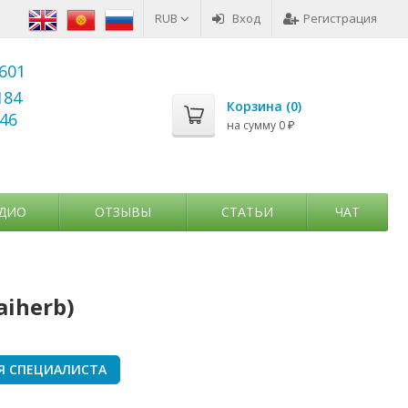
RUB
Вход
Регистрация
6601
184
Корзина (
0
)
346
на сумму
0
₽
ДИО
ОТЗЫВЫ
СТАТЬИ
ЧАТ
iherb)
Я СПЕЦИАЛИСТА