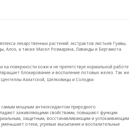
лекса лекарственных растений: экстрактов листьев Гуавы,
, Алоэ, а также Масел Розмарина, Лаванды и Бергамота.
и на поверхности кожи и не препятствуя нормальной работе
твращает блокирование и воспаление потовых желез. Так же
 Центеллы Азиатской, Шелковицы и Солодки.
я самым мощным антиоксидантом природного
обладают заживляющими свойствами, повышают функции
ериальным, защитным, восстанавливающим и успокаивающим
 уменьшает отеки, угревые высыпания и воспалительные