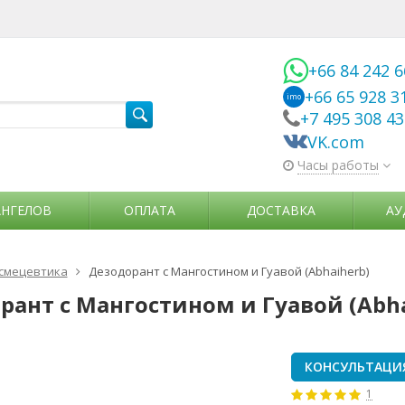
+66 84 242 
+66 65 928 3
imo
+7 495 308 4
VK.com
Часы работы
АНГЕЛОВ
ОПЛАТА
ДОСТАВКА
АУ
смецевтика
Дезодорант с Мангостином и Гуавой (Abhaiherb)
рант с Мангостином и Гуавой (Abha
КОНСУЛЬТАЦИ
1