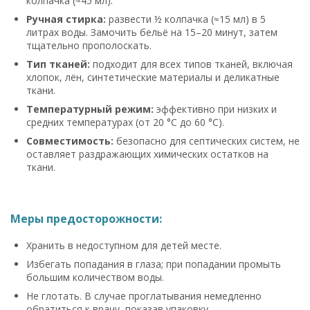
колпачка (≈45 мл).
Ручная стирка:
развести ½ колпачка (≈15 мл) в 5
литрах воды. Замочить бельё на 15–20 минут, затем
тщательно прополоскать.
Тип тканей:
подходит для всех типов тканей, включая
хлопок, лён, синтетические материалы и деликатные
ткани.
Температурный режим:
эффективно при низких и
средних температурах (от 20 °C до 60 °C).
Совместимость:
безопасно для септических систем, не
оставляет раздражающих химических остатков на
ткани.
Меры предосторожности:
Хранить в недоступном для детей месте.
Избегать попадания в глаза; при попадании промыть
большим количеством воды.
Не глотать. В случае проглатывания немедленно
обратиться к врачу, показав упаковку.