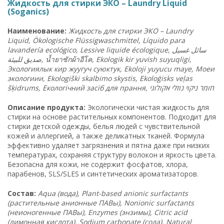
Жидкость для стирки ЭКО – Laundry Liquid
(Soganics)
Наименование:
Жидкость для стирки ЭКО – Laundry
Liquid, Ökologische Flüssigwaschmittel, Líquido para
lavandería ecológico, Lessive liquide écologique,
سائل غسيل
صديق للبيئة
,
น้ำยาซักผ้าอีโค
, Ekologik kir yuvish suyuqligi,
Экологиялык кир жуугуч суюктук, Ekoloji yuyucu maye, Моеи
экологиии, Ekologiški skalbimo skystis, Ekoloģisks veļas
šķidrums, Екологічний засіб для прання,
חומר ניקוי נוזלי אקולוגי
Описание продукта:
Экологически чистая жидкость для
стирки на основе растительных компонентов. Подходит для
стирки детской одежды, белья людей с чувствительной
кожей и аллергией, а также деликатных тканей. Формула
эффективно удаляет загрязнения и пятна даже при низких
температурах, сохраняя структуру волокон и яркость цвета.
Безопасна для кожи, не содержит фосфатов, хлора,
парабенов, SLS/SLES и синтетических ароматизаторов.
Состав:
Aqua (вода), Plant-based anionic surfactants
(растительные анионные ПАВы), Nonionic surfactants
(неионогенные ПАВы), Enzymes (энзимы), Citric acid
(лимонная кислота), Sodium carbonate (сода), Natural