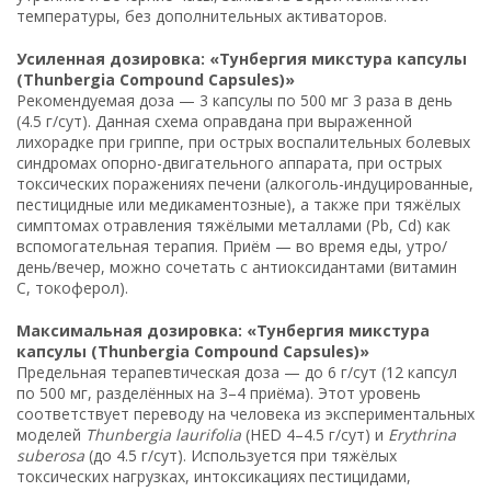
температуры, без дополнительных активаторов.
Усиленная дозировка: «Тунбергия микстура капсулы
(Thunbergia Compound Capsules)»
Рекомендуемая доза — 3 капсулы по 500 мг 3 раза в день
(4.5 г/сут). Данная схема оправдана при выраженной
лихорадке при гриппе, при острых воспалительных болевых
синдромах опорно-двигательного аппарата, при острых
токсических поражениях печени (алкоголь-индуцированные,
пестицидные или медикаментозные), а также при тяжёлых
симптомах отравления тяжёлыми металлами (Pb, Cd) как
вспомогательная терапия. Приём — во время еды, утро/
день/вечер, можно сочетать с антиоксидантами (витамин
С, токоферол).
Максимальная дозировка: «Тунбергия микстура
капсулы (Thunbergia Compound Capsules)»
Предельная терапевтическая доза — до 6 г/сут (12 капсул
по 500 мг, разделённых на 3–4 приёма). Этот уровень
соответствует переводу на человека из экспериментальных
моделей
Thunbergia laurifolia
(HED 4–4.5 г/сут) и
Erythrina
suberosa
(до 4.5 г/сут). Используется при тяжёлых
токсических нагрузках, интоксикациях пестицидами,