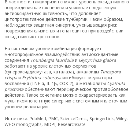
В частности, глицирризин снижает уровень оксидативного
повреждения клеток печени и усиливает эндогенную
антиоксидантную активность, что дополняет
цитопротективное действие тунбергии. Таким образом,
наблюдается защитная синергия, уменьшающая риск
повреждения слизистых и гепатоцитов при воздействии
оксидативных стрессоров.
На системном уровне комбинация формирует
многопрофильное взаимодействие: антиоксидантные
соединения
Thunbergia laurifolia
и
Glycyrrhiza glabra
работают на уровне клеточных ферментов
(супероксиддисмутаза, каталаза), алкалоиды
Tinospora
crispa
и
Erythrina suberosa
ингибируют медиаторы
воспаления (TNF-α, IL-1β, COX-2), а метаболиты
Cyathula
prostrata
обеспечивают периферическое противоболевое
действие. Такое сочетание можно охарактеризовать как
мультикомпонентную синергию с системным и клеточным
уровнем реализации.
Источники: PubMed, PMC, ScienceDirect, SpringerLink, Wiley,
WHO monographs, MDPI, ResearchGate.