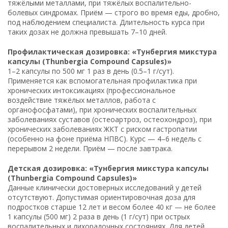
тяжёлыми металлами, при тяжёлых воспалительно-
болевых синдромах. Приём — строго во время еды, дробно,
под наблюдением специалиста. Длительность курса при
таких дозах не должна превышать 7–10 дней.
Профилактическая дозировка: «Тунбергия микстура
капсулы (Thunbergia Compound Capsules)»
1–2 капсулы по 500 мг 1 раз в день (0.5–1 г/сут).
Применяется как вспомогательная профилактика при
хронических интоксикациях (профессиональное
воздействие тяжёлых металлов, работа с
органофосфатами), при хронических воспалительных
заболеваниях суставов (остеоартроз, остеохондроз), при
хронических заболеваниях ЖКТ с риском гастропатии
(особенно на фоне приёма НПВС). Курс — 4–6 недель с
перерывом 2 недели. Приём — после завтрака.
Детская дозировка: «Тунбергия микстура капсулы
(Thunbergia Compound Capsules)»
Данные клинически достоверных исследований у детей
отсутствуют. Допустимая ориентировочная доза для
подростков старше 12 лет и весом более 40 кг — не более
1 капсулы (500 мг) 2 раза в день (1 г/сут) при острых
воспалительных и лихорадочных состояниях. Для детей