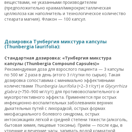
веществами, не указанными производителем
(предположительно крахмал/микрокристаллическая
целлюлоза как наполнитель и технологическое количество
стеарата магния). Флакон — 100 капсул.
Дозировка Тунбергия микстура капсулы
(Thunbergia laurifolia):
Стандартная дозировка: «Тунбергия микстура
капсулы (Thunbergia Compound Capsules)»
Рекомендуемая доза для взрослого пациента — 3 капсулы
по 500 мг 2 раза в день (итого 3 г/сутки по сырью). Такая
дозировка сопоставима с минимально эффективными
количествами
Thunbergia laurifolia
(≈2–3 г/сут) и
Glycyrrhiza
glabra
(≈750–900 мг/сут) для противовоспалительного и
мукопротективного эффекта. Применяется при острых
инфекционно-воспалительных заболеваниях верхних
дыхательных путей с лихорадкой, острых формах
миофасциального болевого синдрома, острых
интоксикациях лёгкой и средней степени тяжести (алкоголь,
бытовая химия, пищевые токсины). Приём — после еды, в
утренние и вечерние часы, запивать водой комнатной