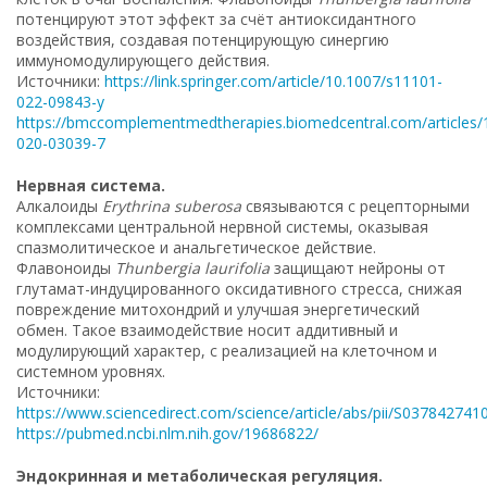
потенцируют этот эффект за счёт антиоксидантного
воздействия, создавая потенцирующую синергию
иммуномодулирующего действия.
Источники:
https://link.springer.com/article/10.1007/s11101-
022-09843-y
https://bmccomplementmedtherapies.biomedcentral.com/articles/
020-03039-7
Нервная система.
Алкалоиды
Erythrina suberosa
связываются с рецепторными
комплексами центральной нервной системы, оказывая
спазмолитическое и анальгетическое действие.
Флавоноиды
Thunbergia laurifolia
защищают нейроны от
глутамат-индуцированного оксидативного стресса, снижая
повреждение митохондрий и улучшая энергетический
обмен. Такое взаимодействие носит аддитивный и
модулирующий характер, с реализацией на клеточном и
системном уровнях.
Источники:
https://www.sciencedirect.com/science/article/abs/pii/S03784274
https://pubmed.ncbi.nlm.nih.gov/19686822/
Эндокринная и метаболическая регуляция.