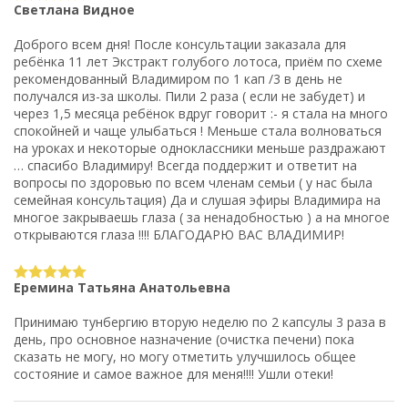
Светлана Видное
Доброго всем дня! После консультации заказала для
ребёнка 11 лет Экстракт голубого лотоса, приём по схеме
рекомендованный Владимиром по 1 кап /3 в день не
получался из-за школы. Пили 2 раза ( если не забудет) и
через 1,5 месяца ребёнок вдруг говорит :- я стала на много
спокойней и чаще улыбаться ! Меньше стала волноваться
на уроках и некоторые одноклассники меньше раздражают
… спасибо Владимиру! Всегда поддержит и ответит на
вопросы по здоровью по всем членам семьи ( у нас была
семейная консультация) Да и слушая эфиры Владимира на
многое закрываешь глаза ( за ненадобностью ) а на многое
открываются глаза !!!! БЛАГОДАРЮ ВАС ВЛАДИМИР!
Еремина Татьяна Анатольевна
Принимаю тунбергию вторую неделю по 2 капсулы 3 раза в
день, про основное назначение (очистка печени) пока
сказать не могу, но могу отметить улучшилось общее
состояние и самое важное для меня!!!! Ушли отеки!