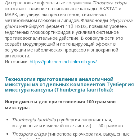
Дитерпеновые и фенольные соединения
Tinospora crispa
оказывают влияние на сигнальные каскады JAK/STAT и
MAPK, регулируя экспрессию генов, связанных с
метаболизмом глюкозы и липидов. Флавоноиды
Glycyrrhiza
glabra
ингибируют фермент 11β-HSD2, повышая уровень
эндогенных глюкокортикоидов и усиливая системное
противовоспалительное действие. В совокупности это
создаёт модулирующий и потенцирующий эффект в
регуляции метаболических процессов и эндокринной
активности.
Источники:
https://pubchem.ncbi.nlm.nih.gov/
Технология приготовления аналогичной
микстуры из отдельных компонентов Тунбергия
микстура капсулы (Thunbergia laurifolia):
Ингредиенты для приготовления 100 граммов
микстуры:
Thunbergia laurifolia
(тунбергия лавролистная,
высушенные и измельчённые листья) — 50 граммов
Tinospora crispa
(тиноспора крючковатая, высушенные