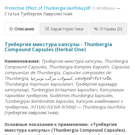
Protective Effect of Thunbergia laurifolia.pdf
1.38 MBytes
Статья Тунбергия Лавролистная
Описание
Характеристики
Отзывы
(0)
Тунбергия микстура капсулы - Thunbergia
Compound Capsules (Herbal One)
Наименование:
Тунбергия микстура капсулы, Thunbergia
Compound Capsules, Thunbergia-Komplex Kapseln, Cápsulas
compuestas de Thunbergia, Capsules composées de
Thunbergia,
تونبرجيا
مركّب
كبسولات
, แคปซูลตำรับรางจืด,
Thunbergia majmuasi kapsulalari, Тунбергия курамдуу
капсулалар, Tunbergiya birləşməsi kapsulları, Капсулаҳои
таркибии тунбергия, Sudėtinės thunbergia kapsulės,
Tumbergijas kombinētās kapsulas, Капсули комбіновані з
тунбергією,
טונברגיה
תערובת
קפסולות
—
Thunbergia laurifolia
(тунбергия лавролистная)
Основные показания к применению: «Тунбергия
микстура капсулы» (Thunbergia Compound Capsules).