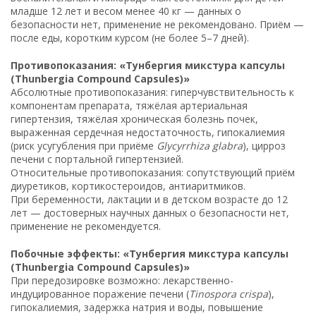
младше 12 лет и весом менее 40 кг — данных о
безопасности нет, применение не рекомендовано. Приём —
после еды, коротким курсом (не более 5–7 дней).
Противопоказания: «Тунбергия микстура капсулы
(Thunbergia Compound Capsules)»
Абсолютные противопоказания: гиперчувствительность к
компонентам препарата, тяжёлая артериальная
гипертензия, тяжёлая хроническая болезнь почек,
выраженная сердечная недостаточность, гипокалиемия
(риск усугубления при приёме
Glycyrrhiza glabra
), цирроз
печени с портальной гипертензией.
Относительные противопоказания: сопутствующий приём
диуретиков, кортикостероидов, антиаритмиков.
При беременности, лактации и в детском возрасте до 12
лет — достоверных научных данных о безопасности нет,
применение не рекомендуется.
Побочные эффекты: «Тунбергия микстура капсулы
(Thunbergia Compound Capsules)»
При передозировке возможно: лекарственно-
индуцированное поражение печени (
Tinospora crispa
),
гипокалиемия, задержка натрия и воды, повышение