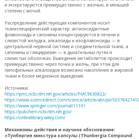
и экскретируются преимущественно с жёлчью, в меньшей
степени с мочой.
Распределение действующих компонентов носит
тканеспецифический характер: антиоксидантные
флавоноиды и сапонины концентрируются в печени и
слизистой желудка, алкалоиды и изофлавоноиды — в
центральной нервной системе и соединительной ткани, а
сапонины и глицирризин — в дыхательных путях и
слизистых оболочках. Выведение метаболитов происходит
преимущественно через почки и жёлчь, при этом для
липофильных алкалоидов возможно накопление в жировой
ткани и более медленное выведение.
Источники:
https://pmc.ncbi.nlm.nih.gov/articles/PMC9630822/
https://www.sciencedirect.com/science/article/abs/pii/S03784274
https://www.springer.com/journal/11101
https://pubchem.ncbi.nlm.nih.gov/
https://onlinelibrary.wiley.com/
Механизмы действия и научное обоснование:
«Тунбергия микстура капсулы (Thunbergia Compound