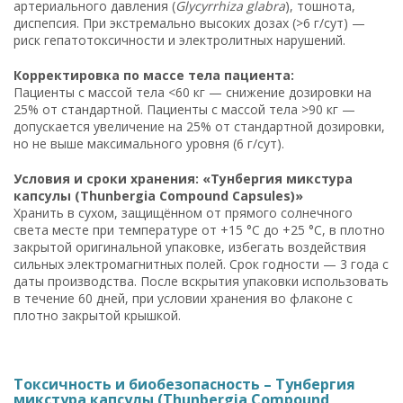
артериального давления (
Glycyrrhiza glabra
), тошнота,
диспепсия. При экстремально высоких дозах (>6 г/сут) —
риск гепатотоксичности и электролитных нарушений.
Корректировка по массе тела пациента:
Пациенты с массой тела <60 кг — снижение дозировки на
25% от стандартной. Пациенты с массой тела >90 кг —
допускается увеличение на 25% от стандартной дозировки,
но не выше максимального уровня (6 г/сут).
Условия и сроки хранения: «Тунбергия микстура
капсулы (Thunbergia Compound Capsules)»
Хранить в сухом, защищённом от прямого солнечного
света месте при температуре от +15 °C до +25 °C, в плотно
закрытой оригинальной упаковке, избегать воздействия
сильных электромагнитных полей. Срок годности — 3 года с
даты производства. После вскрытия упаковки использовать
в течение 60 дней, при условии хранения во флаконе с
плотно закрытой крышкой.
Токсичность и биобезопасность – Тунбергия
микстура капсулы (Thunbergia Compound