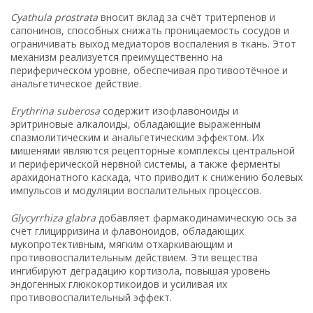
Cyathula prostrata
вносит вклад за счёт тритерпенов и
сапонинов, способных снижать проницаемость сосудов и
ограничивать выход медиаторов воспаления в ткань. Этот
механизм реализуется преимущественно на
периферическом уровне, обеспечивая противоотёчное и
анальгетическое действие.
Erythrina suberosa
содержит изофлавоноиды и
эритриновые алкалоиды, обладающие выраженным
спазмолитическим и анальгетическим эффектом. Их
мишенями являются рецепторные комплексы центральной
и периферической нервной системы, а также ферменты
арахидонатного каскада, что приводит к снижению болевых
импульсов и модуляции воспалительных процессов.
Glycyrrhiza glabra
добавляет фармакодинамическую ось за
счёт глицирризина и флавоноидов, обладающих
мукопротективным, мягким отхаркивающим и
противовоспалительным действием. Эти вещества
ингибируют деградацию кортизола, повышая уровень
эндогенных глюкокортикоидов и усиливая их
противовоспалительный эффект.