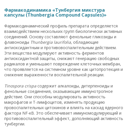
Фармакодинамика «Тунбергия микстура
капсулы (Thunbergia Compound Capsules)»
Фармакодинамический профиль препарата определяется
взаимодействием нескольких групп биологически активных
соединений. Основу составляют фенольные гликозиды и
флавоноиды
Thunbergia laurifolia
, обладающие
антиоксидантным и противовоспалительным действием.
Эти вещества модулируют активность ферментов
антиоксидантной защиты, снижают генерацию свободных
радикалов и уменьшают повреждение клеточных мембран,
что проявляется на системном уровне как цитопротекция и
снижение выраженности воспалительной реакции.
Tinospora crispa
содержит алкалоиды, дитерпеноиды и
фенольные соединения, оказывающие иммунотропное
действие. Они способны модулировать активность
макрофагов и Т-лимфоцитов, изменять продукцию
провоспалительных цитокинов и влиять на каскад ядерного
фактора NF-κB. Это обеспечивает иммуномодулирующий и
противовоспалительный эффект, дополняющий активность
тунбергии.