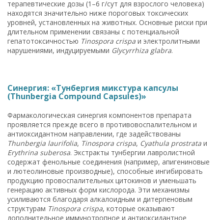
терапевтические дозы (1–6 г/сут для взрослого человека)
находятся значительно ниже пороговых токсических
уровней, установленных на животных. Основные риски при
длительном применении связаны с потенциальной
гепатотоксичностью
Tinospora crispa
и электролитными
нарушениями, индуцируемыми
Glycyrrhiza glabra
.
Синергия: «Тунбергия микстура капсулы
(Thunbergia Compound Capsules)»
Фармакологическая синергия компонентов препарата
проявляется прежде всего в противовоспалительном и
антиоксидантном направлении, где задействованы
Thunbergia laurifolia
,
Tinospora crispa
,
Cyathula prostrata
и
Erythrina suberosa
. Экстракты тунбергии лавролистной
содержат фенольные соединения (например, апигениновые
и лютеолиновые производные), способные ингибировать
продукцию провоспалительных цитокинов и уменьшать
генерацию активных форм кислорода. Эти механизмы
усиливаются благодаря алкалоидным и дитерпеновым
структурам
Tinospora crispa
, которые оказывают
дополнительное иммунотропное и антиоксидантное