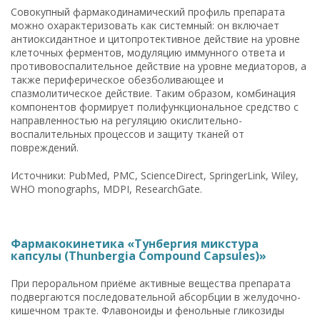
Совокупный фармакодинамический профиль препарата
можно охарактеризовать как системный: он включает
антиоксидантное и цитопротективное действие на уровне
клеточных ферментов, модуляцию иммунного ответа и
противовоспалительное действие на уровне медиаторов, а
также периферическое обезболивающее и
спазмолитическое действие. Таким образом, комбинация
компонентов формирует полифункциональное средство с
направленностью на регуляцию окислительно-
воспалительных процессов и защиту тканей от
повреждений.
Источники: PubMed, PMC, ScienceDirect, SpringerLink, Wiley,
WHO monographs, MDPI, ResearchGate.
Фармакокинетика «Тунбергия микстура
капсулы (Thunbergia Compound Capsules)»
При пероральном приёме активные вещества препарата
подвергаются последовательной абсорбции в желудочно-
кишечном тракте. Флавоноиды и фенольные гликозиды