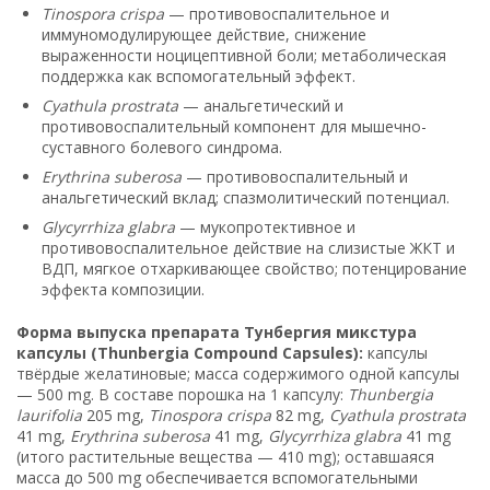
Tinospora crispa
— противовоспалительное и
иммуномодулирующее действие, снижение
выраженности ноцицептивной боли; метаболическая
поддержка как вспомогательный эффект.
Cyathula prostrata
— анальгетический и
противовоспалительный компонент для мышечно-
суставного болевого синдрома.
Erythrina suberosa
— противовоспалительный и
анальгетический вклад; спазмолитический потенциал.
Glycyrrhiza glabra
— мукопротективное и
противовоспалительное действие на слизистые ЖКТ и
ВДП, мягкое отхаркивающее свойство; потенцирование
эффекта композиции.
Форма выпуска препарата Тунбергия микстура
капсулы (Thunbergia Compound Capsules):
капсулы
твёрдые желатиновые; масса содержимого одной капсулы
— 500 mg. В составе порошка на 1 капсулу:
Thunbergia
laurifolia
205 mg,
Tinospora crispa
82 mg,
Cyathula prostrata
41 mg,
Erythrina suberosa
41 mg,
Glycyrrhiza glabra
41 mg
(итого растительные вещества — 410 mg); оставшаяся
масса до 500 mg обеспечивается вспомогательными