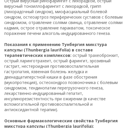
Острый вирусный ринофарингит с лихорадкой, острый
вирусный тонзиллофарингит с лихорадкой, грипп
(лихорадочный синдром), миофасциальный болевой
синдром, остеоартроз периферических суставов с болевым
синдромом, отравление солями свинца, отравление солями
кадмия, острое отравление паракватом, токсическое
поражение печени алкоголь-индуцированного генеза.
Показания к применению Тунбергия микстура
капсулы (Thunbergia laurifolia) в составе
терапевтических комплексов:
острый трахеобронхит,
острый ларинготрахеит, острый фарингит, эрозивный
гастрит, нестероидная противовоспалительная
гастропатия, язвенная болезнь желудка и
двенадцатиперстной кишки в фазе обострения
(мукопротекция), остеохондроз позвоночника с болевым
синдромом, тендинопатии перегрузочного генеза,
лекарственно-индуцированный гепатит,
инсулинорезистентность при ожирении (в качестве
вспомогательной противовоспалительной и
антиоксидантной терапии).
Основные фармакологические свойства Тунбергия
микстура капсулы (Thunbergia laurifolia):