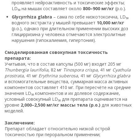
проявляет нейроактивность и токсические эффекты;
LD₅₀ на мышах составляет около
800–900 мг/кг
(p.o.).
Glycyrrhiza glabra
– сама по себе низкотоксична, LD₅₀
водного экстракта у мышей превышает
10,000 мг/кг
(p.o.), однако при длительном применении высоких доз
глицирризина у человека отмечаются электролитные
нарушения (гипокалиемия, гипертония).
Смоделированная совокупная токсичность
препарата:
Учитывая, что в состав капсулы (500 мг) входит 205 мг
Thunbergia laurifolia
, 82 мг
Tinospora crispa
, 41 мг
Cyathula
prostrata
, 41 мг
Erythrina suberosa
, 41 мг
Glycyrrhiza glabra
и вспомогательные вещества, суммарная масса активных
компонентов составляет 410 мг. При пересчёте на средние
значения LD₅₀ компонентов и их долевое содержание,
условный совокупный LD₅₀ для препарата оценивается на
уровне
2,000–2,500 мг/кг массы тела (p.o.)
для животных
моделей.
Заключение:
Препарат обладает относительно низкой острой
токсичностью при пероральном применении;