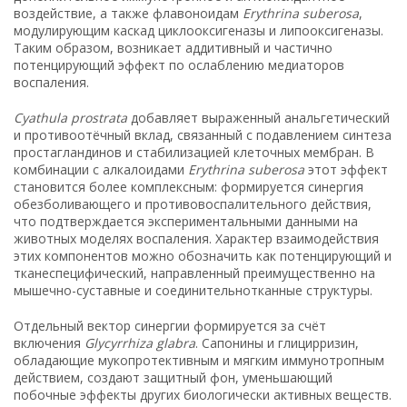
воздействие, а также флавоноидам
Erythrina suberosa
,
модулирующим каскад циклооксигеназы и липооксигеназы.
Таким образом, возникает аддитивный и частично
потенцирующий эффект по ослаблению медиаторов
воспаления.
Cyathula prostrata
добавляет выраженный анальгетический
и противоотёчный вклад, связанный с подавлением синтеза
простагландинов и стабилизацией клеточных мембран. В
комбинации с алкалоидами
Erythrina suberosa
этот эффект
становится более комплексным: формируется синергия
обезболивающего и противовоспалительного действия,
что подтверждается экспериментальными данными на
животных моделях воспаления. Характер взаимодействия
этих компонентов можно обозначить как потенцирующий и
тканеспецифический, направленный преимущественно на
мышечно-суставные и соединительнотканные структуры.
Отдельный вектор синергии формируется за счёт
включения
Glycyrrhiza glabra
. Сапонины и глицирризин,
обладающие мукопротективным и мягким иммунотропным
действием, создают защитный фон, уменьшающий
побочные эффекты других биологически активных веществ.