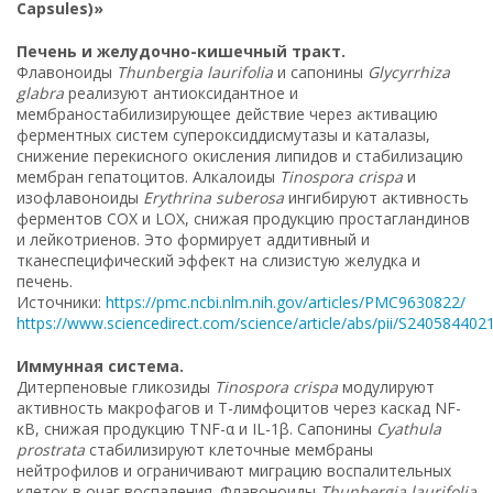
Capsules)»
Печень и желудочно-кишечный тракт.
Флавоноиды
Thunbergia laurifolia
и сапонины
Glycyrrhiza
glabra
реализуют антиоксидантное и
мембраностабилизирующее действие через активацию
ферментных систем супероксиддисмутазы и каталазы,
снижение перекисного окисления липидов и стабилизацию
мембран гепатоцитов. Алкалоиды
Tinospora crispa
и
изофлавоноиды
Erythrina suberosa
ингибируют активность
ферментов COX и LOX, снижая продукцию простагландинов
и лейкотриенов. Это формирует аддитивный и
тканеспецифический эффект на слизистую желудка и
печень.
Источники:
https://pmc.ncbi.nlm.nih.gov/articles/PMC9630822/
https://www.sciencedirect.com/science/article/abs/pii/S24058440
Иммунная система.
Дитерпеновые гликозиды
Tinospora crispa
модулируют
активность макрофагов и Т-лимфоцитов через каскад NF-
κB, снижая продукцию TNF-α и IL-1β. Сапонины
Cyathula
prostrata
стабилизируют клеточные мембраны
нейтрофилов и ограничивают миграцию воспалительных
клеток в очаг воспаления. Флавоноиды
Thunbergia laurifolia