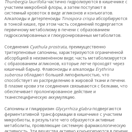
Thunbergia laurifolia
частично гидролизуются в кишечнике с
участием микробной флоры, а затем поступают в
системный кровоток в виде агликонов и конъюгатов.
Алкалоиды и дитерпеноиды
Tinospora crispa
абсорбируются
в тонкой кишке, при этом часть соединений подвергается
первичному метаболизму в печени с образованием
гидроксилированных и глюкуронированных метаболитов.
Соединения
Cyathula prostrata
, преимущественно
тритерпеновые сапонины, характеризуются ограниченной
абсорбцией в неизменённом виде; часть метаболизируется
с образованием агликонов, которые легче проходят через
кишечный барьер. Флавоноиды и алкалоиды
Erythrina
suberosa
обладают большей липофильностью, что
способствует их распределению в жировой ткани и печени.
В плазме крови эти соединения связываются с белками, что
обеспечивает пролонгированное действие и
тканеспецифическую аккумуляцию.
Сапонины и глицирризин
Glycyrrhiza glabra
подвергаются
ферментативной трансформации в кишечнике с участием
микробиоты, в результате чего образуются активные
метаболиты, проявляющие системную фармакологическую
активность. Эти вещества активно конъюгируются в печени