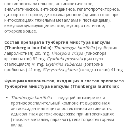
противовоспалительное, антипиретическое,
анальгетическое, антиоксидантное, гепатопротекторное,
цитопротекторное, детоксикационное (адъювантное при
интоксикациях тяжёлыми металлами и пестицидами),
иммуномодулирующее мягкое, мукопротективное,
отхаркивающее.
Состав препарата Тунбергия микстура капсулы
(Thunbergia laurifolia):
Thunbergia laurifolia
(тунбергия
лавролистная) 205 mg,
Tinospora crispa
(тиноспора
крючковатая) 82 mg,
Cyathula prostrata
(циатхула
стелющаяся) 41 mg,
Erythrina suberosa
(эритрина
пробковая) 41 mg,
Glycyrrhiza glabra
(солодка голая) 41 mg.
Функции компонентов, входящих в состав препарата
Тунбергия микстура капсулы (Thunbergia laurifolia):
Thunbergia laurifolia
— ведущий антипиретик и
противовоспалительный компонент; выраженная
антиоксидантная и цитопротективная активность;
адъювантная детокс-поддержка при интоксикациях
(тяжёлые металлы, паракват); гепатопротекторный
вклад.