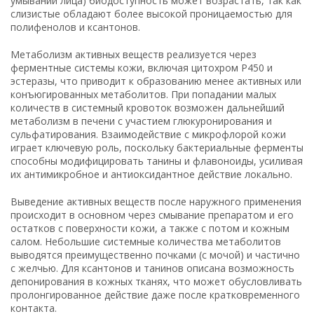
умывании лица) биодоступность может возрастать, так как
слизистые обладают более высокой проницаемостью для
полифенолов и ксантонов.
Метаболизм активных веществ реализуется через
ферментные системы кожи, включая цитохром P450 и
эстеразы, что приводит к образованию менее активных или
конъюгированных метаболитов. При попадании малых
количеств в системный кровоток возможен дальнейший
метаболизм в печени с участием глюкуронирования и
сульфатирования. Взаимодействие с микрофлорой кожи
играет ключевую роль, поскольку бактериальные ферменты
способны модифицировать танины и флавоноиды, усиливая
их антимикробное и антиоксидантное действие локально.
Выведение активных веществ после наружного применения
происходит в основном через смывание препаратом и его
остатков с поверхности кожи, а также с потом и кожным
салом. Небольшие системные количества метаболитов
выводятся преимущественно почками (с мочой) и частично
с желчью. Для ксантонов и танинов описана возможность
депонирования в кожных тканях, что может обусловливать
пролонгированное действие даже после кратковременного
контакта.