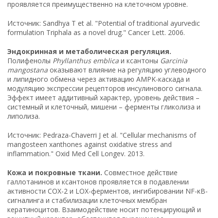
проявляется преимущественно на клеточном уровне.
Источник: Sandhya T et al. "Potential of traditional ayurvedic
formulation Triphala as a novel drug." Cancer Lett. 2006.
Эндокринная
и
метаболическая
регуляция
.
Полифенолы
Phyllanthus emblica
и ксантоны
Garcinia
mangostana
оказывают влияние на регуляцию углеводного
и липидного обмена через активацию AMPK-каскада и
модуляцию экспрессии рецепторов инсулинового сигнала.
Эффект имеет аддитивный характер, уровень действия –
системный и клеточный, мишени – ферменты гликолиза и
липолиза.
Источник: Pedraza-Chaverri J et al. "Cellular mechanisms of
mangosteen xanthones against oxidative stress and
inflammation." Oxid Med Cell Longev. 2013.
Кожа и покровные ткани.
Совместное действие
галлотанинов и ксантонов проявляется в подавлении
активности COX-2 и LOX-ферментов, ингибировании NF-κB-
сигналинга и стабилизации клеточных мембран
кератиноцитов. Взаимодействие носит потенцирующий и