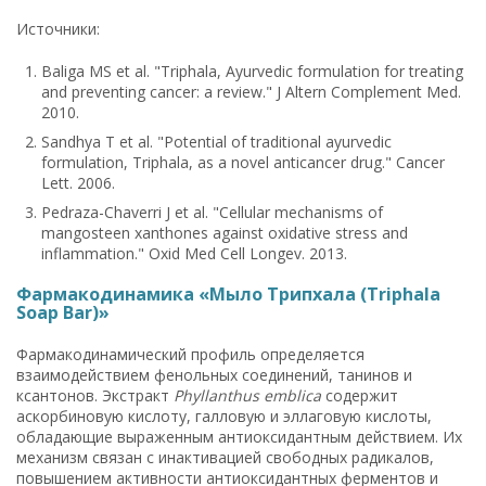
Источники:
Baliga MS et al. "Triphala, Ayurvedic formulation for treating
and preventing cancer: a review." J Altern Complement Med.
2010.
Sandhya T et al. "Potential of traditional ayurvedic
formulation, Triphala, as a novel anticancer drug." Cancer
Lett. 2006.
Pedraza-Chaverri J et al. "Cellular mechanisms of
mangosteen xanthones against oxidative stress and
inflammation." Oxid Med Cell Longev. 2013.
Фармакодинамика «Мыло Трипхала (Triphala
Soap Bar)»
Фармакодинамический профиль определяется
взаимодействием фенольных соединений, танинов и
ксантонов. Экстракт
Phyllanthus emblica
содержит
аскорбиновую кислоту, галловую и эллаговую кислоты,
обладающие выраженным антиоксидантным действием. Их
механизм связан с инактивацией свободных радикалов,
повышением активности антиоксидантных ферментов и