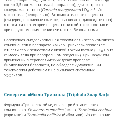
около 3,5 г/кг массы тела (перорально), для экстракта
кожуры мангостина (
Garcinia mangostana
) LD₅₀ > 5 г/кг
массы тела (перорально). Вспомогательные вещества
(глицерин, натриевые соли жирных кислот, диоксид титана)
относятся к категории веществ с низкой токсичностью и
при наружном применении считаются безопасными.
Совокупная смоделированная токсичность всего комплекса
компонентов в препарате «Мыло Трипхала» позволяет
отнести его к веществам с низкой токсичностью (LD₅₀ > 5 г/
кг массы тела при пероральном введении). При наружном
применении в терапевтических дозах препарат
биологически безопасен, не обладает кумулятивным
токсическим действием и не вызывает системных
эффектов.
Синергия: «Мыло Трипхала (Triphala Soap Bar)»
Формула «Трипхала» объединяет три ботанических
компонента:
Phyllanthus emblica
(амла),
Terminalia chebula
(харитаки) и
Terminalia bellirica
(бибхитаки). Их сочетание