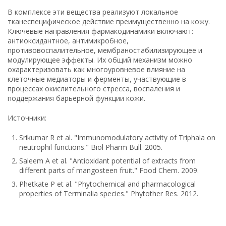
В комплексе эти вещества реализуют локальное
тканеспецифическое действие преимущественно на кожу.
Ключевые направления фармакодинамики включают:
антиоксидантное, антимикробное,
противовоспалительное, мембраностабилизирующее и
модулирующее эффекты. Их общий механизм можно
охарактеризовать как многоуровневое влияние на
клеточные медиаторы и ферменты, участвующие в
процессах окислительного стресса, воспаления и
поддержания барьерной функции кожи.
Источники:
Srikumar R et al. "Immunomodulatory activity of Triphala on
neutrophil functions." Biol Pharm Bull. 2005.
Saleem A et al. "Antioxidant potential of extracts from
different parts of mangosteen fruit." Food Chem. 2009.
Phetkate P et al. "Phytochemical and pharmacological
properties of Terminalia species." Phytother Res. 2012.