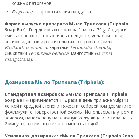
кожных патогенов.
Fragrance
— ароматизация продукта.
Форма выпуска препарата Мыло Трипхала (Triphala
Soap Bar):
Твёрдое мыло (soap bar), масса 70 g. Содержит
смесь поверхностно-активных веществ, увлажнителей,
антиоксидантов и растительных экстрактов (амла
Phyllanthus emblica
, харитаки
Terminalia chebula
,
бибхитаки
Terminalia bellirica
, мангостин
Garcinia
mangostana
).
Дозировка Мыло Трипхала (Triphala):
Стандартная дозировка: «Мыло Трипхала (Triphala
Soap Bar)»
Применяется 1–2 раза в день при акне vulgaris
легкой и средней степени тяжести, себорейном дерматите,
фолликулите поверхностной формы. Использовать утром и
вечером, нанося пену на влажную кожу лица или тела на 1–
2 минуты, затем тщательно смывать водой.
Усиленная дозировка: «Мыло Трипхала (Triphala Soap