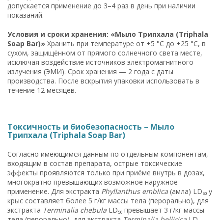
допускается применение до 3–4 раз в день при наличии
показаний.
Условия и сроки хранения: «Мыло Трипхала (Triphala
Soap Bar)»
Хранить при температуре от +5 °C до +25 °C, в
сухом, защищённом от прямого солнечного света месте,
исключая воздействие источников электромагнитного
излучения (ЭМИ). Срок хранения — 2 года с даты
производства. После вскрытия упаковки использовать в
течение 12 месяцев.
Токсичность и биобезопасность – Мыло
Трипхала (Triphala Soap Bar)
Согласно имеющимся данным по отдельным компонентам,
входящим в состав препарата, острые токсические
эффекты проявляются только при приёме внутрь в дозах,
многократно превышающих возможное наружное
применение. Для экстракта
Phyllanthus emblica
(амла) LD₅₀ у
крыс составляет более 5 г/кг массы тела (перорально), для
экстракта
Terminalia chebula
LD₅₀ превышает 3 г/кг массы
тела (перорально), для экстракта
Terminalia bellirica
LD₅₀ —