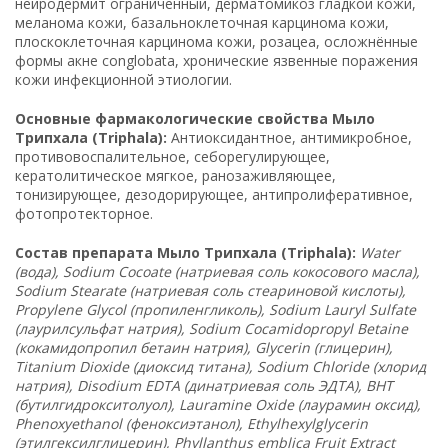
нейродермит ограниченный, дерматомикоз гладкой кожи,
меланома кожи, базальноклеточная карцинома кожи,
плоскоклеточная карцинома кожи, розацеа, осложнённые
формы акне conglobata, хронические язвенные поражения
кожи инфекционной этиологии.
Основные фармакологические свойства Мыло
Трипхала (Triphala):
Антиоксидантное, антимикробное,
противовоспалительное, себорегулирующее,
кератолитическое мягкое, ранозаживляющее,
тонизирующее, дезодорирующее, антипролиферативное,
фотопротекторное.
Состав препарата Мыло Трипхала (Triphala):
Water
(вода), Sodium Cocoate (натриевая соль кокосового масла),
Sodium Stearate (натриевая соль стеариновой кислоты),
Propylene Glycol (пропиленгликоль), Sodium Lauryl Sulfate
(лаурилсульфат натрия), Sodium Cocamidopropyl Betaine
(кокамидопропил бетаин натрия), Glycerin (глицерин),
Titanium Dioxide (диоксид титана), Sodium Chloride (хлорид
натрия), Disodium EDTA (динатриевая соль ЭДТА), BHT
(бутилгидрокситолуол), Lauramine Oxide (лаурамин оксид),
Phenoxyethanol (феноксиэтанол), Ethylhexylglycerin
(этилгексилглицерин), Phyllanthus emblica Fruit Extract