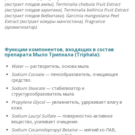
(экстракт плодов амлы), Terminalia chebula Fruit Extract
(экстракт плодов харитаки), Terminalia bellirica Fruit Extract
(экстракт плодов бибхитаки), Garcinia mangostana Peel
Extract (экстракт кожуры мангостина), Fragrance
(ароматизатор).
Функции компонентов, входящих в состав
препарата Мыло Трипхала (Triphala):
Water
— растворитель, основа мыла.
Sodium Cocoate
— пенообразователь, очищающее
средство.
Sodium Stearate
— стабилизатор и
структурообразователь мыла.
Propylene Glycol
— увлажнитель, удерживает влагу в
коже.
Sodium Lauryl Sulfate
— поверхностно-активное
вещество, усиливает очищение.
Sodium Cocamidopropyl Betaine
— мягкий ко-ПАВ,