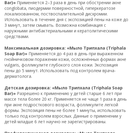
Bar)»
Применяется 2–3 раза в день при обострении акне
conglobata, пиодермии поверхностной, гиперкератозе
локализованном, поствоспалительной дисхромии.
Использовать в течение дня с экспозицией пены на коже до
3 минут, затем смывать. Возможна комбинация с
наружными антибактериальными и кератолитическими
средствами.
Максимальная дозировка: «Мыло Трипхала (Triphala
Soap Bar)»
Применяется до 4 раз в день при выраженном
гнойничковом поражении кожи, осложнённых формах акне
vulgaris, фолликулите глубокого слоя кожи. Экспозиция
пены до 5 минут. Использовать под контролем врача-
дерматолога.
Детская дозировка: «Мыло Трипхала (Triphala Soap
Bar)»
Разрешено к применению у детей старше 6 лет при
массе тела более 20 кг. Применяется не чаще 1 раза в день
при акне подросткового возраста, фолликулите легкой
формы. Экспозиция пены не более 1 минуты, использовать
только под контролем взрослых. Данные о применении у
детей младше 6 лет научно не зарегистрированы.