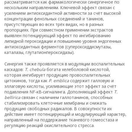
рассматривается как фармакологически синергичное по
нескольким направлениям. Ключевой эффект связан с
усилением антиоксидантной активности за счёт высокой
концентрации фенольных соединений и танинов,
присутствующих во всех трёх видах, но в разных
пропорциях. При совместном применении экстрактов
выявлен потенцирующий эффект по ингибированию
липидной пероксидации и повышению уровня эндогенных
антиоксидантных ферментов (супероксиддисмутазы,
каталазы, глутатионпероксидазы).
Синергия также проявляется в модуляции воспалительных
каскадов:
T. chebula
богата хелеболовой кислотой,
которая ингибирует продукцию провоспалительных
цитокинов, тогда как
P. emblica
содержит галловую и
эллаговую кислоты, усиливающие этот эффект за счёт
подавления NF-κB-сигналинга. Дополняющий эффект
T.
bellirica
связан с наличием галлотанинов, способных
стабилизировать клеточные мембраны и снижать
продукцию свободных радикалов. В совокупности их
действие имеет потенцирующий и модулирующий характер,
направленный на поддержание тканевого гомеостаза и
регуляцию реакций окислительного стресса.