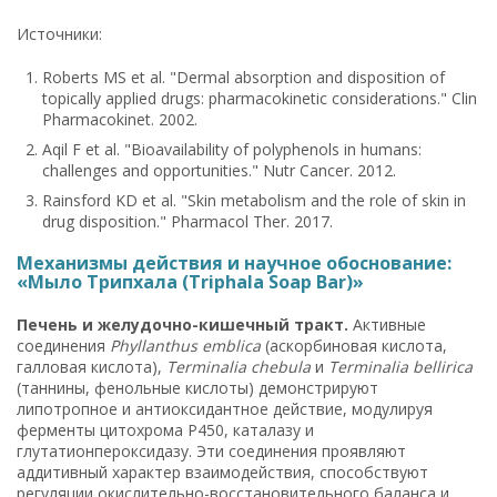
Источники:
Roberts MS et al. "Dermal absorption and disposition of
topically applied drugs: pharmacokinetic considerations." Clin
Pharmacokinet. 2002.
Aqil F et al. "Bioavailability of polyphenols in humans:
challenges and opportunities." Nutr Cancer. 2012.
Rainsford KD et al. "Skin metabolism and the role of skin in
drug disposition." Pharmacol Ther. 2017.
Механизмы действия и научное обоснование:
«Мыло Трипхала (Triphala Soap Bar)»
Печень и желудочно-кишечный тракт.
Активные
соединения
Phyllanthus emblica
(аскорбиновая кислота,
галловая кислота),
Terminalia chebula
и
Terminalia bellirica
(таннины, фенольные кислоты) демонстрируют
липотропное и антиоксидантное действие, модулируя
ферменты цитохрома P450, каталазу и
глутатионпероксидазу. Эти соединения проявляют
аддитивный характер взаимодействия, способствуют
регуляции окислительно-восстановительного баланса и