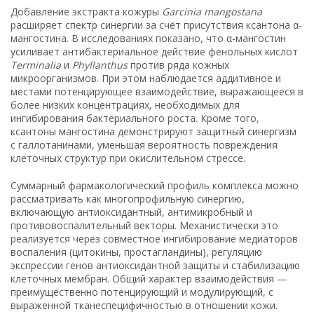
Добавление экстракта кожуры
Garcinia mangostana
расширяет спектр синергии за счёт присутствия ксантона α-
мангостина. В исследованиях показано, что α-мангостин
усиливает антибактериальное действие фенольных кислот
Terminalia
и
Phyllanthus
против ряда кожных
микроорганизмов. При этом наблюдается аддитивное и
местами потенцирующее взаимодействие, выражающееся в
более низких концентрациях, необходимых для
ингибирования бактериального роста. Кроме того,
ксантоны мангостина демонстрируют защитный синергизм
с галлотанинами, уменьшая вероятность повреждения
клеточных структур при окислительном стрессе.
Суммарный фармакологический профиль комплекса можно
рассматривать как многопрофильную синергию,
включающую антиоксидантный, антимикробный и
противовоспалительный векторы. Механистически это
реализуется через совместное ингибирование медиаторов
воспаления (цитокины, простагландины), регуляцию
экспрессии генов антиоксидантной защиты и стабилизацию
клеточных мембран. Общий характер взаимодействия —
преимущественно потенцирующий и модулирующий, с
выраженной тканеспецифичностью в отношении кожи.