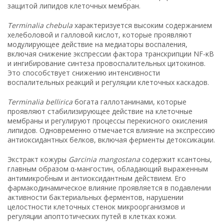
защитой липидов клеточных мембран.
Terminalia chebula
характеризуется высоким содержанием
хелеболовой и галловой кислот, которые проявляют
модулирующее действие на медиаторы воспаления,
включая снижение экспрессии фактора транскрипции NF-κB
и ингибирование синтеза провоспалительных цитокинов.
Это способствует снижению интенсивности
воспалительных реакций и регуляции клеточных каскадов.
Terminalia bellirica
богата галлотанинами, которые
проявляют стабилизирующее действие на клеточные
мембраны и регулируют процессы перекисного окисления
липидов. Одновременно отмечается влияние на экспрессию
антиоксидантных белков, включая ферменты детоксикации.
Экстракт кожуры
Garcinia mangostana
содержит ксантоны,
главным образом α-мангостин, обладающий выраженным
антимикробным и антиоксидантным действием. Его
фармакодинамическое влияние проявляется в подавлении
активности бактериальных ферментов, нарушении
целостности клеточных стенок микроорганизмов и
регуляции апоптотических путей в клетках кожи.