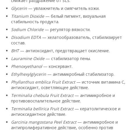
снижает раздражение от SLS.
Glycerin
— увлажнитель и смягчитель кожи.
Titanium Dioxide
— белый пигмент, визуальная
стабильность продукта.
Sodium Chloride
— регулятор вязкости.
Disodium EDTA
— хелатообразователь, стабилизирует
состав.
BHT
— антиоксидант, предотвращает окисление.
Lauramine Oxide
— стабилизатор пены.
Phenoxyethanol
— консервант.
Ethylhexylglycerin
— антимикробный стабилизатор.
Phyllanthus emblica Fruit Extract
— источник витамина C,
антиоксидант, осветляющее действие.
Terminalia chebula Fruit Extract
— антимикробное и
противовоспалительное действие.
Terminalia bellirica Fruit Extract
— кератолитическое и
антиоксидантное действие.
Garcinia mangostana Peel Extract
— антимикробное и
антипролиферативное действие, особенно против