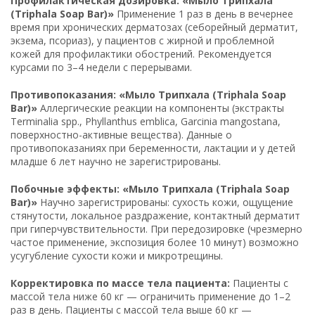
Профилактическая дозировка: «Мыло Трипхала
(Triphala Soap Bar)»
Применение 1 раз в день в вечернее
время при хронических дерматозах (себорейный дерматит,
экзема, псориаз), у пациентов с жирной и проблемной
кожей для профилактики обострений. Рекомендуется
курсами по 3–4 недели с перерывами.
Противопоказания: «Мыло Трипхала (Triphala Soap
Bar)»
Аллергические реакции на компоненты (экстракты
Terminalia spp., Phyllanthus emblica, Garcinia mangostana,
поверхностно-активные вещества). Данные о
противопоказаниях при беременности, лактации и у детей
младше 6 лет научно не зарегистрированы.
Побочные эффекты: «Мыло Трипхала (Triphala Soap
Bar)»
Научно зарегистрированы: сухость кожи, ощущение
стянутости, локальное раздражение, контактный дерматит
при гиперчувствительности. При передозировке (чрезмерно
частое применение, экспозиция более 10 минут) возможно
усугубление сухости кожи и микротрещины.
Корректировка по массе тела пациента:
Пациенты с
массой тела ниже 60 кг — ограничить применение до 1–2
раз в день. Пациенты с массой тела выше 60 кг —