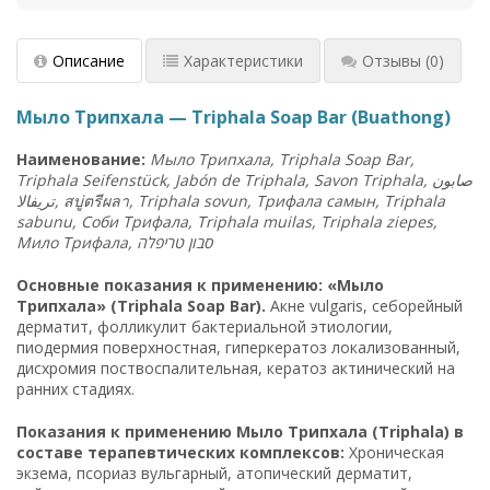
Описание
Характеристики
Отзывы
(0)
Мыло Трипхала — Triphala Soap Bar (Buathong)
Наименование
:
Мыло
Трипхала
, Triphala Soap Bar,
Triphala Seifenstück, Jabón de Triphala, Savon Triphala,
صابون
تريفالا
,
สบู่ตรีผลา
, Triphala sovun,
Трифала
самын
, Triphala
sabunu,
Соби
Трифала
, Triphala muilas, Triphala ziepes,
Мило
Трифала
,
סבון טריפלה
Основные показания к применению: «Мыло
Трипхала» (Triphala Soap Bar).
Акне vulgaris, себорейный
дерматит, фолликулит бактериальной этиологии,
пиодермия поверхностная, гиперкератоз локализованный,
дисхромия поствоспалительная, кератоз актинический на
ранних стадиях.
Показания к применению Мыло Трипхала (Triphala) в
составе терапевтических комплексов:
Хроническая
экзема, псориаз вульгарный, атопический дерматит,