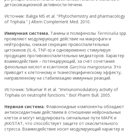
детоксикационной активности печени.
Источник: Baliga MS et al. "Phytochemistry and pharmacology
of Triphala." J Altern Complement Med. 2010.
Иммунная система.
Танины и полифенолы
Terminalia
spp.
проявляют модулирующее действие на макрофаги и
нейтрофилы, снижая секрецию провоспалительных
цитокинов (IL-6, TNF-α) и одновременно стимулируя
продукцию противовоспалительных медиаторов. Характер
взаимодействия – потенцирующий, за счёт сочетания
фенольных кислот и ксантонов
Garcinia mangostana
. Это
приводит к клеточному и тканеспецифическому эффекту,
направленному на стабилизацию иммунных реакций.
Источник: Srikumar R et al. "Immunomodulatory activity of
Triphala on neutrophil functions." Biol Pharm Bull. 2005.
Нервная система.
Флавоноидные компоненты обладают
антиоксидантным действием в отношении нейрональных
клеток и могут модулировать сигнальные пути MAPK и
JAK/STAT, что способствует защите от окислительного
стресса. Взаимодействие носит модулирующий характер и