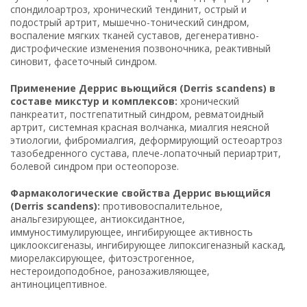
спондилоартроз, хронический тендинит, острый и
подострый артрит, мышечно-тонический синдром,
воспаление мягких тканей суставов, дегенеративно-
дистрофические изменения позвоночника, реактивный
синовит, фасеточный синдром.
Применение Деррис вьющийся (Derris scandens) в
составе микстур и комплексов:
хронический
панкреатит, постгепатитный синдром, ревматоидный
артрит, системная красная волчанка, миалгия неясной
этиологии, фибромиалгия, деформирующий остеоартроз
тазобедренного сустава, плече-лопаточный периартрит,
болевой синдром при остеопорозе.
Фармакологические свойства Деррис вьющийся
(Derris scandens):
противовоспалительное,
анальгезирующее, антиоксидантное,
иммуностимулирующее, ингибирующее активность
циклооксигеназы, ингибирующее липоксигеназный каскад,
миорелаксирующее, фитоэстрогенное,
нестероидоподобное, ранозаживляющее,
антиноцицептивное.