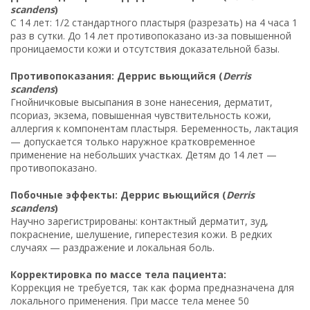
scandens
)
С 14 лет: 1/2 стандартного пластыря (разрезать) на 4 часа 1
раз в сутки. До 14 лет противопоказано из-за повышенной
проницаемости кожи и отсутствия доказательной базы.
Противопоказания: Деррис вьющийся (
Derris
scandens
)
Гнойничковые высыпания в зоне нанесения, дерматит,
псориаз, экзема, повышенная чувствительность кожи,
аллергия к компонентам пластыря. Беременность, лактация
— допускается только наружное кратковременное
применение на небольших участках. Детям до 14 лет —
противопоказано.
Побочные эффекты: Деррис вьющийся (
Derris
scandens
)
Научно зарегистрированы: контактный дерматит, зуд,
покраснение, шелушение, гиперестезия кожи. В редких
случаях — раздражение и локальная боль.
Корректировка по массе тела пациента:
Коррекция не требуется, так как форма предназначена для
локального применения. При массе тела менее 50