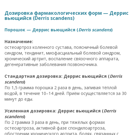
Дозировка фармакологических форм — Деррис
вьющийся (Derris scandens)
Порошок — Деррис вьющийся (
Derris scandens
)
Назначение:
остеоартроз коленного сустава, поясничный болевой
синдром, тендинит, миофасциальный болевой синдром,
хронический артрит, воспаление связочного аппарата,
дегенеративные заболевания позвоночника.
Стандартная дозировка: Деррис вьющийся (
Derris
scandens
)
По 1,5 грамма порошка 2 раза в день, запивая тёплой
водой, в течение 10–14 дней. Приём осуществляется за 30
минут до еды.
Усиленная дозировка: Деррис вьющийся (
Derris
scandens
)
По 2 грамма 3 раза в день, при тяжёлых формах
остеоартроза, активной фазе спондилоартроза,
обострении хронического артрита, болях, связанных с