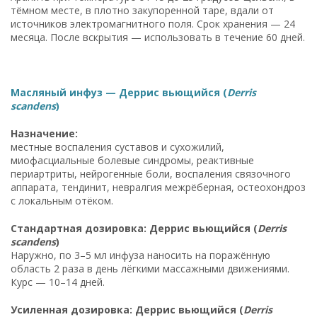
тёмном месте, в плотно закупоренной таре, вдали от
источников электромагнитного поля. Срок хранения — 24
месяца. После вскрытия — использовать в течение 60 дней.
Масляный инфуз — Деррис вьющийся (
Derris
scandens
)
Назначение:
местные воспаления суставов и сухожилий,
миофасциальные болевые синдромы, реактивные
периартриты, нейрогенные боли, воспаления связочного
аппарата, тендинит, невралгия межрёберная, остеохондроз
с локальным отёком.
Стандартная дозировка: Деррис вьющийся (
Derris
scandens
)
Наружно, по 3–5 мл инфуза наносить на поражённую
область 2 раза в день лёгкими массажными движениями.
Курс — 10–14 дней.
Усиленная дозировка: Деррис вьющийся (
Derris