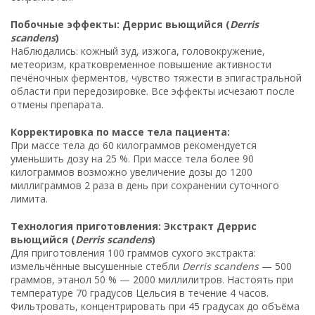
Побочные эффекты: Деррис вьющийся (
Derris
scandens
)
Наблюдались: кожный зуд, изжога, головокружение,
метеоризм, кратковременное повышение активности
печёночных ферментов, чувство тяжести в эпигастральной
области при передозировке. Все эффекты исчезают после
отмены препарата.
Корректировка по массе тела пациента:
При массе тела до 60 килограммов рекомендуется
уменьшить дозу на 25 %. При массе тела более 90
килограммов возможно увеличение дозы до 1200
миллиграммов 2 раза в день при сохранении суточного
лимита.
Технология приготовления: Экстракт Деррис
вьющийся (
Derris scandens
)
Для приготовления 100 граммов сухого экстракта:
измельчённые высушенные стебли
Derris scandens
— 500
граммов, этанол 50 % — 2000 миллилитров. Настоять при
температуре 70 градусов Цельсия в течение 4 часов.
Фильтровать, концентрировать при 45 градусах до объёма