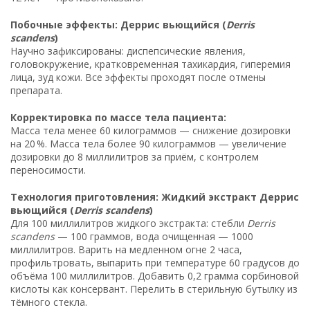
Побочные эффекты: Деррис вьющийся (
Derris
scandens
)
Научно зафиксированы: диспепсические явления,
головокружение, кратковременная тахикардия, гиперемия
лица, зуд кожи. Все эффекты проходят после отмены
препарата.
Корректировка по массе тела пациента:
Масса тела менее 60 килограммов — снижение дозировки
на 20 %. Масса тела более 90 килограммов — увеличение
дозировки до 8 миллилитров за приём, с контролем
переносимости.
Технология приготовления: Жидкий экстракт Деррис
вьющийся (
Derris scandens
)
Для 100 миллилитров жидкого экстракта: стебли
Derris
scandens
— 100 граммов, вода очищенная — 1000
миллилитров. Варить на медленном огне 2 часа,
профильтровать, выпарить при температуре 60 градусов до
объёма 100 миллилитров. Добавить 0,2 грамма сорбиновой
кислоты как консервант. Перелить в стерильную бутылку из
тёмного стекла.