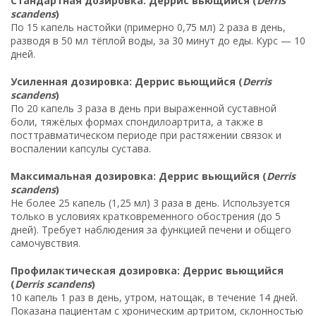
Стандартная дозировка: Деррис вьющийся (
Derris
scandens
)
По 15 капель настойки (примерно 0,75 мл) 2 раза в день,
разводя в 50 мл тёплой воды, за 30 минут до еды. Курс — 10
дней.
Усиленная дозировка: Деррис вьющийся (
Derris
scandens
)
По 20 капель 3 раза в день при выраженной суставной
боли, тяжёлых формах спондилоартрита, а также в
посттравматическом периоде при растяжении связок и
воспалении капсулы сустава.
Максимальная дозировка: Деррис вьющийся (
Derris
scandens
)
Не более 25 капель (1,25 мл) 3 раза в день. Используется
только в условиях кратковременного обострения (до 5
дней). Требует наблюдения за функцией печени и общего
самочувствия.
Профилактическая дозировка: Деррис вьющийся
(
Derris scandens
)
10 капель 1 раз в день, утром, натощак, в течение 14 дней.
Показана пациентам с хроническим артритом, склонностью