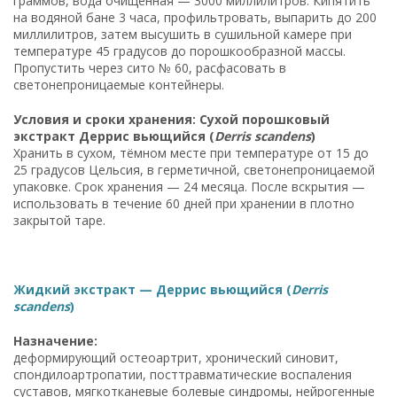
граммов, вода очищенная — 3000 миллилитров. Кипятить
на водяной бане 3 часа, профильтровать, выпарить до 200
миллилитров, затем высушить в сушильной камере при
температуре 45 градусов до порошкообразной массы.
Пропустить через сито № 60, расфасовать в
светонепроницаемые контейнеры.
Условия и сроки хранения: Сухой порошковый
экстракт Деррис вьющийся (
Derris scandens
)
Хранить в сухом, тёмном месте при температуре от 15 до
25 градусов Цельсия, в герметичной, светонепроницаемой
упаковке. Срок хранения — 24 месяца. После вскрытия —
использовать в течение 60 дней при хранении в плотно
закрытой таре.
Жидкий экстракт — Деррис вьющийся (
Derris
scandens
)
Назначение:
деформирующий остеоартрит, хронический синовит,
спондилоартропатии, посттравматические воспаления
суставов, мягкотканевые болевые синдромы, нейрогенные