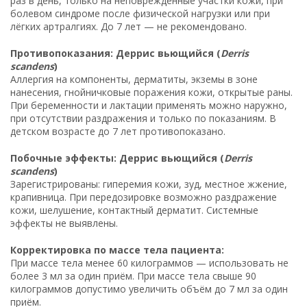
раз в день, только на неповреждённые участки кожи, при
болевом синдроме после физической нагрузки или при
лёгких артралгиях. До 7 лет — не рекомендовано.
Противопоказания: Деррис вьющийся (
Derris
scandens
)
Аллергия на компоненты, дерматиты, экземы в зоне
нанесения, гнойничковые поражения кожи, открытые раны.
При беременности и лактации применять можно наружно,
при отсутствии раздражения и только по показаниям. В
детском возрасте до 7 лет противопоказано.
Побочные эффекты: Деррис вьющийся (
Derris
scandens
)
Зарегистрированы: гиперемия кожи, зуд, местное жжение,
крапивница. При передозировке возможно раздражение
кожи, шелушение, контактный дерматит. Системные
эффекты не выявлены.
Корректировка по массе тела пациента:
При массе тела менее 60 килограммов — использовать не
более 3 мл за один приём. При массе тела свыше 90
килограммов допустимо увеличить объём до 7 мл за один
приём.