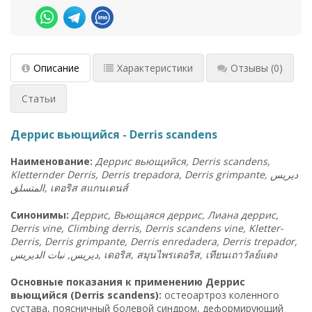
Описание
Характеристики
Отзывы
(0)
Статьи
Деррис вьющийся - Derris scandens
Наименование:
Деррис вьющийся, Derris scandens,
Kletternder Derris, Derris trepadora, Derris grimpante,
ديريس
المتسلق
,
เดอริส สแกนเดนส์
Синонимы:
Деррис, Вьющаяся деррис, Лиана деррис,
Derris vine, Climbing derris, Derris scandens vine, Kletter-
Derris, Derris grimpante, Derris enredadera, Derris trepador,
ديريس, نبات الديريس,
เดอริส
,
สมุนไพรเดอริส
,
เทียนเถาวัลย์แดง
Основные показания к применению Деррис
вьющийся (Derris scandens):
остеоартроз коленного
сустава, поясничный болевой синдром, деформирующий