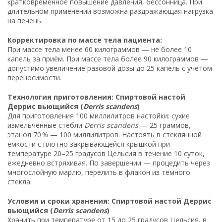
кратковременное повышение давления, бессонница. При
длительном применении возможна раздражающая нагрузка
на печень.
Корректировка по массе тела пациента:
При массе тела менее 60 килограммов — не более 10
капель за приём. При массе тела более 90 килограммов —
допустимо увеличение разовой дозы до 25 капель с учётом
переносимости.
Технология приготовления: Спиртовой настой
Деррис вьющийся (
Derris scandens
)
Для приготовления 100 миллилитров настойки: сухие
измельчённые стебли
Derris scandens
— 25 граммов,
этанол 70 % — 100 миллилитров. Настоять в стеклянной
ёмкости с плотно закрывающейся крышкой при
температуре 20–25 градусов Цельсия в течение 10 суток,
ежедневно встряхивая. По завершении — процедить через
многослойную марлю, перелить в флакон из тёмного
стекла.
Условия и сроки хранения: Спиртовой настой Деррис
вьющийся (
Derris scandens
)
Хранить при температуре от 15 до 25 градусов Цельсия, в