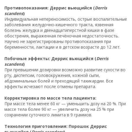
Противопоказания: Деррис вьющийся (
Derris
scandens
)
Индивидуальная непереносимость, острые воспалительные
заболевания желудочно-кишечного тракта, язвенная
болезнь желудка и двенадцатиперстной кишки в фазе
обострения, выраженная печёночная недостаточность.
Научно не зарегистрированы противопоказания при
беременности, лактации и в детском возрасте до 12 лет.
Побочные эффекты: Деррис вьющийся (
Derris
scandens
)
При превышении дозировки возможно развитие сухости во
рту, диспепсии, головокружения, кожной сыпи,
абдоминальных болей и преходящей тахикардии. Все
эффекты исчезают после отмены препарата.
Корректировка по массе тела пациента:
При массе тела менее 60 кг — уменьшить дозу на 20 %. При
массе тела более 90 кг — увеличить дозу на 25 % при
сохранении суточного лимита в 9 граммов.
Технология приготовления: Порошок Деррис
вьющийся (
Derris scandens
)