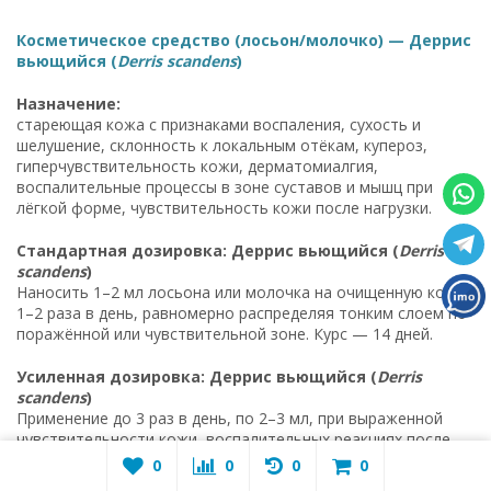
Косметическое средство (лосьон/молочко) — Деррис
вьющийся (
Derris scandens
)
Назначение:
стареющая кожа с признаками воспаления, сухость и
шелушение, склонность к локальным отёкам, купероз,
гиперчувствительность кожи, дерматомиалгия,
воспалительные процессы в зоне суставов и мышц при
лёгкой форме, чувствительность кожи после нагрузки.
Стандартная дозировка: Деррис вьющийся (
Derris
scandens
)
Наносить 1–2 мл лосьона или молочка на очищенную кожу
1–2 раза в день, равномерно распределяя тонким слоем по
поражённой или чувствительной зоне. Курс — 14 дней.
Усиленная дозировка: Деррис вьющийся (
Derris
scandens
)
Применение до 3 раз в день, по 2–3 мл, при выраженной
чувствительности кожи, воспалительных реакциях после
физической нагрузки, раздражениях в зонах сгибов, у
0
0
0
0
пациентов с выраженными признаками дегидратации