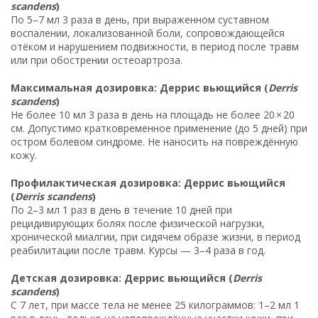
scandens
)
По 5–7 мл 3 раза в день, при выраженном суставном
воспалении, локализованной боли, сопровождающейся
отёком и нарушением подвижности, в период после травм
или при обострении остеоартроза.
Максимальная дозировка: Деррис вьющийся (
Derris
scandens
)
Не более 10 мл 3 раза в день на площадь не более 20 × 20
см. Допустимо кратковременное применение (до 5 дней) при
остром болевом синдроме. Не наносить на повреждённую
кожу.
Профилактическая дозировка: Деррис вьющийся
(
Derris scandens
)
По 2–3 мл 1 раз в день в течение 10 дней при
рецидивирующих болях после физической нагрузки,
хронической миалгии, при сидячем образе жизни, в период
реабилитации после травм. Курсы — 3–4 раза в год.
Детская дозировка: Деррис вьющийся (
Derris
scandens
)
С 7 лет, при массе тела не менее 25 килограммов: 1–2 мл 1