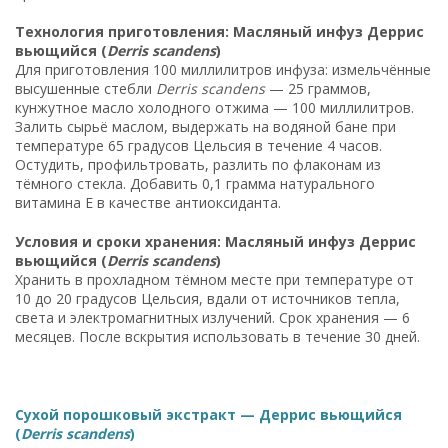
Технология приготовления: Масляный инфуз Деррис
вьющийся (
Derris scandens
)
Для приготовления 100 миллилитров инфуза: измельчённые
высушенные стебли
Derris scandens
— 25 граммов,
кунжутное масло холодного отжима — 100 миллилитров.
Залить сырьё маслом, выдержать на водяной бане при
температуре 65 градусов Цельсия в течение 4 часов.
Остудить, профильтровать, разлить по флаконам из
тёмного стекла. Добавить 0,1 грамма натурального
витамина Е в качестве антиоксиданта.
Условия и сроки хранения: Масляный инфуз Деррис
вьющийся (
Derris scandens
)
Хранить в прохладном тёмном месте при температуре от
10 до 20 градусов Цельсия, вдали от источников тепла,
света и электромагнитных излучений. Срок хранения — 6
месяцев. После вскрытия использовать в течение 30 дней.
Сухой порошковый экстракт — Деррис вьющийся
(
Derris scandens
)