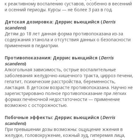
к реактивному воспалению суставов, особенно в весенний
и осенний периоды. Курсы — не более 3 раз в год.
Детская дозировка: Деррис вьющийся (
Derris
scandens
)
Детям до 18 лет данная форма противопоказана из-за
содержания этанола и отсутствия данных о безопасности
применения в педиатрии.
Противопоказания: Деррис вьющийся (
Derris
scandens
)
Алкогольная зависимость, острые воспалительные
заболевания желудочно-кишечного тракта, цирроз печени,
гепатит, психические расстройства, беременность,
лактация. В детском возрасте противопоказана. Научно не
зарегистрировано полное противопоказание при лёгких
формах печёночной недостаточности — применение
возможно с осторожностью.
Побочные эффекты: Деррис вьющийся (
Derris
scandens
)
При превышении дозы возможны: ощущение жжения в
желудке, головокружение, кожный зуд, гиперемия лица,