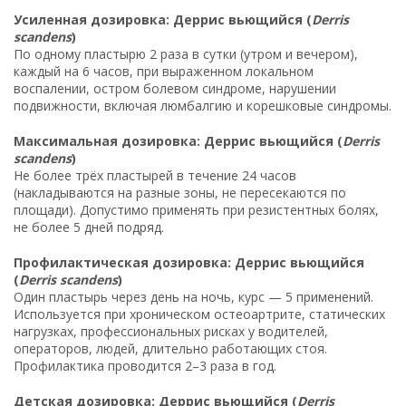
Усиленная дозировка: Деррис вьющийся (
Derris
scandens
)
По одному пластырю 2 раза в сутки (утром и вечером),
каждый на 6 часов, при выраженном локальном
воспалении, остром болевом синдроме, нарушении
подвижности, включая люмбалгию и корешковые синдромы.
Максимальная дозировка: Деррис вьющийся (
Derris
scandens
)
Не более трёх пластырей в течение 24 часов
(накладываются на разные зоны, не пересекаются по
площади). Допустимо применять при резистентных болях,
не более 5 дней подряд.
Профилактическая дозировка: Деррис вьющийся
(
Derris scandens
)
Один пластырь через день на ночь, курс — 5 применений.
Используется при хроническом остеоартрите, статических
нагрузках, профессиональных рисках у водителей,
операторов, людей, длительно работающих стоя.
Профилактика проводится 2–3 раза в год.
Детская дозировка: Деррис вьющийся (
Derris