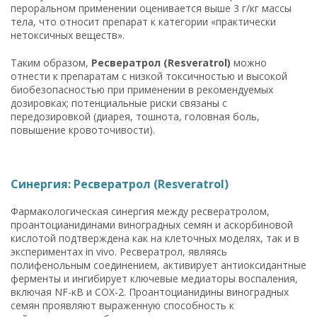
пероральном применении оценивается выше 3 г/кг массы
тела, что относит препарат к категории «практически
нетоксичных веществ».
Таким образом,
Ресвератрол (Resveratrol)
можно
отнести к препаратам с низкой токсичностью и высокой
биобезопасностью при применении в рекомендуемых
дозировках; потенциальные риски связаны с
передозировкой (диарея, тошнота, головная боль,
повышение кровоточивости).
Синергия: Ресвератрол (Resveratrol)
Фармакологическая синергия между ресвератролом,
проантоцианидинами виноградных семян и аскорбиновой
кислотой подтверждена как на клеточных моделях, так и в
экспериментах in vivo. Ресвератрол, являясь
полифенольным соединением, активирует антиоксидантные
ферменты и ингибирует ключевые медиаторы воспаления,
включая NF-κB и COX-2. Проантоцианидины виноградных
семян проявляют выраженную способность к