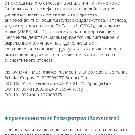
от оксидативного стресса и воспаления), а также кожу
(антиоксидантное и фотопротекторное действие). На
уровне мишеней можно выделить ферменты
антиоксидантной защиты (супероксиддисмутаза, каталаза),
медиаторы воспаления (TNF-α, IL-6, COX-2), сигнальные
белки (AMPK, SIRT1), а также коллагенообразующие
ферменты. Действие характеризуется как системное, с
выраженным влиянием на эндотелиальные и
соединительнотканные структуры, а также клеточное, с
активацией внутриклеточных механизмов защиты от
оксидативного стресса.
Источники: PMC6164843; PubMed PMID: 36752619; Semantic
Scholar Corpus ID: 207599077; ScienceDirect
DOI:10.1016/j.freeradbiomed.2019.01.015; SpringerLink
DOI:10.1007/s12035-020-01969-4; Wiley
DOI:10.1002/mnfr.202000375
Фармакокинетика Ресвератрол (Resveratrol)
При пероральном введении активные вещества препарата