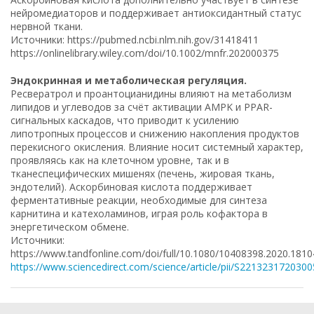
нейромедиаторов и поддерживает антиоксидантный статус
нервной ткани.
Источники: https://pubmed.ncbi.nlm.nih.gov/31418411
https://onlinelibrary.wiley.com/doi/10.1002/mnfr.202000375
Эндокринная и метаболическая регуляция.
Ресвератрол и проантоцианидины влияют на метаболизм
липидов и углеводов за счёт активации AMPK и PPAR-
сигнальных каскадов, что приводит к усилению
липотропных процессов и снижению накопления продуктов
перекисного окисления. Влияние носит системный характер,
проявляясь как на клеточном уровне, так и в
тканеспецифических мишенях (печень, жировая ткань,
эндотелий). Аскорбиновая кислота поддерживает
ферментативные реакции, необходимые для синтеза
карнитина и катехоламинов, играя роль кофактора в
энергетическом обмене.
Источники:
https://www.tandfonline.com/doi/full/10.1080/10408398.2020.181
https://www.sciencedirect.com/science/article/pii/S221323172030