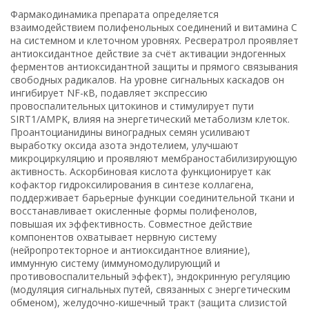
Фармакодинамика препарата определяется
взаимодействием полифенольных соединений и витамина С
на системном и клеточном уровнях. Ресвератрол проявляет
антиоксидантное действие за счёт активации эндогенных
ферментов антиоксидантной защиты и прямого связывания
свободных радикалов. На уровне сигнальных каскадов он
ингибирует NF-κB, подавляет экспрессию
провоспалительных цитокинов и стимулирует пути
SIRT1/AMPK, влияя на энергетический метаболизм клеток.
Проантоцианидины виноградных семян усиливают
выработку оксида азота эндотелием, улучшают
микроциркуляцию и проявляют мембраностабилизирующую
активность. Аскорбиновая кислота функционирует как
кофактор гидроксилирования в синтезе коллагена,
поддерживает барьерные функции соединительной ткани и
восстанавливает окисленные формы полифенолов,
повышая их эффективность. Совместное действие
компонентов охватывает нервную систему
(нейропротекторное и антиоксидантное влияние),
иммунную систему (иммуномодулирующий и
противовоспалительный эффект), эндокринную регуляцию
(модуляция сигнальных путей, связанных с энергетическим
обменом), желудочно-кишечный тракт (защита слизистой