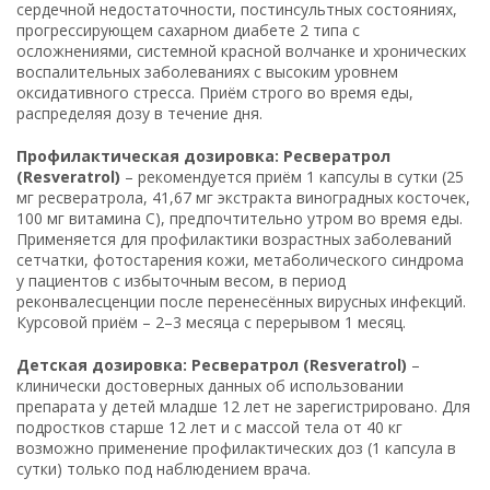
сердечной недостаточности, постинсультных состояниях,
прогрессирующем сахарном диабете 2 типа с
осложнениями, системной красной волчанке и хронических
воспалительных заболеваниях с высоким уровнем
оксидативного стресса. Приём строго во время еды,
распределяя дозу в течение дня.
Профилактическая дозировка: Ресвератрол
(Resveratrol)
– рекомендуется приём 1 капсулы в сутки (25
мг ресвератрола, 41,67 мг экстракта виноградных косточек,
100 мг витамина С), предпочтительно утром во время еды.
Применяется для профилактики возрастных заболеваний
сетчатки, фотостарения кожи, метаболического синдрома
у пациентов с избыточным весом, в период
реконвалесценции после перенесённых вирусных инфекций.
Курсовой приём – 2–3 месяца с перерывом 1 месяц.
Детская дозировка: Ресвератрол (Resveratrol)
–
клинически достоверных данных об использовании
препарата у детей младше 12 лет не зарегистрировано. Для
подростков старше 12 лет и с массой тела от 40 кг
возможно применение профилактических доз (1 капсула в
сутки) только под наблюдением врача.