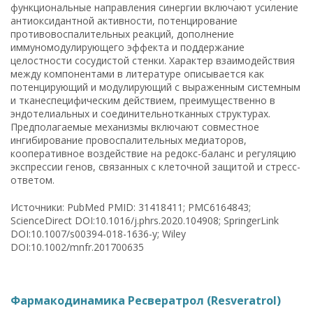
функциональные направления синергии включают усиление
антиоксидантной активности, потенцирование
противовоспалительных реакций, дополнение
иммуномодулирующего эффекта и поддержание
целостности сосудистой стенки. Характер взаимодействия
между компонентами в литературе описывается как
потенцирующий и модулирующий с выраженным системным
и тканеспецифическим действием, преимущественно в
эндотелиальных и соединительнотканных структурах.
Предполагаемые механизмы включают совместное
ингибирование провоспалительных медиаторов,
кооперативное воздействие на редокс-баланс и регуляцию
экспрессии генов, связанных с клеточной защитой и стресс-
ответом.
Источники: PubMed PMID: 31418411; PMC6164843;
ScienceDirect DOI:10.1016/j.phrs.2020.104908; SpringerLink
DOI:10.1007/s00394-018-1636-y; Wiley
DOI:10.1002/mnfr.201700635
Фармакодинамика Ресвератрол (Resveratrol)