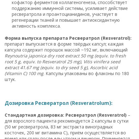
кофактор ферментов коллагеногенеза, способствует
поддержанию иммунной системы, усиливает действие
ресвератрола и проантоцианидинов, участвует в
регенерации тканей и повышает антиоксидантную
активность комплекса.
Форма выпуска препарата Ресвератрол (Resveratrol):
препарат выпускается в форме твёрдых капсул; каждая
капсула содержит порошок массой ~192 мг, включающий
Reynoutria japonica dry root extract 50 mg (equiv. to fresh
root 5 g, equiv. to Resveratrol 25 mg)
,
Vitis vinifera seed
extract 41.67 mg (equiv. to dry seed 5 g)
,
Ascorbic acid
(Vitamin C) 100 mg
. Капсулы упакованы во флаконы по 180
штук.
Дозировка Ресвератрол (Resveratrolum):
Стандартная дозировка: Ресвератрол (Resveratrol)
–
для взрослого пациента рекомендуется 2 капсулы в сутки
(50 мг ресвератрола, 83 мг экстракта виноградных
косточек, 200 мг витамина С), приём осуществляется во
время или сразу после еды утром и вечером. Применяется