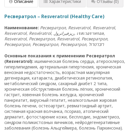
Описание
Характеристики
Отзывы
(0)
Ресвератрол – Resveratrol (Healthy Care)
Наименование:
Ресвератрол, Resveratrol, Resveratrol,
Resveratrol, Resvératrol, ريزفيراترول,
เรสเวอราทรอล
,
Resveratrol, Ресвератрол, Resveratrol, Ресвератрол,
Ресвератрол, Ресвератрол, Ресвератрол, רזברטרול
Основные показания к применению Ресвератрол
(Resveratrol):
ишемическая болезнь сердца, атеросклероз,
гиперлипидемия, артериальная гипертензия, хроническая
венозная недостаточность, возрастная макулярная
дегенерация, катаракта, диабетическая ретинопатия,
метаболический синдром, сахарный диабет 2 типа,
хроническая обструктивная болезнь лёгких, хронический
гастрит, язвенная болезнь желудка, хронический
панкреатит, вирусный гепатит, неалкогольная жировая
болезнь печени, остеоартрит, ревматоидный артрит,
системная красная волчанка, псориаз, атопический
дерматит, фотостарение кожи, бесплодие, эндометриоз,
синдром поликистозных яичников, нейродегенеративные
заболевания (болезнь Альцгеймера, болезнь Паркинсона).