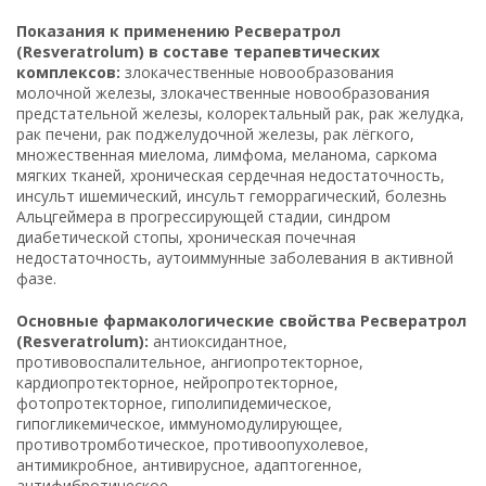
Показания к применению Ресвератрол
(Resveratrolum) в составе терапевтических
комплексов:
злокачественные новообразования
молочной железы, злокачественные новообразования
предстательной железы, колоректальный рак, рак желудка,
рак печени, рак поджелудочной железы, рак лёгкого,
множественная миелома, лимфома, меланома, саркома
мягких тканей, хроническая сердечная недостаточность,
инсульт ишемический, инсульт геморрагический, болезнь
Альцгеймера в прогрессирующей стадии, синдром
диабетической стопы, хроническая почечная
недостаточность, аутоиммунные заболевания в активной
фазе.
Основные фармакологические свойства Ресвератрол
(Resveratrolum):
антиоксидантное,
противовоспалительное, ангиопротекторное,
кардиопротекторное, нейропротекторное,
фотопротекторное, гиполипидемическое,
гипогликемическое, иммуномодулирующее,
противотромботическое, противоопухолевое,
антимикробное, антивирусное, адаптогенное,
антифибротическое.