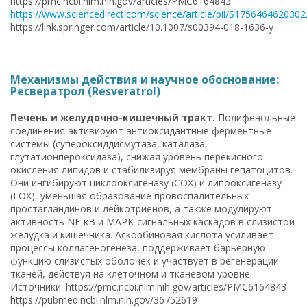
https://pmc.ncbi.nlm.nih.gov/articles/PMC6164843
https://www.sciencedirect.com/science/article/pii/S175646462030
https://link.springer.com/article/10.1007/s00394-018-1636-y
Механизмы действия и научное обоснование:
Ресвератрол (Resveratrol)
Печень и желудочно-кишечный тракт.
Полифенольные
соединения активируют антиоксидантные ферментные
системы (супероксиддисмутаза, каталаза,
глутатионпероксидаза), снижая уровень перекисного
окисления липидов и стабилизируя мембраны гепатоцитов.
Они ингибируют циклооксигеназу (COX) и липооксигеназу
(LOX), уменьшая образование провоспалительных
простагландинов и лейкотриенов, а также модулируют
активность NF-κB и MAPK-сигнальных каскадов в слизистой
желудка и кишечника. Аскорбиновая кислота усиливает
процессы коллагеногенеза, поддерживает барьерную
функцию слизистых оболочек и участвует в регенерации
тканей, действуя на клеточном и тканевом уровне.
Источники: https://pmc.ncbi.nlm.nih.gov/articles/PMC6164843
https://pubmed.ncbi.nlm.nih.gov/36752619