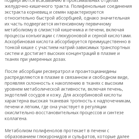
подвергаются всасыванию в проксимальных отделах
желудочно-кишечного тракта. Полифенольные соединения
экстракта корневищ и семян характеризуются
относительно быстрой абсорбцией, однако значительная
их часть подвергается интенсивному первичному
метаболизму в слизистой кишечника и печени, включая
процессы конъюгации с глюкуроновой и серной кислотами.
Аскорбиновая кислота абсорбируется преимущественно в
тонкой кишке с участием натрий-зависимых транспортных
систем и достигает высоких концентраций в плазме и
тканях при умеренных дозах.
После абсорбции ресвератрол и проантоцианидины
распределяются в плазме в связанном и свободном виде,
проявляя склонность к накоплению в тканях с высоким
уровнем метаболической активности, включая печень,
эндотелий сосудов и кожу. Для аскорбиновой кислоты
характерна высокая тканевая тропность к надпочечникам,
печени и лёгким, где она участвует в регуляции
окислительно-восстановительных процессов и синтезе
коллагена.
Метаболизм полифенолов протекает в печени с
образованием глюкуронидов и сульфатов, которые далее