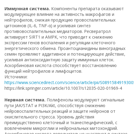
Иммунная система.
Компоненты препарата оказывают
модулирующее влияние на активность макрофагов и
нейтрофилов, снижая продукцию провоспалительных
цитокинов (IL-6, TNF-α) и усиливая синтез
противовоспалительных медиаторов. Ресвератрол
активирует SIRT1 и AMPK, что приводит к снижению
экспрессии генов воспаления и регуляции клеточного
энергетического обмена. Проантоцианидины виноградных
семян проявляют аддитивное и потенцирующее действие,
усиливая антиоксидантную защиту иммунных клеток.
Аскорбиновая кислота способствует восстановлению
функций нейтрофилов и лимфоцитов.
Источники:
https://www.sciencedirect.com/science/article/pii/S089158491930
https://link.springer.com/article/10.1007/s12035-020-01969-4
Нервная система.
Полифенолы модулируют сигнальные
пути JAK/STAT и PI3K/Akt, способствуя снижению
нейровоспалительных реакций и защите нейронов от
окислительного стресса. Уровень действия
преимущественно клеточный и тканеспецифический, с
вовлечением микроглии и нейрональных митохондрий.
Аскорбиновая кислота дополнительно участвует в синтезе