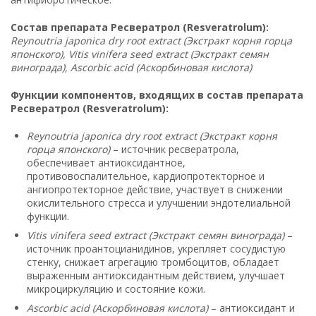
Состав препарата Ресвератрол (Resveratrolum):
Reynoutria japonica dry root extract (Экстракт корня горца
японского), Vitis vinifera seed extract (Экстракт семян
винограда), Ascorbic acid (Аскорбиновая кислота)
Функции компонентов, входящих в состав препарата
Ресвератрол (Resveratrolum):
Reynoutria japonica dry root extract (Экстракт корня
горца японского)
– источник ресвератрола,
обеспечивает антиоксидантное,
противовоспалительное, кардиопротекторное и
ангиопротекторное действие, участвует в снижении
окислительного стресса и улучшении эндотелиальной
функции.
Vitis vinifera seed extract (Экстракт семян винограда)
–
источник проантоцианидинов, укрепляет сосудистую
стенку, снижает агрегацию тромбоцитов, обладает
выраженным антиоксидантным действием, улучшает
микроциркуляцию и состояние кожи.
Ascorbic acid (Аскорбиновая кислота)
– антиоксидант и