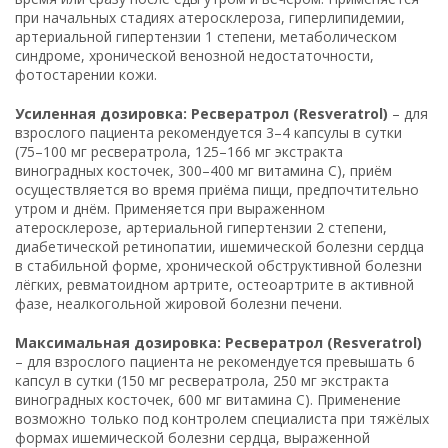
при начальных стадиях атеросклероза, гиперлипидемии,
артериальной гипертензии 1 степени, метаболическом
синдроме, хронической венозной недостаточности,
фотостарении кожи.
Усиленная дозировка: Ресвератрол (Resveratrol)
– для
взрослого пациента рекомендуется 3–4 капсулы в сутки
(75–100 мг ресвератрола, 125–166 мг экстракта
виноградных косточек, 300–400 мг витамина С), приём
осуществляется во время приёма пищи, предпочтительно
утром и днём. Применяется при выраженном
атеросклерозе, артериальной гипертензии 2 степени,
диабетической ретинопатии, ишемической болезни сердца
в стабильной форме, хронической обструктивной болезни
лёгких, ревматоидном артрите, остеоартрите в активной
фазе, неалкогольной жировой болезни печени.
Максимальная дозировка: Ресвератрол (Resveratrol)
– для взрослого пациента не рекомендуется превышать 6
капсул в сутки (150 мг ресвератрола, 250 мг экстракта
виноградных косточек, 600 мг витамина С). Применение
возможно только под контролем специалиста при тяжёлых
формах ишемической болезни сердца, выраженной