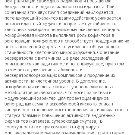
нейтрализации свободных радикалов и повышению
биодоступности эндотелиального оксида азота. При
сочетании этих двух групп соединений наблюдается
потенцирующий характер взаимодействия: усиливается
антиоксидантный эффект и возрастает устойчивость
клеточных мембран к перекисному окислению липидов.
Аскорбиновая кислота выполняет роль кофактора в
регенерации полифенолов и способствует поддержанию их
восстановленной формы, что усиливает общую редокс-
стабильность клеточного микроокружения. Сочетание
ресвератрола с витамином С в ряде исследований
описывается как аддитивное и потенцирующее, при этом
отмечается улучшение стабильности
ресвератролсодержащих комплексов и продление их
активности на клеточном уровне. В дополнение,
аскорбиновая кислота снижает уровень окисленных
метаболитов ресвератрола, что носит защитный и
модулирующий характер. Для проантоцианидинов
виноградных семян и аскорбиновой кислоты описан
синергизм в отношении восстановления антиоксидантного
статуса плазмы и повышения активности эндогенных
ферментов (каталаза, супероксиддисмутаза). В
совокупности все три компонента формируют
многоканальный механизм взаимодействия, при котором