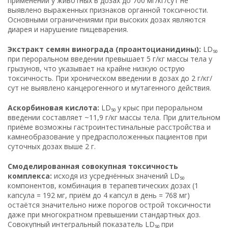
применении у животных в дозах до 700 мг/кг/сут не
выявлено выраженных признаков органной токсичности.
Основными ограничениями при высоких дозах являются
диарея и нарушение пищеварения.
Экстракт семян винограда (проантоцианидины):
LD₅₀
при пероральном введении превышает 5 г/кг массы тела у
грызунов, что указывает на крайне низкую острую
токсичность. При хроническом введении в дозах до 2 г/кг/
сут не выявлено канцерогенного и мутагенного действия.
Аскорбиновая кислота:
LD₅₀ у крыс при пероральном
введении составляет ~11,9 г/кг массы тела. При длительном
приёме возможны гастроинтестинальные расстройства и
камнеобразование у предрасположенных пациентов при
суточных дозах выше 2 г.
Смоделированная совокупная токсичность
комплекса:
исходя из усреднённых значений LD₅₀
компонентов, комбинация в терапевтических дозах (1
капсула = 192 мг, приём до 4 капсул в день = 768 мг)
остаётся значительно ниже порогов острой токсичности
даже при многократном превышении стандартных доз.
Совокупный интегральный показатель LD₅₀ при