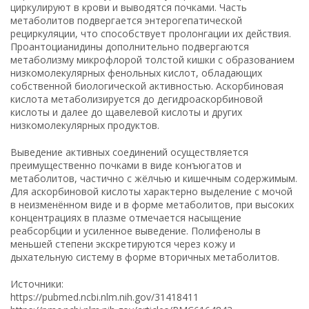
циркулируют в крови и выводятся почками. Часть
метаболитов подвергается энтерогепатической
рециркуляции, что способствует пролонгации их действия.
Проантоцианидины дополнительно подвергаются
метаболизму микрофлорой толстой кишки с образованием
низкомолекулярных фенольных кислот, обладающих
собственной биологической активностью. Аскорбиновая
кислота метаболизируется до дегидроаскорбиновой
кислоты и далее до щавелевой кислоты и других
низкомолекулярных продуктов.
Выведение активных соединений осуществляется
преимущественно почками в виде конъюгатов и
метаболитов, частично с жёлчью и кишечным содержимым.
Для аскорбиновой кислоты характерно выделение с мочой
в неизменённом виде и в форме метаболитов, при высоких
концентрациях в плазме отмечается насыщение
реабсорбции и усиленное выведение. Полифенолы в
меньшей степени экскретируются через кожу и
дыхательную систему в форме вторичных метаболитов.
Источники:
https://pubmed.ncbi.nlm.nih.gov/31418411