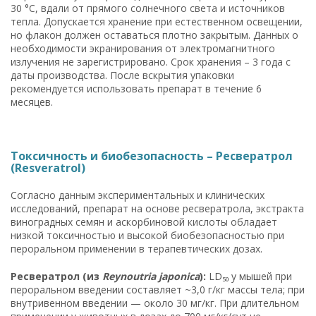
30 °C, вдали от прямого солнечного света и источников
тепла. Допускается хранение при естественном освещении,
но флакон должен оставаться плотно закрытым. Данных о
необходимости экранирования от электромагнитного
излучения не зарегистрировано. Срок хранения – 3 года с
даты производства. После вскрытия упаковки
рекомендуется использовать препарат в течение 6
месяцев.
Токсичность и биобезопасность – Ресвератрол
(Resveratrol)
Согласно данным экспериментальных и клинических
исследований, препарат на основе ресвератрола, экстракта
виноградных семян и аскорбиновой кислоты обладает
низкой токсичностью и высокой биобезопасностью при
пероральном применении в терапевтических дозах.
Ресвератрол (из
Reynoutria japonica
):
LD₅₀ у мышей при
пероральном введении составляет ~3,0 г/кг массы тела; при
внутривенном введении — около 30 мг/кг. При длительном